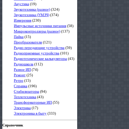
Акустика
(19)
Звукотехника (разное)
(324)
Звукотехника (УМЗЧ)
(374)
Измерения
(230)
Импульсные источники питания
(58)
Микроконтроллеры (разное)
(137)
Пайка
(15)
Преобразователи
(121)
Радио передающие устройства
(59)
Радиоприемные устройства
(101)
Радиотехнические калькуляторы
(43)
Радиошкола
(112)
Разное ИП
(74)
Ремонт
(25)
Ретро
(15)
Справка
(196)
Стабилизаторы
(94)
Теплотехника
(43)
Трансформаторные ИП
(55)
Электрика
(17)
Электроника в быту
(333)
Справочник