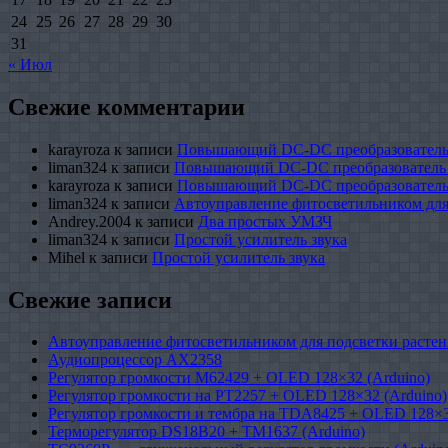
24
25
26
27
28
29
30
31
« Июл
Свежие комментарии
karayroza
к записи
Повышающий DC-DC преобразователь
liman324
к записи
Повышающий DC-DC преобразователь
karayroza
к записи
Повышающий DC-DC преобразователь
liman324
к записи
Автоуправление фитосветильником для
Andrey.2004
к записи
Два простых УМЗЧ
liman324
к записи
Простой усилитель звука
Mihel
к записи
Простой усилитель звука
Свежие записи
Автоуправление фитосветильником для подсветки растен
Аудиопроцессор AX2358
Регулятор громкости M62429 + OLED 128×32 (Arduino)
Регулятор громкости на PT2257 + OLED 128×32 (Arduino)
Регулятор громкости и тембра на TDA8425 + OLED 128×3
Терморегулятор DS18B20 + TM1637 (Arduino)