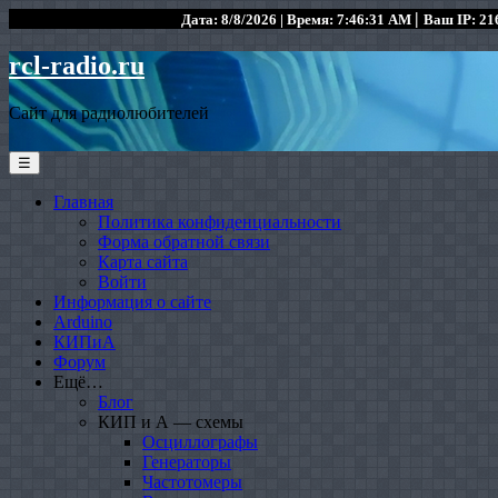
|
Дата: 8/8/2026 | Время: 7:46:31 AM
Ваш IP: 216
rcl-radio.ru
Сайт для радиолюбителей
☰
Главная
Политика конфиденциальности
Форма обратной связи
Карта сайта
Войти
Информация о сайте
Arduino
КИПиА
Форум
Ещё…
Блог
КИП и А — схемы
Осциллографы
Генераторы
Частотомеры