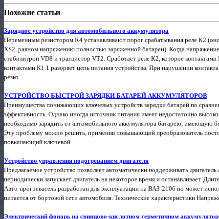
Похожие статьи
Зарядное устройство для автомобильного аккумулятора
Переменным резистором R4 устанавливают порог срабатывания реле К2 (оно
XS2, равном напряжению полностью заряженной батареи). Когда напряжение 
стабилитрон VD8 и транзистор VT2. Сработает реле К2, которое контактами К
контактами К1.1 разорвет цепь питания устройства. При нарушении контакта 
резко...
УСТРОЙСТВО БЫСТРОЙ ЗАРЯДКИ БАТАРЕЙ АККУМУЛЯТОРОВ
Преимущества понижающих ключевых устройств зарядки батарей по сравнен
эффективность. Однако иногда источник питания имеет недостаточно высокое
необходимо зарядить от автомобильного аккумулятора батарею, имеющую бо
Эту проблему можно решить, применив повышающий преобразователь постоя
повышающий ключевой...
Устройство управления подогреванием двигателя
Предлагаемое устройство позволяет автоматически поддерживать двигатель 
периодически запускает двигатель на некоторое время и останавливает. Длит
Авто-прогреватель разработан для эксплуатации на ВАЗ-2106 но может испо
питается от бортовой сети автомобиля. Технические характеристики Напряж
Электрический фонарь на свинцово-кислотном герметичном аккумулятор