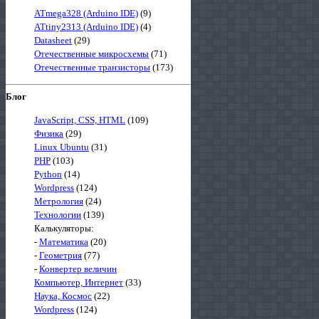
ATmega328 (Arduino IDE)
(9)
ATtiny2313 (Arduino IDE)
(4)
Datasheet
(29)
Отечественные микросхемы
(71)
Отечественные транзисторы
(173)
Блог
JavaScript, CSS, HTML
(109)
Физика
(29)
Linux Ubuntu
(31)
PHP
(103)
Python
(14)
Wordpress
(124)
Метрология
(24)
Технологии
(139)
Калькуляторы:
-
Математика
(20)
-
Геометрия
(77)
-
Конвертер величин
Компьютер, Интернет
(33)
Наука, Космос
(22)
Wordpress
(124)