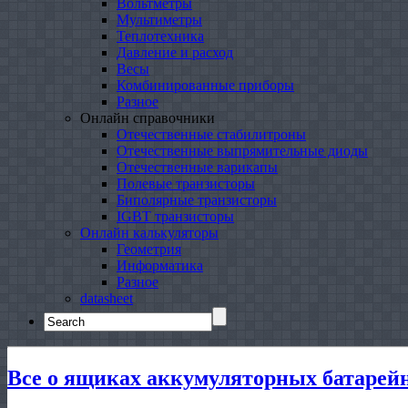
Вольтметры
Мультиметры
Теплотехника
Давление и расход
Весы
Комбинированные приборы
Разное
Онлайн справочники
Отечественные стабилитроны
Отечественные выпрямительные диоды
Отечественные варикапы
Полевые транзисторы
Биполярные транзисторы
IGBT транзисторы
Онлайн калькуляторы
Геометрия
Информатика
Разное
datasheet
Search
for:
Все о ящиках аккумуляторных батарей