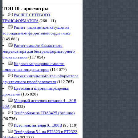
ТОП 10 - просмотры
РАСЧЕТ СЕТЕВОГО
ТРАНСФОРМАТОРА
(268 111)
Расчет числа витков катушки на
тороидальном ферритовом сердечнике
(145 883)
Расчет емкости балластного
конденсатора для бестрансформаторного
блока питания
(117 054)
Кодовая маркировка емкости
импортных конденсаторов
(114 677)
Расчет импульсного трансформатора
двухтактного преобразователя
(112 765)
Цветовая и кодовая маркировка
дросселей
(105 820)
Мощный источник питания 4…30В
20А
(98 832)
Темброблок на TDA8425 (Arduino)
(96 736)
Источник питания 0…300В
(95 110)
Темброблок 5.1 на PT2323 и PT2322
(Arduino)
(92 183)