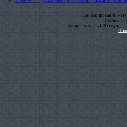
TC9260P — двухканальный регулятор громкости (Arduin
При копировании матери
Помошь сайт
Запросов: 26 | 1,128 секунды 
Пол