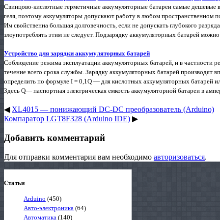
Свинцово-кислотные герметичные аккумуляторные батареи самые дешевые в н
геля, поэтому аккумуляторы допускают работу в любом пространственном п
Им свойственна большая долговечность, если не допускать глубокого разряда
злоупотреблять этим не следует. Подзарядку аккумуляторных батарей можно 
Устройство для зарядки аккумуляторных батарей
Соблюдение режима эксплуатации аккумуляторных батарей, и в частности ре
течение всего срока службы. Зарядку аккумуляторных батарей производят в
определить по формуле I = 0,1Q — для кислотных аккумуляторных батарей и
Здесь Q— паспортная электрическая емкость аккумуляторной батареи в ампер-
◀
XL4015 — понижающий DC-DC преобразователь (Arduino)
Компаратор LGT8F328 (Arduino IDE)
▶
Добавить комментарий
Для отправки комментария вам необходимо
авторизоваться
.
Статьи
Arduino
(450)
Авто-электроника
(64)
Автоматика
(140)