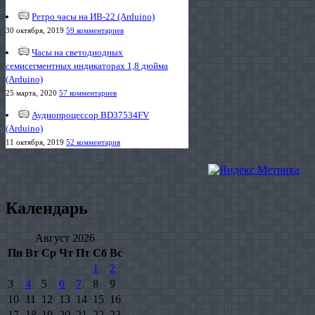
Ретро часы на ИВ-22 (Arduino)
30 октября, 2019
59 комментариев
Часы на светодиодных
семисегментных индикаторах 1,8 дюйма
(Arduino)
25 марта, 2020
57 комментариев
Аудиопроцессор BD37534FV
(Arduino)
11 октября, 2019
52 комментария
Календарь
Август 2026
Пн
Вт
Ср
Чт
Пт
Сб
Вс
1
2
3
4
5
6
7
8
9
10
11
12
13
14
15
16
17
18
19
20
21
22
23