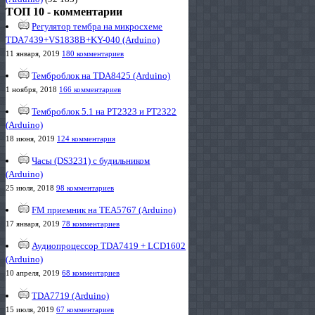
ТОП 10 - комментарии
Регулятор тембра на микросхеме
TDA7439+VS1838B+KY-040 (Arduino)
11 января, 2019
180 комментариев
Темброблок на TDA8425 (Arduino)
1 ноября, 2018
166 комментариев
Темброблок 5.1 на PT2323 и PT2322
(Arduino)
18 июня, 2019
124 комментария
Часы (DS3231) с будильником
(Arduino)
25 июля, 2018
98 комментариев
FM приемник на TEA5767 (Arduino)
17 января, 2019
78 комментариев
Аудиопроцессор TDA7419 + LCD1602
(Arduino)
10 апреля, 2019
68 комментариев
TDA7719 (Arduino)
15 июля, 2019
67 комментариев