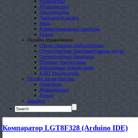
Вольтметры
Мультиметры
Теплотехника
Давление и расход
Весы
Комбинированные приборы
Разное
Онлайн справочники
Отечественные стабилитроны
Отечественные выпрямительные диоды
Отечественные варикапы
Полевые транзисторы
Биполярные транзисторы
IGBT транзисторы
Онлайн калькуляторы
Геометрия
Информатика
Разное
datasheet
Search
for:
Компаратор LGT8F328 (Arduino IDE)