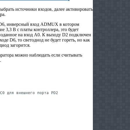
ыбрать источники входов, далее активировать
ра.
 D6, инверсный вход ADMUX в котором
е 3,3 В с платы контроллера, это будет
поданное на вход А0. К выходу D2 подключен
оде D6, то светодиод не будет гореть, но как
диод загорится.
ратора можно наблюдать если считывать
.
C0 для внешнего порта PD2