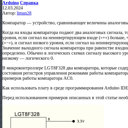
Arduino
Справка
12.03.2024
Автор:
liman28
Компаратор — устройство, сравнивающее величины аналоговы
Когда на входы компаратора подают два аналоговых сигнала, т
уровня, если сигнал на неинвертирующем входе («+») больше,
(«−»), и сигнал низкого уровня, если сигнал на неинвертирующ
Значение выходного сигнала компаратора при равенстве входн
определено. Обычно в логических схемах сигналу высокого уро
низкому — логического 0.
В микроконтроллере LGT8F328 два компаратора, которые сод
состояния регистров управления режимами работы компаратора.
примеров работы компаратора AC0.
Как использовать плату в среде программирования Arduino IDE
Перед использованием примеров описанных в этой статье необ