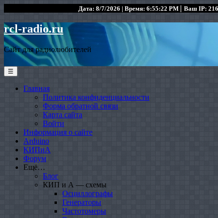
|
Дата: 8/7/2026 | Время: 6:55:22 PM
Ваш IP: 216
rcl-radio.ru
Сайт для радиолюбителей
☰
Главная
Политика конфиденциальности
Форма обратной связи
Карта сайта
Войти
Информация о сайте
Arduino
КИПиА
Форум
Ещё…
Блог
КИП и А — схемы
Осциллографы
Генераторы
Частотомеры