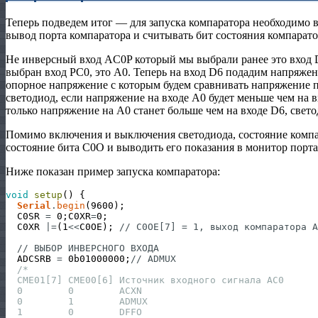
Теперь подведем итог — для запуска компаратора необходимо в
вывод порта компаратора и считывать бит состояния компарато
Не инверсный вход AC0P который мы выбрали ранее это вход
выбран вход PC0, это А0. Теперь на вход D6 подадим напряжени
опорное напряжение с которым будем сравнивать напряжение 
светодиод, если напряжение на входе A0 будет меньше чем на вх
только напряжение на А0 станет больше чем на входе D6, свето
Помимо включения и выключения светодиода, состояние компа
состояние бита C0O и выводить его показания в монитор порта
Ниже показан пример запуска компаратора:
void
setup
(
)
{
Serial
.
begin
(
9600
)
;
C0SR
=
0
;
C0XR
=
0
;
C0XR
|=
(
1
<<
C0OE
)
;
// C0OE[7] = 1, выход компаратора A
// ВЫБОР ИНВЕРСНОГО ВХОДА
ADCSRB
=
0b01000000
;
// ADMUX
/*
  CME01[7] CME00[6] Источник входного сигнала AC0
  0        0        ACXN
  0        1        ADMUX
  1        0        DFFO