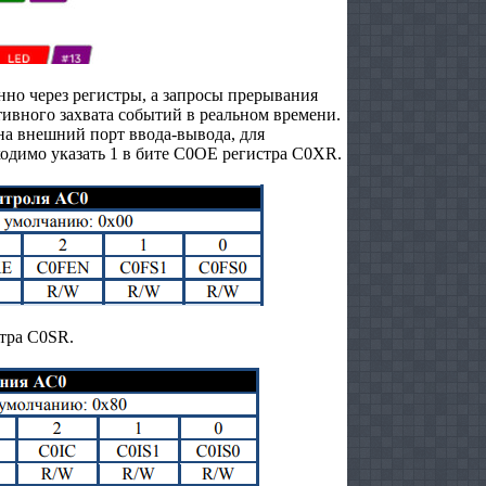
но через регистры, а запросы прерывания
тивного захвата событий в реальном времени.
на внешний порт ввода-вывода, для
ходимо указать 1 в бите C0OE регистра C0XR.
стра C0SR.