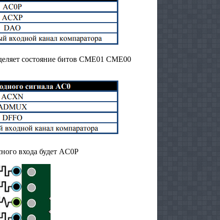
еделяет состояние битов CME01 CME00
сного входа будет AC0P