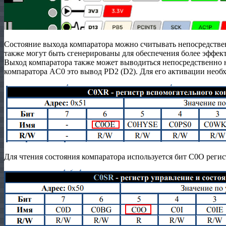
Состояние выхода компаратора можно считывать непосредствен
также могут быть сгенерированы для обеспечения более эффек
Выход компаратора также может выводиться непосредственно 
компаратора AC0 это вывод PD2 (D2). Для его активации необ
Для чтения состояния компаратора используется бит C0O реги