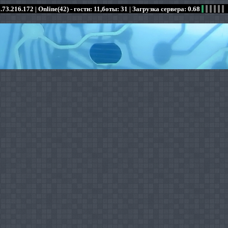
.73.216.172 |
Online(42) - гости: 11,боты: 31
| Загрузка сервера: 0.68
:
:
:
:
:
:
:
:
:
:
:
: