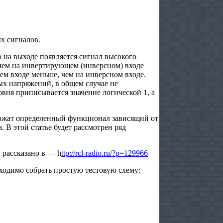
х сигналов.
о на выходе появляется сигнал высокого
 чем на инвертирующем (инверсном) входе
ем входе меньше, чем на инверсном входе.
ых напряжений, в общем случае не
вня приписывается значение логической 1, а
ержат определенный функционал зависящий от
 В этой статье будет рассмотрен ряд
 рассказано в — h
ttp://rcl-radio.ru/?p=129966
ходимо собрать простую тестовую схему: