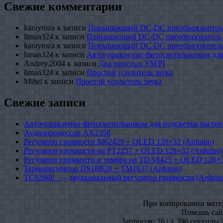
Свежие комментарии
karayroza
к записи
Повышающий DC-DC преобразователь
liman324
к записи
Повышающий DC-DC преобразователь
karayroza
к записи
Повышающий DC-DC преобразователь
liman324
к записи
Автоуправление фитосветильником для
Andrey.2004
к записи
Два простых УМЗЧ
liman324
к записи
Простой усилитель звука
Mihel
к записи
Простой усилитель звука
Свежие записи
Автоуправление фитосветильником для подсветки растен
Аудиопроцессор AX2358
Регулятор громкости M62429 + OLED 128×32 (Arduino)
Регулятор громкости на PT2257 + OLED 128×32 (Arduino)
Регулятор громкости и тембра на TDA8425 + OLED 128×3
Терморегулятор DS18B20 + TM1637 (Arduino)
TC9260P — двухканальный регулятор громкости (Arduin
При копировании матери
Помошь сайт
Запросов: 26 | 1,396 секунды 