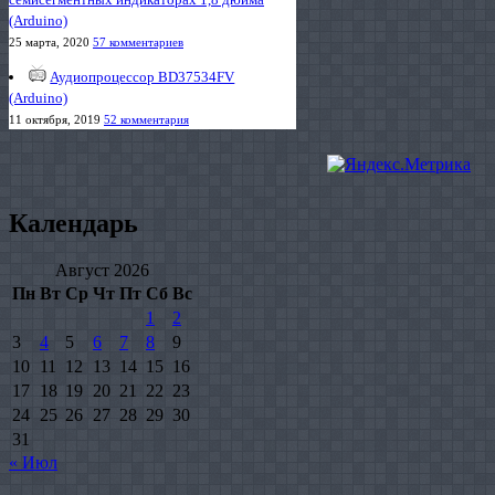
(Arduino)
25 марта, 2020
57 комментариев
Аудиопроцессор BD37534FV
(Arduino)
11 октября, 2019
52 комментария
Календарь
Август 2026
Пн
Вт
Ср
Чт
Пт
Сб
Вс
1
2
3
4
5
6
7
8
9
10
11
12
13
14
15
16
17
18
19
20
21
22
23
24
25
26
27
28
29
30
31
« Июл