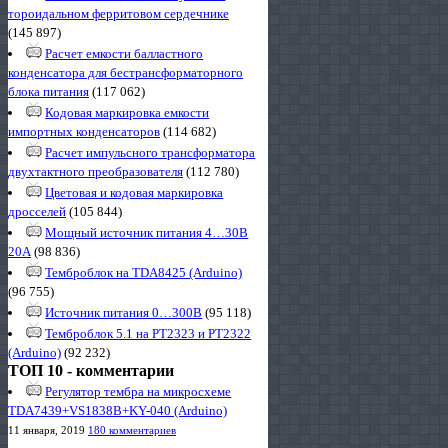
тороидальном ферритовом сердечнике
(145 897)
Расчет емкости балластного
конденсатора для бестрансформаторного
блока питания
(117 062)
Кодовая маркировка емкости
импортных конденсаторов
(114 682)
Расчет импульсного трансформатора
двухтактного преобразователя
(112 780)
Цветовая и кодовая маркировка
дросселей
(105 844)
Мощный источник питания 4…30В
20А
(98 836)
Темброблок на TDA8425 (Arduino)
(96 755)
Источник питания 0…300В
(95 118)
Темброблок 5.1 на PT2323 и PT2322
(Arduino)
(92 232)
ТОП 10 - комментарии
Регулятор тембра на микросхеме
TDA7439+VS1838B+KY-040 (Arduino)
11 января, 2019
180 комментариев