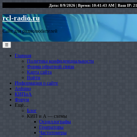
|
Дата: 8/9/2026 | Время: 10:41:43 AM
Ваш IP: 21
rcl-radio.ru
Сайт для радиолюбителей
☰
Главная
Политика конфиденциальности
Форма обратной связи
Карта сайта
Войти
Информация о сайте
Arduino
КИПиА
Форум
Ещё…
Блог
КИП и А — схемы
Осциллографы
Генераторы
Частотомеры