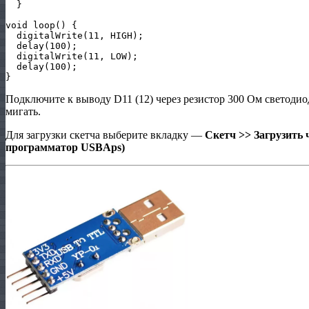
  }

void loop() {

  digitalWrite(11, HIGH);  

  delay(100);                     

  digitalWrite(11, LOW);    

  delay(100);                      

}
Подключите к выводу D11 (12) через резистор 300 Ом светодиод
мигать.
Для загрузки скетча выберите вкладку —
Скетч >> Загрузить 
программатор USBAps)