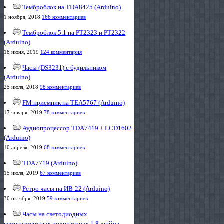
Темброблок на TDA8425 (Arduino)
1 ноября, 2018
166 комментариев
Темброблок 5.1 на PT2323 и PT2322
(Arduino)
18 июня, 2019
124 комментария
Часы (DS3231) с будильником
(Arduino)
25 июля, 2018
98 комментариев
FM приемник на TEA5767 (Arduino)
17 января, 2019
78 комментариев
Аудиопроцессор TDA7419 + LCD1602
(Arduino)
10 апреля, 2019
68 комментариев
TDA7719 (Arduino)
15 июля, 2019
67 комментариев
Ретро часы на ИВ-22 (Arduino)
30 октября, 2019
59 комментариев
Часы на светодиодных
семисегментных индикаторах 1,8 дюйма