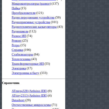
Микроконтроллеры (разное)
(137)
Пайка
(15)
Преобразователи
(121)
Радио передающие устройства
(59)
Радиоприемные устройства
(101)
Радиотехнические калькуляторы
(43)
Радиошкола
(112)
Разное ИП
(74)
Ремонт
(25)
Ретро
(15)
Справка
(196)
Стабилизаторы
(94)
Теплотехника
(43)
Трансформаторные ИП
(55)
Электрика
(17)
Электроника в быту
(333)
Справочник
ATmega328 (Arduino IDE)
(9)
ATtiny2313 (Arduino IDE)
(4)
Datasheet
(29)
Отечественные микросхемы
(71)