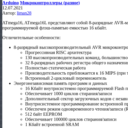
Arduino
Микроконтроллеры (разное)
12.07.2021
Автор:
liman28
ATmega16, ATmega16L представляют собой 8-разрядные AVR-м
программируемой флэш-памятью емкостью 16 кбайт.
Отличительные особенности:
8-разрядный высокопроизводительный AVR микроконтро
Прогрессивная RISC архитектура
130 высокопроизводительных команд, большинство 
32 8-разрядных рабочих регистра общего назначени
Полностью статическая работа
Производительность приближается к 16 MIPS (при 
Встроенный 2-цикловый перемножитель
Энергонезависимая память программ и данных
16 Кбайт внутрисистемно программируемой Flash пам
Обеспечивает 1000 циклов стирания/записи
Дополнительный сектор загрузочных кодов с неза
Внутрисистемное программирование встроенной п
Обеспечен режим одновременного чтения/записи (Re
512 байт EEPROM
Обеспечивает 100000 циклов стирания/записи
1 Кбайт встроенной SRAM