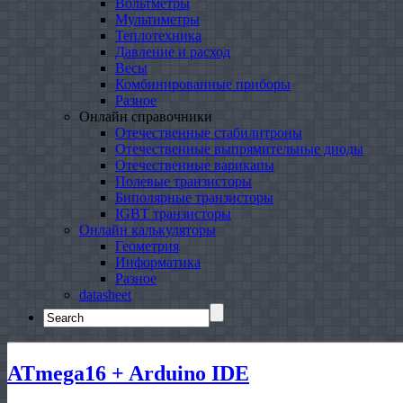
Вольтметры
Мультиметры
Теплотехника
Давление и расход
Весы
Комбинированные приборы
Разное
Онлайн справочники
Отечественные стабилитроны
Отечественные выпрямительные диоды
Отечественные варикапы
Полевые транзисторы
Биполярные транзисторы
IGBT транзисторы
Онлайн калькуляторы
Геометрия
Информатика
Разное
datasheet
Search
for:
ATmega16 + Arduino IDE