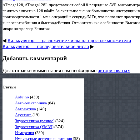
ATmega128, ATmega128L представляют собой 8-разрядные AVR-микроконтр
памятью емкостью 128 кбайт. За счет выполнения большинства инструкций 
производительности 1 млн. операций в секунду/МГц, что позволяет проект
энергопотребления и быстродействия. Отличительные особенности: Высок
микроконтроллер Развитая...
◀
Калькулятор — разложение числа на простые множители
Калькулятор — последовательное число
▶
Добавить комментарий
Для отправки комментария вам необходимо
авторизоваться
.
Статьи
Arduino
(450)
Авто-электроника
(64)
Автоматика
(140)
Акустика
(19)
Звукотехника (разное)
(324)
Звукотехника (УМЗЧ)
(374)
Измерения
(230)
Импульсные источники питания
(58)