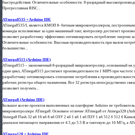
быстродействия. Отличительные особенности: 8-разрядный высокопроизво
Прогрессивная RISC...
ATmega8535 + Arduino IDE
ATmega8535/L является КМОП 8- битным микроконтроллером, построенным 
команды исполняемые за один машинный такт, контроллер достигает произво
позволяет разработчику эффективно оптимизировать потребление энергии за
Отличительные особенности: Высокая производительность при малом потреб
большинство...
ATmega8515 (Arduino IDE)
ATmega8515 – экономичный 8-разрядный микроконтроллер, основанный на у
один цикл, ATmega8515 достигают производительности 1 MIPS при частоте 
разработчику оптимизировать отношение потребления к производительности
рабочих регистра общего назначения. Все 32 регистра непосредственно свя
позволяет получить...
ATmega8 (Arduino IDE)
Большое кол-во проектов выполненных на платформе Arduino не требовател
микроконтроллере ATmega8. Основное отличие ATtmega8 от Atmega328 (Ard
Atmega8 Flash 32 кб 16 кб 8 кб ОЗУ 2 кб 1 кб 1 кб ПЗУ 1 кб 512 б 512 б Ка
диапазон питающего напряжения от 4.5 до 5.5 В и тактовую до 16 МГц, а AT
ATmega128 + Arduino IDE