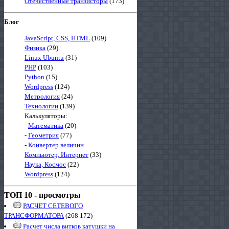
Отечественные транзисторы
(173)
Блог
JavaScript, CSS, HTML
(109)
Физика
(29)
Linux Ubuntu
(31)
PHP
(103)
Python
(15)
Wordpress
(124)
Метрология
(24)
Технологии
(139)
Калькуляторы:
-
Математика
(20)
-
Геометрия
(77)
-
Конвертер величин
Компьютер, Интернет
(33)
Наука, Космос
(22)
Wordpress
(124)
ТОП 10 - просмотры
РАСЧЕТ СЕТЕВОГО
ТРАНСФОРМАТОРА
(268 172)
Расчет числа витков катушки на