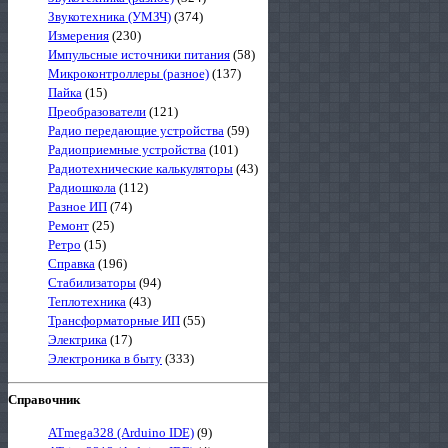
Звукотехника (УМЗЧ)
(374)
Измерения
(230)
Импульсные источники питания
(58)
Микроконтроллеры (разное)
(137)
Пайка
(15)
Преобразователи
(121)
Радио передающие устройства
(59)
Радиоприемные устройства
(101)
Радиотехнические калькуляторы
(43)
Радиошкола
(112)
Разное ИП
(74)
Ремонт
(25)
Ретро
(15)
Справка
(196)
Стабилизаторы
(94)
Теплотехника
(43)
Трансформаторные ИП
(55)
Электрика
(17)
Электроника в быту
(333)
Справочник
ATmega328 (Arduino IDE)
(9)