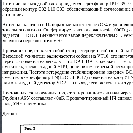
Питание на выходной каскад подается через фильтр НЧ С35L9. 
образный контур С32 L10 С33, обеспечивающий согласование 
антенной.
Антенна включена в П- образный контур через С34 и удлиняю
тонального вызова. Он формирует сигнал с частотой 1000Гц(ча
задается — R1C1. Выключается вызов переключателем S1. Реж
меняются переключателем S2.
Приемник представляет собой супергетеродин, собранный на 
Выходной усилитель радиочастоты собран на VT10, его нагрузк
через L5 подается на выводы 1 и 2 DA1. DA1 содержит — усил
смеситель, трехкаскадный УПЧ, цепи автоматической регулиро
напряжения. Частота гетеродина стабилизирована кварцем BQ2
смеситель через фильтр ПЧ(L2C13L3C17) подается на вход УП
на амплитудный детектор VD2. На выходе его включен контур
Постоянная составляющая продетектированного сигнала через
Глубина АРУ составляет 40дБ. Продетектировнный НЧ сигнал ч
вход УНЧ приемника.
Детали: