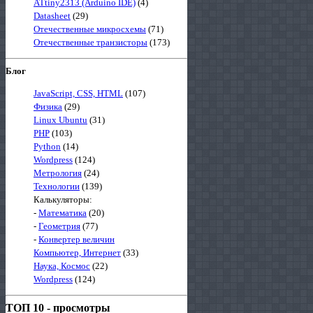
ATtiny2313 (Arduino IDE)
(4)
Datasheet
(29)
Отечественные микросхемы
(71)
Отечественные транзисторы
(173)
Блог
JavaScript, CSS, HTML
(107)
Физика
(29)
Linux Ubuntu
(31)
PHP
(103)
Python
(14)
Wordpress
(124)
Метрология
(24)
Технологии
(139)
Калькуляторы:
-
Математика
(20)
-
Геометрия
(77)
-
Конвертер величин
Компьютер, Интернет
(33)
Наука, Космос
(22)
Wordpress
(124)
ТОП 10 - просмотры