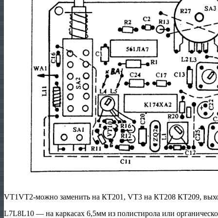
VT1VT2-можно заменить на КТ201, VT3 на КТ208 КТ209, выхо
L7L8L10 — на каркасах 6,5мм из полистирола или органическо