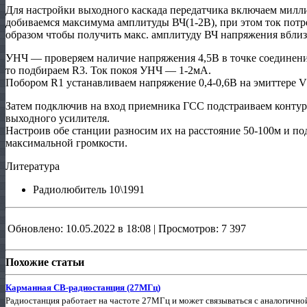
Для настройки выходного каскада передатчика включаем милл
добиваемся максимума амплитуды ВЧ(1-2В), при этом ток пот
образом чтобы получить макс. амплитуду ВЧ напряжения вбли
УНЧ — проверяем наличие напряжения 4,5В в точке соединени
то подбираем R3. Ток покоя УНЧ — 1-2мА.
Побором R1 устанавливаем напряжение 0,4-0,6В на эмиттере V
Затем подключив на вход приемника ГСС подстраиваем контур 
выходного усилителя.
Настроив обе станции разносим их на расстояние 50-100м и п
максимальной громкости.
Литература
Радиолюбитель 10\1991
Обновлено: 10.05.2022 в 18:08 | Просмотров: 7 397
Похожие статьи
Карманная СВ-радиостанция (27МГц)
Радиостанция работает на частоте 27МГц и может связываться с аналогично