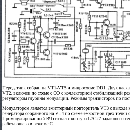
Передатчик собран на VT1-VT5 и микросхеме DD1. Двух кас
VT2, включен по схеме с ОЭ с коллекторной стабилизацией ре
регулятором глубины модуляции. Режимы транзисторов по пос
Модулятором является эмиттерный повторитель VT3 с выхода к
генератора собранного на VT4 по схеме емкостной трех точки 
Промодулированный ВЧ сигнал с контура L7С27 задающего гене
работающего в режиме С.