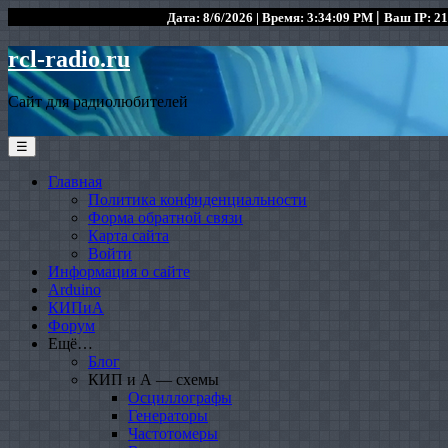
|
Дата: 8/6/2026 | Время: 3:34:09 PM
Ваш IP: 21
rcl-radio.ru
Сайт для радиолюбителей
☰
Главная
Политика конфиденциальности
Форма обратной связи
Карта сайта
Войти
Информация о сайте
Arduino
КИПиА
Форум
Ещё…
Блог
КИП и А — схемы
Осциллографы
Генераторы
Частотомеры