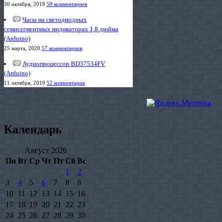
30 октября, 2019
59 комментариев
Часы на светодиодных
семисегментных индикаторах 1,8 дюйма
(Arduino)
25 марта, 2020
57 комментариев
Аудиопроцессор BD37534FV
(Arduino)
11 октября, 2019
52 комментария
Календарь
Август 2026
Пн
Вт
Ср
Чт
Пт
Сб
Вс
1
2
3
4
5
6
7
8
9
10
11
12
13
14
15
16
17
18
19
20
21
22
23
24
25
26
27
28
29
30