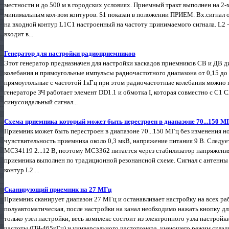
местности и до 500 м в городских условиях. Приемный тракт выполнен на 
минимальным кол-вом контуров. S1 показан в положении ПРИЕМ. Вх.сигнал о
на входной контур L1C1 настроенный на частоту принимаемого сигнала. L2 
входит в...
Генератор для настройки радиоприемников
Этот генератор предназначен для настройки каскадов приемников CВ и ДВ 
колебания и прямоугольные импульсы радиочастотного диапазона от 0,15 до 
прямоугольные с частотой 1кГц при этом радиочастотные колебания можно 
генераторе ЗЧ работает элемент DD1.1 и обмотка I, которая совместно с С1 
синусоидальный сигнал...
Схема приемника который может быть перестроен в диапазоне 70...150 М
Приемник может быть перестроен в диапазоне 70...150 МГц без изменения н
чувствительность приемника около 0,3 мкВ, напряжение питания 9 В. Следует
МС34119 2...12 В, поэтому МС3362 питается через стабилизатор напряжени
приемника выполнен по традиционной резонансной схеме. Сигнал с антенны 
контур L2....
Сканирующий приемник на 27 МГц
Приемник сканирует диапазон 27 МГц и останавливает настройку на всех р
полуавтоматическая, после настройки на канал необходимо нажать кнопку д
только узел настройки, весь комплекс состоит из электронного узла настро
частоты (ПЧ-465кГц) и универсального частотомера, умеющего режим склад