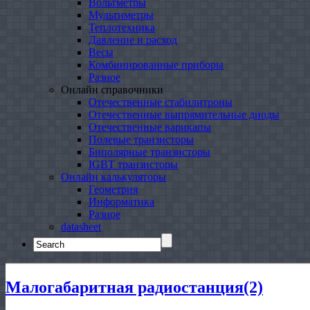
Вольтметры
Мультиметры
Теплотехника
Давление и расход
Весы
Комбинированные приборы
Разное
Онлайн справочники
Отечественные стабилитроны
Отечественные выпрямительные диоды
Отечественные варикапы
Полевые транзисторы
Биполярные транзисторы
IGBT транзисторы
Онлайн калькуляторы
Геометрия
Информатика
Разное
datasheet
Search
for:
Малогабаритная радиостанция(2)