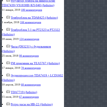
Регулятор тембра на микросхеме
TDA7439+VS1838B+KY-040 (Arduino)
11 января, 2019
180 комментариев
Темброблок на TDA8425 (Arduino)
1 ноября, 2018
166 комментариев
Темброблок 5.1 на PT2323 и PT2322
(Arduino)
18 июня, 2019
124 комментария
Часы (DS3231) с будильником
(Arduino)
25 июля, 2018
98 комментариев
FM приемник на TEA5767 (Arduino)
17 января, 2019
78 комментариев
Аудиопроцессор TDA7419 + LCD1602
(Arduino)
10 апреля, 2019
68 комментариев
TDA7719 (Arduino)
15 июля, 2019
67 комментариев
Ретро часы на ИВ-22 (Arduino)