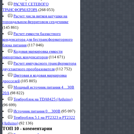
РАСЧЕТ СЕТЕВОГО
ТРАНСФОРМАТОРА
(268 053)
Расчет числа витков катушки на
тороидальном ферритовом сердечнике
(145 861)
Расчет емкости балластного
конденсатора для бестрансформаторного
блока питания
(117 046)
Кодовая маркировка емкости
импортных конденсаторов
(114 671)
Расчет импульсного трансформатора
двухтактного преобразователя
(112 752)
Цветовая и кодовая маркировка
дросселей
(105 805)
Мощный источник питания 4…30В
20А
(98 822)
Темброблок на TDA8425 (Arduino)
(96 699)
Источник питания 0…300В
(95 097)
Темброблок 5.1 на PT2323 и PT2322
(Arduino)
(92 136)
ТОП 10 - комментарии