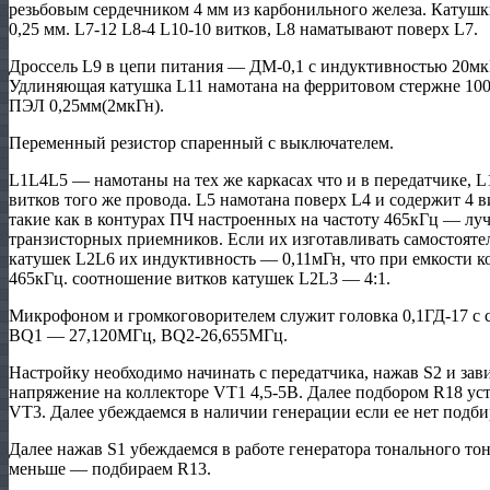
резьбовым сердечником 4 мм из карбонильного железа. Катуш
0,25 мм. L7-12 L8-4 L10-10 витков, L8 наматывают поверх L7.
Дроссель L9 в цепи питания — ДМ-0,1 с индуктивностью 20мк
Удлиняющая катушка L11 намотана на ферритовом стержне 100
ПЭЛ 0,25мм(2мкГн).
Переменный резистор спаренный с выключателем.
L1L4L5 — намотаны на тех же каркасах что и в передатчике, 
витков того же провода. L5 намотана поверх L4 и содержит 4
такие как в контурах ПЧ настроенных на частоту 465кГц — лу
транзисторных приемников. Если их изготавливать самостояте
катушек L2L6 их индуктивность — 0,11мГн, что при емкости ко
465кГц. соотношение витков катушек L2L3 — 4:1.
Микрофоном и громкоговорителем служит головка 0,1ГД-17 с 
BQ1 — 27,120МГц, BQ2-26,655МГц.
Настройку необходимо начинать с передатчика, нажав S2 и зав
напряжение на коллекторе VT1 4,5-5В. Далее подбором R18 ус
VT3. Далее убеждаемся в наличии генерации если ее нет подби
Далее нажав S1 убеждаемся в работе генератора тонального то
меньше — подбираем R13.