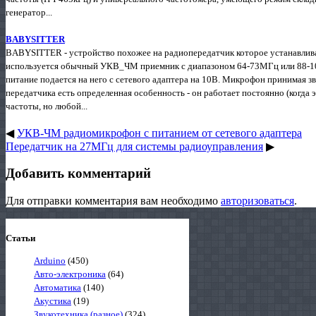
генератор...
BABYSITTER
BABYSITTER - устройство похожее на радиопередатчик которое устанавливаю
используется обычный УКВ_ЧМ приемник с диапазоном 64-73МГц или 88-108 
питание подается на него с сетевого адаптера на 10В. Микрофон принимая зв
передатчика есть определенная особенность - он работает постоянно (когда 
частоты, но любой...
◀
УКВ-ЧМ радиомикрофон с питанием от сетевого адаптера
Передатчик на 27МГц для системы радиоуправления
▶
Добавить комментарий
Для отправки комментария вам необходимо
авторизоваться
.
Статьи
Arduino
(450)
Авто-электроника
(64)
Автоматика
(140)
Акустика
(19)
Звукотехника (разное)
(324)