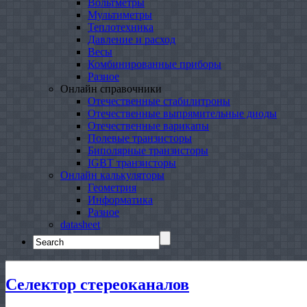
Вольтметры
Мультиметры
Теплотехника
Давление и расход
Весы
Комбинированные приборы
Разное
Онлайн справочники
Отечественные стабилитроны
Отечественные выпрямительные диоды
Отечественные варикапы
Полевые транзисторы
Биполярные транзисторы
IGBT транзисторы
Онлайн калькуляторы
Геометрия
Информатика
Разное
datasheet
Search
for:
Селектор стереоканалов