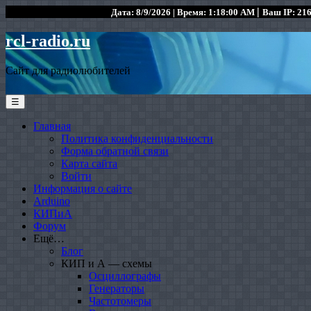
|
Дата: 8/9/2026 | Время: 1:18:00 AM
Ваш IP: 216
rcl-radio.ru
Сайт для радиолюбителей
☰
Главная
Политика конфиденциальности
Форма обратной связи
Карта сайта
Войти
Информация о сайте
Arduino
КИПиА
Форум
Ещё…
Блог
КИП и А — схемы
Осциллографы
Генераторы
Частотомеры