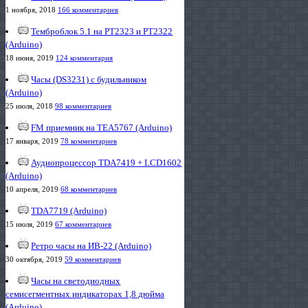
1 ноября, 2018
166 комментариев
Темброблок 5.1 на PT2323 и PT2322
(Arduino)
18 июня, 2019
124 комментария
Часы (DS3231) с будильником
(Arduino)
25 июля, 2018
98 комментариев
FM приемник на TEA5767 (Arduino)
17 января, 2019
78 комментариев
Аудиопроцессор TDA7419 + LCD1602
(Arduino)
10 апреля, 2019
68 комментариев
TDA7719 (Arduino)
15 июля, 2019
67 комментариев
Ретро часы на ИВ-22 (Arduino)
30 октября, 2019
59 комментариев
Часы на светодиодных
семисегментных индикаторах 1,8 дюйма
(Arduino)