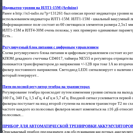
Индикатор уровня на ИЛТ1-15М (Arduino)
Ранее в http://rcl-radio.ru/?p=131261 был описан проект индикатора уровня 
использованием индикатора ИЛТ1-15М. ИЛТ1-15М - шкальный вакуумный л
Информационное поле состоит из 60 светящихся элементов размера 2,5х1 мм
ИЛТ1-15М и ИЛТ4-30М очень похожы, у них примерно одинаковые параметры
Есть...
Регулируемый блок питания с цифровым управлением
Схема регулируемого блока питания м цифровым управлением состоит из ре
КПОМ декадного счетчика CD4017, таймера NE555 и регулятора отрицатель
понижается трансформатором до напряжения +/-12В при токе 1А во вторичн
фильтр постоянного напряжения. Светодиод LED1 сигнализирует о наличии 
который генерирует...
Пяти полосной регулятор тембра на транзисторах
Регулирование тембра происходит путем изменения уровня сигнала на выход
160 Гц, 340 Гц, 1,5 кГц, 4 кГц и 5,7 кГц. Входной сигнал усиливается перво
фильтры поступает на вход второй ступени на полевом транзисторе Т2 по схе
частоте каждого из полосовых фильтров может изменяться на ±16 дБ относит
полосовых...
ПРИБОР ДЛЯ АВТОМАТИЧЕСКОЙ ТРЕНИРОВКИ АККУМУЛЯТОРО
Описываемый прибор предназначен для обслуживания кислотных аккумулят