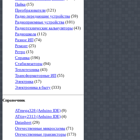
Пайка
(15)
Преобразователи
(121)
Радио передающие устройства
(59)
Радиоприемные устройства
(101)
Радиотехнические калькуляторы
(43)
Радиошкола
(112)
Разное ИП
(74)
Ремонт
(25)
Ретро
(15)
Справка
(196)
Стабилизаторы
(94)
Теплотехника
(43)
Трансформаторные ИП
(55)
Электрика
(17)
Электроника в быту
(333)
Справочник
ATmega328 (Arduino IDE)
(9)
ATtiny2313 (Arduino IDE)
(4)
Datasheet
(29)
Отечественные микросхемы
(71)
Отечественные транзисторы
(173)