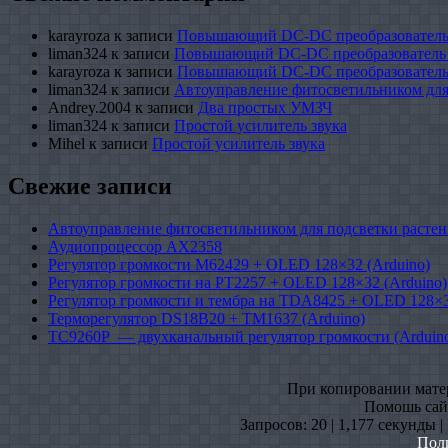
karayroza
к записи
Повышающий DC-DC преобразователь
liman324
к записи
Повышающий DC-DC преобразователь
karayroza
к записи
Повышающий DC-DC преобразователь
liman324
к записи
Автоуправление фитосветильником для
Andrey.2004
к записи
Два простых УМЗЧ
liman324
к записи
Простой усилитель звука
Mihel
к записи
Простой усилитель звука
Свежие записи
Автоуправление фитосветильником для подсветки растен
Аудиопроцессор AX2358
Регулятор громкости M62429 + OLED 128×32 (Arduino)
Регулятор громкости на PT2257 + OLED 128×32 (Arduino)
Регулятор громкости и тембра на TDA8425 + OLED 128×3
Терморегулятор DS18B20 + TM1637 (Arduino)
TC9260P — двухканальный регулятор громкости (Arduin
При копировании матери
Помошь сайт
Запросов: 20 | 1,177 секунды 
Пол