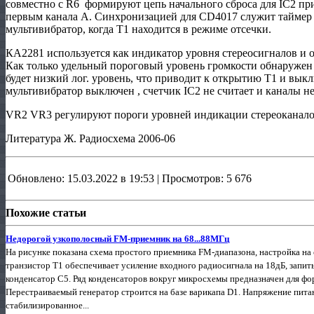
совместно с R6 формируют цепь начального сброса для IC2 пр
первым канала А. Синхронизацией для CD4017 служит таймер 
мультивибратор, когда Т1 находится в режиме отсечки.
КА2281 используется как индикатор уровня стереосигналов и 
Как только удельный пороговый уровень громкости обнаружен 
будет низкий лог. уровень, что приводит к открытию Т1 и вы
мультивибратор выключен , счетчик IC2 не считает и каналы н
VR2 VR3 регулируют пороги уровней индикации стереоканало
Литература Ж. Радиосхема 2006-06
Обновлено: 15.03.2022 в 19:53 | Просмотров: 5 676
Похожие статьи
Недорогой узкополосный FM-приемник на 68...88МГц
На рисунке показана схема простого приемника FM-диапазона, настройка н
транзистор Т1 обеспечивает усиление входного радиосигнала на 18дБ, запи
конденсатор С5. Ряд конденсаторов вокруг микросхемы предназначен для фо
Перестраиваемый генератор строится на базе варикапа D1. Напряжение питан
стабилизированное...