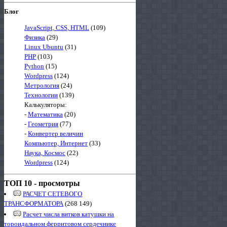
Блог
JavaScript, CSS, HTML
(109)
Физика
(29)
Linux Ubuntu
(31)
PHP
(103)
Python
(15)
Wordpress
(124)
Метрология
(24)
Технологии
(139)
Калькуляторы:
-
Математика
(20)
-
Геометрия
(77)
-
Конвертер величин
Компьютер, Интернет
(33)
Наука, Космос
(22)
Wordpress
(124)
ТОП 10 - просмотры
РАСЧЕТ СЕТЕВОГО
ТРАНСФОРМАТОРА
(268 149)
Расчет числа витков катушки на
тороидальном ферритовом сердечнике