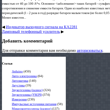
емкостью от 40 до 100 А*ч. Основное <заболевание> таких батарей - сульф
сопротивления и снижение емкости батареи. Один из наиболее известных мет
периодической (1 - 2 раза в год) разрядке батареи малым током (не более 0,0
Менее известен...
◀
Индикатор выходного сигнала на КА2281
Ламповый телефонный усилитель
▶
Добавить комментарий
Для отправки комментария вам необходимо
авторизоваться
.
Статьи
Arduino
(450)
Авто-электроника
(64)
Автоматика
(140)
Акустика
(19)
Звукотехника (разное)
(324)
Звукотехника (УМЗЧ)
(374)
Измерения
(230)
Импульсные источники питания
(58)
Микроконтроллеры (разное)
(137)