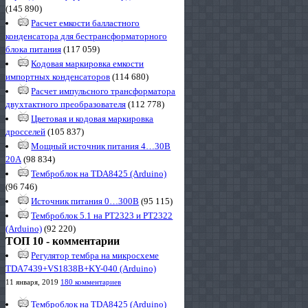
(145 890)
Расчет емкости балластного
конденсатора для бестрансформаторного
блока питания
(117 059)
Кодовая маркировка емкости
импортных конденсаторов
(114 680)
Расчет импульсного трансформатора
двухтактного преобразователя
(112 778)
Цветовая и кодовая маркировка
дросселей
(105 837)
Мощный источник питания 4…30В
20А
(98 834)
Темброблок на TDA8425 (Arduino)
(96 746)
Источник питания 0…300В
(95 115)
Темброблок 5.1 на PT2323 и PT2322
(Arduino)
(92 220)
ТОП 10 - комментарии
Регулятор тембра на микросхеме
TDA7439+VS1838B+KY-040 (Arduino)
11 января, 2019
180 комментариев
Темброблок на TDA8425 (Arduino)