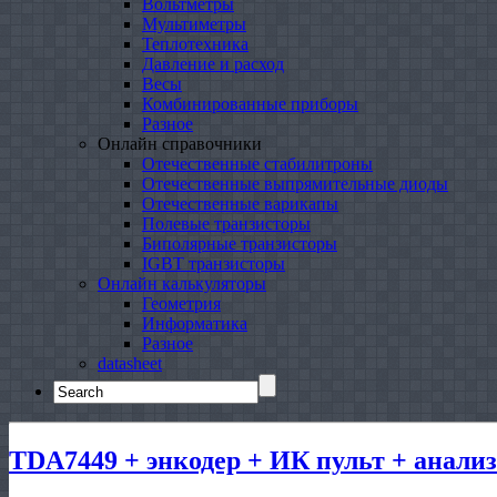
Вольтметры
Мультиметры
Теплотехника
Давление и расход
Весы
Комбинированные приборы
Разное
Онлайн справочники
Отечественные стабилитроны
Отечественные выпрямительные диоды
Отечественные варикапы
Полевые транзисторы
Биполярные транзисторы
IGBT транзисторы
Онлайн калькуляторы
Геометрия
Информатика
Разное
datasheet
Search
for:
TDA7449 + энкодер + ИК пульт + анализ