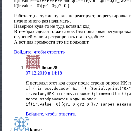
if(ir.value==0xFFFFFFFF and gr2==1){vol—;gr1=0;cl();w2=1;
if(ir.value==0){gr1=0;gr2=0;}
Работает ,на чужие пульты не реагирует, но регулировка
нужно много раз нажимать .
Наверное куда-то не туда вставил код.
В тембрах сделал то-же самое.Там пошаговая регулировк
ступеней мало и регулировать стало удобнее.
А вот для громкости это не подходит.
Войдите, чтобы ответить
liman28
:
07.12.2019 в 14:18
Я вставлял этот код сразу после строки опроса ИК п
if ( irrecv.decode( &ir )) {Serial.print("0x"
ir.value,HEX);irrecv.resume();time=millis();w
порта отображаются коды кнопок
if(ir.value==0){gr1=0;gr2=0;}// запрет нажати
Войдите, чтобы ответить
konst
: