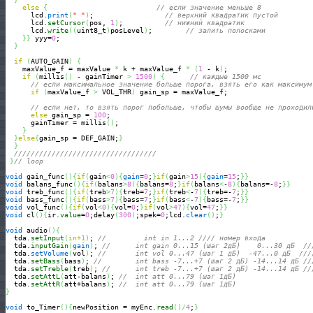
else
{
// если значение меньше 8
      lcd.
print
(
" "
)
;                 
// верхний квадратик пустой
      lcd.
setCursor
(
pos, 
1
)
;          
// нижний квадратик
      lcd.
write
(
(
uint8_t
)
posLevel
)
;        
// залить полосками
}
}
 yyy=
0
;

}
if
(
AUTO_GAIN
)
{
    maxValue_f = maxValue 
*
 k + maxValue_f 
*
(
1
 - k
)
;

if
(
millis
(
)
 - gainTimer 
>
1500
)
{
// каждые 1500 мс
// если максимальное значение больше порога, взять его как максимум
if
(
maxValue_f 
>
 VOL_THR
)
 gain_sp = maxValue_f;

// если нет, то взять порог побольше, чтобы шумы вообще не проходил
else
 gain_sp = 
100
;

      gainTimer = millis
(
)
;

}
}
else
{
gain_sp = DEF_GAIN;
}
}
//////////////////////////////////
}
// loop
void
 gain_func
(
)
{
if
(
gain
<
0
)
{
gain
=
0
;
}
if
(
gain
>
15
)
{
gain
=
15
;
}
}
void
 balans_func
(
)
{
if
(
balans
>
8
)
{
balans=
8
;
}
if
(
balans
<
-
8
)
{
balans=-
8
;
}
}
void
 treb_func
(
)
{
if
(
treb
>
7
)
{
treb=
7
;
}
if
(
treb
<
-
7
)
{
treb=-
7
;
}
}
void
 bass_func
(
)
{
if
(
bass
>
7
)
{
bass=
7
;
}
if
(
bass
<
-
7
)
{
bass=-
7
;
}
}
void
 vol_func
(
)
{
if
(
vol
<
0
)
{
vol=
0
;
}
if
(
vol
>
47
)
{
vol=
47
;
}
}
void
 cl
(
)
{
ir.
value
=
0
;delay
(
300
)
;spek=
0
;lcd.
clear
(
)
;
}
void
 audio
(
)
{
  tda.
setInput
(
in+1
)
; 
//         int in 1...2 //// номер входа
  tda.
inputGain
(
gain
)
; 
//      int gain 0...15 (шаг 2дБ)    0...30 дБ  //
  tda.
setVolume
(
vol
)
; 
//       int vol 0...47 (шаг 1 дБ)  -47...0 дБ  ///
  tda.
setBass
(
bass
)
; 
//        int bass -7...+7 (шаг 2 дБ) -14...14 дБ //
  tda.
setTreble
(
treb
)
; 
//      int treb -7...+7 (шаг 2 дБ) -14...14 дБ //
  tda.
setAttL
(
att-balans
)
; 
//  int att 0...79 (шаг 1дБ)    
  tda.
setAttR
(
att+balans
)
; 
//  int att 0...79 (шаг 1дБ)    
}
void
 to_Timer
(
)
{
newPosition = myEnc.
read
(
)
/
4
;
}