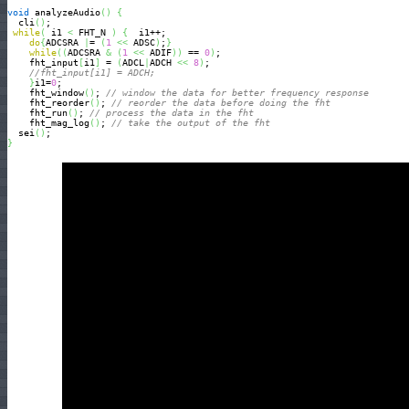
void
 analyzeAudio
(
)
{
  cli
(
)
; 

while
(
 i1 
<
 FHT_N 
)
{
  i1++; 

do
{
ADCSRA 
|
= 
(
1
<<
 ADSC
)
;
}
while
(
(
ADCSRA 
&
(
1
<<
 ADIF
)
)
 == 
0
)
;

    fht_input
[
i1
]
 = 
(
ADCL
|
ADCH 
<<
8
)
; 

//fht_input[i1] = ADCH; 
}
i1=
0
;

    fht_window
(
)
; 
// window the data for better frequency response
    fht_reorder
(
)
; 
// reorder the data before doing the fht
    fht_run
(
)
; 
// process the data in the fht
    fht_mag_log
(
)
; 
// take the output of the fht
  sei
(
)
}