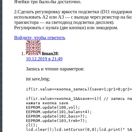
Ячейки три было-бы достаточно.
2.Сделать регулировку яркости подсветки (D11 поддер
использовать A2 или A3 — с выхода через резистор на баз
транзистора — на светодиод подсветки дисплея).
Регулировать с пульта (две кнопки) или энкодером.
Войдите, чтобы ответить
liman28
:
10.12.2019 в 21:49
Запись и чтение параметров:
int save,brig;
if(ir.value==кнопка_запись){save=1;gr1=0;gr2=
if(ir.value==кнопка_1&&save==1){ // запись па
нажата кнопка save
EEPROM.update(100,vol);
EEPROM.update(101,balans+4);
EEPROM.update(102,bass+7);
EEPROM.update(103,treb+7);
cl();
lcd.clear();lcd.setCursor(0,0);lcd.print(" SA