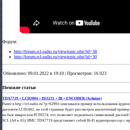
Форум:
http://forum.rcl-radio.ru/viewtopic.php?id=38
http://forum.rcl-radio.ru/viewtopic.php?id=30
Обновлено: 09.01.2022 в 19:10 | Просмотров: 16 023
Похожие статьи
TDA7719 + LCD2004 + DS3231 + IR + ENCODER (Arduino)
Ранее в http://rcl-radio.ru/?p=62993 описывался пример использования ауд
дисплеем LCD1602, на этой странице будет рассмотрен аналогичный пример
на базе микросхем PCF8574, что позволяет подключать символьный дисплей 
SCL (А4 и А5). ИМС TDA7719 представляет собой Hi-Fi аудиопроцессор с пр