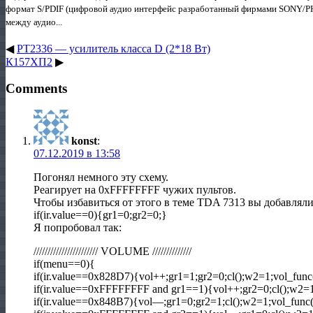
формат S/PDIF (цифровой аудио интерфейс разработанный фирмами SONY/PHI
между аудио...
◀
PT2336 — усилитель класса D (2*18 Вт)
К157ХП2
▶
Comments
konst
:
07.12.2019 в 13:58
Погонял немного эту схему.
Реагирует на 0xFFFFFFFF чужих пультов.
Чтобы избавиться от этого в теме TDA 7313 вы добавляли
if(ir.value==0){gr1=0;gr2=0;}
Я попробовал так:
/////////////////////// VOLUME //////////////
if(menu==0){
if(ir.value==0x828D7){vol++;gr1=1;gr2=0;cl();w2=1;vol_func(
if(ir.value==0xFFFFFFFF and gr1==1){vol++;gr2=0;cl();w2=1
if(ir.value==0x848B7){vol—;gr1=0;gr2=1;cl();w2=1;vol_func()