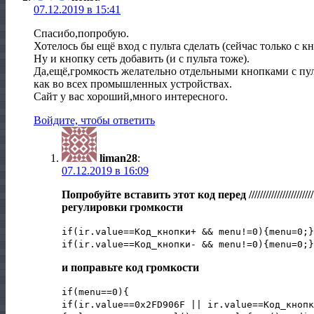
07.12.2019 в 15:41
Спасибо,попробую.
Хотелось бы ещё вход с пульта сделать (сейчас только с к
Ну и кнопку сеть добавить (и с пульта тоже).
Да,ещё,громкость желательно отдельными кнопками с пул
как во всех промышленных устройствах.
Сайт у вас хороший,много интересного.
Войдите, чтобы ответить
liman28
:
07.12.2019 в 16:09
Попробуйте вставить этот код перед /////////////////////
регулировки громкости
if(ir.value==Код_кнопки+ && menu!=0){menu=0;}
if(ir.value==Код_кнопки- && menu!=0){menu=0;}
и поправьте код громкости
if(menu==0){
if(ir.value==0x2FD906F || ir.value==Код_кнопк