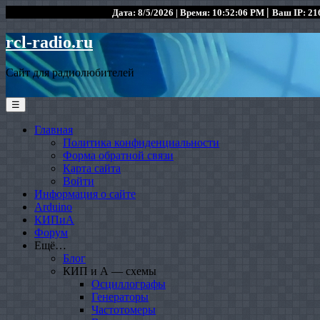
|
Дата: 8/5/2026 | Время: 10:52:06 PM
Ваш IP: 216
rcl-radio.ru
Сайт для радиолюбителей
☰
Главная
Политика конфиденциальности
Форма обратной связи
Карта сайта
Войти
Информация о сайте
Arduino
КИПиА
Форум
Ещё…
Блог
КИП и А — схемы
Осциллографы
Генераторы
Частотомеры