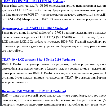
TDA7313 + DS3231 + IR + LCD2004 (Arduino)
Ранее в http://rcl-radio.ru/?p=58563 описывался пример использования ауд
дисплеем LCD1602, на этой странице будет рассмотрен аналогичный пример
на базе микросхем PCF8574, что позволяет подключать символьный дисплей 
SCL (А4 и А5). Микросхема TDA7313 имеет три стерео входа, регуляторы тем
Аудиопроцессор TDA7419 + LCD1602 (Arduino)
Ранее на странице http://rcl-radio.ru/?p=57658 расматривался пример испо
с использованием дисплея LCD TFT 2,4 (SPFD5408), на этой странице будет
LCD дисплея LCD1602 на базе контроллера HD44780. Главной задачей при ра
ставилась простота и удобство управления. Аудиопроцессор содержит множе
его настройке...
TDA7449 + LCD дисплей 84x48 Nokia 5110 (Arduino)
ИМС TDA7449 – регулятор громкости и регулятор тембра, разработан для исп
автомобильных аудиосистемах, обладает низким уровнем шумов и искажений. Н
пример использования ИМС TDA7449 с выводом информации на индикатор L
странице будет показан пример использования TDA7449 с выводом информац
тембра и громкости...
Внешний ЦАП WM8805 + PCM1753 (Arduino)
ЦАП — цифро-аналоговый преобразователь — это устройство, которое прео
сигналы, при этом максимально точно и без искажений. Собрать внешний ЦА
содержит несколько недорогих компонентов и в настройке практически не н