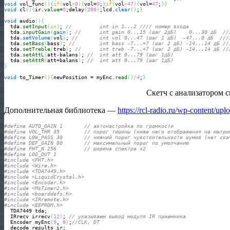
void
 vol_func
(
)
{
if
(
vol
<
0
)
{
vol=
0
;
}
if
(
vol
>
47
)
{
vol=
47
;
}
}
void
 cl
(
)
{
ir.
value
=
0
;delay
(
200
)
;lcd.
clear
(
)
;
}
void
 audio
(
)
{
  tda.
setInput
(
in
)
; 
//         int in 1...2 //// номер входа
  tda.
inputGain
(
gain
)
; 
//      int gain 0...15 (шаг 2дБ)    0...30 дБ  //
  tda.
setVolume
(
vol
)
; 
//       int vol 0...47 (шаг 1 дБ)  -47...0 дБ  ///
  tda.
setBass
(
bass
)
; 
//        int bass -7...+7 (шаг 2 дБ) -14...14 дБ //
  tda.
setTreble
(
treb
)
; 
//      int treb -7...+7 (шаг 2 дБ) -14...14 дБ //
  tda.
setAttL
(
att-balans
)
; 
//  int att 0...79 (шаг 1дБ)    
  tda.
setAttR
(
att+balans
)
; 
//  int att 0...79 (шаг 1дБ)    
}
void
 to_Timer
(
)
{
newPosition = myEnc.
read
(
)
/
4
;
}
Скетч с анализатором с
Дополнительная библиотека —
https://rcl-radio.ru/wp-content/up
#define AUTO_GAIN 1       // автонастройка по громкости
#define VOL_THR 35        // порог тишины (ниже него отображения на матри
#define LOW_PASS 30       // нижний порог чувствительности шумов (нет ска
#define DEF_GAIN 80       // максимальный порог по умолчанию 
#define FHT_N 256         // ширина спектра х2
#define LOG_OUT 1
#include <FHT.h> 
#include <Wire.h>
#include <TDA7449.h>
#include <LiquidCrystal.h>
#include <Encoder.h>
#include <MsTimer2.h>
#include <boarddefs.h>
#include <IRremote.h>
#include <EEPROM.h>
  TDA7449 tda;

  IRrecv irrecv
(
12
)
; 
// указываем вывод модуля IR приемника
  Encoder myEnc
(
9
, 
8
)
;
//CLK, DT
  decode_results ir;
