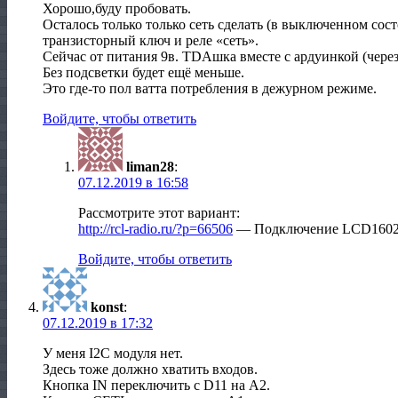
Хорошо,буду пробовать.
Осталось только только сеть сделать (в выключенном сос
транзисторный ключ и реле «сеть».
Сейчас от питания 9в. TDAшка вместе с ардуинкой (чере
Без подсветки будет ещё меньше.
Это где-то пол ватта потребления в дежурном режиме.
Войдите, чтобы ответить
liman28
:
07.12.2019 в 16:58
Рассмотрите этот вариант:
http://rcl-radio.ru/?p=66506
— Подключение LCD1602 
Войдите, чтобы ответить
konst
:
07.12.2019 в 17:32
У меня I2C модуля нет.
Здесь тоже должно хватить входов.
Кнопка IN переключить с D11 на A2.