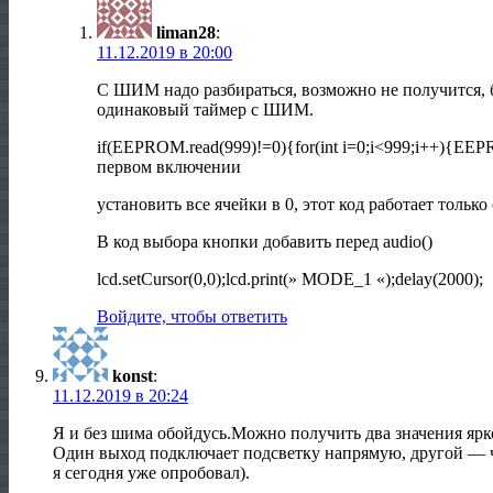
liman28
:
11.12.2019 в 20:00
С ШИМ надо разбираться, возможно не получится, 
одинаковый таймер с ШИМ.
if(EEPROM.read(999)!=0){for(int i=0;i<999;i++){EEP
первом включении
установить все ячейки в 0, этот код работает только
В код выбора кнопки добавить перед audio()
lcd.setCursor(0,0);lcd.print(» MODE_1 «);delay(2000);
Войдите, чтобы ответить
konst
:
11.12.2019 в 20:24
Я и без шима обойдусь.Можно получить два значения ярк
Один выход подключает подсветку напрямую, другой — че
я сегодня уже опробовал).