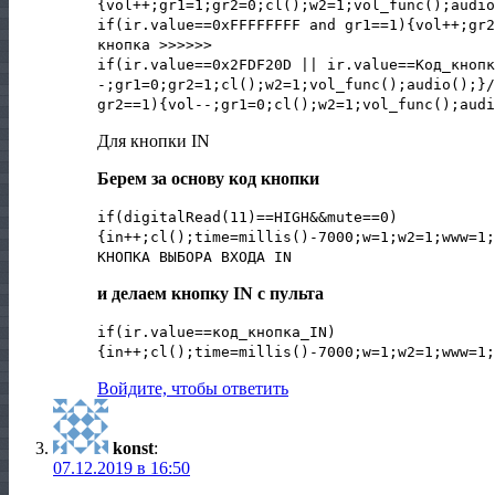
{vol++;gr1=1;gr2=0;cl();w2=1;vol_func();audio
if(ir.value==0xFFFFFFFF and gr1==1){vol++;gr2
кнопка >>>>>>
if(ir.value==0x2FDF20D || ir.value==Код_кнопк
-;gr1=0;gr2=1;cl();w2=1;vol_func();audio();}/
gr2==1){vol--;gr1=0;cl();w2=1;vol_func();audi
Для кнопки IN
Берем за основу код кнопки
if(digitalRead(11)==HIGH&&mute==0)
{in++;cl();time=millis()-7000;w=1;w2=1;www=1;
КНОПКА ВЫБОРА ВХОДА IN
и делаем кнопку IN с пульта
if(ir.value==код_кнопка_IN)
{in++;cl();time=millis()-7000;w=1;w2=1;www=1;
Войдите, чтобы ответить
konst
:
07.12.2019 в 16:50