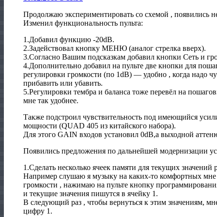
Продолжаю экспериментировать со схемой , появились не
Изменил функциональность пульта:
1.Добавил функцию -20dB.
2.Задействовал кнопку МЕНЮ (аналог стрелка вверх).
3.Согласно Вашим подсказкам добавил кнопки Сеть и гро
4.Дополнительно добавил на пульте две кнопки для поша
регулировки громкости (по 1dB) — удобно , когда надо чу
прибавить или убавить.
5.Регулировки тембра и баланса тоже перевёл на пошаг
мне так удобнее.
Также подстроил чувствительность под имеющийся усил
мощности (QUAD 405 из китайского набора).
Для этого GAIN входов установил 0dB,а выходной аттенюат
Появились предложения по дальнейшей модернизации ус
1.Сделать несколько ячеек памяти для текущих значений 
Например слушаю я музыку на каких-то комфортных мне 
громкости , нажимаю на пульте кнопку программирования
и текущие значения пишутся в ячейку 1.
В следующий раз , чтобы вернуться к этим значениям, мн
цифру 1.