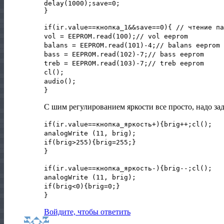
delay(1000);save=0;
}
if(ir.value==кнопка_1&&save==0){ // чтение па
vol = EEPROM.read(100);// vol eeprom
balans = EEPROM.read(101)-4;// balans eeprom
bass = EEPROM.read(102)-7;// bass eeprom
treb = EEPROM.read(103)-7;// treb eeprom
cl();
audio();
}
С шим регулированием яркости все просто, надо зад
if(ir.value==кнопка_яркость+){brig++;cl();
analogWrite (11, brig);
if(brig>255){brig=255;}
}
if(ir.value==кнопка_яркость-){brig--;cl();
analogWrite (11, brig);
if(brig<0){brig=0;}
}
Войдите, чтобы ответить