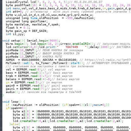
  LiquidCrystal lcd
(
7
, 
6
, 
2
, 
3
, 
4
, 
5
)
;
// RS,E,D4,D5,D6,D7
  byte posOffset
[
16
]
 = 
{
2
, 
3
, 
4
, 
6
, 
8
, 
10
, 
12
, 
14
, 
16
, 
18
, 
20
, 
22
, 
24
, 
26
int
menu
,vol,vol_d,bass,bass_d,mids,treb,treb_d,balans,
in
,
gain
,gain_d,g
int
 att=
8
; 
// аттенюатор - если звук очень громкий увеличьте значение (
  byte w,w1,w2,in_d,z,z0,z1,www,mute,gr1,gr2,mute_w;

  unsigned long 
time
,oldPosition  = -
999
,newPosition;

  unsigned long gainTimer;

  byte maxValue, maxValue_f,spek;

  float k = 
0.1
;

  byte gain_sp = DEF_GAIN;  

int
 i1,yyy;

void
 setup
(
)
{
 Serial.
begin
(
9600
)
;

  Wire.
begin
(
)
; lcd.
begin
(
16
, 
2
)
;irrecv.
enableIRIn
(
)
; 
// запускаем модуль
  lcd.
setCursor
(
0
,
0
)
;lcd.
print
(
"    TDA7449    "
)
;delay
(
1000
)
;
// ЗАСТАВКА
  pinMode
(
10
,INPUT
)
;
// МЕНЮ КНОПКА SW энкодера
  pinMode
(
11
,INPUT
)
;
// ВЫБОР ВХОДА КНОПКА IN
  pinMode
(
13
,INPUT
)
;
// КНОПКА MUTE
  ADMUX  = 0b01100000; ADCSRA = 0b11010100; 
// https://rcl-radio.ru/?p=57
  MsTimer2::
set
(
3
, to_Timer
)
;MsTimer2::
start
(
)
; 
// АКТИВИРУЕМ ПРЕРЫВАНИЯ 
/// считываем все настройки с памяти при включении
  vol = EEPROM.
read
(
0
)
;
// vol eeprom 
  bass = EEPROM.
read
(
1
)
-
7
;
// bass eeprom
  treb = EEPROM.
read
(
3
)
-
7
;
// treb eeprom
  balans = EEPROM.
read
(
4
)
-
8
;
// balans eeprom
in
 = EEPROM.
read
(
5
)
;
// in eeprom
  gain0 = EEPROM.
read
(
6
)
;
// gain1 eeprom
  gain1 = EEPROM.
read
(
7
)
;
// gain2 eeprom
  audio
(
)
; 
// заносим все параметры в tda7449
}
void
 loop
(
)
{
if
(
newPosition 
!
= oldPosition
)
{
if
(
spek==
1
)
{
cl
(
)
;
menu
=
0
;
}
}
if
(
spek==
0
)
{
      byte a1
[
8
]
 = 
{
0b00000,0b10101,0b10101,0b10101,0b10101,0b10101,0b101
      byte a2
[
8
]
 = 
{
0b00000,0b10100,0b10100,0b10100,0b10100,0b10100,0b101
      byte a3
[
8
]
 = 
{
0b00000,0b10000,0b10000,0b10000,0b10000,0b10000,0b100
      lcd.
createChar
(
0
,a1
)
;lcd.
createChar
(
1
,a2
)
;lcd.
createChar
(
2
,a3
)
;

}
else
{
      byte v1
[
8
]
 = 
{
0b00000, 0b00000, 0b00000, 0b00000, 0b00000, 0b00000,
      byte v2
[
8
]
 = 
{
0b00000, 0b00000, 0b00000, 0b00000, 0b00000, 0b00000,