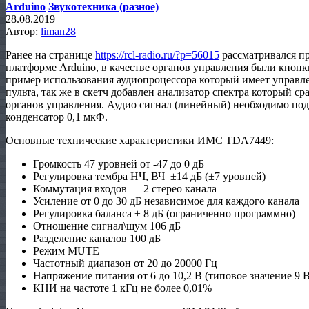
Arduino
Звукотехника (разное)
28.08.2019
Автор:
liman28
Ранее на странице
https://rcl-radio.ru/?p=56015
рассматривался пр
платформе Arduino, в качестве органов управления были кнопки
пример использования аудиопроцессора который имеет управл
пульта, так же в скетч добавлен анализатор спектра который с
органов управления. Аудио сигнал (линейный) необходимо под
конденсатор 0,1 мкФ.
Основные технические характеристики ИМС TDA7449:
Громкость 47 уровней от -47 до 0 дБ
Регулировка тембра НЧ, ВЧ ±14 дБ (±7 уровней)
Коммутация входов — 2 стерео канала
Усиление от 0 до 30 дБ независимое для каждого канала
Регулировка баланса ± 8 дБ (ограниченно программно)
Отношение сигнал\шум 106 дБ
Разделение каналов 100 дБ
Режим MUTE
Частотный диапазон от 20 до 20000 Гц
Напряжение питания от 6 до 10,2 В (типовое значение 9 В
КНИ на частоте 1 кГц не более 0,01%