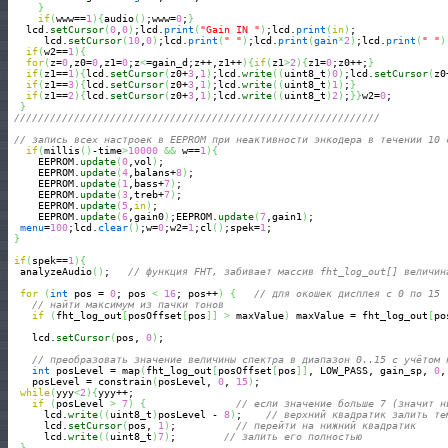
}
if
(
www==
1
)
{
audio
(
)
;www=
0
;
}
   lcd.
setCursor
(
0
,
0
)
;lcd.
print
(
"Gain IN "
)
;lcd.
print
(
in
)
;

      lcd.
setCursor
(
10
,
0
)
;lcd.
print
(
" "
)
;lcd.
print
(
gain
*
2
)
;lcd.
print
(
" "
)
if
(
w2==
1
)
{
for
(
z=
0
,z0=
0
,z1=
0
;z
<
=gain_d;z++,z1++
)
{
if
(
z1
>
2
)
{
z1=
0
;z0++;
}
if
(
z1==
1
)
{
lcd.
setCursor
(
z0+
3
,
1
)
;lcd.
write
(
(
uint8_t
)
0
)
;lcd.
setCursor
(
z0
if
(
z1==
3
)
{
lcd.
setCursor
(
z0+
3
,
1
)
;lcd.
write
(
(
uint8_t
)
1
)
;
}
if
(
z1==
2
)
{
lcd.
setCursor
(
z0+
3
,
1
)
;lcd.
write
(
(
uint8_t
)
2
)
;
}
}
w2=
0
;

}
/////////////////////////////////////////////////////////////
// запись всех настроек в EEPROM при неактивности энкодера в течении 10 
if
(
millis
(
)
-time
>
10000
&&
 w==
1
)
{
     EEPROM.
update
(
0
,vol
)
;

     EEPROM.
update
(
4
,balans+
8
)
;

     EEPROM.
update
(
1
,bass+
7
)
;

     EEPROM.
update
(
3
,treb+
7
)
;

     EEPROM.
update
(
5
,
in
)
;

     EEPROM.
update
(
6
,gain0
)
;EEPROM.
update
(
7
,gain1
)
;

menu
=
100
;lcd.
clear
(
)
;w=
0
;w2=
1
;cl
(
)
;spek=
1
;

}
if
(
spek==
1
)
{
  analyzeAudio
(
)
;   
// функция FHT, забивает массив fht_log_out[] величин
for
(
int
 pos = 
0
; pos 
<
16
; pos++
)
{
// для окошек дисплея с 0 по 15
// найти максимум из пачки тонов
if
(
fht_log_out
[
posOffset
[
pos
]
]
>
 maxValue
)
 maxValue = fht_log_out
[
po
    lcd.
setCursor
(
pos, 
0
)
;

// преобразовать значение величины спектра в диапазон 0..15 с учётом 
int
 posLevel = map
(
fht_log_out
[
posOffset
[
pos
]
]
, LOW_PASS, gain_sp, 
0
,
    posLevel = constrain
(
posLevel, 
0
, 
15
)
;

while
(
yyy
<
2
)
{
yyy++;

if
(
posLevel 
>
7
)
{
// если значение больше 7 (значит н
      lcd.
write
(
(
uint8_t
)
posLevel - 
8
)
;    
// верхний квадратик залить те
      lcd.
setCursor
(
pos, 
1
)
;          
// перейти на нижний квадратик
      lcd.
write
(
(
uint8_t
)
7
)
;        
// залить его полностью
}