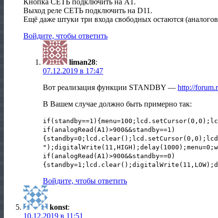
Кнопка СЕТЬ подключить на A1.
Выход реле СЕТЬ подключить на D11.
Ещё даже штуки три входа свободных остаются (аналогов
Войдите, чтобы ответить
liman28
:
07.12.2019 в 17:47
Вот реализация функции STANDBY —
http://forum.
В Вашем случае должно быть примерно так:
if(standby==1){menu=100;lcd.setCursor(0,0);lc
if(analogRead(A1)>900&&standby==1)
{standby=0;lcd.clear();lcd.setCursor(0,0);lcd
");digitalWrite(11,HIGH);delay(1000);menu=0;w
if(analogRead(A1)>900&&standby==0)
{standby=1;lcd.clear();digitalWrite(11,LOW);d
Войдите, чтобы ответить
konst
:
10.12.2019 в 11:51