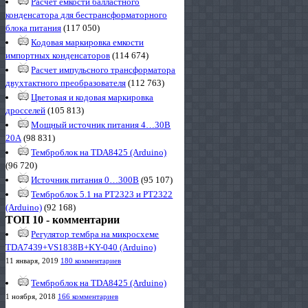
Расчет емкости балластного
конденсатора для бестрансформаторного
блока питания
(117 050)
Кодовая маркировка емкости
импортных конденсаторов
(114 674)
Расчет импульсного трансформатора
двухтактного преобразователя
(112 763)
Цветовая и кодовая маркировка
дросселей
(105 813)
Мощный источник питания 4…30В
20А
(98 831)
Темброблок на TDA8425 (Arduino)
(96 720)
Источник питания 0…300В
(95 107)
Темброблок 5.1 на PT2323 и PT2322
(Arduino)
(92 168)
ТОП 10 - комментарии
Регулятор тембра на микросхеме
TDA7439+VS1838B+KY-040 (Arduino)
11 января, 2019
180 комментариев
Темброблок на TDA8425 (Arduino)
1 ноября, 2018
166 комментариев