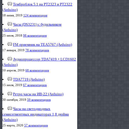
Темброблок 5.1 на PT2323 и PT2322
(Arduino)
18 июня, 2019
124 комментария
Часы (DS3231) с будильником
(Arduino)
25 июля, 2018
98 комментариев
FM приемник на TEA5767 (Arduino)
17 января, 2019
78 комментариев
Аудиопроцессор TDA7419 + LCD1602
(Arduino)
10 апреля, 2019
68 комментариев
TDA7719 (Arduino)
15 июля, 2019
67 комментариев
Ретро часы на ИВ-22 (Arduino)
30 октября, 2019
59 комментариев
Часы на светодиодных
семисегментных индикаторах 1,8 дюйма
(Arduino)
25 марта, 2020
57 комментариев