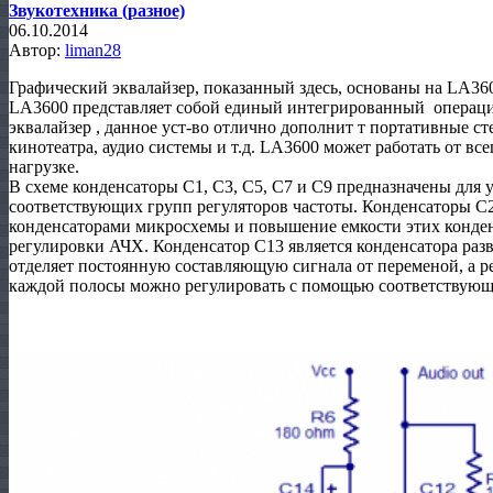
Звукотехника (разное)
06.10.2014
Автор:
liman28
Графический эквалайзер, показанный здесь, основаны на LA3
LA3600 представляет собой единый интегрированный операц
эквалайзер , данное уст-во отлично дополнит т портативные с
кинотеатра, аудио системы и т.д. LA3600 может работать от вс
нагрузке.
В схеме конденсаторы C1, C3, C5, C7 и C9 предназначены для 
соответствующих групп регуляторов частоты.
Конденсаторы C2
конденсаторами микросхемы и повышение емкости этих конде
регулировки АЧХ.
Конденсатор C13 является конденсатора раз
отделяет постоянную составляющую сигнала от переменой, а р
каждой полосы можно регулировать с помощью соответствующ