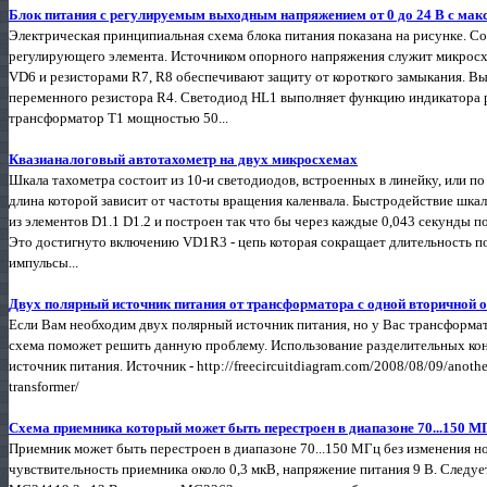
Блок питания с регулируемым выходным напряжением от 0 до 24 В с макс.
Электрическая принципиальная схема блока питания показана на рисунке. 
регулирующего элемента. Источником опорного напряжения служит микросх
VD6 и резисторами R7, R8 обеспечивают защиту от короткого замыкания. 
переменного резистора R4. Светодиод HL1 выполняет функцию индикатора р
трансформатор T1 мощностью 50...
Квазианалоговый автотахометр на двух микросхемах
Шкала тахометра состоит из 10-и светодиодов, встроенных в линейку, или п
длина которой зависит от частоты вращения каленвала. Быстродействие шка
из элементов D1.1 D1.2 и построен так что бы через каждые 0,043 секунды п
Это достигнуто включению VD1R3 - цепь которая сокращает длительность по
импульсы...
Двух полярный источник питания от трансформатора с одной вторичной 
Если Вам необходим двух полярный источник питания, но у Вас трансформа
схема поможет решить данную проблему. Использование разделительных ко
источник питания. Источник - http://freecircuitdiagram.com/2008/08/09/anothe
transformer/
Схема приемника который может быть перестроен в диапазоне 70...150 М
Приемник может быть перестроен в диапазоне 70...150 МГц без изменения н
чувствительность приемника около 0,3 мкВ, напряжение питания 9 В. Следует