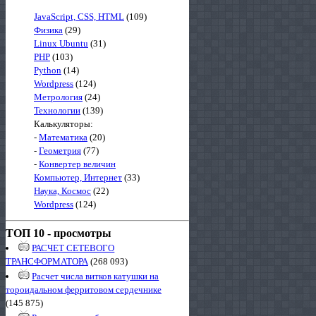
JavaScript, CSS, HTML
(109)
Физика
(29)
Linux Ubuntu
(31)
PHP
(103)
Python
(14)
Wordpress
(124)
Метрология
(24)
Технологии
(139)
Калькуляторы:
-
Математика
(20)
-
Геометрия
(77)
-
Конвертер величин
Компьютер, Интернет
(33)
Наука, Космос
(22)
Wordpress
(124)
ТОП 10 - просмотры
РАСЧЕТ СЕТЕВОГО
ТРАНСФОРМАТОРА
(268 093)
Расчет числа витков катушки на
тороидальном ферритовом сердечнике
(145 875)