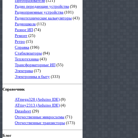
Преобразователи
(121)
Радио передающие устройства
(59)
Радиоприемные устройства
(101)
Радиотехнические калькуляторы
(43)
Радиошкола
(112)
Разное ИП
(74)
Ремонт
(25)
Ретро
(15)
Справка
(196)
Стабилизаторы
(94)
Теплотехника
(43)
Трансформаторные ИП
(55)
Электрика
(17)
Электроника в быту
(333)
Справочник
ATmega328 (Arduino IDE)
(9)
ATtiny2313 (Arduino IDE)
(4)
Datasheet
(29)
Отечественные микросхемы
(71)
Отечественные транзисторы
(173)
Блог