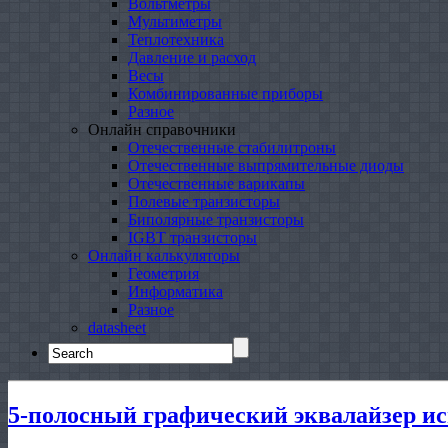
Вольтметры
Мультиметры
Теплотехника
Давление и расход
Весы
Комбинированные приборы
Разное
Онлайн справочники
Отечественные стабилитроны
Отечественные выпрямительные диоды
Отечественные варикапы
Полевые транзисторы
Биполярные транзисторы
IGBT транзисторы
Онлайн калькуляторы
Геометрия
Информатика
Разное
datasheet
Search
for:
5-полосный графический эквалайзер и