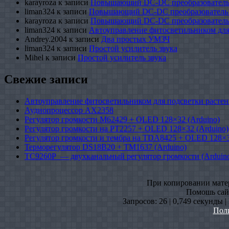
karayroza
к записи
Повышающий DC-DC преобразователь
liman324
к записи
Повышающий DC-DC преобразователь
karayroza
к записи
Повышающий DC-DC преобразователь
liman324
к записи
Автоуправление фитосветильником для
Andrey.2004
к записи
Два простых УМЗЧ
liman324
к записи
Простой усилитель звука
Mihel
к записи
Простой усилитель звука
Свежие записи
Автоуправление фитосветильником для подсветки растен
Аудиопроцессор AX2358
Регулятор громкости M62429 + OLED 128×32 (Arduino)
Регулятор громкости на PT2257 + OLED 128×32 (Arduino)
Регулятор громкости и тембра на TDA8425 + OLED 128×3
Терморегулятор DS18B20 + TM1637 (Arduino)
TC9260P — двухканальный регулятор громкости (Arduin
При копировании матери
Помошь сайт
Запросов: 26 | 0,749 секунды 
Пол