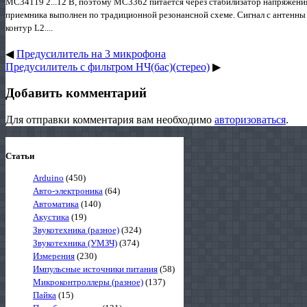
МС34119 2...12 В, поэтому МС3362 питается через стабилизатор напряжени
приемника выполнен по традиционной резонансной схеме. Сигнал с антенны 
контур L2....
◀
Предусилитель на 3 микрофона
Предусилитель с фильтром НЧ(бас)(стерео)
▶
Добавить комментарий
Для отправки комментария вам необходимо
авторизоваться
.
Статьи
Arduino
(450)
Авто-электроника
(64)
Автоматика
(140)
Акустика
(19)
Звукотехника (разное)
(324)
Звукотехника (УМЗЧ)
(374)
Измерения
(230)
Импульсные источники питания
(58)
Микроконтроллеры (разное)
(137)
Пайка
(15)