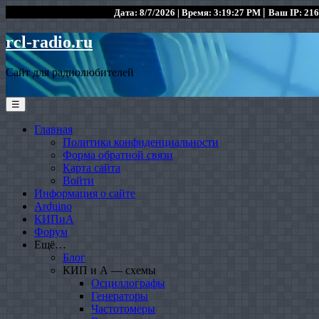
|
Дата: 8/7/2026 | Время: 3:19:27 PM
Ваш IP: 216
rcl-radio.ru
Сайт для радиолюбителей
☰
Главная
Политика конфиденциальности
Форма обратной связи
Карта сайта
Войти
Информация о сайте
Arduino
КИПиА
Форум
Ещё…
Блог
КИП и А — схемы
Осциллографы
Генераторы
Частотомеры