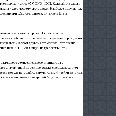
и входных контакта: +5V, GND и DIN. Каждый отдельный
сигнала к следующему светодиоду. Наиболее популярные
ен внутри RGB светодиода, питание 5 В, а в
автомобиля в зимнее время. Продогреватель
ельность работы и паузы можно регулировать раздельно.
льзоваться и любом другом автомобиле. Устройство
ение питания – 12В Общий потребляемый ток –...
ми разрядного семисегментного индикатора с
дет аналогичный проект, но только с использованием
еется модуль который содержит сразу 4 ячейки матрицы
К качестве управления матрицей будет использован