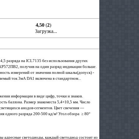
4,50
(
2
)
Загрузка...
 4,5 разряда на ICL7135 без использования других
 КР572ПВ2, получив на один разряд индикации больше.
ость измерений от значения полной шкалы(допуск) -
емый ток 3мА DA1 включена в стандартном...
ния информации в виде цифр, точки и знаков.
ть баллона. Размер знакоместа 5,4×10,5 мм. Число
 светящихся анодов-сегментов. Цвет свечения —
ия одного разряда 200-500 кд/м² Угол обзора ≥ 80°
ны адресные светодиоды, каждый светодиод состоит из