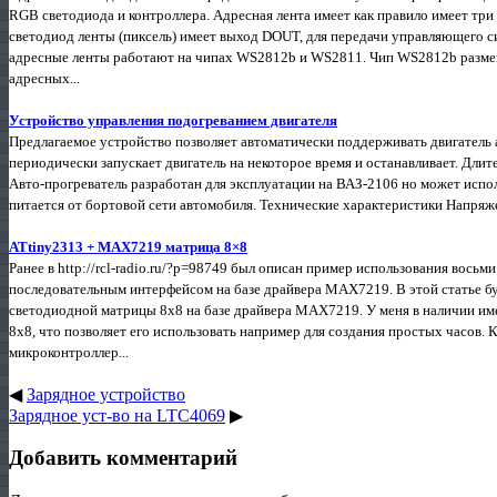
RGB светодиода и контроллера. Адресная лента имеет как правило имеет тр
светодиод ленты (пиксель) имеет выход DOUT, для передачи управляющего 
адресные ленты работают на чипах WS2812b и WS2811. Чип WS2812b размещ
адресных...
Устройство управления подогреванием двигателя
Предлагаемое устройство позволяет автоматически поддерживать двигатель 
периодически запускает двигатель на некоторое время и останавливает. Длит
Авто-прогреватель разработан для эксплуатации на ВАЗ-2106 но может испо
питается от бортовой сети автомобиля. Технические характеристики Напряж
ATtiny2313 + MAX7219 матрица 8×8
Ранее в http://rcl-radio.ru/?p=98749 был описан пример использования вось
последовательным интерфейсом на базе драйвера MAX7219. В этой статье бу
светодиодной матрицы 8х8 на базе драйвера MAX7219. У меня в наличии им
8х8, что позволяет его использовать например для создания простых часов. 
микроконтроллер...
◀
Зарядное устройство
Зарядное уст-во на LTC4069
▶
Добавить комментарий