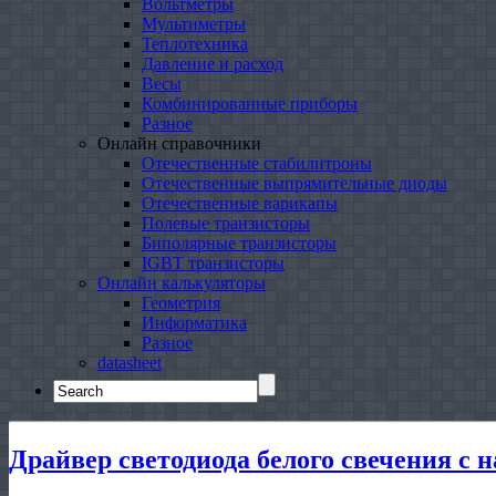
Вольтметры
Мультиметры
Теплотехника
Давление и расход
Весы
Комбинированные приборы
Разное
Онлайн справочники
Отечественные стабилитроны
Отечественные выпрямительные диоды
Отечественные варикапы
Полевые транзисторы
Биполярные транзисторы
IGBT транзисторы
Онлайн калькуляторы
Геометрия
Информатика
Разное
datasheet
Search
for:
Драйвер светодиода белого свечения с 