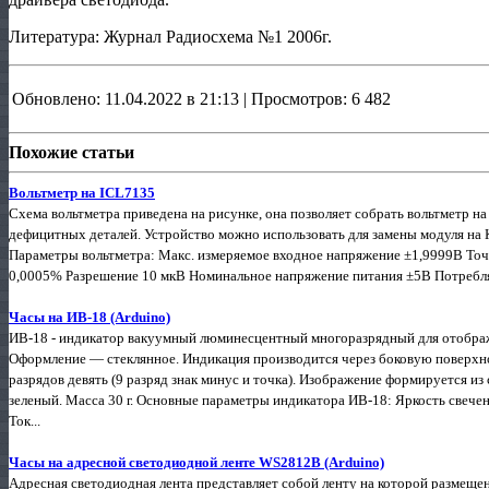
Литература: Журнал Радиосхема №1 2006г.
Обновлено: 11.04.2022 в 21:13 | Просмотров: 6 482
Похожие статьи
Вольтметр на ICL7135
Схема вольтметра приведена на рисунке, она позволяет собрать вольтметр на
дефицитных деталей. Устройство можно использовать для замены модуля на
Параметры вольтметра: Макс. измеряемое входное напряжение ±1,9999В Точн
0,0005% Разрешение 10 мкВ Номинальное напряжение питания ±5В Потребля
Часы на ИВ-18 (Arduino)
ИВ-18 - индикатор вакуумный люминесцентный многоразрядный для отображе
Оформление — стеклянное. Индикация производится через боковую поверхнос
разрядов девять (9 разряд знак минус и точка). Изображение формируется из
зеленый. Масса 30 г. Основные параметры индикатора ИВ-18: Яркость свечен
Ток...
Часы на адресной светодиодной ленте WS2812B (Arduino)
Адресная светодиодная лента представляет собой ленту на которой размеще