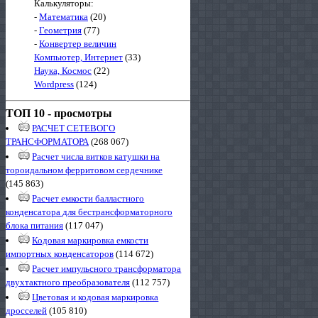
Калькуляторы:
-
Математика
(20)
-
Геометрия
(77)
-
Конвертер величин
Компьютер, Интернет
(33)
Наука, Космос
(22)
Wordpress
(124)
ТОП 10 - просмотры
РАСЧЕТ СЕТЕВОГО
ТРАНСФОРМАТОРА
(268 067)
Расчет числа витков катушки на
тороидальном ферритовом сердечнике
(145 863)
Расчет емкости балластного
конденсатора для бестрансформаторного
блока питания
(117 047)
Кодовая маркировка емкости
импортных конденсаторов
(114 672)
Расчет импульсного трансформатора
двухтактного преобразователя
(112 757)
Цветовая и кодовая маркировка
дросселей
(105 810)