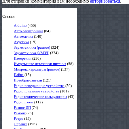
Для отправки комментария вам необходимо
авторизоваться
.
Статьи
Arduino
(450)
Авто-электроника
(64)
Автоматика
(140)
Акустика
(19)
Звукотехника (разное)
(324)
Звукотехника (УМЗЧ)
(374)
Измерения
(230)
Импульсные источники питания
(58)
Микроконтроллеры (разное)
(137)
Пайка
(15)
Преобразователи
(121)
Радио передающие устройства
(59)
Радиоприемные устройства
(101)
Радиотехнические калькуляторы
(43)
Радиошкола
(112)
Разное ИП
(74)
Ремонт
(25)
Ретро
(15)
Справка
(196)