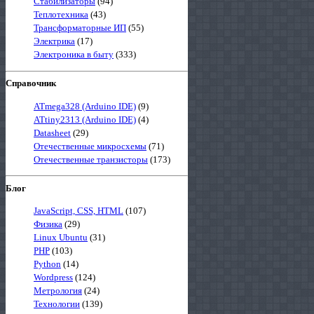
Стабилизаторы
(94)
Теплотехника
(43)
Трансформаторные ИП
(55)
Электрика
(17)
Электроника в быту
(333)
Справочник
ATmega328 (Arduino IDE)
(9)
ATtiny2313 (Arduino IDE)
(4)
Datasheet
(29)
Отечественные микросхемы
(71)
Отечественные транзисторы
(173)
Блог
JavaScript, CSS, HTML
(107)
Физика
(29)
Linux Ubuntu
(31)
PHP
(103)
Python
(14)
Wordpress
(124)
Метрология
(24)
Технологии
(139)