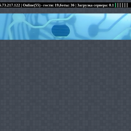
.73.217.122 |
Online(55) - гости: 19,боты: 36
| Загрузка сервера: 0.1
:
:
:
:
:
:
:
:
:
:
:
: