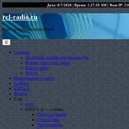
|
Дата: 8/7/2026 | Время: 1:27:19 AM
Ваш IP: 216
rcl-radio.ru
Сайт для радиолюбителей
☰
Главная
Политика конфиденциальности
Форма обратной связи
Карта сайта
Войти
Информация о сайте
Arduino
КИПиА
Форум
Ещё…
Блог
КИП и А — схемы
Осциллографы
Генераторы
Частотомеры