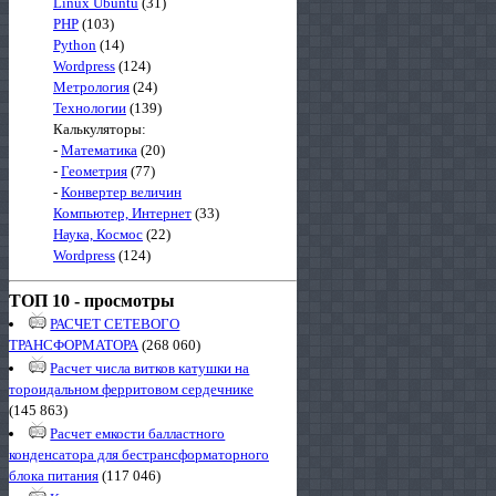
Linux Ubuntu
(31)
PHP
(103)
Python
(14)
Wordpress
(124)
Метрология
(24)
Технологии
(139)
Калькуляторы:
-
Математика
(20)
-
Геометрия
(77)
-
Конвертер величин
Компьютер, Интернет
(33)
Наука, Космос
(22)
Wordpress
(124)
ТОП 10 - просмотры
РАСЧЕТ СЕТЕВОГО
ТРАНСФОРМАТОРА
(268 060)
Расчет числа витков катушки на
тороидальном ферритовом сердечнике
(145 863)
Расчет емкости балластного
конденсатора для бестрансформаторного
блока питания
(117 046)