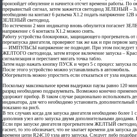
произойдет обнуление и начнется отсчет времени работы. По о
прерывистый сигнал, затем зажжется светодиод ЗЕЛЕНЫЙ – З
необходимо на контакт 6 разъема Х1.2 подать напряжение 12В и
ЗЕЛЕНЫЙ светодиод.
По истечении 2 мин индикатор вновь обнулится погаснет ЗЕЛЕ
напряжение с 6 контакта Х1.2 можно снять.
Работу устройства блокировки, защищающего прогреватель от
перезапуска двигателя, проверяют так же как и при первом зап
— ИМПУЛЬСЫ напряжение не подводят. При этом последует за
ЖЕЛТОГО светодиода, затем второе включение запуска – Красн
сигнализация и перестанет мигать точка табло.
Затем надо нажать кнопку ПУСК и через 5 с процесс запуска п
После этого устройство можно устанавливать в автомобиль.
Обогреватель можно упростить если отказаться от узла индика
Поскольку максимальное время выдержки паузы равно 120 мин,
разряд необходимо подразумевать. Возможно конечно применен
удорожит прибор. В таком случае рационально использовать д
индикатора, для чего необходимо установить дополнительный т
показано на рис6.
В тех случаях когда для запуска двигателя необходимо более 1 
дополнив узел авто запуска двумя дополнительными диодами. Р
Если при запуске двигателя прогревателем ЖЕЛТЫЙ светодиод
гаснет, то это обозначает, что не хватает времени для запуска
времени цепи R24С10 узла авто запуска. Следует либо подобра