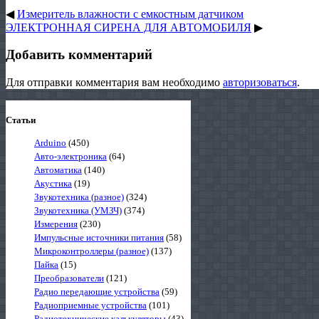
◀
Измеритель влажности с емкостным датчиком
ЭЛЕКТРОННАЯ СИРЕНА ДЛЯ АВТОМОБИЛЯ
▶
Добавить комментарий
Для отправки комментария вам необходимо
авторизоваться
.
Статьи
Arduino
(450)
Авто-электроника
(64)
Автоматика
(140)
Акустика
(19)
Звукотехника (разное)
(324)
Звукотехника (УМЗЧ)
(374)
Измерения
(230)
Импульсные источники питания
(58)
Микроконтроллеры (разное)
(137)
Пайка
(15)
Преобразователи
(121)
Радио передающие устройства
(59)
Радиоприемные устройства
(101)
Радиотехнические калькуляторы
(43)