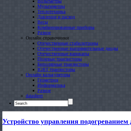
Вольтметры
Мультиметры
Теплотехника
Давление и расход
Весы
Комбинированные приборы
Разное
Онлайн справочники
Отечественные стабилитроны
Отечественные выпрямительные диоды
Отечественные варикапы
Полевые транзисторы
Биполярные транзисторы
IGBT транзисторы
Онлайн калькуляторы
Геометрия
Информатика
Разное
datasheet
Search
for:
Устройство управления подогреванием 