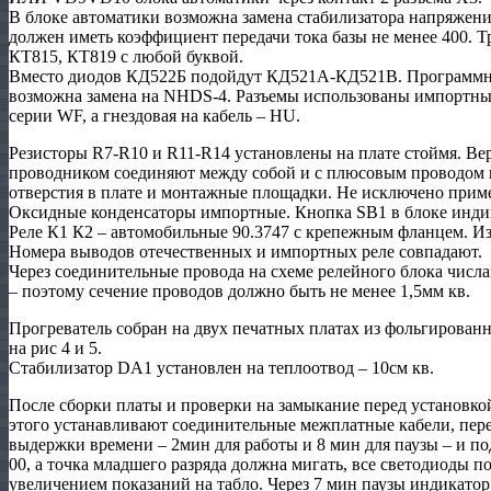
В блоке автоматики возможна замена стабилизатора напряжен
должен иметь коэффициент передачи тока базы не менее 400. 
КТ815, КТ819 с любой буквой.
Вместо диодов КД522Б подойдут КД521А-КД521В. Программн
возможна замена на NHDS-4. Разъемы использованы импортные,
серии WF, а гнездовая на кабель – HU.
Резисторы R7-R10 и R11-R14 установлены на плате стоймя. В
проводником соединяют между собой и с плюсовым проводом п
отверстия в плате и монтажные площадки. Не исключено прим
Оксидные конденсаторы импортные. Кнопка SB1 в блоке инди
Реле К1 К2 – автомобильные 90.3747 с крепежным фланцем. И
Номера выводов отечественных и импортных реле совпадают.
Через соединительные провода на схеме релейного блока числа
– поэтому сечение проводов должно быть не менее 1,5мм кв.
Прогреватель собран на двух печатных платах из фольгированн
на рис 4 и 5.
Стабилизатор DA1 установлен на теплоотвод – 10см кв.
После сборки платы и проверки на замыкание перед установко
этого устанавливают соединительные межплатные кабели, пе
выдержки времени – 2мин для работы и 8 мин для паузы – и по
00, а точка младшего разряда должна мигать, все светодиоды 
увеличением показаний на табло. Через 7 мин паузы индикатор 