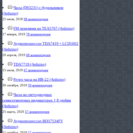
Часы (DS3231) с будильником
(Arduino)
25 июля, 2018
98 комментариев
FM приемник на TEA5767 (Arduino)
17 января, 2019
78 комментариев
Аудиопроцессор TDA7419 + LCD1602
(Arduino)
10 апреля, 2019
68 комментариев
TDA7719 (Arduino)
15 июля, 2019
67 комментариев
Ретро часы на ИВ-22 (Arduino)
30 октября, 2019
59 комментариев
Часы на светодиодных
семисегментных индикаторах 1,8 дюйма
(Arduino)
25 марта, 2020
57 комментариев
Аудиопроцессор BD37534FV
(Arduino)
11 октября, 2019
52 комментария