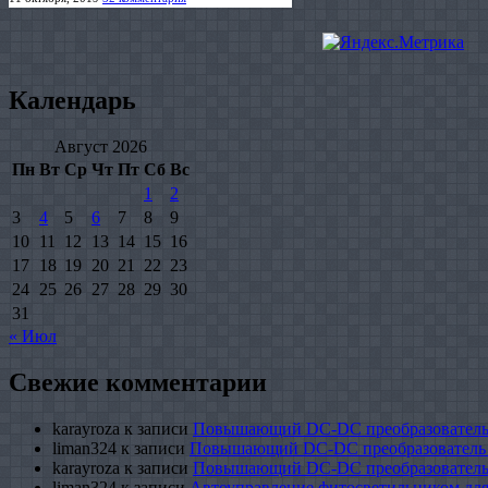
Календарь
Август 2026
Пн
Вт
Ср
Чт
Пт
Сб
Вс
1
2
3
4
5
6
7
8
9
10
11
12
13
14
15
16
17
18
19
20
21
22
23
24
25
26
27
28
29
30
31
« Июл
Свежие комментарии
karayroza
к записи
Повышающий DC-DC преобразователь
liman324
к записи
Повышающий DC-DC преобразователь
karayroza
к записи
Повышающий DC-DC преобразователь
liman324
к записи
Автоуправление фитосветильником для