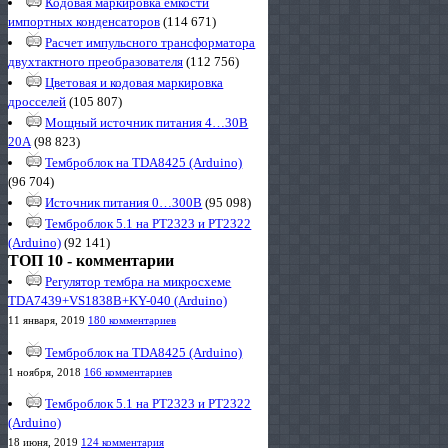
Кодовая маркировка емкости
импортных конденсаторов
(114 671)
Расчет импульсного трансформатора
двухтактного преобразователя
(112 756)
Цветовая и кодовая маркировка
дросселей
(105 807)
Мощный источник питания 4…30В
20А
(98 823)
Темброблок на TDA8425 (Arduino)
(96 704)
Источник питания 0…300В
(95 098)
Темброблок 5.1 на PT2323 и PT2322
(Arduino)
(92 141)
ТОП 10 - комментарии
Регулятор тембра на микросхеме
TDA7439+VS1838B+KY-040 (Arduino)
11 января, 2019
180 комментариев
Темброблок на TDA8425 (Arduino)
1 ноября, 2018
166 комментариев
Темброблок 5.1 на PT2323 и PT2322
(Arduino)
18 июня, 2019
124 комментария