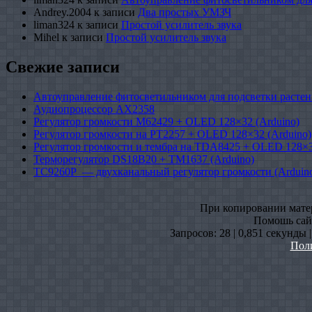
Andrey.2004
к записи
Два простых УМЗЧ
liman324
к записи
Простой усилитель звука
Mihel
к записи
Простой усилитель звука
Свежие записи
Автоуправление фитосветильником для подсветки растен
Аудиопроцессор AX2358
Регулятор громкости M62429 + OLED 128×32 (Arduino)
Регулятор громкости на PT2257 + OLED 128×32 (Arduino)
Регулятор громкости и тембра на TDA8425 + OLED 128×3
Терморегулятор DS18B20 + TM1637 (Arduino)
TC9260P — двухканальный регулятор громкости (Arduin
При копировании матери
Помошь сайт
Запросов: 28 | 0,851 секунды 
Пол