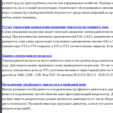
ручной труд на приусадебном участке или в фермерском хозяйстве. Разница 
мощности, но и условий эксплуатации, технического обслуживания и эконом
https://caimans.by/catalog/motobloki-benzinovye/ представлен широкий асс
выбор, важно понимать,...
Уст-во управления направления вращения двигателя постоянного тока
Схема показанная на рисунке может запускать вращение электродвигателя по
назад). При разомкнутых контактах переключателей SA1 и SA2, напряжение н
вращается, тоже самое происходит если нажать одновременно кнопки SA1 и 
транзисторы VT3 и VT4 открыты, а VT1 и VT2 соответственно закрыты. Если 
Защита электродвигателя насоса
Электродвигатели насосов могут выйти из строя если уровень воды значитель
ходу. Для защиты можно применить схему приведенную на рисунке. Уст-во с
насоса, электронное реле на VT1, источник питания и тиристорный ключ на
другой на 10Вт 220В - 12В. Реле РЭС-10 маспорт РС4.524.303 С1 - К50-35 47
Подключение трехфазного двигателя к однофазной цепи
Иногда возникает необходимость в подключении трехфазного двигателя к од
является подключение третей обмотки через фазосдвигающий конденсатор. 
пуском, емкость конденсатора должна меняться в зависимости от числа оборо
двухступенчатое. Пусковой емкостью запускают двигатель, а после его разг
конденсатора (мкФ)...