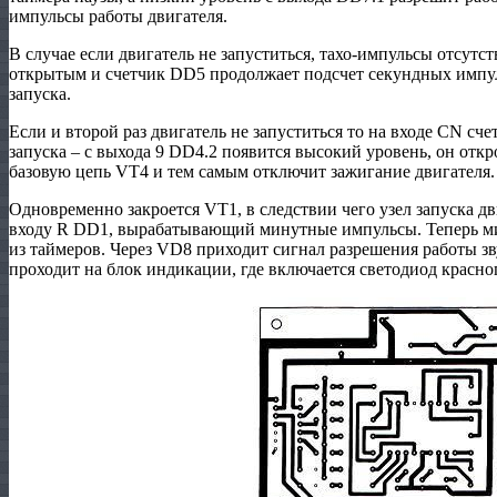
импульсы работы двигателя.
В случае если двигатель не запуститься, тахо-импульсы отсутс
открытым и счетчик DD5 продолжает подсчет секундных импу
запуска.
Если и второй раз двигатель не запуститься то на входе CN сч
запуска – с выхода 9 DD4.2 появится высокий уровень, он отк
базовую цепь VT4 и тем самым отключит зажигание двигателя.
Одновременно закроется VT1, в следствии чего узел запуска дв
входу R DD1, вырабатывающий минутные импульсы. Теперь м
из таймеров. Через VD8 приходит сигнал разрешения работы зв
проходит на блок индикации, где включается светодиод красно