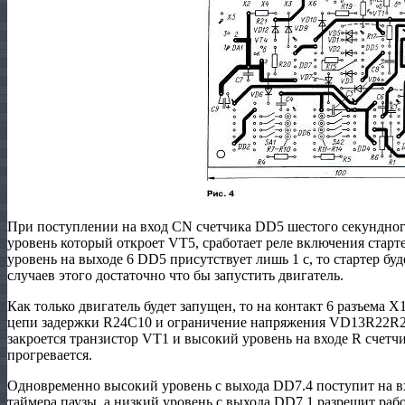
При поступлении на вход CN счетчика DD5 шестого секундного
уровень который откроет VT5, сработает реле включения старт
уровень на выходе 6 DD5 присутствует лишь 1 с, то стартер буд
случаев этого достаточно что бы запустить двигатель.
Как только двигатель будет запущен, то на контакт 6 разъема 
цепи задержки R24C10 и ограничение напряжения VD13R22R23,
закроется транзистор VT1 и высокий уровень на входе R счетч
прогревается.
Одновременно высокий уровень с выхода DD7.4 поступит на в
таймера паузы, а низкий уровень с выхода DD7.1 разрешит раб