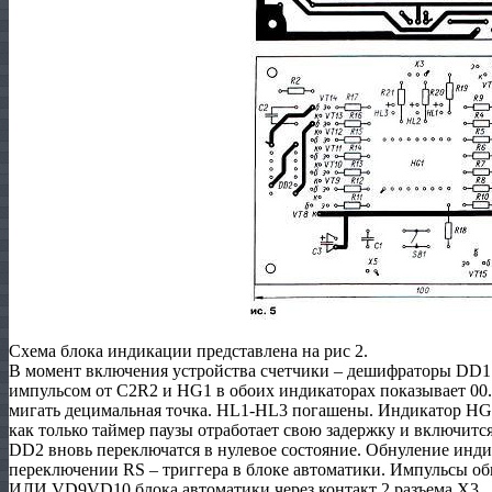
Схема блока индикации представлена на рис 2.
В момент включения устройства счетчики – дешифраторы DD1 
импульсом от С2R2 и HG1 в обоих индикаторах показывает 00.
мигать децимальная точка. HL1-HL3 погашены. Индикатор HG1
как только таймер паузы отработает свою задержку и включ
DD2 вновь переключатся в нулевое состояние. Обнуление инди
переключении RS – триггера в блоке автоматики. Импульсы об
ИЛИ VD9VD10 блока автоматики через контакт 2 разъема Х3.