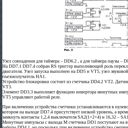
Узел совпадения для таймера – DD6.2 , а для таймера паузы – 
На DD7.1 DD7.4 собран RS триггер выполняющий роль перекл
двигателя. Узел запуска выполнен на DD5 и VT5, узел звуково
пъезоизлучатель НА1.
Устройство блокировки состоит из счетчика DD4.2 VT2. Дат
VT3.
Элемент DD3.3 выполняет функцию инвертора минутных импу
VT5 управляют работой реле.
При включении устройства счетчики устанавливаются в нулевое
котором на выходе DD7.4 присутствует низкий уровень, а врем
замкнуть контакты 1,2,4 выключателя SA2(1+2+4) и 16,32 – SA1
Минутные импульсы с выхода М счетчика DD1 поступают на в
работы DD4.1, но поскольку при включении устройства счетчик