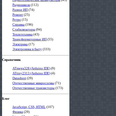
Радиошкола
(112)
Разное ИП
(74)
Ремонт
(25)
Ретро
(15)
Справка
(196)
Стабилизаторы
(94)
Теплотехника
(43)
Трансформаторные ИП
(55)
Электрика
(17)
Электроника в быту
(333)
Справочник
ATmega328 (Arduino IDE)
(9)
ATtiny2313 (Arduino IDE)
(4)
Datasheet
(29)
Отечественные микросхемы
(71)
Отечественные транзисторы
(173)
Блог
JavaScript, CSS, HTML
(107)
Физика
(29)