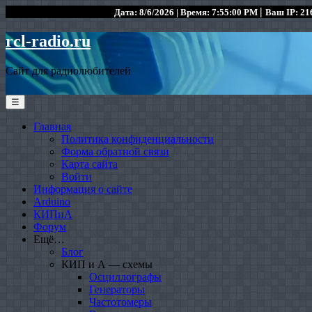
|
Дата: 8/6/2026 | Время: 7:55:00 PM
Ваш IP: 216
rcl-radio.ru
Сайт для радиолюбителей
☰
Главная
Политика конфиденциальности
Форма обратной связи
Карта сайта
Войти
Информация о сайте
Arduino
КИПиА
Форум
Ещё…
Блог
КИП и А — схемы
Осциллографы
Генераторы
Частотомеры