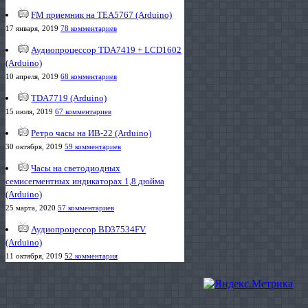
FM приемник на TEA5767 (Arduino)
17 января, 2019
78 комментариев
Аудиопроцессор TDA7419 + LCD1602
(Arduino)
10 апреля, 2019
68 комментариев
TDA7719 (Arduino)
15 июля, 2019
67 комментариев
Ретро часы на ИВ-22 (Arduino)
30 октября, 2019
59 комментариев
Часы на светодиодных
семисегментных индикаторах 1,8 дюйма
(Arduino)
25 марта, 2020
57 комментариев
Аудиопроцессор BD37534FV
(Arduino)
11 октября, 2019
52 комментария