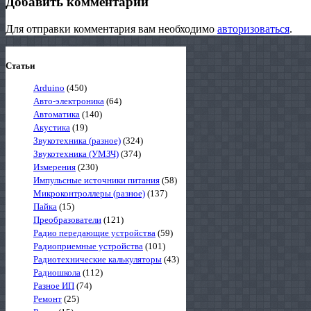
Добавить комментарий
Для отправки комментария вам необходимо
авторизоваться
.
Статьи
Arduino
(450)
Авто-электроника
(64)
Автоматика
(140)
Акустика
(19)
Звукотехника (разное)
(324)
Звукотехника (УМЗЧ)
(374)
Измерения
(230)
Импульсные источники питания
(58)
Микроконтроллеры (разное)
(137)
Пайка
(15)
Преобразователи
(121)
Радио передающие устройства
(59)
Радиоприемные устройства
(101)
Радиотехнические калькуляторы
(43)
Радиошкола
(112)
Разное ИП
(74)
Ремонт
(25)