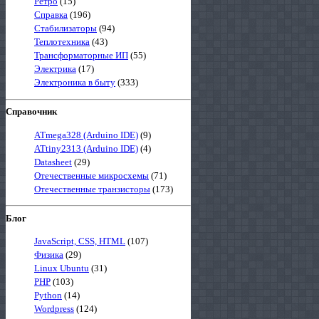
Ретро
(15)
Справка
(196)
Стабилизаторы
(94)
Теплотехника
(43)
Трансформаторные ИП
(55)
Электрика
(17)
Электроника в быту
(333)
Справочник
ATmega328 (Arduino IDE)
(9)
ATtiny2313 (Arduino IDE)
(4)
Datasheet
(29)
Отечественные микросхемы
(71)
Отечественные транзисторы
(173)
Блог
JavaScript, CSS, HTML
(107)
Физика
(29)
Linux Ubuntu
(31)
PHP
(103)
Python
(14)
Wordpress
(124)