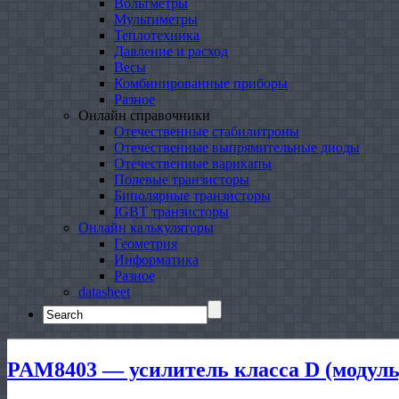
Вольтметры
Мультиметры
Теплотехника
Давление и расход
Весы
Комбинированные приборы
Разное
Онлайн справочники
Отечественные стабилитроны
Отечественные выпрямительные диоды
Отечественные варикапы
Полевые транзисторы
Биполярные транзисторы
IGBT транзисторы
Онлайн калькуляторы
Геометрия
Информатика
Разное
datasheet
Search
for:
PAM8403 — усилитель класса D (модуль