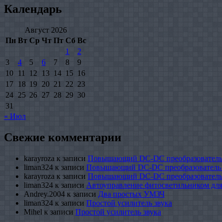
Календарь
Август 2026
Пн
Вт
Ср
Чт
Пт
Сб
Вс
1
2
3
4
5
6
7
8
9
10
11
12
13
14
15
16
17
18
19
20
21
22
23
24
25
26
27
28
29
30
31
« Июл
Свежие комментарии
karayroza
к записи
Повышающий DC-DC преобразователь
liman324
к записи
Повышающий DC-DC преобразователь
karayroza
к записи
Повышающий DC-DC преобразователь
liman324
к записи
Автоуправление фитосветильником для
Andrey.2004
к записи
Два простых УМЗЧ
liman324
к записи
Простой усилитель звука
Mihel
к записи
Простой усилитель звука