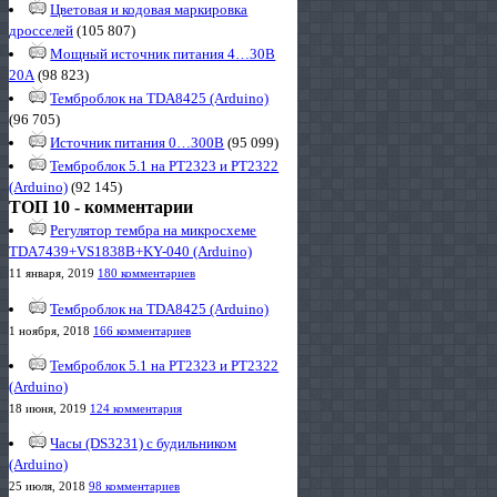
Цветовая и кодовая маркировка
дросселей
(105 807)
Мощный источник питания 4…30В
20А
(98 823)
Темброблок на TDA8425 (Arduino)
(96 705)
Источник питания 0…300В
(95 099)
Темброблок 5.1 на PT2323 и PT2322
(Arduino)
(92 145)
ТОП 10 - комментарии
Регулятор тембра на микросхеме
TDA7439+VS1838B+KY-040 (Arduino)
11 января, 2019
180 комментариев
Темброблок на TDA8425 (Arduino)
1 ноября, 2018
166 комментариев
Темброблок 5.1 на PT2323 и PT2322
(Arduino)
18 июня, 2019
124 комментария
Часы (DS3231) с будильником
(Arduino)
25 июля, 2018
98 комментариев