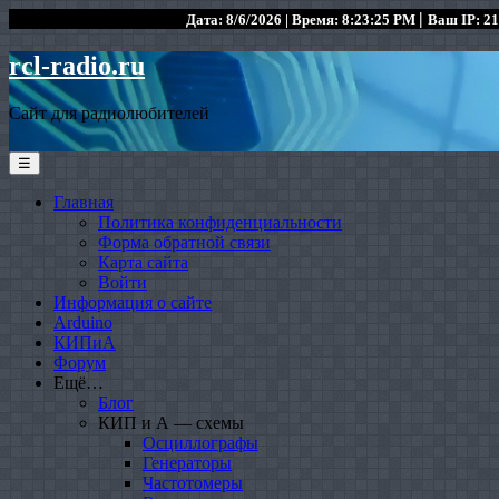
|
Дата: 8/6/2026 | Время: 8:23:25 PM
Ваш IP: 21
rcl-radio.ru
Сайт для радиолюбителей
☰
Главная
Политика конфиденциальности
Форма обратной связи
Карта сайта
Войти
Информация о сайте
Arduino
КИПиА
Форум
Ещё…
Блог
КИП и А — схемы
Осциллографы
Генераторы
Частотомеры