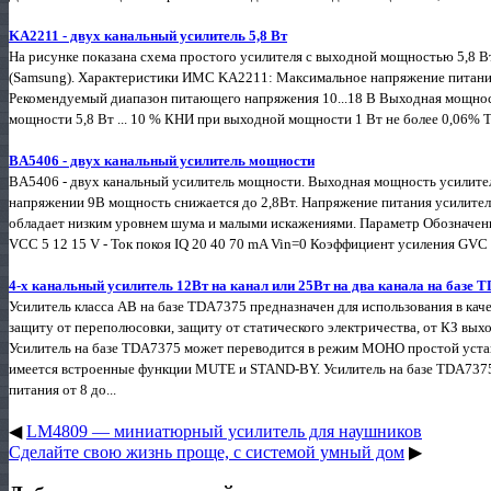
KA2211 - двух канальный усилитель 5,8 Вт
На рисунке показана схема простого усилителя с выходной мощностью 5,8 В
(Samsung). Характеристики ИМС KA2211: Максимальное напряжение питания
Рекомендуемый диапазон питающего напряжения 10...18 В Выходная мощнос
мощности 5,8 Вт ... 10 % КНИ при выходной мощности 1 Вт не более 0,06% Т
BA5406 - двух канальный усилитель мощности
BA5406 - двух канальный усилитель мощности. Выходная мощность усилител
напряжении 9В мощность снижается до 2,8Вт. Напряжение питания усилител
обладает низким уровнем шума и малыми искажениями. Параметр Обозначени
VCC 5 12 15 V - Ток покоя IQ 20 40 70 mA Vin=0 Коэффициент усиления GVC 4
4-х канальный усилитель 12Вт на канал или 25Вт на два канала на базе 
Усилитель класса АВ на базе TDA7375 предназначен для использования в ка
защиту от переполюсовки, защиту от статического электричества, от КЗ выхо
Усилитель на базе TDA7375 может переводится в режим МОНО простой уста
имеется встроенные функции MUTE и STAND-BY. Усилитель на базе TDA737
питания от 8 до...
◀
LM4809 — миниатюрный усилитель для наушников
Сделайте свою жизнь проще, с системой умный дом
▶