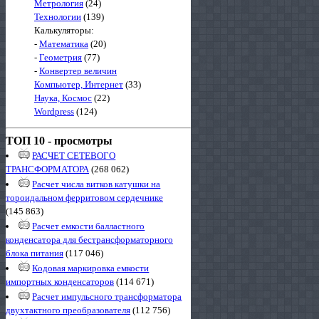
Метрология
(24)
Технологии
(139)
Калькуляторы:
-
Математика
(20)
-
Геометрия
(77)
-
Конвертер величин
Компьютер, Интернет
(33)
Наука, Космос
(22)
Wordpress
(124)
ТОП 10 - просмотры
РАСЧЕТ СЕТЕВОГО
ТРАНСФОРМАТОРА
(268 062)
Расчет числа витков катушки на
тороидальном ферритовом сердечнике
(145 863)
Расчет емкости балластного
конденсатора для бестрансформаторного
блока питания
(117 046)
Кодовая маркировка емкости
импортных конденсаторов
(114 671)
Расчет импульсного трансформатора
двухтактного преобразователя
(112 756)