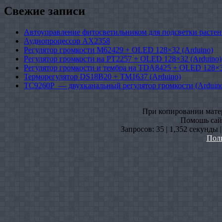
Свежие записи
Автоуправление фитосветильником для подсветки растен
Аудиопроцессор AX2358
Регулятор громкости M62429 + OLED 128×32 (Arduino)
Регулятор громкости на PT2257 + OLED 128×32 (Arduino)
Регулятор громкости и тембра на TDA8425 + OLED 128×3
Терморегулятор DS18B20 + TM1637 (Arduino)
TC9260P — двухканальный регулятор громкости (Arduin
При копировании матери
Помошь сайт
Запросов: 35 | 1,352 секунды 
Пол