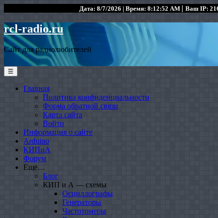
|
Дата: 8/7/2026 | Время: 8:12:52 AM
Ваш IP: 216
rcl-radio.ru
Сайт для радиолюбителей
☰
Главная
Политика конфиденциальности
Форма обратной связи
Карта сайта
Войти
Информация о сайте
Arduino
КИПиА
Форум
Ещё…
Блог
КИП и А — схемы
Осциллографы
Генераторы
Частотомеры