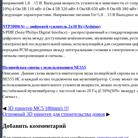
напряжений 1,8…15 В. Выходная мощность усилителя в зависимости от сопрот
10%) 4 Ом 3В 110 мВт 4 Ом 4.5В 320 мВт 4 Ом 6В 650 мВт 8 Ом 6В 380 мВ
следующие характеристики: Напряжение питания Uп=1,8…15 В Выходное н
NTP3000(А) — цифровой усилитель 2х30 Вт (Arduino)
S/PDIF (Sony/Philips Digital Interface) – распространенный и стандартизир
цифрового звука между доступными компонентами, звуковыми картами, реси
электрической последовательной шины, использующийся для соединения ци
передачи PCM-аудиоданных между интегральными схемами в электронном ус
сигналы синхронизации и сигналы...
Полицейская сирена с использованием NE555
Описание. Данная схема является имитатором звука полицейской сирены на 
NE555 ИС и каждый из них подключена как мультивибратор. Схему может пита
использованием дополнительного усилителя мощности, можно получить дово
нестабильной мультивибратор с частотой около 20 Гц @ 50%(50%- меандр) а
Сигнал с...
◀
3D принтер MC5 180mm/s !!!
Огромный 3D принтер для строительства домов
▶
Добавить комментарий
Для отправки комментария вам необходимо
авторизоваться
.