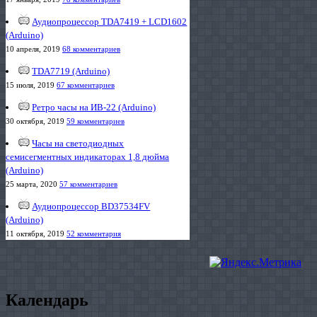
Аудиопроцессор TDA7419 + LCD1602
(Arduino)
10 апреля, 2019
68 комментариев
TDA7719 (Arduino)
15 июля, 2019
67 комментариев
Ретро часы на ИВ-22 (Arduino)
30 октября, 2019
59 комментариев
Часы на светодиодных
семисегментных индикаторах 1,8 дюйма
(Arduino)
25 марта, 2020
57 комментариев
Аудиопроцессор BD37534FV
(Arduino)
11 октября, 2019
52 комментария
Календарь