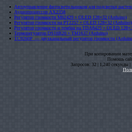
Автоуправление фитосветильником для подсветки растен
Аудиопроцессор AX2358
Регулятор громкости M62429 + OLED 128×32 (Arduino)
Регулятор громкости на PT2257 + OLED 128×32 (Arduino)
Регулятор громкости и тембра на TDA8425 + OLED 128×3
Терморегулятор DS18B20 + TM1637 (Arduino)
TC9260P — двухканальный регулятор громкости (Arduin
При копировании матери
Помошь сайт
Запросов: 32 | 1,240 секунды 
Пол