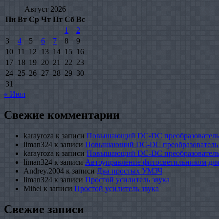
Август 2026
Пн
Вт
Ср
Чт
Пт
Сб
Вс
1
2
3
4
5
6
7
8
9
10
11
12
13
14
15
16
17
18
19
20
21
22
23
24
25
26
27
28
29
30
31
« Июл
Свежие комментарии
karayroza
к записи
Повышающий DC-DC преобразователь
liman324
к записи
Повышающий DC-DC преобразователь
karayroza
к записи
Повышающий DC-DC преобразователь
liman324
к записи
Автоуправление фитосветильником для
Andrey.2004
к записи
Два простых УМЗЧ
liman324
к записи
Простой усилитель звука
Mihel
к записи
Простой усилитель звука
Свежие записи