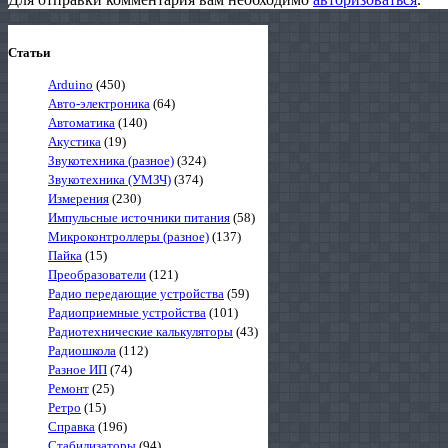
Статьи
Arduino
(450)
Авто-электроника
(64)
Автоматика
(140)
Акустика
(19)
Звукотехника (разное)
(324)
Звукотехника (УМЗЧ)
(374)
Измерения
(230)
Импульсные источники питания
(58)
Микроконтроллеры (разное)
(137)
Пайка
(15)
Преобразователи
(121)
Радио передающие устройства
(59)
Радиоприемные устройства
(101)
Радиотехнические калькуляторы
(43)
Радиошкола
(112)
Разное ИП
(74)
Ремонт
(25)
Ретро
(15)
Справка
(196)
Стабилизаторы
(94)