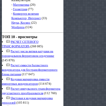
Калькуляторы:
-
Математика
(20)
-
Геометрия
(77)
-
Конвертер величин
Компьютер, Интернет
(33)
Наука, Космос
(22)
Wordpress
(124)
ТОП 10 - просмотры
РАСЧЕТ СЕТЕВОГО
ТРАНСФОРМАТОРА
(268 085)
Расчет числа витков катушки на
тороидальном ферритовом сердечнике
(145 870)
Расчет емкости балластного
конденсатора для бестрансформаторного
блока питания
(117 047)
Кодовая маркировка емкости
импортных конденсаторов
(114 674)
Расчет импульсного трансформатора
двухтактного преобразователя
(112 760)
Цветовая и кодовая маркировка
дросселей
(105 811)