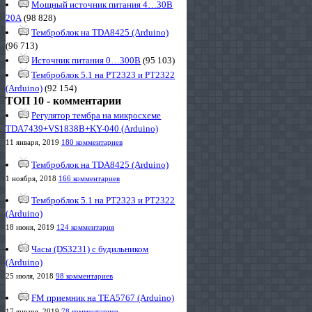
Мощный источник питания 4…30В
20А
(98 828)
Темброблок на TDA8425 (Arduino)
(96 713)
Источник питания 0…300В
(95 103)
Темброблок 5.1 на PT2323 и PT2322
(Arduino)
(92 154)
ТОП 10 - комментарии
Регулятор тембра на микросхеме
TDA7439+VS1838B+KY-040 (Arduino)
11 января, 2019
180 комментариев
Темброблок на TDA8425 (Arduino)
1 ноября, 2018
166 комментариев
Темброблок 5.1 на PT2323 и PT2322
(Arduino)
18 июня, 2019
124 комментария
Часы (DS3231) с будильником
(Arduino)
25 июля, 2018
98 комментариев
FM приемник на TEA5767 (Arduino)
17 января, 2019
78 комментариев