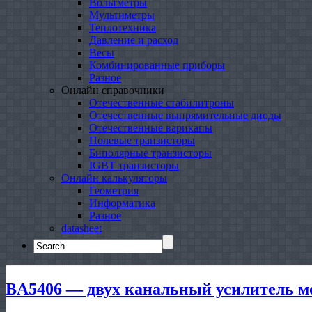
Вольтметры
Мультиметры
Теплотехника
Давление и расход
Весы
Комбинированные приборы
Разное
Онлайн справочники
Отечественные стабилитроны
Отечественные выпрямительные диоды
Отечественные варикапы
Полевые транзисторы
Биполярные транзисторы
IGBT транзисторы
Онлайн калькуляторы
Геометрия
Информатика
Разное
datasheet
Search
for:
BA5406 — двух канальный усилитель 