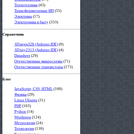
Теплотехника
(43)
Трансформаторные ИП
(55)
Электрика
(17)
Электроника в быту
(333)
Справочник
ATmega328 (Arduino IDE)
(9)
ATtiny2313 (Arduino IDE)
(4)
Datasheet
(29)
Отечественные микросхемы
(71)
Отечественные транзисторы
(173)
Блог
JavaScript, CSS, HTML
(108)
Физика
(29)
Linux Ubuntu
(31)
PHP
(103)
Python
(14)
Wordpress
(124)
Метрология
(24)
Технологии
(139)