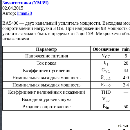
Звукотехника (УМЗЧ)
02.04.2015
Автор:
liman28
BA5406 — двух канальный усилитель мощности. Выходная мощ
сопротивлении нагрузки 3 Ом. При напряжении 9В мощность с
усилителя может быть в пределах от 5 до 15В. Микросхема об
искажениями.
Параметр
Обозначение
min
V
Напряжение питания
5
CC
I
Ток покоя
20
Q
G
Коэффициент усиления
43
VC
P
Номинальная выходная мощность
4.0
out1
P
Номинальная выходная мощность
3.4
out2
Коэффициент нелинейных искажений
THD
—
V
Выходной уровень шума
—
no
R
Входное сопротивление
50
in