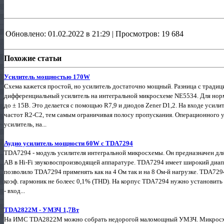
Обновлено: 01.02.2022 в 21:29 | Просмотров: 19 684
Похожие статьи
Усилитель мощностью 170W
Схема кажется простой, но усилитель достаточно мощный. Разница с традиц
дифференциальный усилитель на интегральной микросхеме NE5534. Для нор
до ± 15В. Это делается с помощью R7,9 и диодов Zener D1,2. На входе усили
частот R2-C2, тем самым ограничивая полосу пропускания. Операционного 
усилитель, на...
Аудио усилитель мощности 60W с TDA7294
TDA7294 - модуль усилителя интегральной микросхемы. Он предназначен для 
АВ в Hi-Fi звуковоспроизводящей аппаратуре. TDA7294 имеет широкий диапа
позволило TDA7294 применять как на 4 Ом так и на 8 Ом-й нагрузке. TDA729
коэф. гармоник не болеес 0,1% (THD). На корпус TDA7294 нужно установить
- вход...
TDA2822M - УМЗЧ 1,7Вт
На ИМС TDA2822M можно собрать недорогой маломощный УМЗЧ. Микросх