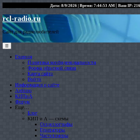
|
Дата: 8/9/2026 | Время: 7:44:53 AM
Ваш IP: 216
rcl-radio.ru
Сайт для радиолюбителей
☰
Главная
Политика конфиденциальности
Форма обратной связи
Карта сайта
Войти
Информация о сайте
Arduino
КИПиА
Форум
Ещё…
Блог
КИП и А — схемы
Осциллографы
Генераторы
Частотомеры