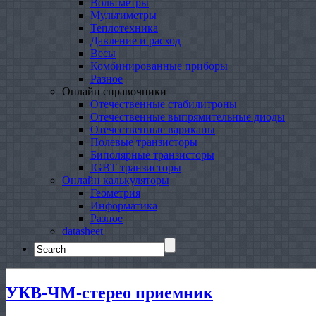
Вольтметры
Мультиметры
Теплотехника
Давление и расход
Весы
Комбинированные приборы
Разное
Онлайн справочники
Отечественные стабилитроны
Отечественные выпрямительные диоды
Отечественные варикапы
Полевые транзисторы
Биполярные транзисторы
IGBT транзисторы
Онлайн калькуляторы
Геометрия
Информатика
Разное
datasheet
Search
for:
УКВ-ЧМ-стерео приемник