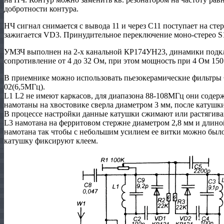
добротности контура.
НЧ сигнал снимается с вывода 11 и через С11 поступает на сте
зажигается VD3. Принудительное переключение моно-стерео S
УМЗЧ выполнен на 2-х канальной КР174УН23, динамики подк
сопротивление от 4 до 32 Ом, при этом мощность при 4 Ом 150
В приемнике можно использовать пьезокерамические фильтры
02(6,5МГц).
L1 L2 не имеют каркасов, для диапазона 88-108МГц они содерж
намотаны на хвостовике сверла диаметром 3 мм, после катушки
В процессе настройки данные катушки сжимают или растягива
L3 намотана на ферритовом стержне диаметром 2,8 мм и длиной
намотана так чтобы с небольшим усилием ее витки можно было 
катушку фиксируют клеем.