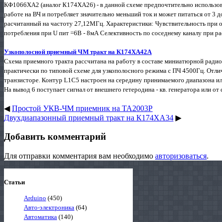
КФ1066ХА2 (аналог К174ХА26) - в данной схеме предпочтительно использов
работе на ВЧ и потребляет значительно меньший ток и может питаться от 3 д
расчитанный на частоту 27,12МГц. Характеристики: Чувствительность при 
потребления при U пит =6В - 8мА Селективность по соседнему каналу при расс
Узкополосной приемный ЧМ тракт на К174ХА42А
Схема приемного тракта рассчитана на работу в составе миниатюрной ради
практически по типовой схеме для узкополосного режима с ПЧ 4500Гц. Отлич
транзисторе. Контур L1C5 настроен на середину принимаемого диапазона или
На вывод 6 поступает сигнал от внешнего гетеродина - кв. генератора или от 
◀
Простой УКВ-ЧМ приемник на ТА2003Р
Двухдиапазонный приемный тракт на К174ХА34
▶
Добавить комментарий
Для отправки комментария вам необходимо
авторизоваться
.
Статьи
Arduino
(450)
Авто-электроника
(64)
Автоматика
(140)