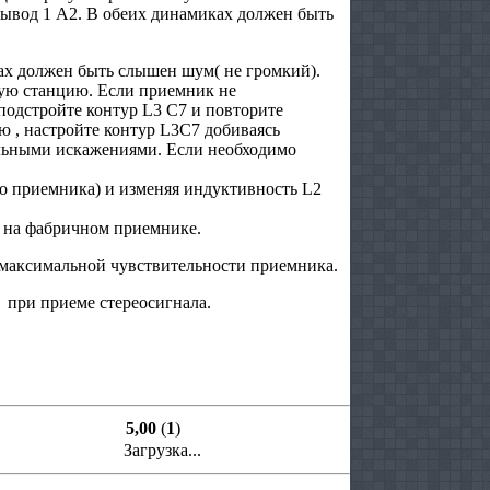
ывод 1 А2. В обеих динамиках должен быть
ах должен быть слышен шум( не громкий).
ую станцию. Если приемник не
подстройте контур L3 С7 и повторите
ю , настройте контур L3C7 добиваясь
альными искажениями. Если необходимо
го приемника) и изменяя индуктивность L2
и на фабричном приемнике.
 максимальной чувствительности приемника.
 при приеме стереосигнала.
5,00
(
1
)
Загрузка...