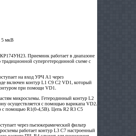
 5 мкВ
КР174УН23. Приемник работает в диапазоне
 традиционной супергетеродинной схеме с
оступает на вход УРЧ А1 через
оде включен контур L1 C9 C2 VD1, который
контуром при помощи VD1.
частям микросхемы. Гетеродинный контур L2
ону осуществляется с помощью варикапа VD2.
 с помощью R1(0-4,5В). Цепь R2 R3 C5
оступает через пьезокерамический фильтр
кросхемы работает контур L3 C7 настроенный
вную частоте ПЧ. R4 служит для понижения