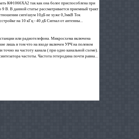
ать КФ1066ХА2 так как она более приспособлена при
о 9 В. В данной статье рассматривается приемный тракт
отношении сигн\шум 10дБ не хуже 0,3мкВ Ток
тройке на 10 кГц - 40 дБ Сигнал от антенны...
останции или радиотелефона. Микросхема включена
ие лишь в том что на входе включен УРЧ на полевом
 точно на частоту канала ( при одно канальной схеме).
синтезатора частоты. Частота гетеродина почти равна...