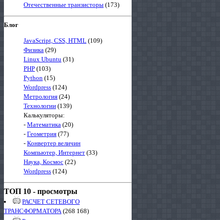
Отечественные транзисторы
(173)
Блог
JavaScript, CSS, HTML
(109)
Физика
(29)
Linux Ubuntu
(31)
PHP
(103)
Python
(15)
Wordpress
(124)
Метрология
(24)
Технологии
(139)
Калькуляторы:
-
Математика
(20)
-
Геометрия
(77)
-
Конвертер величин
Компьютер, Интернет
(33)
Наука, Космос
(22)
Wordpress
(124)
ТОП 10 - просмотры
РАСЧЕТ СЕТЕВОГО
ТРАНСФОРМАТОРА
(268 168)