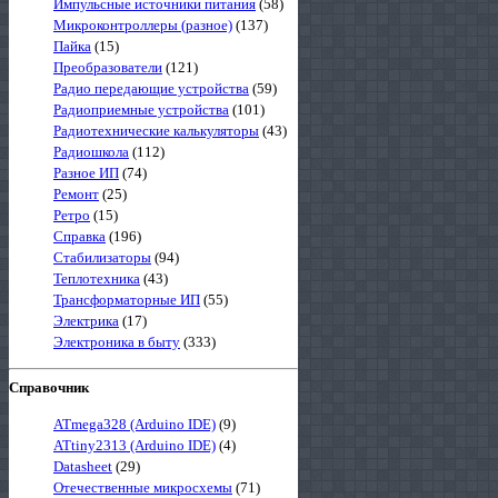
Импульсные источники питания
(58)
Микроконтроллеры (разное)
(137)
Пайка
(15)
Преобразователи
(121)
Радио передающие устройства
(59)
Радиоприемные устройства
(101)
Радиотехнические калькуляторы
(43)
Радиошкола
(112)
Разное ИП
(74)
Ремонт
(25)
Ретро
(15)
Справка
(196)
Стабилизаторы
(94)
Теплотехника
(43)
Трансформаторные ИП
(55)
Электрика
(17)
Электроника в быту
(333)
Справочник
ATmega328 (Arduino IDE)
(9)
ATtiny2313 (Arduino IDE)
(4)
Datasheet
(29)
Отечественные микросхемы
(71)