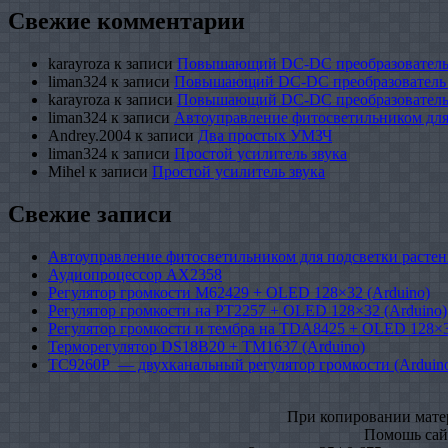
Свежие комментарии
karayroza
к записи
Повышающий DC-DC преобразователь
liman324
к записи
Повышающий DC-DC преобразователь
karayroza
к записи
Повышающий DC-DC преобразователь
liman324
к записи
Автоуправление фитосветильником для
Andrey.2004
к записи
Два простых УМЗЧ
liman324
к записи
Простой усилитель звука
Mihel
к записи
Простой усилитель звука
Свежие записи
Автоуправление фитосветильником для подсветки растен
Аудиопроцессор AX2358
Регулятор громкости M62429 + OLED 128×32 (Arduino)
Регулятор громкости на PT2257 + OLED 128×32 (Arduino)
Регулятор громкости и тембра на TDA8425 + OLED 128×3
Терморегулятор DS18B20 + TM1637 (Arduino)
TC9260P — двухканальный регулятор громкости (Arduin
При копировании матери
Помошь сайт