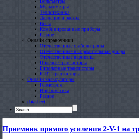
Вольтметры
Мультиметры
Теплотехника
Давление и расход
Весы
Комбинированные приборы
Разное
Онлайн справочники
Отечественные стабилитроны
Отечественные выпрямительные диоды
Отечественные варикапы
Полевые транзисторы
Биполярные транзисторы
IGBT транзисторы
Онлайн калькуляторы
Геометрия
Информатика
Разное
datasheet
Search
for:
Приемник прямого усиления 2-V-1 на тр