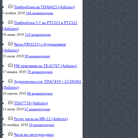
Темброблок на TDA8425 (Arduino)
1 ноября, 2018
166 комментариев
Темброблок 5.1 на PT2323 и PT2322
(Arduino)
18 июня, 2019
124 комментария
Часы (DS3231) с будильником
(Arduino)
25 июля, 2018
98 комментариев
FM приемник на TEA5767 (Arduino)
17 января, 2019
78 комментариев
Аудиопроцессор TDA7419 + LCD1602
(Arduino)
10 апреля, 2019
68 комментариев
TDA7719 (Arduino)
15 июля, 2019
67 комментариев
Ретро часы на ИВ-22 (Arduino)
30 октября, 2019
59 комментариев
Часы на светодиодных