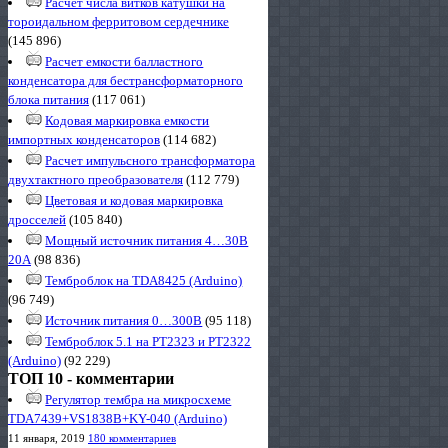
Расчет числа витков катушки на
тороидальном ферритовом сердечнике
(145 896)
Расчет емкости балластного
конденсатора для бестрансформаторного
блока питания
(117 061)
Кодовая маркировка емкости
импортных конденсаторов
(114 682)
Расчет импульсного трансформатора
двухтактного преобразователя
(112 779)
Цветовая и кодовая маркировка
дросселей
(105 840)
Мощный источник питания 4…30В
20А
(98 836)
Темброблок на TDA8425 (Arduino)
(96 749)
Источник питания 0…300В
(95 118)
Темброблок 5.1 на PT2323 и PT2322
(Arduino)
(92 229)
ТОП 10 - комментарии
Регулятор тембра на микросхеме
TDA7439+VS1838B+KY-040 (Arduino)
11 января, 2019
180 комментариев