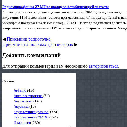
Радиомикрофон на 27 МГц с кварцевой стабилизацией частоты
Характеристики передатчика: диапазон частот 27...28МГц выходная мощност
излучения 11 кГц девиация частоты при максимальной модуляции 2,5кГц нап
микрофона поступает на прямой вход ОУ DA1. На входе подключен делитель
напряжения питания, позволяя ОУ работать с однополярным питанием. Межд
◀
Приемник радиоточка
Приемник на полевых транзисторах
▶
Добавить комментарий
Для отправки комментария вам необходимо
авторизоваться
.
Статьи
Arduino
(450)
Авто-электроника
(64)
Автоматика
(140)
Акустика
(19)
Звукотехника (разное)
(324)
Звукотехника (УМЗЧ)
(374)
Измерения
(230)