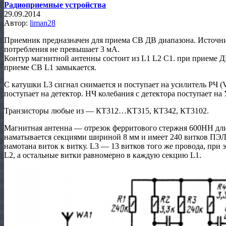
Радиоприемные устройства
29.09.2014
Автор:
liman28
Приемник предназначен для приема СВ ДВ диапазона. Источни
потребления не превышает 3 мА.
Контур магнитной антенны состоит из L1 L2 C1. при приеме Д
приеме СВ L1 замыкается.
С катушки L3 сигнал снимается и поступает на усилитель РЧ (
поступает на детектор. НЧ колебания с детектора поступает на
Транзисторы любые из — КТ312…КТ315, КТ342, КТ3102.
Магнитная антенна — отрезок ферритового стержня 600НН дл
наматывается секциями шириной 8 мм и имеет 240 витков ПЭЛ 
намотана виток к витку. L3 — 13 витков того же провода, при
L2, а остальные витки равномерно в каждую секцию L1.