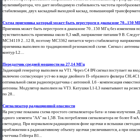
мультивибратора, что дает необходимую стабильность частоты преобразовател
стабилизации, двух каскадный выходной каскад, повышающий трансформатор
Схема приемника который может быть перестроен в диапазоне 70...150 М
Приемник может быть перестроен в диапазоне 70...150 МГц без изменения н
чувствительность приемника около 0,3 мкВ, напряжение питания 9 В. Следует
МС34119 2...12 В, поэтому МС3362 питается через стабилизатор напряжени
приемника выполнен по традиционной резонансной схеме. Сигнал с антенны 
контур L2....
Передатчик средней мощности на 27,14 МГц
Задающий генератор выполнен на VT1. Через С4 ВЧ сигнал поступает на вхо
включено согласующее уст-во в виде двойного П- образного фильтра С8L4C
оптимальной связи радиопередатчика с антенной. L6 - компенсация емкостн
антенны. Модулятор выполнен на VT3. Катушки L1-L3 наматывают на резист
по 28...
Сигнализатор радиационной опасности
На рисунке показана схема простого сигнализатора бата- и гама-излучения. 
одного элемента "АА" на 1,5В. Ток потребления сигнализатора не более 8 мА
светодиод. При нормальном радиационном фоне щелчки и вспышки светодиод
приближении к радиоактивному объекту щелчки увеличиваются, а при опасн
счетчика Гейгера В1...