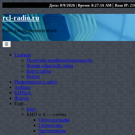
|
Дата: 8/9/2026 | Время: 8:27:16 AM
Ваш IP: 216
rcl-radio.ru
Сайт для радиолюбителей
☰
Главная
Политика конфиденциальности
Форма обратной связи
Карта сайта
Войти
Информация о сайте
Arduino
КИПиА
Форум
Ещё…
Блог
КИП и А — схемы
Осциллографы
Генераторы
Частотомеры