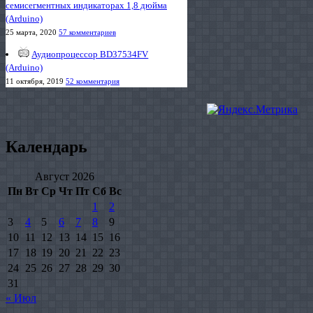
семисегментных индикаторах 1,8 дюйма
(Arduino)
25 марта, 2020
57 комментариев
Аудиопроцессор BD37534FV
(Arduino)
11 октября, 2019
52 комментария
Календарь
Август 2026
Пн
Вт
Ср
Чт
Пт
Сб
Вс
1
2
3
4
5
6
7
8
9
10
11
12
13
14
15
16
17
18
19
20
21
22
23
24
25
26
27
28
29
30
31
« Июл