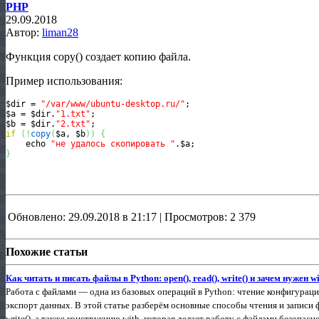
PHP
29.09.2018
Автор:
liman28
Функция copy() создает копию файла.
Пример использования:
$dir = 
"/var/www/ubuntu-desktop.ru/"
;

$a = $dir.
"1.txt"
;

$b = $dir.
"2.txt"
if
(
!
copy
(
$a, $b
)
)
{
    echo 
"не удалось скопировать "
}
Обновлено: 29.09.2018 в 21:17 | Просмотров: 2 379
Похожие статьи
Как читать и писать файлы в Python: open(), read(), write() и зачем нужен w
Работа с файлами — одна из базовых операций в Python: чтение конфигураций
экспорт данных. В этой статье разберём основные способы чтения и записи ф
write(), а также конструкцию with, которая делает работу с файлами безопас