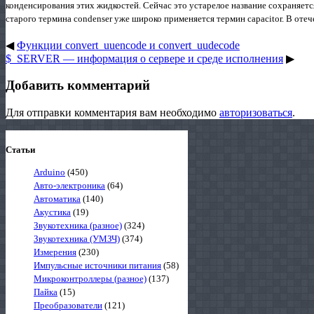
конденсирования этих жидкостей. Сейчас это устарелое название сохраняется 
старого термина condenser уже широко применяется термин capacitor. В оте
◀
Функции convert_uuencode и convert_uudecode
$_SERVER — информация о сервере и среде исполнения
▶
Добавить комментарий
Для отправки комментария вам необходимо
авторизоваться
.
Статьи
Arduino
(450)
Авто-электроника
(64)
Автоматика
(140)
Акустика
(19)
Звукотехника (разное)
(324)
Звукотехника (УМЗЧ)
(374)
Измерения
(230)
Импульсные источники питания
(58)
Микроконтроллеры (разное)
(137)
Пайка
(15)
Преобразователи
(121)