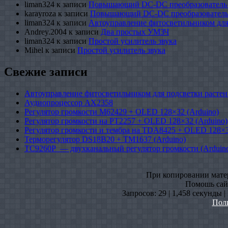
liman324
к записи
Повышающий DC-DC преобразователь
karayroza
к записи
Повышающий DC-DC преобразователь
liman324
к записи
Автоуправление фитосветильником для
Andrey.2004
к записи
Два простых УМЗЧ
liman324
к записи
Простой усилитель звука
Mihel
к записи
Простой усилитель звука
Свежие записи
Автоуправление фитосветильником для подсветки растен
Аудиопроцессор AX2358
Регулятор громкости M62429 + OLED 128×32 (Arduino)
Регулятор громкости на PT2257 + OLED 128×32 (Arduino)
Регулятор громкости и тембра на TDA8425 + OLED 128×3
Терморегулятор DS18B20 + TM1637 (Arduino)
TC9260P — двухканальный регулятор громкости (Arduin
При копировании матери
Помошь сайт
Запросов: 29 | 1,458 секунды 
Пол