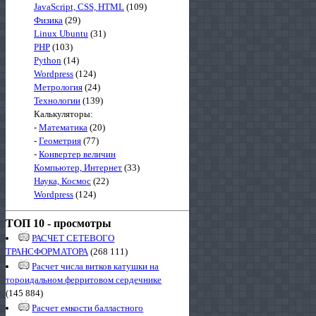
JavaScript, CSS, HTML
(109)
Физика
(29)
Linux Ubuntu
(31)
PHP
(103)
Python
(14)
Wordpress
(124)
Метрология
(24)
Технологии
(139)
Калькуляторы:
-
Математика
(20)
-
Геометрия
(77)
-
Конвертер величин
Компьютер, Интернет
(33)
Наука, Космос
(22)
Wordpress
(124)
ТОП 10 - просмотры
РАСЧЕТ СЕТЕВОГО
ТРАНСФОРМАТОРА
(268 111)
Расчет числа витков катушки на
тороидальном ферритовом сердечнике
(145 884)
Расчет емкости балластного