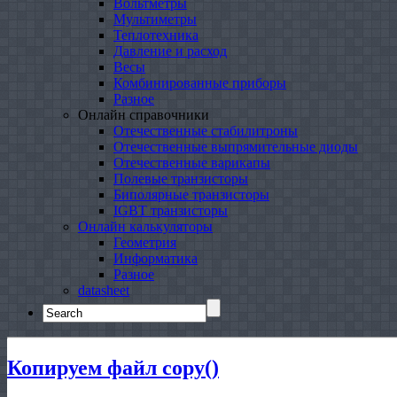
Вольтметры
Мультиметры
Теплотехника
Давление и расход
Весы
Комбинированные приборы
Разное
Онлайн справочники
Отечественные стабилитроны
Отечественные выпрямительные диоды
Отечественные варикапы
Полевые транзисторы
Биполярные транзисторы
IGBT транзисторы
Онлайн калькуляторы
Геометрия
Информатика
Разное
datasheet
Search
for:
Копируем файл copy()