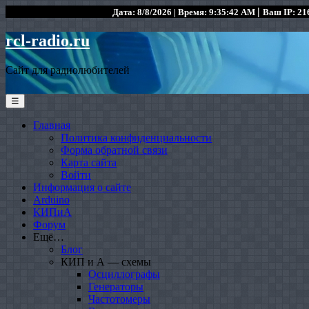
|
Дата: 8/8/2026 | Время: 9:35:42 AM
Ваш IP: 216
rcl-radio.ru
Сайт для радиолюбителей
☰
Главная
Политика конфиденциальности
Форма обратной связи
Карта сайта
Войти
Информация о сайте
Arduino
КИПиА
Форум
Ещё…
Блог
КИП и А — схемы
Осциллографы
Генераторы
Частотомеры