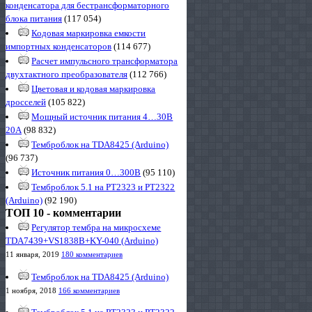
конденсатора для бестрансформаторного
блока питания
(117 054)
Кодовая маркировка емкости
импортных конденсаторов
(114 677)
Расчет импульсного трансформатора
двухтактного преобразователя
(112 766)
Цветовая и кодовая маркировка
дросселей
(105 822)
Мощный источник питания 4…30В
20А
(98 832)
Темброблок на TDA8425 (Arduino)
(96 737)
Источник питания 0…300В
(95 110)
Темброблок 5.1 на PT2323 и PT2322
(Arduino)
(92 190)
ТОП 10 - комментарии
Регулятор тембра на микросхеме
TDA7439+VS1838B+KY-040 (Arduino)
11 января, 2019
180 комментариев
Темброблок на TDA8425 (Arduino)
1 ноября, 2018
166 комментариев