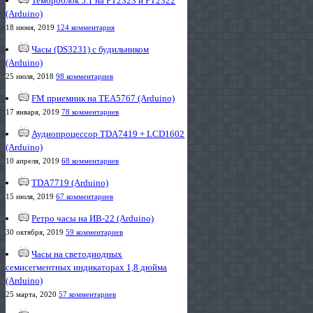
Темброблок 5.1 на PT2323 и PT2322
(Arduino)
18 июня, 2019
124 комментария
Часы (DS3231) с будильником
(Arduino)
25 июля, 2018
98 комментариев
FM приемник на TEA5767 (Arduino)
17 января, 2019
78 комментариев
Аудиопроцессор TDA7419 + LCD1602
(Arduino)
10 апреля, 2019
68 комментариев
TDA7719 (Arduino)
15 июля, 2019
67 комментариев
Ретро часы на ИВ-22 (Arduino)
30 октября, 2019
59 комментариев
Часы на светодиодных
семисегментных индикаторах 1,8 дюйма
(Arduino)
25 марта, 2020
57 комментариев