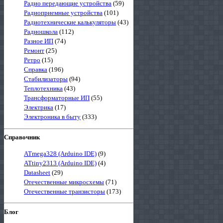
Радио передающие устройства
(59)
Радиоприемные устройства
(101)
Радиотехнические калькуляторы
(43)
Радиошкола
(112)
Разное ИП
(74)
Ремонт
(25)
Ретро
(15)
Справка
(196)
Стабилизаторы
(94)
Теплотехника
(43)
Трансформаторные ИП
(55)
Электрика
(17)
Электроника в быту
(333)
Справочник
ATmega328 (Arduino IDE)
(9)
ATtiny2313 (Arduino IDE)
(4)
Datasheet
(29)
Отечественные микросхемы
(71)
Отечественные транзисторы
(173)
Блог