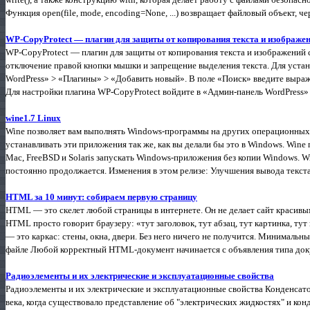
Функция open(file, mode, encoding=None, ...) возвращает файловый объект, че
WP-CopyProtect — плагин для защиты от копирования текста и изображе
WP-CopyProtect — плагин для защиты от копирования текста и изображений 
отключение правой кнопки мышки и запрещение выделения текста. Для устан
WordPress» > «Плагины» > «Добавить новый». В поле «Поиск» введите выраж
Для настройки плагина WP-CopyProtect войдите в «Админ-панель WordPress» 
wine1.7 Linux
Wine позволяет вам выполнять Windows-программы на других операционных
устанавливать эти приложения так же, как вы делали бы это в Windows. Wine
Mac, FreeBSD и Solaris запускать Windows-приложения без копии Windows. W
постоянно продолжается. Изменения в этом релизе: Улучшения вывода текста 
HTML за 10 минут: собираем первую страницу
HTML — это скелет любой страницы в интернете. Он не делает сайт красивым (
HTML просто говорит браузеру: «тут заголовок, тут абзац, тут картинка, ту
— это каркас: стены, окна, двери. Без него ничего не получится. Минималь
файле Любой корректный HTML-документ начинается с объявления типа доку
Радиоэлементы и их электрические и эксплуатационные свойства
Радиоэлементы и их электрические и эксплуатационные свойства Конденсато
века, когда существовало представление об "электрических жидкостях" и кон