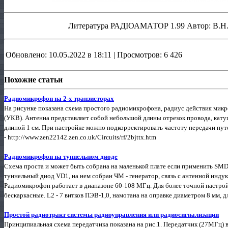
Литература РАДІОАМАТОР 1.99 Автор: В.Н. 
Обновлено: 10.05.2022 в 18:11 | Просмотров: 6 426
Похожие статьи
Радиомикрофон на 2-х транзисторах
На рисунке показана схема простого радиомикрофона, радиус действия микр
(УКВ). Антенна представляет собой небольшой длины отрезок провода, катуш
длиной 1 см. При настройке можно подкорректировать частоту передачи пу
- http://www.zen22142.zen.co.uk/Circuits/rf/2bjttx.htm
Радиомикрофон на туннельном диоде
Схема проста и может быть собрана на маленькой плате если применить SM
туннельный диод VD1, на нем собран ЧМ - генератор, связь с антенной индук
Радиомикрофон работает в диапазоне 60-108 МГц. Для более точной настро
бескаркасные. L2 - 7 витков ПЭВ-1,0, намотана на оправке диаметром 8 мм, дл
Простой радиотракт системы радиоуправления или радиосигнализации
Принципиальная схема передатчика показана на рис.1. Передатчик (27МГц) в