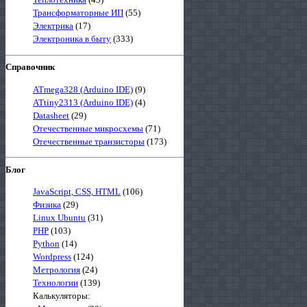
Трансформаторные ИП
(55)
Электрика
(17)
Электроника в быту
(333)
Справочник
ATmega328 (Arduino IDE)
(9)
ATtiny2313 (Arduino IDE)
(4)
Datasheet
(29)
Отечественные микросхемы
(71)
Отечественные транзисторы
(173)
Блог
JavaScript, CSS, HTML
(106)
Физика
(29)
Linux Ubuntu
(31)
PHP
(103)
Python
(14)
Wordpress
(124)
Метрология
(24)
Технологии
(139)
Калькуляторы: