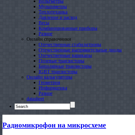
Вольтметры
Мультиметры
Теплотехника
Давление и расход
Весы
Комбинированные приборы
Разное
Онлайн справочники
Отечественные стабилитроны
Отечественные выпрямительные диоды
Отечественные варикапы
Полевые транзисторы
Биполярные транзисторы
IGBT транзисторы
Онлайн калькуляторы
Геометрия
Информатика
Разное
datasheet
Search
for:
Радиомикрофон на микросхеме