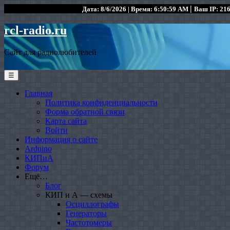
|
Дата: 8/6/2026 | Время: 6:50:59 AM
Ваш IP: 216
rcl-radio.ru
Сайт для радиолюбителей
☰
Главная
Политика конфиденциальности
Форма обратной связи
Карта сайта
Войти
Информация о сайте
Arduino
КИПиА
Форум
Ещё…
Блог
КИП и А — схемы
Осциллографы
Генераторы
Частотомеры