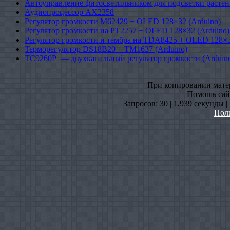
Автоуправление фитосветильником для подсветки растен
Аудиопроцессор AX2358
Регулятор громкости M62429 + OLED 128×32 (Arduino)
Регулятор громкости на PT2257 + OLED 128×32 (Arduino)
Регулятор громкости и тембра на TDA8425 + OLED 128×3
Терморегулятор DS18B20 + TM1637 (Arduino)
TC9260P — двухканальный регулятор громкости (Arduin
При копировании матери
Помошь сайт
Запросов: 30 | 1,939 секунды 
Пол