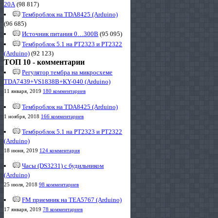
20А
(98 817)
Темброблок на TDA8425 (Arduino)
(96 685)
Источник питания 0…300В
(95 095)
Темброблок 5.1 на PT2323 и PT2322
(Arduino)
(92 123)
ТОП 10 - комментарии
Регулятор тембра на микросхеме
TDA7439+VS1838B+KY-040 (Arduino)
11 января, 2019
180 комментариев
Темброблок на TDA8425 (Arduino)
1 ноября, 2018
166 комментариев
Темброблок 5.1 на PT2323 и PT2322
(Arduino)
18 июня, 2019
124 комментария
Часы (DS3231) с будильником
(Arduino)
25 июля, 2018
98 комментариев
FM приемник на TEA5767 (Arduino)
17 января, 2019
78 комментариев