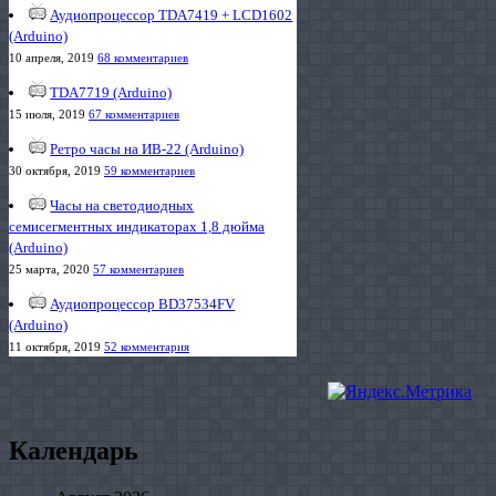
Аудиопроцессор TDA7419 + LCD1602
(Arduino)
10 апреля, 2019
68 комментариев
TDA7719 (Arduino)
15 июля, 2019
67 комментариев
Ретро часы на ИВ-22 (Arduino)
30 октября, 2019
59 комментариев
Часы на светодиодных
семисегментных индикаторах 1,8 дюйма
(Arduino)
25 марта, 2020
57 комментариев
Аудиопроцессор BD37534FV
(Arduino)
11 октября, 2019
52 комментария
Календарь