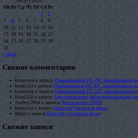
Август 2026
Пн
Вт
Ср
Чт
Пт
Сб
Вс
1
2
3
4
5
6
7
8
9
10
11
12
13
14
15
16
17
18
19
20
21
22
23
24
25
26
27
28
29
30
31
« Июл
Свежие комментарии
karayroza
к записи
Повышающий DC-DC преобразователь
liman324
к записи
Повышающий DC-DC преобразователь
karayroza
к записи
Повышающий DC-DC преобразователь
liman324
к записи
Автоуправление фитосветильником для
Andrey.2004
к записи
Два простых УМЗЧ
liman324
к записи
Простой усилитель звука
Mihel
к записи
Простой усилитель звука
Свежие записи