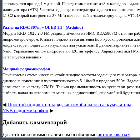
используется провод 1 м длиной. Передатчик состоит из 3-х каскадов - зада
манипулятора (VT3). Частота задающего генератора задается кв. резонаторо
L1 C2 который настроен на 27 МГц включенный в коллекторную цепь VT1. О
Радио на RDA5807m + OLED 1.3" (Arduino)
Модуль RRD_102v 2.0 FM радиоприёмника на ИМС RDA5807M отлично раб
микроконтроллером. К плате подключается антенна (или кусок проволоки длин
конденсаторы подается на наушники или усилитель. В данном варианте питан
Nano. Управление чипом цифровое, по I2C интерфейсу. Характеристики FM-
не требуется внешних...
Мощный радиомикрофон
Описываемая схема имеет кв. стабилизацию частоты задающего генератора
диапазоне приемником чувствительностью 5..10мкВ в пределах 500м. Задающ
резонатор на частоту 27МГц. Так как промышленность выпускает кв. резона
выбрать канал на котором нет местных радиостанций, еще удобней будет взять
◀
Простой индикатор заряда автомобильного аккумулятора
УКВ радиомикрофон
▶
Добавить комментарий
Для отправки комментария вам необходимо
авторизоваться
.