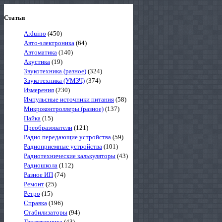
Статьи
Arduino
(450)
Авто-электроника
(64)
Автоматика
(140)
Акустика
(19)
Звукотехника (разное)
(324)
Звукотехника (УМЗЧ)
(374)
Измерения
(230)
Импульсные источники питания
(58)
Микроконтроллеры (разное)
(137)
Пайка
(15)
Преобразователи
(121)
Радио передающие устройства
(59)
Радиоприемные устройства
(101)
Радиотехнические калькуляторы
(43)
Радиошкола
(112)
Разное ИП
(74)
Ремонт
(25)
Ретро
(15)
Справка
(196)
Стабилизаторы
(94)
Теплотехника
(43)