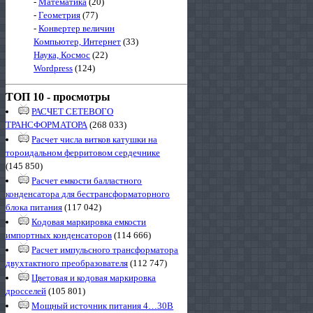
-
Математика
(20)
-
Геометрия
(77)
-
Конвертер величин
Компьютер, Интернет
(33)
Наука, Космос
(22)
Wordpress
(124)
ТОП 10 - просмотры
РАСЧЕТ СЕТЕВОГО
ТРАНСФОРМАТОРА
(268 033)
Расчет числа витков катушки на
тороидальном ферритовом сердечнике
(145 850)
Расчет емкости балластного
конденсатора для бестрансформаторного
блока питания
(117 042)
Кодовая маркировка емкости
импортных конденсаторов
(114 666)
Расчет импульсного трансформатора
двухтактного преобразователя
(112 747)
Цветовая и кодовая маркировка
дросселей
(105 801)
Мощный источник питания 4…30В