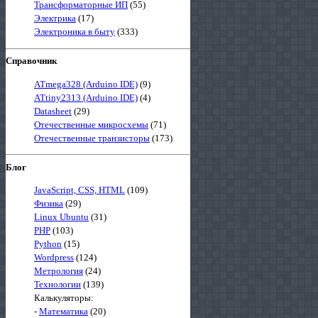
Трансформаторные ИП
(55)
Электрика
(17)
Электроника в быту
(333)
Справочник
ATmega328 (Arduino IDE)
(9)
ATtiny2313 (Arduino IDE)
(4)
Datasheet
(29)
Отечественные микросхемы
(71)
Отечественные транзисторы
(173)
Блог
JavaScript, CSS, HTML
(109)
Физика
(29)
Linux Ubuntu
(31)
PHP
(103)
Python
(15)
Wordpress
(124)
Метрология
(24)
Технологии
(139)
Калькуляторы:
-
Математика
(20)