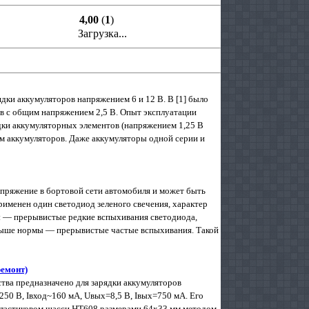
4,00
(
1
)
Загрузка...
дки аккумуляторов напряжением 6 и 12 В. В [1] было
в с общим напряжением 2,5 В. Опыт эксплуатации
дки аккумуляторных элементов (напряжением 1,25 В
м аккумуляторов. Даже аккумуляторы одной серии и
апряжение в бортовой сети автомобиля и может быть
и­менен один светодиод зеленого свечения, характер
мы — прерывистые редкие вспыхивания светодиода,
 выше нормы — преры­вистые частые вспыхивания. Такой
ремонт)
тва предназначено для зарядки аккумуляторов
0 B, Iвход~160 мA, Uвых=8,5 В, Iвых=750 мA. Его
 пластиковом шасси НТ608 размерами 64x33 мм методом