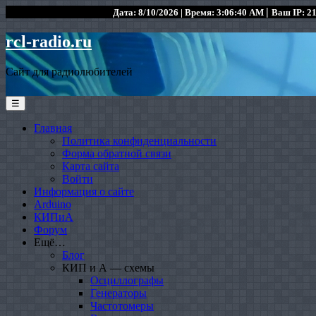
|
Дата: 8/10/2026 | Время: 3:06:40 AM
Ваш IP: 21
rcl-radio.ru
Сайт для радиолюбителей
☰
Главная
Политика конфиденциальности
Форма обратной связи
Карта сайта
Войти
Информация о сайте
Arduino
КИПиА
Форум
Ещё…
Блог
КИП и А — схемы
Осциллографы
Генераторы
Частотомеры