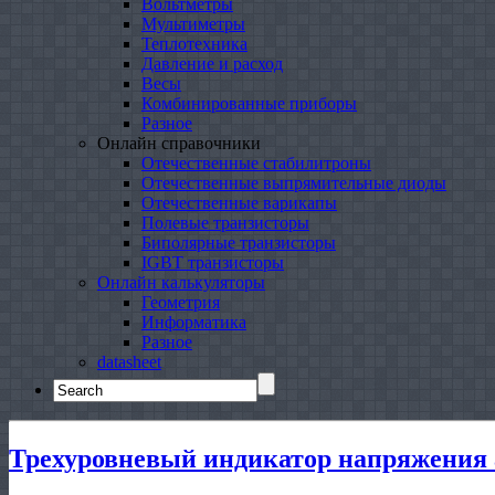
Вольтметры
Мультиметры
Теплотехника
Давление и расход
Весы
Комбинированные приборы
Разное
Онлайн справочники
Отечественные стабилитроны
Отечественные выпрямительные диоды
Отечественные варикапы
Полевые транзисторы
Биполярные транзисторы
IGBT транзисторы
Онлайн калькуляторы
Геометрия
Информатика
Разное
datasheet
Search
for:
Трехуровневый индикатор напряжения 