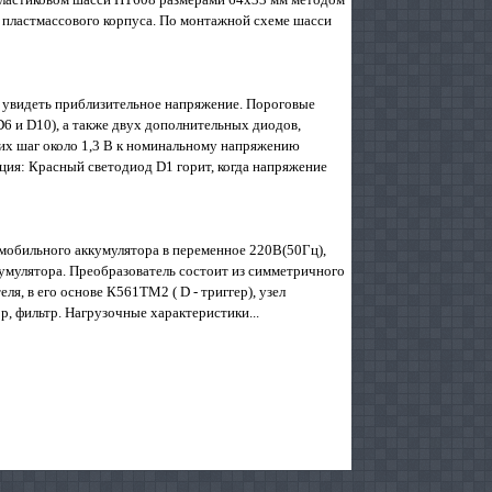
 пластмассового корпуса. По монтажной схеме шасси
е увидеть приблизительное напряжение. Пороговые
6 и D10), а также двух дополнительных диодов,
щих шаг около 1,3 В к номинальному напряжению
ция: Красный светодиод D1 горит, когда напряжение
мобильного аккумулятора в переменное 220В(50Гц),
умулятора. Преобразователь состоит из симметричного
я, в его основе К561ТМ2 ( D - триггер), узел
, фильтр. Нагрузочные характеристики...