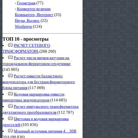
-
Геометрия
(77)
-
Конвертер величин
Компьютер, Интернет
(33)
Наука, Космос
(22)
Wordpress
(124)
ТОП 10 - просмотры
РАСЧЕТ СЕТЕВОГО
ТРАНСФОРМАТОРА
(268 200)
Расчет числа витков катушки на
тороидальном ферритовом сердечнике
(145 905)
Расчет емкости балластного
конденсатора для бестрансформаторного
блока питания
(117 069)
Кодовая маркировка емкости
импортных конденсаторов
(114 685)
Расчет импульсного трансформатора
двухтактного преобразователя
(112 787)
Цветовая и кодовая маркировка
дросселей
(105 856)
Мощный источник питания 4…30В
20А
(98 836)