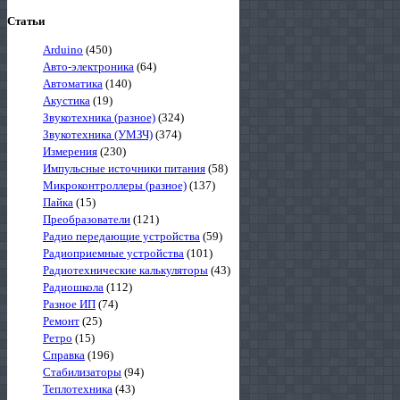
Статьи
Arduino
(450)
Авто-электроника
(64)
Автоматика
(140)
Акустика
(19)
Звукотехника (разное)
(324)
Звукотехника (УМЗЧ)
(374)
Измерения
(230)
Импульсные источники питания
(58)
Микроконтроллеры (разное)
(137)
Пайка
(15)
Преобразователи
(121)
Радио передающие устройства
(59)
Радиоприемные устройства
(101)
Радиотехнические калькуляторы
(43)
Радиошкола
(112)
Разное ИП
(74)
Ремонт
(25)
Ретро
(15)
Справка
(196)
Стабилизаторы
(94)
Теплотехника
(43)