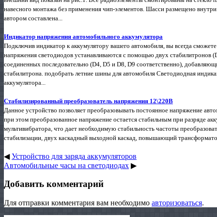
навесного монтажа без применения чип-элементов. Шасси размещено внутри
автором составлена...
Индикатор напряжения автомобильного аккумулятора
Подключив индикатор к аккумулятору вашего автомобиля, вы всегда сможет
напряжения светодиодов устанавливаются с помощью двух стабилитронов (D
соединенных последовательно (D4, D5 и D8, D9 соответственно), добавляю
стабилитрона. подобрать летние шины для автомобиля Светодиодная индика
аккумулятора...
Стабилизированный преобразователь напряжения 12\220В
Данное устройство позволяет преобразовывать постоянное напряжение авто
при этом преобразованное напряжение остается стабильным при разряде акк
мультивибратора, что дает необходимую стабильность частоты преобразовател
стабилизации, двух каскадный выходной каскад, повышающий трансформатор
◀
Устройство для заряда аккумуляторов
Автомобильные часы на светодиодах
▶
Добавить комментарий
Для отправки комментария вам необходимо
авторизоваться
.