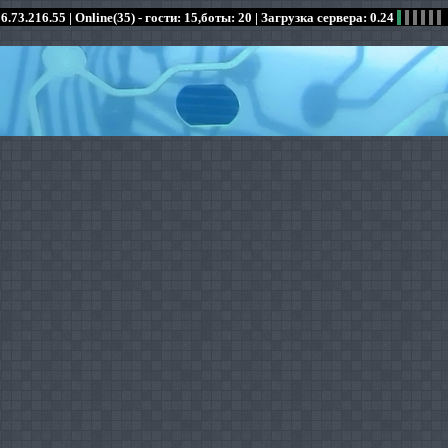
6.73.216.55 |
Online(35) - гости: 15,боты: 20
| Загрузка сервера: 0.24
:
:
:
:
:
:
:
:
:
:
:
: