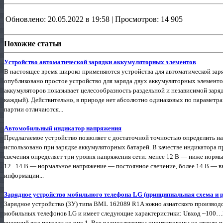
Обновлено: 20.05.2022 в 19:58 | Просмотров: 14 905
Похожие статьи
Устройство автоматической зарядки аккумуляторных элементов
В настоящее время широко применяются устройства для автоматической заря
опубликовано простое устройство для заряда двух аккумуляторных элементо
аккумуляторов показывает целесообразность раздельной и независимой заря
каждый). Действительно, в природе нет абсолютно одинаковых по параметра
партии отличаются...
Автомобильный индикатор напряжения
Предлагаемое устройство позволяет с достаточной точностью определить н
использовано при зарядке аккумуляторных батарей. В качестве индикатора пр
све­чения определяет три уровня напряжения сети: менее 12 В — ниже нор
12...14 В — нормальное напряжение — по­стоянное свечение, более 14 В —
информации...
Зарядное устройство мобильного телефона LG (принципиальная схема и 
Зарядное устройство (ЗУ) типа BML 162089 R1A южно азиатского производс
мобильных телефонов LG и имеет следующие характеристики: Uвход ~100…25
внешний вид показан на рис.1. Все радиоэлементы смонтированы на стекло