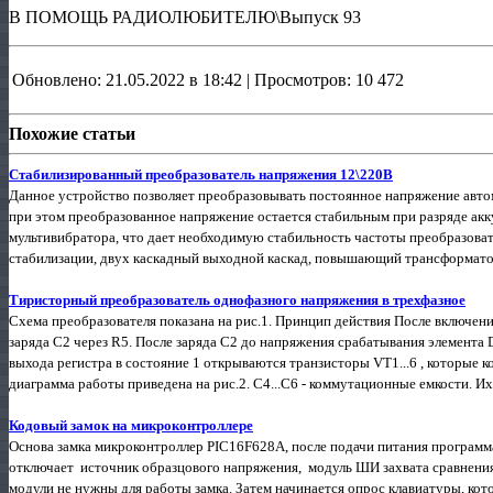
В ПОМОЩЬ РАДИОЛЮБИТЕЛЮ\Выпуск 93
Обновлено: 21.05.2022 в 18:42 | Просмотров: 10 472
Похожие статьи
Стабилизированный преобразователь напряжения 12\220В
Данное устройство позволяет преобразовывать постоянное напряжение авто
при этом преобразованное напряжение остается стабильным при разряде акк
мультивибратора, что дает необходимую стабильность частоты преобразовател
стабилизации, двух каскадный выходной каскад, повышающий трансформатор
Тиристорный преобразователь однофазного напряжения в трехфазное
Схема преобразователя показана на рис.1. Принцип действия После включения
заряда С2 через R5. После заряда С2 до напряжения срабатывания элемента 
выхода регистра в состояние 1 открываются транзисторы VT1...6 , которы
диаграмма работы приведена на рис.2. С4...С6 - коммутационные емкости. И
Кодовый замок на микроконтроллере
Основа замка микроконтроллер PIC16F628А, после подачи питания программа
отключает источник образцового напряжения, модуль ШИ захвата сравнени
модули не нужны для работы замка. Затем начинается опрос клавиатуры, кото