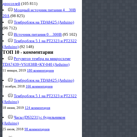
дросселей
(105 811)
Мощный источник питания 4…30В
20А
(98 825)
Темброблок на TDA8425 (Arduino)
(96 712)
Источник питания 0…300В
(95 102)
Темброблок 5.1 на PT2323 и PT2322
(Arduino)
(92 148)
ТОП 10 - комментарии
Регулятор тембра на микросхеме
TDA7439+VS1838B+KY-040 (Arduino)
11 января, 2019
180 комментариев
Темброблок на TDA8425 (Arduino)
1 ноября, 2018
166 комментариев
Темброблок 5.1 на PT2323 и PT2322
(Arduino)
18 июня, 2019
124 комментария
Часы (DS3231) с будильником
(Arduino)
25 июля, 2018
98 комментариев