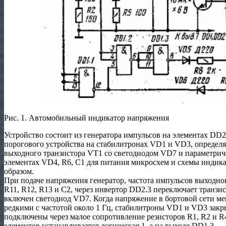
Рис. 1. Автомобильный индикатор напряжения
Устройство состоит из генератора импульсов на элемен­тах DD
порогового устройства на стабилитронах VD1 и VD3, опреде
выходного транзи­стора VT1 со светодиодом VD7 и параметриче
элементах VD4, R6, С1 для питания микросхем и схемы индик
образом.
При подаче напряжения генератор, частота импуль­сов выходно
R11, R12, R13 и С2, через инвертор DD2.3 переклю­чает транзи
включен светодиод VD7. Когда напряжение в бортовой сети ме
редкими с частотой около 1 Гц, стабилитроны VD1 и VD3 за­к
подключены через малое сопротивление резисторов R1, R2 и R
элементов уста­навливается логическая 1, а на выходе DD1.3 — л