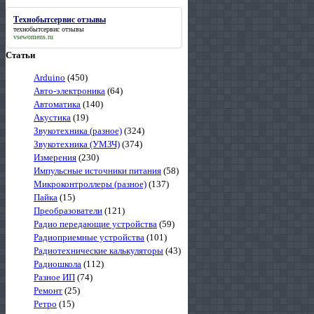
Технобытсервис отзывы
технобытсервис отзывы
vsewomens.ru
Статьи
Arduino
(450)
Авто-электроника
(64)
Автоматика
(140)
Акустика
(19)
Звукотехника (разное)
(324)
Звукотехника (УМЗЧ)
(374)
Измерения
(230)
Импульсные источники питания
(58)
Микроконтроллеры (разное)
(137)
Пайка
(15)
Преобразователи
(121)
Радио передающие устройства
(59)
Радиоприемные устройства
(101)
Радиотехнические калькуляторы
(43)
Радиошкола
(112)
Разное ИП
(74)
Ремонт
(25)
Ретро
(15)