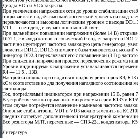
Диоды VD5 и VD6 закрыты.
При увеличении напряжения сети до уровня стаби­лизации ста
открывается и подаёт высокий логический уровень на вход эл
переклю­чаются и высоким логическим уровнем с выхода DD1.3
VT1 — светодиод излучает постоянный свет.
При дальнейшем повышении напряжения (более 14 В) открывае
DD1.1, с выхода которого логический 0 подает запрет на DD1.2
частично шунтирует частотно-задающую цепь ге­нератора, уве
элементы DD1.2, DD1.3 снимают с базы транзистора вы­сокий у
ин­вертор DD2.3 переключают его с повышенной (3 Гц) частото
При снижении напряжения процесс переключения режима инди
Уровни индицируемых напряжений устанавливаются переменн
R4 — 11.5…13В.
Настройка индикатора сводится к подбору резисто­ров R9, R13 в
кОм соответственно для получения наглядного соот­ношения м
светодиода.
Ток, потребляемый индикатором при напряжении 15 В, равен 
В устройстве можно применить микросхемы серии К133 и К155
этом случае потребуется изменение номиналов частотно-задаю
Опорные стабилитроны VD1 и VD3 можно заменить на КС210Б
следних потребует дополнительной температурной компенсац
Все резисторы МЛТ, переменные — СПЗ-22а, конден­саторы К5
Литература