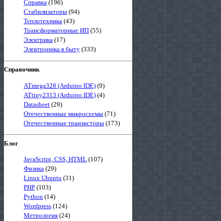
Справка
(196)
Стабилизаторы
(94)
Теплотехника
(43)
Трансформаторные ИП
(55)
Электрика
(17)
Электроника в быту
(333)
Справочник
ATmega328 (Arduino IDE)
(9)
ATtiny2313 (Arduino IDE)
(4)
Datasheet
(29)
Отечественные микросхемы
(71)
Отечественные транзисторы
(173)
Блог
JavaScript, CSS, HTML
(107)
Физика
(29)
Linux Ubuntu
(31)
PHP
(103)
Python
(14)
Wordpress
(124)
Метрология
(24)