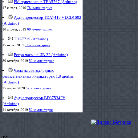
FM приемник на TEA5767 (Arduino)
17 января, 2019
78 комментариев
Аудиопроцессор TDA7419 + LCD1602
(Arduino)
10 апреля, 2019
68 комментариев
TDA7719 (Arduino)
15 июля, 2019
67 комментариев
Ретро часы на ИВ-22 (Arduino)
30 октября, 2019
59 комментариев
Часы на светодиодных
семисегментных индикаторах 1,8 дюйма
(Arduino)
25 марта, 2020
57 комментариев
Аудиопроцессор BD37534FV
(Arduino)
11 октября, 2019
52 комментария