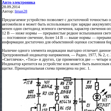
Авто-электроника
28.09.2014
Автор:
liman28
Предлагаемое устройство позволяет с достаточной точностью 
автомобиля и может быть использовано при зарядке аккумулято
менен один светодиод зеленого свечения, характер све­чения о
12 В — ниже нормы — прерывистые редкие вспыхивания свет
— по­стоянное свечение, более 14 В — выше нормы — преры­в
информации доста­точно для объективной оценки состояния бор
Наличие одного элемента индикации выгодно отли­чает данное 
Трехуровневый индикатор напряжения, — Радио, 1977, № 2, с.
«Светлячок», «Тиса» и других, где применяется две — четыр
Индикатор крепится на устройстве или может быть выносным 
щитке. Принципиальная схема приведена на рис. 1.