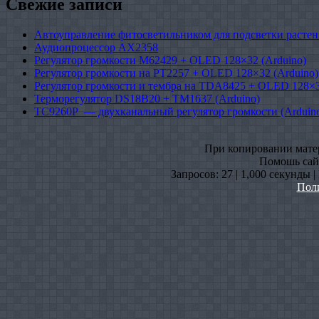
Свежие записи
Автоуправление фитосветильником для подсветки растен
Аудиопроцессор AX2358
Регулятор громкости M62429 + OLED 128×32 (Arduino)
Регулятор громкости на PT2257 + OLED 128×32 (Arduino)
Регулятор громкости и тембра на TDA8425 + OLED 128×3
Терморегулятор DS18B20 + TM1637 (Arduino)
TC9260P — двухканальный регулятор громкости (Arduin
При копировании матери
Помошь сайт
Запросов: 27 | 1,000 секунды 
Пол