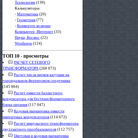
Технологии
(139)
Калькуляторы:
-
Математика
(20)
-
Геометрия
(77)
-
Конвертер величин
Компьютер, Интернет
(33)
Наука, Космос
(22)
Wordpress
(124)
ТОП 10 - просмотры
РАСЧЕТ СЕТЕВОГО
ТРАНСФОРМАТОРА
(268 073)
Расчет числа витков катушки на
тороидальном ферритовом сердечнике
(145 864)
Расчет емкости балластного
конденсатора для бестрансформаторного
блока питания
(117 047)
Кодовая маркировка емкости
импортных конденсаторов
(114 672)
Расчет импульсного трансформатора
двухтактного преобразователя
(112 757)
Цветовая и кодовая маркировка