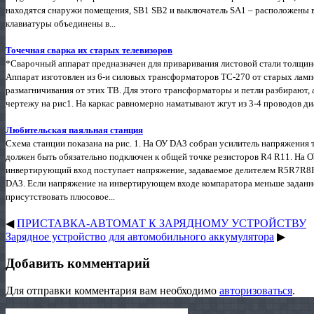
находятся снаружи помещения, SB1 SB2 и выключатель SA1 – расположены 
клавиатуры объединены в...
Точечная сварка их старых телевизоров
*Сварочный аппарат предназначен для приваривания листовой стали толщиной
Аппарат изготовлен из 6-и силовых трансформаторов ТС-270 от старых ламп
размагничивания от этих ТВ. Для этого трансформаторы и петли разбирают, а
чертежу на рис1. На каркас равномерно наматывают жгут из 3-4 проводов ди
Любительская паяльная станция
Схема станции показана на рис. 1. На ОУ DA3 собран усилитель напряжен
должен быть обязательно подключен к общей точке резисторов R4 R11. На О
инвертирующий вход поступает напряжение, задаваемое делителем R5R7R8R
DA3. Если напряжение на инвертирующем входе компаратора меньше заданно
присутствовать плюсовое...
◀
ПРИСТАВКА-АВТОМАТ К ЗАРЯДНОМУ УСТРОЙСТВУ
Зарядное устройство для автомобильного аккумулятора
▶
Добавить комментарий
Для отправки комментария вам необходимо
авторизоваться
.