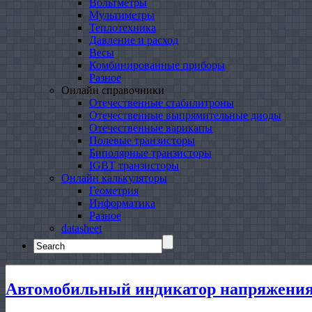
Вольтметры
Мультиметры
Теплотехника
Давление и расход
Весы
Комбинированные приборы
Разное
Онлайн справочники
Отечественные стабилитроны
Отечественные выпрямительные диоды
Отечественные варикапы
Полевые транзисторы
Биполярные транзисторы
IGBT транзисторы
Онлайн калькуляторы
Геометрия
Информатика
Разное
datasheet
Search
for:
Автомобильный индикатор напряжени