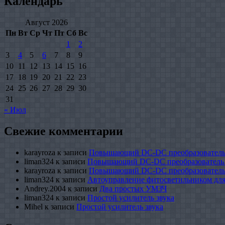
Календарь
Август 2026
Пн
Вт
Ср
Чт
Пт
Сб
Вс
1
2
3
4
5
6
7
8
9
10
11
12
13
14
15
16
17
18
19
20
21
22
23
24
25
26
27
28
29
30
31
« Июл
Свежие комментарии
karayroza
к записи
Повышающий DC-DC преобразователь
liman324
к записи
Повышающий DC-DC преобразователь
karayroza
к записи
Повышающий DC-DC преобразователь
liman324
к записи
Автоуправление фитосветильником для
Andrey.2004
к записи
Два простых УМЗЧ
liman324
к записи
Простой усилитель звука
Mihel
к записи
Простой усилитель звука