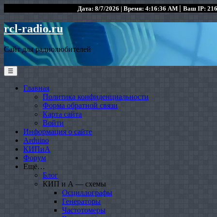
|
Дата: 8/7/2026 | Время: 4:16:36 AM
Ваш IP: 216
rcl-radio.ru
Сайт для радиолюбителей
☰
Главная
Политика конфиденциальности
Форма обратной связи
Карта сайта
Войти
Информация о сайте
Arduino
КИПиА
Форум
Ещё…
Блог
КИП и А — схемы
Осциллографы
Генераторы
Частотомеры