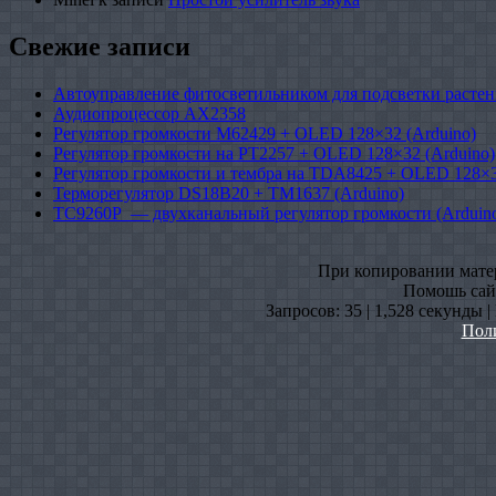
Свежие записи
Автоуправление фитосветильником для подсветки растен
Аудиопроцессор AX2358
Регулятор громкости M62429 + OLED 128×32 (Arduino)
Регулятор громкости на PT2257 + OLED 128×32 (Arduino)
Регулятор громкости и тембра на TDA8425 + OLED 128×3
Терморегулятор DS18B20 + TM1637 (Arduino)
TC9260P — двухканальный регулятор громкости (Arduin
При копировании матери
Помошь сайт
Запросов: 35 | 1,528 секунды 
Пол