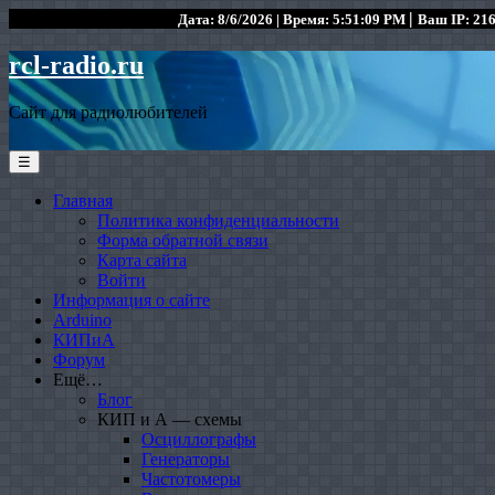
|
Дата: 8/6/2026 | Время: 5:51:09 PM
Ваш IP: 216
rcl-radio.ru
Сайт для радиолюбителей
☰
Главная
Политика конфиденциальности
Форма обратной связи
Карта сайта
Войти
Информация о сайте
Arduino
КИПиА
Форум
Ещё…
Блог
КИП и А — схемы
Осциллографы
Генераторы
Частотомеры