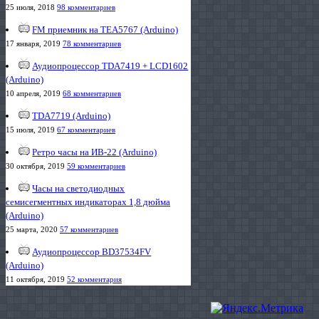
25 июля, 2018
98 комментариев
FM приемник на TEA5767 (Arduino)
17 января, 2019
78 комментариев
Аудиопроцессор TDA7419 + LCD1602
(Arduino)
10 апреля, 2019
68 комментариев
TDA7719 (Arduino)
15 июля, 2019
67 комментариев
Ретро часы на ИВ-22 (Arduino)
30 октября, 2019
59 комментариев
Часы на светодиодных
семисегментных индикаторах 1,8 дюйма
(Arduino)
25 марта, 2020
57 комментариев
Аудиопроцессор BD37534FV
(Arduino)
11 октября, 2019
52 комментария