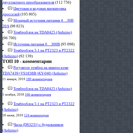
двухтактного преобразователя
(112 756)
Цветовая и кодовая маркировка
дросселей
(105 805)
Мощный источник питания 4…30В
20А
(98 823)
Темброблок на TDA8425 (Arduino)
(96 700)
Источник питания 0…300В
(95 098)
Темброблок 5.1 на PT2323 и PT2322
(Arduino)
(92 139)
ТОП 10 - комментарии
Регулятор тембра на микросхеме
TDA7439+VS1838B+KY-040 (Arduino)
11 января, 2019
180 комментариев
Темброблок на TDA8425 (Arduino)
1 ноября, 2018
166 комментариев
Темброблок 5.1 на PT2323 и PT2322
(Arduino)
18 июня, 2019
124 комментария
Часы (DS3231) с будильником
(Arduino)