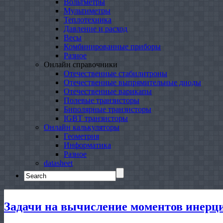
Вольтметры
Мультиметры
Теплотехника
Давление и расход
Весы
Комбинированные приборы
Разное
Онлайн справочники
Отечественные стабилитроны
Отечественные выпрямительные диоды
Отечественные варикапы
Полевые транзисторы
Биполярные транзисторы
IGBT транзисторы
Онлайн калькуляторы
Геометрия
Информатика
Разное
datasheet
Search
for:
Задачи на вычисление моментов инерци