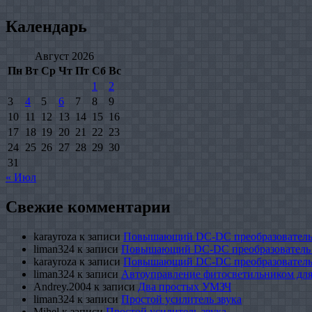
Календарь
Август 2026
Пн
Вт
Ср
Чт
Пт
Сб
Вс
1
2
3
4
5
6
7
8
9
10
11
12
13
14
15
16
17
18
19
20
21
22
23
24
25
26
27
28
29
30
31
« Июл
Свежие комментарии
karayroza
к записи
Повышающий DC-DC преобразователь
liman324
к записи
Повышающий DC-DC преобразователь
karayroza
к записи
Повышающий DC-DC преобразователь
liman324
к записи
Автоуправление фитосветильником для
Andrey.2004
к записи
Два простых УМЗЧ
liman324
к записи
Простой усилитель звука
Mihel
к записи
Простой усилитель звука