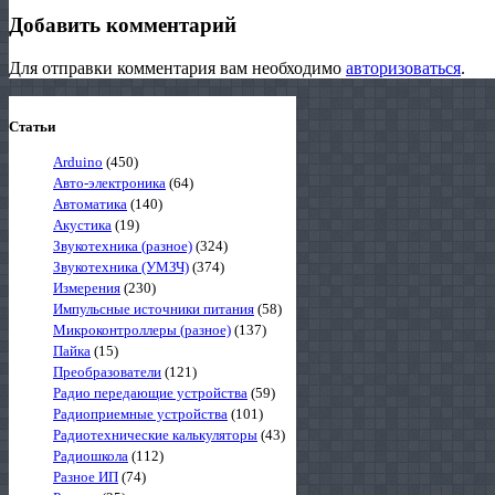
Добавить комментарий
Для отправки комментария вам необходимо
авторизоваться
.
Статьи
Arduino
(450)
Авто-электроника
(64)
Автоматика
(140)
Акустика
(19)
Звукотехника (разное)
(324)
Звукотехника (УМЗЧ)
(374)
Измерения
(230)
Импульсные источники питания
(58)
Микроконтроллеры (разное)
(137)
Пайка
(15)
Преобразователи
(121)
Радио передающие устройства
(59)
Радиоприемные устройства
(101)
Радиотехнические калькуляторы
(43)
Радиошкола
(112)
Разное ИП
(74)