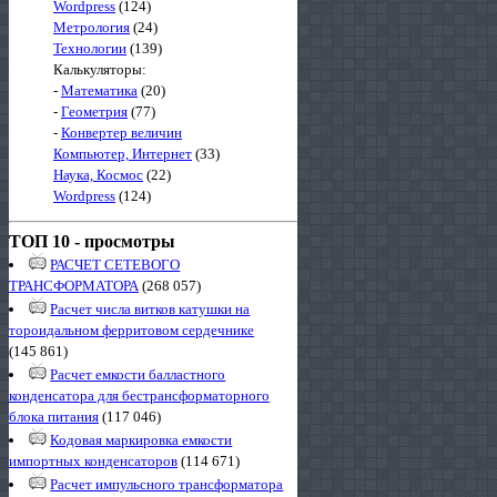
Wordpress
(124)
Метрология
(24)
Технологии
(139)
Калькуляторы:
-
Математика
(20)
-
Геометрия
(77)
-
Конвертер величин
Компьютер, Интернет
(33)
Наука, Космос
(22)
Wordpress
(124)
ТОП 10 - просмотры
РАСЧЕТ СЕТЕВОГО
ТРАНСФОРМАТОРА
(268 057)
Расчет числа витков катушки на
тороидальном ферритовом сердечнике
(145 861)
Расчет емкости балластного
конденсатора для бестрансформаторного
блока питания
(117 046)
Кодовая маркировка емкости
импортных конденсаторов
(114 671)
Расчет импульсного трансформатора