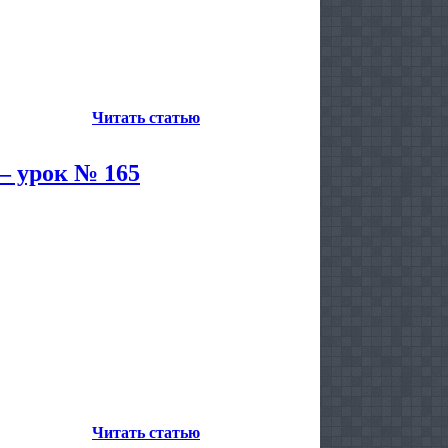
Читать статью
— урок № 165
Читать статью