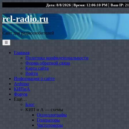
|
Дата: 8/8/2026 | Время: 12:06:10 PM
Ваш IP: 21
rcl-radio.ru
Сайт для радиолюбителей
☰
Главная
Политика конфиденциальности
Форма обратной связи
Карта сайта
Войти
Информация о сайте
Arduino
КИПиА
Форум
Ещё…
Блог
КИП и А — схемы
Осциллографы
Генераторы
Частотомеры