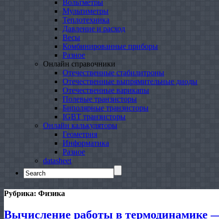
Вольтметры
Мультиметры
Теплотехника
Давление и расход
Весы
Комбинированные приборы
Разное
Онлайн справочники
Отечественные стабилитроны
Отечественные выпрямительные диоды
Отечественные варикапы
Полевые транзисторы
Биполярные транзисторы
IGBT транзисторы
Онлайн калькуляторы
Геометрия
Информатика
Разное
datasheet
Search
for:
Рубрика:
Физика
Вычисление работы в термодинамике —