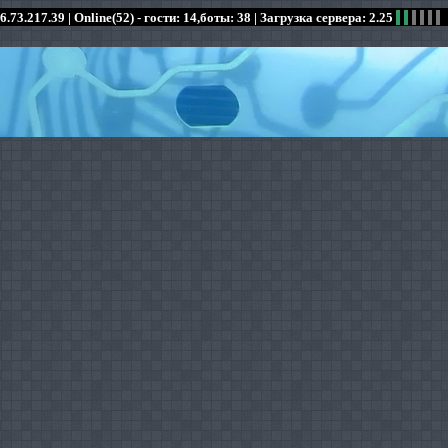
6.73.217.39 |
Online(52) - гости: 14,боты: 38
| Загрузка сервера: 2.25
:
:
:
:
:
:
:
:
:
:
:
: