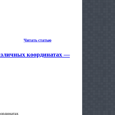
Читать статью
различных координатах —
оординатах