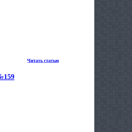
Читать статью
 №159