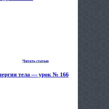
Читать статью
нергия тела — урок № 166