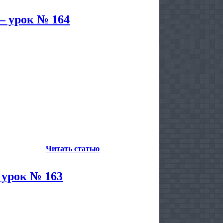
— урок № 164
Читать статью
 урок № 163