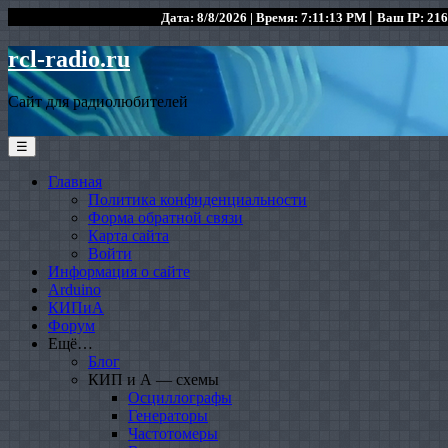
|
Дата: 8/8/2026 | Время: 7:11:13 PM
Ваш IP: 216
rcl-radio.ru
Сайт для радиолюбителей
☰
Главная
Политика конфиденциальности
Форма обратной связи
Карта сайта
Войти
Информация о сайте
Arduino
КИПиА
Форум
Ещё…
Блог
КИП и А — схемы
Осциллографы
Генераторы
Частотомеры