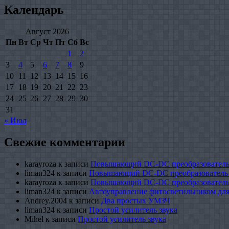
Календарь
Август 2026
Пн
Вт
Ср
Чт
Пт
Сб
Вс
1
2
3
4
5
6
7
8
9
10
11
12
13
14
15
16
17
18
19
20
21
22
23
24
25
26
27
28
29
30
31
« Июл
Свежие комментарии
karayroza
к записи
Повышающий DC-DC преобразователь
liman324
к записи
Повышающий DC-DC преобразователь
karayroza
к записи
Повышающий DC-DC преобразователь
liman324
к записи
Автоуправление фитосветильником для
Andrey.2004
к записи
Два простых УМЗЧ
liman324
к записи
Простой усилитель звука
Mihel
к записи
Простой усилитель звука