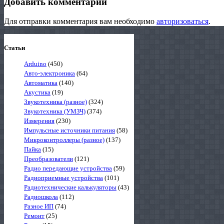
Добавить комментарий
Для отправки комментария вам необходимо
авторизоваться
.
Статьи
Arduino
(450)
Авто-электроника
(64)
Автоматика
(140)
Акустика
(19)
Звукотехника (разное)
(324)
Звукотехника (УМЗЧ)
(374)
Измерения
(230)
Импульсные источники питания
(58)
Микроконтроллеры (разное)
(137)
Пайка
(15)
Преобразователи
(121)
Радио передающие устройства
(59)
Радиоприемные устройства
(101)
Радиотехнические калькуляторы
(43)
Радиошкола
(112)
Разное ИП
(74)
Ремонт
(25)