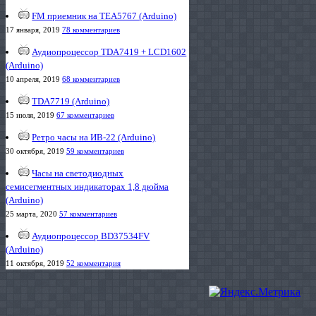
FM приемник на TEA5767 (Arduino)
17 января, 2019
78 комментариев
Аудиопроцессор TDA7419 + LCD1602
(Arduino)
10 апреля, 2019
68 комментариев
TDA7719 (Arduino)
15 июля, 2019
67 комментариев
Ретро часы на ИВ-22 (Arduino)
30 октября, 2019
59 комментариев
Часы на светодиодных
семисегментных индикаторах 1,8 дюйма
(Arduino)
25 марта, 2020
57 комментариев
Аудиопроцессор BD37534FV
(Arduino)
11 октября, 2019
52 комментария