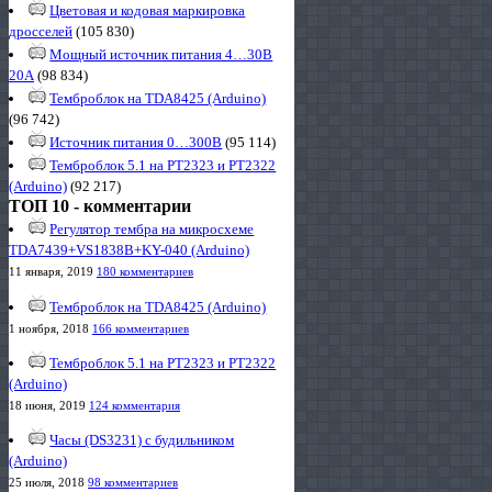
Цветовая и кодовая маркировка
дросселей
(105 830)
Мощный источник питания 4…30В
20А
(98 834)
Темброблок на TDA8425 (Arduino)
(96 742)
Источник питания 0…300В
(95 114)
Темброблок 5.1 на PT2323 и PT2322
(Arduino)
(92 217)
ТОП 10 - комментарии
Регулятор тембра на микросхеме
TDA7439+VS1838B+KY-040 (Arduino)
11 января, 2019
180 комментариев
Темброблок на TDA8425 (Arduino)
1 ноября, 2018
166 комментариев
Темброблок 5.1 на PT2323 и PT2322
(Arduino)
18 июня, 2019
124 комментария
Часы (DS3231) с будильником
(Arduino)
25 июля, 2018
98 комментариев