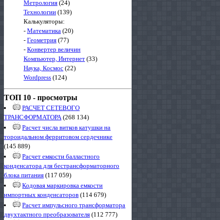
Метрология
(24)
Технологии
(139)
Калькуляторы:
-
Математика
(20)
-
Геометрия
(77)
-
Конвертер величин
Компьютер, Интернет
(33)
Наука, Космос
(22)
Wordpress
(124)
ТОП 10 - просмотры
РАСЧЕТ СЕТЕВОГО
ТРАНСФОРМАТОРА
(268 134)
Расчет числа витков катушки на
тороидальном ферритовом сердечнике
(145 889)
Расчет емкости балластного
конденсатора для бестрансформаторного
блока питания
(117 059)
Кодовая маркировка емкости
импортных конденсаторов
(114 679)
Расчет импульсного трансформатора
двухтактного преобразователя
(112 777)