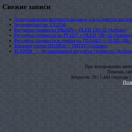
Свежие записи
Автоуправление фитосветильником для подсветки растен
Аудиопроцессор AX2358
Регулятор громкости M62429 + OLED 128×32 (Arduino)
Регулятор громкости на PT2257 + OLED 128×32 (Arduino)
Регулятор громкости и тембра на TDA8425 + OLED 128×3
Терморегулятор DS18B20 + TM1637 (Arduino)
TC9260P — двухканальный регулятор громкости (Arduin
При копировании матери
Помошь сайт
Запросов: 29 | 1,443 секунды 
Пол