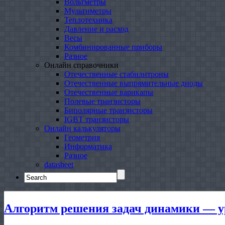
Вольтметры
Мультиметры
Теплотехника
Давление и расход
Весы
Комбинированные приборы
Разное
Онлайн справочники
Отечественные стабилитроны
Отечественные выпрямительные диоды
Отечественные варикапы
Полевые транзисторы
Биполярные транзисторы
IGBT транзисторы
Онлайн калькуляторы
Геометрия
Информатика
Разное
datasheet
Search
for:
Алгоритм решения задач динамики — у