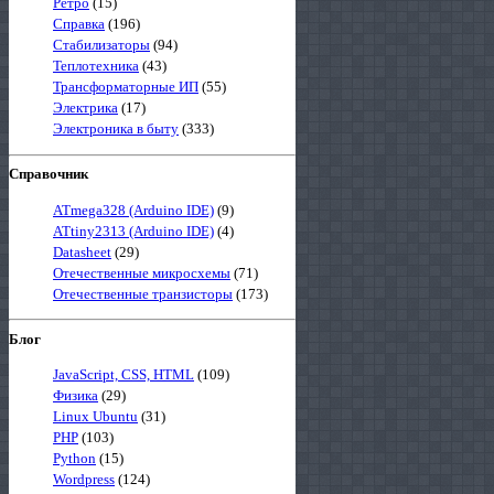
Ретро
(15)
Справка
(196)
Стабилизаторы
(94)
Теплотехника
(43)
Трансформаторные ИП
(55)
Электрика
(17)
Электроника в быту
(333)
Справочник
ATmega328 (Arduino IDE)
(9)
ATtiny2313 (Arduino IDE)
(4)
Datasheet
(29)
Отечественные микросхемы
(71)
Отечественные транзисторы
(173)
Блог
JavaScript, CSS, HTML
(109)
Физика
(29)
Linux Ubuntu
(31)
PHP
(103)
Python
(15)
Wordpress
(124)