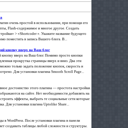
га
Плагин очень простой в использовании, при помощи его
пты, Flash-содержимое и многое другое. Создать
стройки» > «Shortcoder ». Укажите название будущего
о поместить в запись Вашего блога. В...
щий кнопку вверх на Ваш блог
й кнопку вверх на Ваш блог. Помимо просто кнопки
дленная прокрутка страницы вверх и вниз. Два эти
можно только задать положение кнопок, скорость и
трено. Для установки плагина Smooth Scroll Page...
авное достоинство этого плагина — простота настройки.
тображаются на сайте. Нет необходимости добавлять на
астроить эффекты, выбрать те социальные сети которые
. Для установки плагина Uptolike Share...
 в WordPress. После установки плагина в панели
яет создавать таблицы любой сложности и структуры.