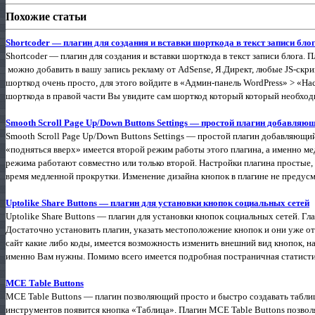
Похожие статьи
Shortcoder — плагин для создания и вставки шорткода в текст записи бло
Shortcoder — плагин для создания и вставки шорткода в текст записи блога. 
можно добавить в вашу запись рекламу от AdSense, Я.Директ, любые JS-скри
шорткод очень просто, для этого войдите в «Админ-панель WordPress» > «На
шорткода в правой части Вы увидите сам шорткод который который необходим
Smooth Scroll Page Up/Down Buttons Settings — простой плагин добавляю
Smooth Scroll Page Up/Down Buttons Settings — простой плагин добавляющи
«подняться вверх» имеется второй режим работы этого плагина, а именно ме
режима работают совместно или только второй. Настройки плагина простые, 
время медленной прокрутки. Изменение дизайна кнопок в плагине не предусмо
Uptolike Share Buttons — плагин для установки кнопок социальных сетей
Uptolike Share Buttons — плагин для установки кнопок социальных сетей. Гл
Достаточно установить плагин, указать местоположение кнопок и они уже о
сайт какие либо коды, имеется возможность изменить внешний вид кнопок, н
именно Вам нужны. Помимо всего имеется подробная постраничная статистика
MCE Table Buttons
MCE Table Buttons — плагин позволяющий просто и быстро создавать таблицы
инструментов появится кнопка «Таблица». Плагин MCE Table Buttons позвол