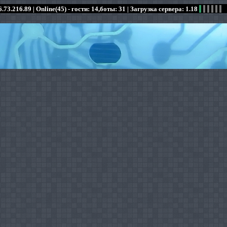
.73.216.89 |
Online(45) - гости: 14,боты: 31
| Загрузка сервера: 1.18
:
:
:
:
:
:
:
:
:
:
:
: