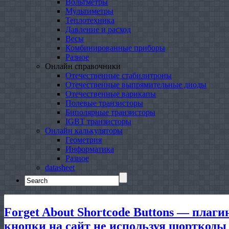
Вольтметры
Мультиметры
Теплотехника
Давление и расход
Весы
Комбинированные приборы
Разное
Онлайн справочники
Отечественные стабилитроны
Отечественные выпрямительные диоды
Отечественные варикапы
Полевые транзисторы
Биполярные транзисторы
IGBT транзисторы
Онлайн калькуляторы
Геометрия
Информатика
Разное
datasheet
Search
for:
Forget About Shortcode Buttons — плаг
кнопки на сайт не используя шорткоды