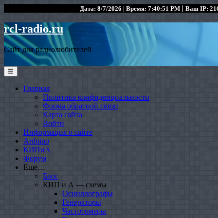
|
Дата: 8/7/2026 | Время: 7:40:51 PM
Ваш IP: 216
rcl-radio.ru
Сайт для радиолюбителей
☰
Главная
Политика конфиденциальности
Форма обратной связи
Карта сайта
Войти
Информация о сайте
Arduino
КИПиА
Форум
Ещё…
Блог
КИП и А — схемы
Осциллографы
Генераторы
Частотомеры