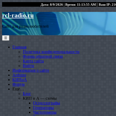
|
Дата: 8/9/2026 | Время: 11:13:55 AM
Ваш IP: 216
rcl-radio.ru
Сайт для радиолюбителей
☰
Главная
Политика конфиденциальности
Форма обратной связи
Карта сайта
Войти
Информация о сайте
Arduino
КИПиА
Форум
Ещё…
Блог
КИП и А — схемы
Осциллографы
Генераторы
Частотомеры