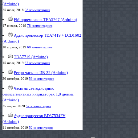
(Arduino)
25 июля, 2018
98 комментариев
FM приемник на TEA5767 (Arduino)
17 января, 2019
78 комментариев
Аудиопроцессор TDA7419 + LCD1602
(Arduino)
10 апреля, 2019
68 комментариев
TDA7719 (Arduino)
15 июля, 2019
67 комментариев
Ретро часы на ИВ-22 (Arduino)
30 октября, 2019
59 комментариев
Часы на светодиодных
семисегментных индикаторах 1,8 дюйма
(Arduino)
25 марта, 2020
57 комментариев
Аудиопроцессор BD37534FV
(Arduino)
11 октября, 2019
52 комментария