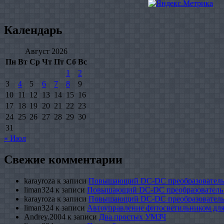
Календарь
Август 2026
Пн
Вт
Ср
Чт
Пт
Сб
Вс
1
2
3
4
5
6
7
8
9
10
11
12
13
14
15
16
17
18
19
20
21
22
23
24
25
26
27
28
29
30
31
« Июл
Свежие комментарии
karayroza
к записи
Повышающий DC-DC преобразователь
liman324
к записи
Повышающий DC-DC преобразователь
karayroza
к записи
Повышающий DC-DC преобразователь
liman324
к записи
Автоуправление фитосветильником для
Andrey.2004
к записи
Два простых УМЗЧ