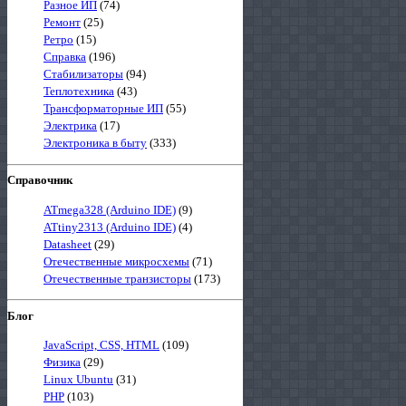
Разное ИП
(74)
Ремонт
(25)
Ретро
(15)
Справка
(196)
Стабилизаторы
(94)
Теплотехника
(43)
Трансформаторные ИП
(55)
Электрика
(17)
Электроника в быту
(333)
Справочник
ATmega328 (Arduino IDE)
(9)
ATtiny2313 (Arduino IDE)
(4)
Datasheet
(29)
Отечественные микросхемы
(71)
Отечественные транзисторы
(173)
Блог
JavaScript, CSS, HTML
(109)
Физика
(29)
Linux Ubuntu
(31)
PHP
(103)