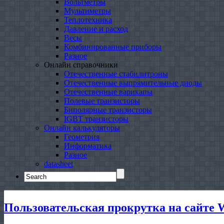
Вольтметры
Мультиметры
Теплотехника
Давление и расход
Весы
Комбинированные приборы
Разное
Онлайн справочники
Отечественные стабилитроны
Отечественные выпрямительные диоды
Отечественные варикапы
Полевые транзисторы
Биполярные транзисторы
IGBT транзисторы
Онлайн калькуляторы
Геометрия
Информатика
Разное
datasheet
Search
for:
Пользовательская прокрутка на сайте 