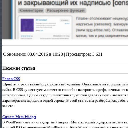
Обновлено: 03.04.2016 в 10:28 | Просмотров: 3 631
Похожие статьи
Font в CSS
Шрифты играют важнейшую роль в веб-дизайне. Они влияют на восприятие 
сайта. В CSS существует множество способов настроить шрифт, начиная от 
интерлиньяжа. Одним из удобнейших инструментов для этих целей является с
характеристик шрифта в одной строке. В этой статье мы разберём, как работ
как его...
Custom Meta Widget
В WordPress имеется стандартный виджет Мета, который содержит весьма в
записей RSS комментариев WordPress.org Этот Мета виджет весьма полезен, о