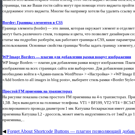
страницы, так же Ваши гости сайта могут при помощи этого виджета пройти
содержимое этого виджета. Многие бы например хотели бы удалить ссылку на 
Border: Границы элементов в CSS
Граница элемента (border) — это линия, которая окружает элемент и отделя
могут быть различного стиля, толщины и цвета, что позволяет дизайнерам с
статье мы подробно разберём, как работают границы в CSS, какие параметр
использования. Основные свойства границы Чтобы задать границу элементу, н
WP Image Borders — плагин для добавления рамки вокруг изображения
WP Image Borders — плагин для добавления рамки вокруг изображения. Плаги
изображения на всех страницах сайта или выборочно. Для добавления рамки 
необходимо войти в «Админ-панель WordPress» > «Настройка» > «WP Image Bo
«Add borders to all images in blog posts», выберите стиль рамки «Border Styl
Простой FM приемник на транзисторах
На рисунке показана схема простого FM приемника на 4-х транзисторах. Пр
1,5В. Звук выводится на головные телефоны. VT1 = BF199, VT2-VT4 = BC547
изолированного провода диаметром 1 мм. Катушка бескаркасная имеет диаме
приемника Катушка L2 - дроссель, может иметь индуктивность от 1мкГн до 
приемника,...
◀
Forget About Shortcode Buttons — плагин позволяющий добав