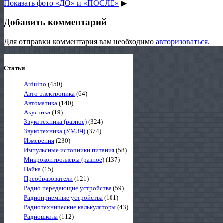
Показать фото «ДО» и «ПОСЛЕ»
▶
Добавить комментарий
Для отправки комментария вам необходимо
авторизоваться
.
Статьи
Arduino
(450)
Авто-электроника
(64)
Автоматика
(140)
Акустика
(19)
Звукотехника (разное)
(324)
Звукотехника (УМЗЧ)
(374)
Измерения
(230)
Импульсные источники питания
(58)
Микроконтроллеры (разное)
(137)
Пайка
(15)
Преобразователи
(121)
Радио передающие устройства
(59)
Радиоприемные устройства
(101)
Радиотехнические калькуляторы
(43)
Радиошкола
(112)