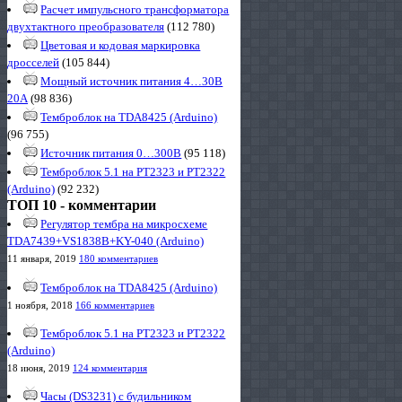
Расчет импульсного трансформатора
двухтактного преобразователя
(112 780)
Цветовая и кодовая маркировка
дросселей
(105 844)
Мощный источник питания 4…30В
20А
(98 836)
Темброблок на TDA8425 (Arduino)
(96 755)
Источник питания 0…300В
(95 118)
Темброблок 5.1 на PT2323 и PT2322
(Arduino)
(92 232)
ТОП 10 - комментарии
Регулятор тембра на микросхеме
TDA7439+VS1838B+KY-040 (Arduino)
11 января, 2019
180 комментариев
Темброблок на TDA8425 (Arduino)
1 ноября, 2018
166 комментариев
Темброблок 5.1 на PT2323 и PT2322
(Arduino)
18 июня, 2019
124 комментария
Часы (DS3231) с будильником