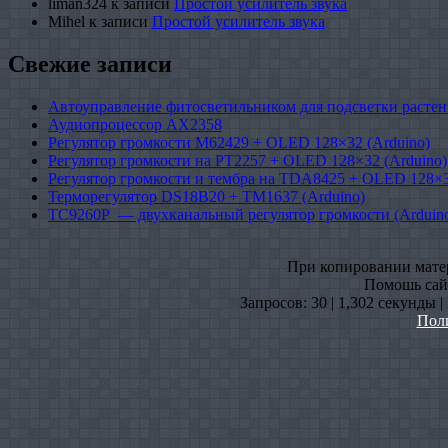
liman324
к записи
Простой усилитель звука
Mihel
к записи
Простой усилитель звука
Свежие записи
Автоуправление фитосветильником для подсветки растен
Аудиопроцессор AX2358
Регулятор громкости M62429 + OLED 128×32 (Arduino)
Регулятор громкости на PT2257 + OLED 128×32 (Arduino)
Регулятор громкости и тембра на TDA8425 + OLED 128×3
Терморегулятор DS18B20 + TM1637 (Arduino)
TC9260P — двухканальный регулятор громкости (Arduin
При копировании матери
Помошь сайт
Запросов: 30 | 1,302 секунды 
Пол