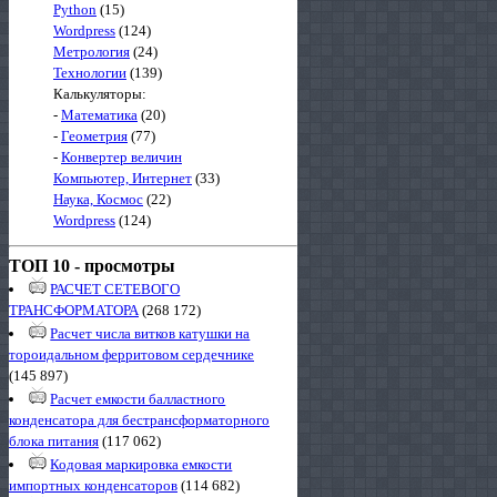
Python
(15)
Wordpress
(124)
Метрология
(24)
Технологии
(139)
Калькуляторы:
-
Математика
(20)
-
Геометрия
(77)
-
Конвертер величин
Компьютер, Интернет
(33)
Наука, Космос
(22)
Wordpress
(124)
ТОП 10 - просмотры
РАСЧЕТ СЕТЕВОГО
ТРАНСФОРМАТОРА
(268 172)
Расчет числа витков катушки на
тороидальном ферритовом сердечнике
(145 897)
Расчет емкости балластного
конденсатора для бестрансформаторного
блока питания
(117 062)
Кодовая маркировка емкости
импортных конденсаторов
(114 682)