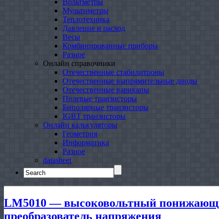
Вольтметры
Мультиметры
Теплотехника
Давление и расход
Весы
Комбинированные приборы
Разное
Онлайн справочники
Отечественные стабилитроны
Отечественные выпрямительные диоды
Отечественные варикапы
Полевые транзисторы
Биполярные транзисторы
IGBT транзисторы
Онлайн калькуляторы
Геометрия
Информатика
Разное
datasheet
Search
for:
LM5010 — высоковольтный понижающ
преобразователь напряжения