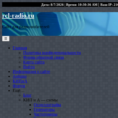
|
Дата: 8/7/2026 | Время: 10:30:36 AM
Ваш IP: 216
rcl-radio.ru
Сайт для радиолюбителей
☰
Главная
Политика конфиденциальности
Форма обратной связи
Карта сайта
Войти
Информация о сайте
Arduino
КИПиА
Форум
Ещё…
Блог
КИП и А — схемы
Осциллографы
Генераторы
Частотомеры