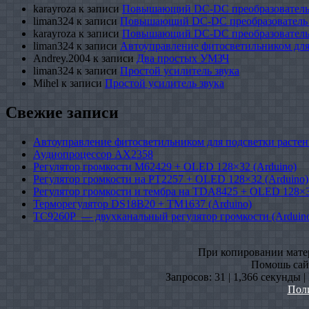
karayroza
к записи
Повышающий DC-DC преобразователь
liman324
к записи
Повышающий DC-DC преобразователь
karayroza
к записи
Повышающий DC-DC преобразователь
liman324
к записи
Автоуправление фитосветильником для
Andrey.2004
к записи
Два простых УМЗЧ
liman324
к записи
Простой усилитель звука
Mihel
к записи
Простой усилитель звука
Свежие записи
Автоуправление фитосветильником для подсветки растен
Аудиопроцессор AX2358
Регулятор громкости M62429 + OLED 128×32 (Arduino)
Регулятор громкости на PT2257 + OLED 128×32 (Arduino)
Регулятор громкости и тембра на TDA8425 + OLED 128×3
Терморегулятор DS18B20 + TM1637 (Arduino)
TC9260P — двухканальный регулятор громкости (Arduin
При копировании матери
Помошь сайт
Запросов: 31 | 1,366 секунды 
Пол