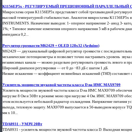
К1156ЕР5х - РЕГУЛИРУЕМЫЙ ПРЕЦИЗИОННЫЙ ПАРАЛЛЕЛЬНЫЙ 
Микросхема серии К1156ЕР5х представляет собой трехвыводной регулируе
высокой температурной стабильностью. Аналогом микросхемы К1156ЕР5х
INSTRUMENTS. Назначение выводов: 1- опорное напряжение 2- анод 3- ка
1%; • Типовое значение изменения опорного напряжения 5 мВ в рабочем диа
импеданса 0,2...
Регулятор громкости M62429 + OLED 128x32 (Arduino)
M62429 — двухканальный цифровой регулятор громкости с последовательн
механические потенциометры и позволяет точно настраивать уровень звука 
независимых канала — можно раздельно регулировать громкость левого и пра
Широкий диапазон регулировки — от 0 до −83 дБ с шагом 1 дБ.
Низкие искажения — коэффициент нелинейных искажений (THD) составляет ок
Усилитель мощности звуковой частоты класса D на ИМС MAX9709
Усилитель мощности звуковой частоты класса D на ИМС MAX9709 обеспечив
нагрузке 8 Ом и 50Вт в режиме моно при нагрузке 4 Ом. ИМС MAX9709 обе
этом используется небольшой радиатор охлаждения. Напряжение питания ус
выхода, тепловую защиту. MAX9709 выпускается в 56-выводном корпусе TQFN
мм х 10...
TDA8931 - УМЗЧ 20Вт
TDA8931 - усилитель мощности звуковой частоты класса D. Выходная мощнос