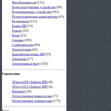
Преобразователи
(121)
Радио передающие устройства
(59)
Радиоприемные устройства
(101)
Радиотехнические калькуляторы
(43)
Радиошкола
(112)
Разное ИП
(74)
Ремонт
(25)
Ретро
(15)
Справка
(196)
Стабилизаторы
(94)
Теплотехника
(43)
Трансформаторные ИП
(55)
Электрика
(17)
Электроника в быту
(333)
Справочник
ATmega328 (Arduino IDE)
(9)
ATtiny2313 (Arduino IDE)
(4)
Datasheet
(29)
Отечественные микросхемы
(71)
Отечественные транзисторы
(173)
Блог