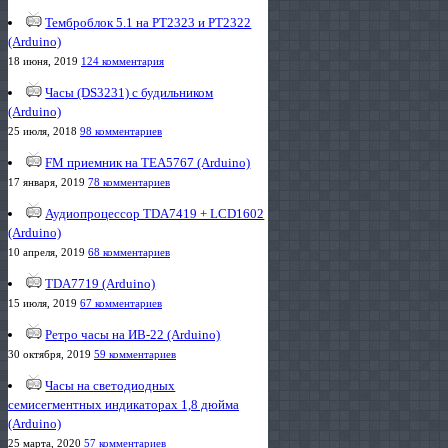
Темброблок 5.1 на PT2323 и PT2322
(Arduino)
18 июня, 2019
124 комментария
Часы (DS3231) с будильником
(Arduino)
25 июля, 2018
98 комментариев
FM приемник на TEA5767 (Arduino)
17 января, 2019
78 комментариев
Аудиопроцессор TDA7419 + LCD1602
(Arduino)
10 апреля, 2019
68 комментариев
TDA7719 (Arduino)
15 июля, 2019
67 комментариев
Ретро часы на ИВ-22 (Arduino)
30 октября, 2019
59 комментариев
Часы на светодиодных
семисегментных индикаторах 1,8 дюйма
(Arduino)
25 марта, 2020
57 комментариев