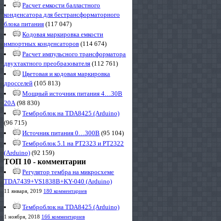
Расчет емкости балластного
конденсатора для бестрансформаторного
блока питания
(117 047)
Кодовая маркировка емкости
импортных конденсаторов
(114 674)
Расчет импульсного трансформатора
двухтактного преобразователя
(112 761)
Цветовая и кодовая маркировка
дросселей
(105 813)
Мощный источник питания 4…30В
20А
(98 830)
Темброблок на TDA8425 (Arduino)
(96 715)
Источник питания 0…300В
(95 104)
Темброблок 5.1 на PT2323 и PT2322
(Arduino)
(92 159)
ТОП 10 - комментарии
Регулятор тембра на микросхеме
TDA7439+VS1838B+KY-040 (Arduino)
11 января, 2019
180 комментариев
Темброблок на TDA8425 (Arduino)
1 ноября, 2018
166 комментариев