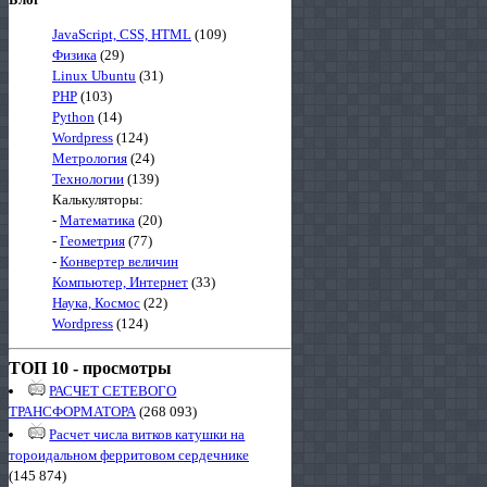
JavaScript, CSS, HTML
(109)
Физика
(29)
Linux Ubuntu
(31)
PHP
(103)
Python
(14)
Wordpress
(124)
Метрология
(24)
Технологии
(139)
Калькуляторы:
-
Математика
(20)
-
Геометрия
(77)
-
Конвертер величин
Компьютер, Интернет
(33)
Наука, Космос
(22)
Wordpress
(124)
ТОП 10 - просмотры
РАСЧЕТ СЕТЕВОГО
ТРАНСФОРМАТОРА
(268 093)
Расчет числа витков катушки на
тороидальном ферритовом сердечнике
(145 874)