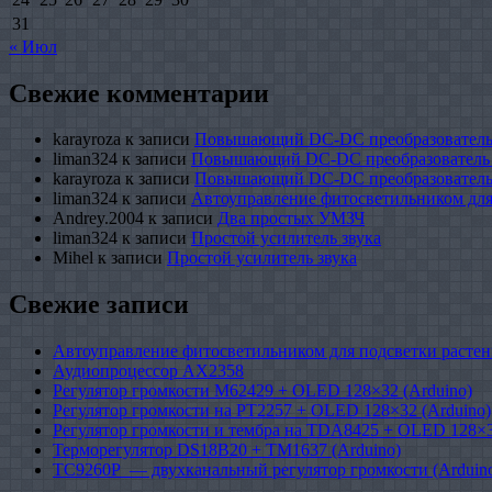
31
« Июл
Свежие комментарии
karayroza
к записи
Повышающий DC-DC преобразователь
liman324
к записи
Повышающий DC-DC преобразователь
karayroza
к записи
Повышающий DC-DC преобразователь
liman324
к записи
Автоуправление фитосветильником для
Andrey.2004
к записи
Два простых УМЗЧ
liman324
к записи
Простой усилитель звука
Mihel
к записи
Простой усилитель звука
Свежие записи
Автоуправление фитосветильником для подсветки растен
Аудиопроцессор AX2358
Регулятор громкости M62429 + OLED 128×32 (Arduino)
Регулятор громкости на PT2257 + OLED 128×32 (Arduino)
Регулятор громкости и тембра на TDA8425 + OLED 128×3
Терморегулятор DS18B20 + TM1637 (Arduino)
TC9260P — двухканальный регулятор громкости (Arduin