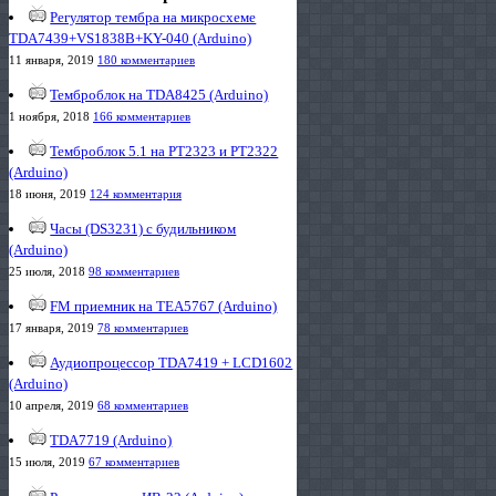
Регулятор тембра на микросхеме
TDA7439+VS1838B+KY-040 (Arduino)
11 января, 2019
180 комментариев
Темброблок на TDA8425 (Arduino)
1 ноября, 2018
166 комментариев
Темброблок 5.1 на PT2323 и PT2322
(Arduino)
18 июня, 2019
124 комментария
Часы (DS3231) с будильником
(Arduino)
25 июля, 2018
98 комментариев
FM приемник на TEA5767 (Arduino)
17 января, 2019
78 комментариев
Аудиопроцессор TDA7419 + LCD1602
(Arduino)
10 апреля, 2019
68 комментариев
TDA7719 (Arduino)
15 июля, 2019
67 комментариев