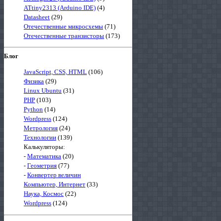
ATtiny2313 (Arduino IDE)
(4)
Datasheet
(29)
Отечественные микросхемы
(71)
Отечественные транзисторы
(173)
Блог
JavaScript, CSS, HTML
(106)
Физика
(29)
Linux Ubuntu
(31)
PHP
(103)
Python
(14)
Wordpress
(124)
Метрология
(24)
Технологии
(139)
Калькуляторы:
-
Математика
(20)
-
Геометрия
(77)
-
Конвертер величин
Компьютер, Интернет
(33)
Наука, Космос
(22)
Wordpress
(124)