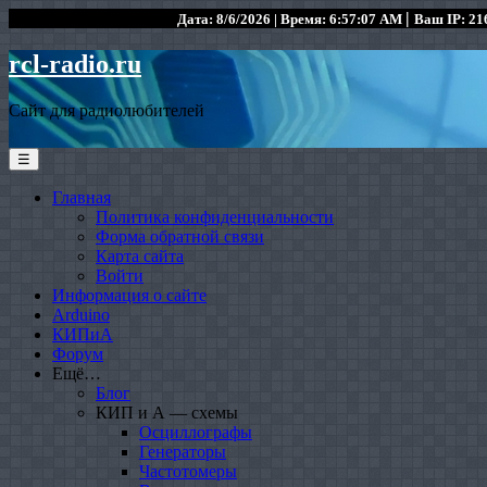
|
Дата: 8/6/2026 | Время: 6:57:07 AM
Ваш IP: 216
rcl-radio.ru
Сайт для радиолюбителей
☰
Главная
Политика конфиденциальности
Форма обратной связи
Карта сайта
Войти
Информация о сайте
Arduino
КИПиА
Форум
Ещё…
Блог
КИП и А — схемы
Осциллографы
Генераторы
Частотомеры