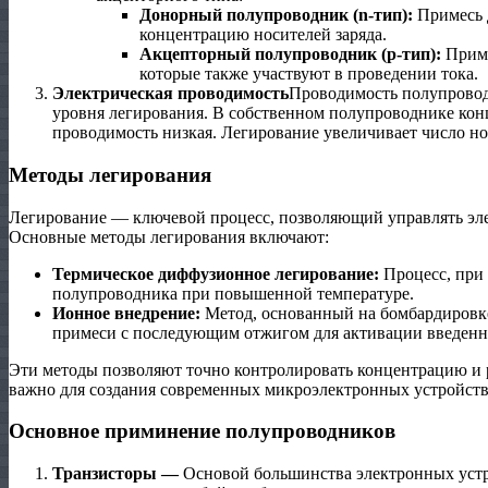
Донорный полупроводник (n-тип):
Примесь 
концентрацию носителей заряда.
Акцепторный полупроводник (p-тип):
Приме
которые также участвуют в проведении тока.
Электрическая проводимость
Проводимость полупровод
уровня легирования. В собственном полупроводнике конц
проводимость низкая. Легирование увеличивает число но
Методы легирования
Легирование — ключевой процесс, позволяющий управлять эл
Основные методы легирования включают:
Термическое диффузионное легирование:
Процесс, при 
полупроводника при повышенной температуре.
Ионное внедрение:
Метод, основанный на бомбардировк
примеси с последующим отжигом для активации введенн
Эти методы позволяют точно контролировать концентрацию и 
важно для создания современных микроэлектронных устройств
Основное приминение полупроводников
Транзисторы —
Основой большинства электронных устр