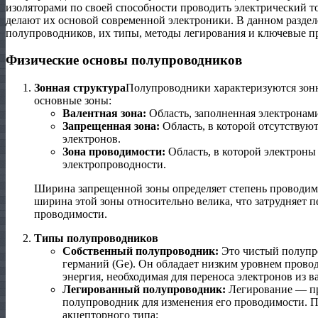
изоляторами по своей способности проводить электрический т
делают их основой современной электроники. В данном разде
полупроводников, их типы, методы легирования и ключевые п
Физические основы полупроводников
Зонная структура
Полупроводники характеризуются зонно
основные зоны:
Валентная зона:
Область, заполненная электронами
Запрещенная зона:
Область, в которой отсутствую
электронов.
Зона проводимости:
Область, в которой электроны 
электропроводности.
Ширина запрещенной зоны определяет степень проводим
ширина этой зоны относительно велика, что затрудняет п
проводимости.
Типы полупроводников
Собственный полупроводник:
Это чистый полупро
германий (Ge). Он обладает низким уровнем провод
энергия, необходимая для переноса электронов из в
Легированный полупроводник:
Легирование — пр
полупроводник для изменения его проводимости. 
акцепторного типа: