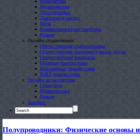
Вольтметры
Мультиметры
Теплотехника
Давление и расход
Весы
Комбинированные приборы
Разное
Онлайн справочники
Отечественные стабилитроны
Отечественные выпрямительные диоды
Отечественные варикапы
Полевые транзисторы
Биполярные транзисторы
IGBT транзисторы
Онлайн калькуляторы
Геометрия
Информатика
Разное
datasheet
Search
for:
Полупроводники: Физические основы и