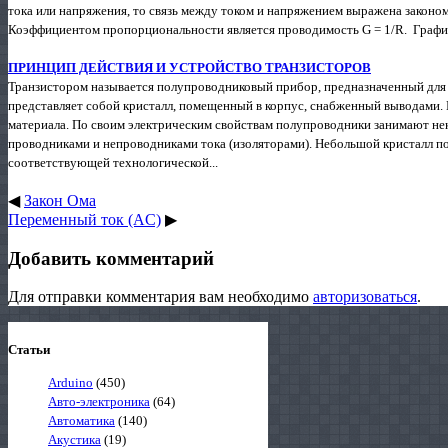
тока или напряжения, то связь между током и напряжением выражена закон
Коэффициентом пропорциональности является проводимость G = 1/R. График
ПРИНЦИП ДЕЙСТВИЯ И УСТРОЙСТВО ТРАНЗИСТОРОВ
Транзистором называется полупроводниковый прибор, предназначенный для 
представляет собой кристалл, помещенный в корпус, снабженный выводами.
материала. По своим электрическим свойствам полупроводники занимают н
проводниками и непроводниками тока (изоляторами). Небольшой кристалл п
соответствующей технологической...
◀
Закон Ома
Переменный ток (AC)
▶
Добавить комментарий
Для отправки комментария вам необходимо
авторизоваться
.
Статьи
Arduino
(450)
Авто-электроника
(64)
Автоматика
(140)
Акустика
(19)