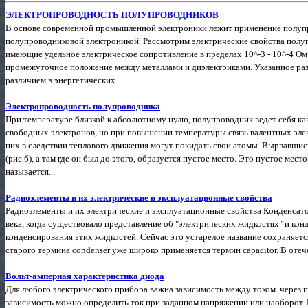
ЭЛЕКТРОПРОВОДНОСТЬ ПОЛУПРОВОДНИКОВ
В основе современной промышленной электроники лежит применение полупр
полупроводниковой электроникой. Рассмотрим электрические свойства полу
имеющие удельное электрическое сопротивление в пределах 10^-3 - 10^-4 О
промежуточное положение между металлами и диэлектриками. Указанное раз
различием в энергетических...
Электропроводность полупроводника
При температуре близкой к абсолютному нулю, полупроводник ведет себя ка
свободных электронов, но при повышении температуры связь валентных эле
них в следствии теплового движения могут покидать свои атомы. Вырвавшис
(рис б), а там где он был до этого, образуется пустое место. Это пустое ме
называется...
Радиоэлементы и их электрические и эксплуатационные свойства
Радиоэлементы и их электрические и эксплуатационные свойства Конденсато
века, когда существовало представление об "электрических жидкостях" и кон
конденсирования этих жидкостей. Сейчас это устарелое название сохраняется 
старого термина condenser уже широко применяется термин capacitor. В оте
Вольт-амперная характеристика диода
Для любого электрического прибора важна зависимость между током через 
зависимость можно определить ток при заданном напряжении или наоборот. 