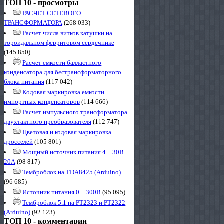
ТОП 10 - просмотры
РАСЧЕТ СЕТЕВОГО
ТРАНСФОРМАТОРА
(268 033)
Расчет числа витков катушки на
тороидальном ферритовом сердечнике
(145 850)
Расчет емкости балластного
конденсатора для бестрансформаторного
блока питания
(117 042)
Кодовая маркировка емкости
импортных конденсаторов
(114 666)
Расчет импульсного трансформатора
двухтактного преобразователя
(112 747)
Цветовая и кодовая маркировка
дросселей
(105 801)
Мощный источник питания 4…30В
20А
(98 817)
Темброблок на TDA8425 (Arduino)
(96 685)
Источник питания 0…300В
(95 095)
Темброблок 5.1 на PT2323 и PT2322
(Arduino)
(92 123)
ТОП 10 - комментарии