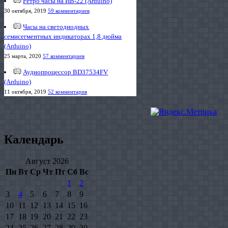
Ретро часы на ИВ-22 (Arduino)
30 октября, 2019
59 комментариев
Часы на светодиодных
семисегментных индикаторах 1,8 дюйма
(Arduino)
25 марта, 2020
57 комментариев
Аудиопроцессор BD37534FV
(Arduino)
11 октября, 2019
52 комментария
Календарь
Август 2026
Пн
Вт
Ср
Чт
Пт
Сб
Вс
1
2
3
4
5
6
7
8
9
10
11
12
13
14
15
16
17
18
19
20
21
22
23
24
25
26
27
28
29
30