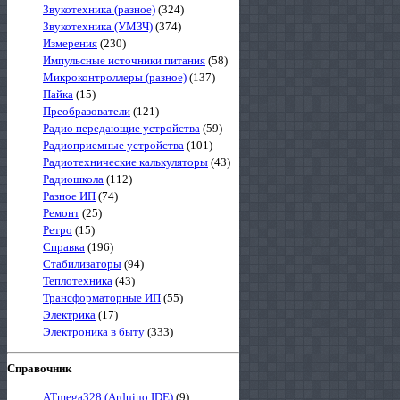
Звукотехника (разное)
(324)
Звукотехника (УМЗЧ)
(374)
Измерения
(230)
Импульсные источники питания
(58)
Микроконтроллеры (разное)
(137)
Пайка
(15)
Преобразователи
(121)
Радио передающие устройства
(59)
Радиоприемные устройства
(101)
Радиотехнические калькуляторы
(43)
Радиошкола
(112)
Разное ИП
(74)
Ремонт
(25)
Ретро
(15)
Справка
(196)
Стабилизаторы
(94)
Теплотехника
(43)
Трансформаторные ИП
(55)
Электрика
(17)
Электроника в быту
(333)
Справочник
ATmega328 (Arduino IDE)
(9)