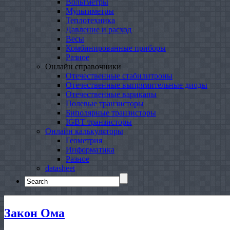
Вольтметры
Мультиметры
Теплотехника
Давление и расход
Весы
Комбинированные приборы
Разное
Онлайн справочники
Отечественные стабилитроны
Отечественные выпрямительные диоды
Отечественные варикапы
Полевые транзисторы
Биполярные транзисторы
IGBT транзисторы
Онлайн калькуляторы
Геометрия
Информатика
Разное
datasheet
Search
for:
Закон Ома