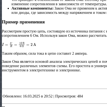
изменение сопротивления в зависимости от температуры.
Активные компоненты:
Закон Ома не применим к акти
или диоды, где зависимость между напряжением и током
Пример применения
Рассмотрим простую цепь, состоящую из источника питания с 
сопротивлением 6 Ом. Используя закон Ома, можно рассчитать 
I
=
U
R
=
12
В
6
Ω
=
2
A
В
Таким образом, сила тока в цепи составит 2 ампера.
Закон Ома является основой анализа электрических цепей и п
поведение различных элементов схемы. Его простота и универ
инструментом в электротехнике и электронике.
Обновлено: 16.03.2025 в 20:52 | Просмотров: 484