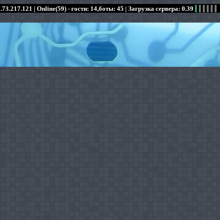
.73.217.121 |
Online(59) - гости: 14,боты: 45
| Загрузка сервера: 0.39
:
:
:
:
:
:
:
:
:
:
:
: