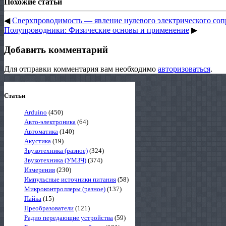
Похожие статьи
◀
Сверхпроводимость — явление нулевого электрического соп
Полупроводники: Физические основы и применение
▶
Добавить комментарий
Для отправки комментария вам необходимо
авторизоваться
.
Статьи
Arduino
(450)
Авто-электроника
(64)
Автоматика
(140)
Акустика
(19)
Звукотехника (разное)
(324)
Звукотехника (УМЗЧ)
(374)
Измерения
(230)
Импульсные источники питания
(58)
Микроконтроллеры (разное)
(137)
Пайка
(15)
Преобразователи
(121)
Радио передающие устройства
(59)