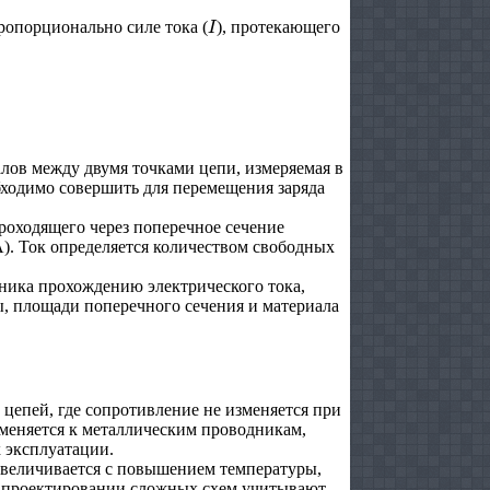
I
пропорционально силе тока (
), протекающего
лов между двумя точками цепи, измеряемая в
обходимо совершить для перемещения заряда
проходящего через поперечное сечение
А). Ток определяется количеством свободных
ника прохождению электрического тока,
ы, площади поперечного сечения и материала
цепей, где сопротивление не изменяется при
меняется к металлическим проводникам,
 эксплуатации.
величивается с повышением температуры,
и проектировании сложных схем учитывают