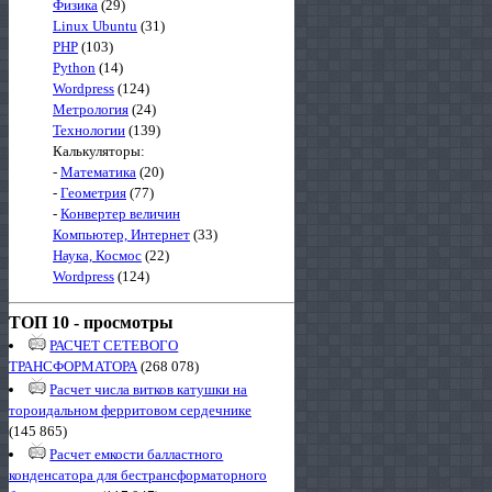
Физика
(29)
Linux Ubuntu
(31)
PHP
(103)
Python
(14)
Wordpress
(124)
Метрология
(24)
Технологии
(139)
Калькуляторы:
-
Математика
(20)
-
Геометрия
(77)
-
Конвертер величин
Компьютер, Интернет
(33)
Наука, Космос
(22)
Wordpress
(124)
ТОП 10 - просмотры
РАСЧЕТ СЕТЕВОГО
ТРАНСФОРМАТОРА
(268 078)
Расчет числа витков катушки на
тороидальном ферритовом сердечнике
(145 865)
Расчет емкости балластного
конденсатора для бестрансформаторного