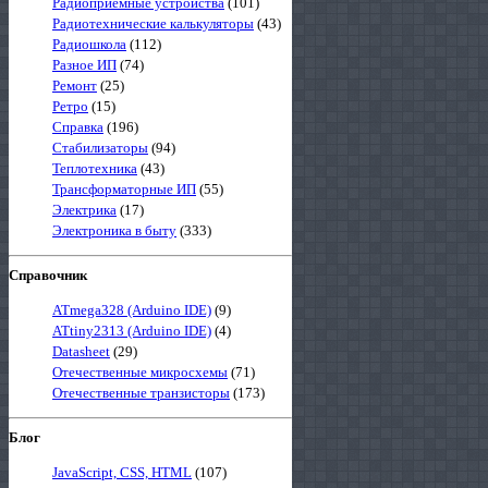
Радиоприемные устройства
(101)
Радиотехнические калькуляторы
(43)
Радиошкола
(112)
Разное ИП
(74)
Ремонт
(25)
Ретро
(15)
Справка
(196)
Стабилизаторы
(94)
Теплотехника
(43)
Трансформаторные ИП
(55)
Электрика
(17)
Электроника в быту
(333)
Справочник
ATmega328 (Arduino IDE)
(9)
ATtiny2313 (Arduino IDE)
(4)
Datasheet
(29)
Отечественные микросхемы
(71)
Отечественные транзисторы
(173)
Блог
JavaScript, CSS, HTML
(107)