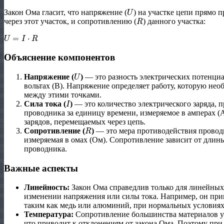
U
Закон Ома гласит, что напряжение (
) на участке цепи прямо 
R
через этот участок, и сопротивлению (
) данного участка:
U
=
I
⋅
R
Объяснение компонентов
U
Напряжение (
)
— это разность электрических потенциа
вольтах (В). Напряжение определяет работу, которую не
между этими точками.
I
Сила тока (
)
— это количество электрического заряда, 
проводника за единицу времени, измеряемое в амперах (
зарядов, перемещаемых через цепь.
R
Сопротивление (
)
— это мера противодействия провод
измеряемая в омах (Ом). Сопротивление зависит от длин
проводника.
Важные аспекты
Линейность:
Закон Ома справедлив только для линейных 
изменении напряжения или силы тока. Например, он при
таким как медь или алюминий, при нормальных условиях
Температура:
Сопротивление большинства материалов у
что приводит к отклонениям от закона Ома. Поэтому пр