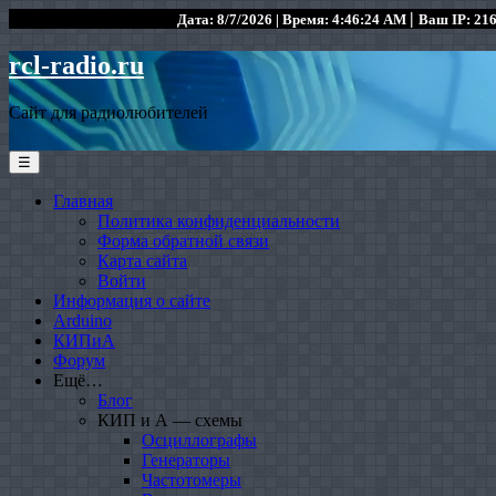
|
Дата: 8/7/2026 | Время: 4:46:24 AM
Ваш IP: 216
rcl-radio.ru
Сайт для радиолюбителей
☰
Главная
Политика конфиденциальности
Форма обратной связи
Карта сайта
Войти
Информация о сайте
Arduino
КИПиА
Форум
Ещё…
Блог
КИП и А — схемы
Осциллографы
Генераторы
Частотомеры