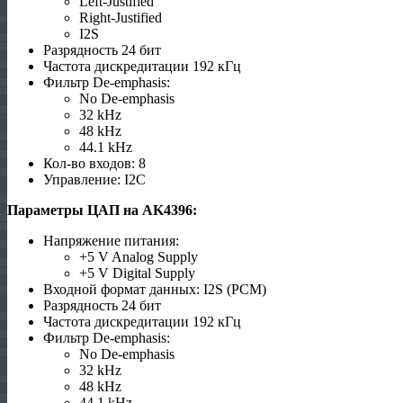
Left-Justified
Right-Justified
I2S
Разрядность 24 бит
Частота дискредитации 192 кГц
Фильтр De-emphasis:
No De-emphasis
32 kHz
48 kHz
44.1 kHz
Кол-во входов: 8
Управление: I2C
Параметры ЦАП на AK4396:
Напряжение питания:
+5 V Analog Supply
+5 V Digital Supply
Входной формат данных: I2S (PCM)
Разрядность 24 бит
Частота дискредитации 192 кГц
Фильтр De-emphasis:
No De-emphasis
32 kHz
48 kHz
44.1 kHz