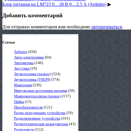
Блок питания на LM723 0…28 В 0…2.5 А (Arduino)
▶
Добавить комментарий
Для отправки комментария вам необходимо
авторизоваться
.
Статьи
Arduino
(450)
Авто-электроника
(64)
Автоматика
(140)
Акустика
(19)
Звукотехника (разное)
(324)
Звукотехника (УМЗЧ)
(374)
Измерения
(230)
Импульсные источники питания
(58)
Микроконтроллеры (разное)
(137)
Пайка
(15)
Преобразователи
(121)
Радио передающие устройства
(59)
Радиоприемные устройства
(101)
Радиотехнические калькуляторы
(43)
Радиошкола
(112)