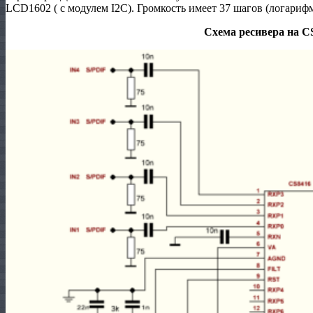
LCD1602 ( с модулем I2C). Громкость имеет 37 шагов (логариф
Схема ресивера на C