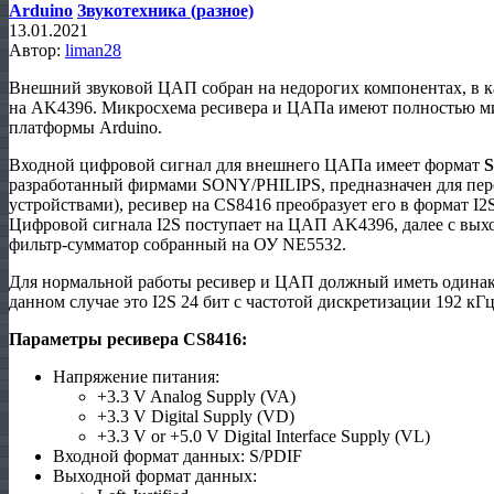
Arduino
Звукотехника (разное)
13.01.2021
Автор:
liman28
Внешний звуковой ЦАП собран на недорогих компонентах, в к
на AK4396. Микросхема ресивера и ЦАПа имеют полностью ми
платформы Arduino.
Входной цифровой сигнал для внешнего ЦАПа имеет формат
S
разработанный фирмами SONY/PHILIPS, предназначен для пер
устройствами), ресивер на CS8416 преобразует его в формат I2
Цифровой сигнала I2S поступает на ЦАП AK4396, далее с выхо
фильтр-сумматор собранный на ОУ NE5532.
Для нормальной работы ресивер и ЦАП должный иметь одинак
данном случае это I2S 24 бит с частотой дискретизации 192 кГц
Параметры ресивера CS8416:
Напряжение питания:
+3.3 V Analog Supply (VA)
+3.3 V Digital Supply (VD)
+3.3 V or +5.0 V Digital Interface Supply (VL)
Входной формат данных: S/PDIF
Выходной формат данных: