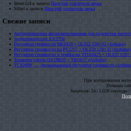
liman324
к записи
Простой усилитель звука
Mihel
к записи
Простой усилитель звука
Свежие записи
Автоуправление фитосветильником для подсветки растен
Аудиопроцессор AX2358
Регулятор громкости M62429 + OLED 128×32 (Arduino)
Регулятор громкости на PT2257 + OLED 128×32 (Arduino)
Регулятор громкости и тембра на TDA8425 + OLED 128×3
Терморегулятор DS18B20 + TM1637 (Arduino)
TC9260P — двухканальный регулятор громкости (Arduin
При копировании матери
Помошь сайт
Запросов: 24 | 1,028 секунды 
Пол