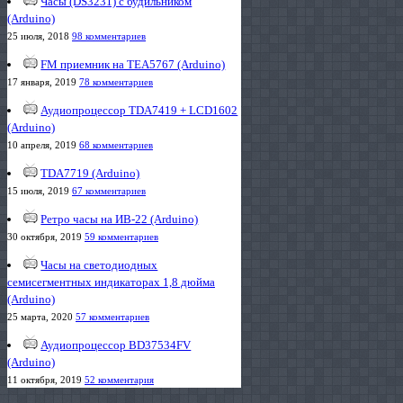
Часы (DS3231) с будильником
(Arduino)
25 июля, 2018
98 комментариев
FM приемник на TEA5767 (Arduino)
17 января, 2019
78 комментариев
Аудиопроцессор TDA7419 + LCD1602
(Arduino)
10 апреля, 2019
68 комментариев
TDA7719 (Arduino)
15 июля, 2019
67 комментариев
Ретро часы на ИВ-22 (Arduino)
30 октября, 2019
59 комментариев
Часы на светодиодных
семисегментных индикаторах 1,8 дюйма
(Arduino)
25 марта, 2020
57 комментариев
Аудиопроцессор BD37534FV
(Arduino)
11 октября, 2019
52 комментария