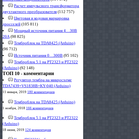
Расчет импульсного трансформатора
двухтактного преобразователя
(112 757)
Цветовая и кодовая маркировка
дросселей
(105 811)
Мощный источник питания 4…30В
20А
(98 825)
Темброблок на TDA8425 (Arduino)
(96 712)
Источник питания 0…300В
(95 102)
Темброблок 5.1 на PT2323 и PT2322
(Arduino)
(92 148)
ТОП 10 - комментарии
Регулятор тембра на микросхеме
TDA7439+VS1838B+KY-040 (Arduino)
11 января, 2019
180 комментариев
Темброблок на TDA8425 (Arduino)
1 ноября, 2018
166 комментариев
Темброблок 5.1 на PT2323 и PT2322
(Arduino)
18 июня, 2019
124 комментария