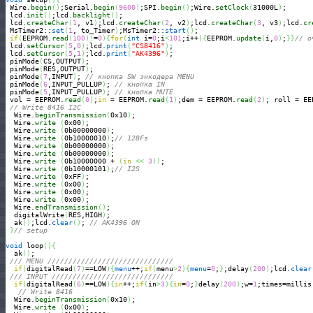
 Wire.
begin
(
)
;Serial.
begin
(
9600
)
;SPI.
begin
(
)
;Wire.
setClock
(
31000L
)
;

 lcd.
init
(
)
;lcd.
backlight
(
)
;

 lcd.
createChar
(
1
, v1
)
;lcd.
createChar
(
2
, v2
)
;lcd.
createChar
(
3
, v3
)
;lcd.
cr
 MsTimer2::
set
(
1
, to_Timer
)
;MsTimer2::
start
(
)
;

if
(
EEPROM.
read
(
100
)
!
=
0
)
{
for
(
int
 i=
0
;i
<
101
;i++
)
{
EEPROM.
update
(
i,
0
)
;
}
}
// о
 lcd.
setCursor
(
5
,
0
)
;lcd.
print
(
"CS8416"
)
;

 lcd.
setCursor
(
5
,
1
)
;lcd.
print
(
"AK4396"
)
;

 pinMode
(
CS,OUTPUT
)
;

 pinMode
(
RES,OUTPUT
)
;

 pinMode
(
7
,INPUT
)
; 
// кнопка SW энкодера MENU
 pinMode
(
6
,INPUT_PULLUP
)
; 
// кнопка IN
 pinMode
(
5
,INPUT_PULLUP
)
; 
// кнопка MUTE
 vol = EEPROM.
read
(
0
)
;
in
 = EEPROM.
read
(
1
)
;dem = EEPROM.
read
(
2
)
; roll = EE
// Write 8416 I2C
  Wire.
beginTransmission
(
0x10
)
;

  Wire.
write
(
0x00
)
;

  Wire.
write
(
0b00000000
)
;

  Wire.
write
(
0b10000010
)
;
// 128Fs
  Wire.
write
(
0b00000000
)
;

  Wire.
write
(
0b00000000
)
;

  Wire.
write
(
0b10000000 + 
(
in
<<
3
)
)
;

  Wire.
write
(
0b10000101
)
;
// I2S
  Wire.
write
(
0xFF
)
;

  Wire.
write
(
0x00
)
;

  Wire.
write
(
0x00
)
;

  Wire.
write
(
0x00
)
;

  Wire.
endTransmission
(
)
;

  digitalWrite
(
RES,HIGH
)
;

  ak
(
)
;lcd.
clear
(
)
; 
// AK4396 ON
}
// setup
void
 loop
(
)
{
  ak
(
)
;

/// MENU //////////////////////////////
if
(
digitalRead
(
7
)
==LOW
)
{
menu
++;
if
(
menu
>
2
)
{
menu
=
0
;
}
;delay
(
200
)
;lcd.
clear
/// INPUT /////////////////////////////
if
(
digitalRead
(
6
)
==LOW
)
{
in
++;
if
(
in
>
3
)
{
in
=
0
;
}
delay
(
200
)
;w=
1
;times=millis
// Write 8416
  Wire.
beginTransmission
(
0x10
)
;

  Wire.
write
(
0x00
)
;
