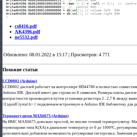
  WriteAK4396
(
0b0010000000000111
)
;  
//  control 00H
  WriteAK4396
(
0b0010000100010010 + 
(
dem 
<<
1
)
 + 
(
roll 
<<
5
)
)
;  
//  contro
  WriteAK4396
(
0b0010001000000000
)
;  
//  control 02H
  WriteAK4396
(
0b0010001100000000 + db
[
vol
]
)
; 
// volume left  03H
  WriteAK4396
(
0b0010010000000000 + db
[
vol
]
)
; 
// volume right 04H
}
cs8416.pdf
AK4396.pdf
ne5532.pdf
Обновлено: 08.01.2022 в 15:17 | Просмотров: 4 771
Похожие статьи
LCD0802 (Arduino)
LCD0802 дисплей работает на контроллере HD44780 и полностью совместим с
Arduino IDE. Дисплей имеет две строки по 8 символов. Размеры платы дисп
контрастности производится путем установки резистора 2...2,7 К между выво
<LiquidCrystal.h> // подключаем встроенную в Arduino IDE библиотеку для ди
Терморегулятор MAX6675 (Arduino)
На ИМС MAX6675 довольно простой, но вполне точный терморегулятор. Ми
термопарами типа К(ХА) в диапазоне температур от 0 до 1000ºС, регулировк
дополнительно добавлена возможность регулировки гистерезиса. Значения ре