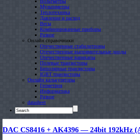
Вольтметры
Мультиметры
Теплотехника
Давление и расход
Весы
Комбинированные приборы
Разное
Онлайн справочники
Отечественные стабилитроны
Отечественные выпрямительные диоды
Отечественные варикапы
Полевые транзисторы
Биполярные транзисторы
IGBT транзисторы
Онлайн калькуляторы
Геометрия
Информатика
Разное
datasheet
Search
for:
DAC CS8416 + AK4396 — 24bit 192kHz (