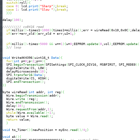
switch
(
roll
)
{
case
0
: lcd.
print
(
"Sharp"
)
;
break
;

case
1
: lcd.
print
(
"Slow "
)
;
break
;

}
}
}
delay
(
100
)
;

////////// cs8416 read  
if
(
millis
(
)
-times1
>
1000
)
{
times1=millis
(
)
;err = wireRead
(
0x10,0x0C
)
;dela
if
(
err
!
=err_old
)
{
err_old = err;w2=
1
;
}
if
(
millis
(
)
-times
>
5000
&&
 w==
1
)
{
w=
0
;EEPROM.
update
(
0
,vol
)
;EEPROM.
update
(
}
// loop
void
 WriteAK4396
(
uint16_t 
Data
)
{
for
(
int
 p=
0
;p
<
2
;p++
)
{
  SPI.
beginTransaction
(
SPISettings
(
SPI_CLOCK_DIV16, MSBFIRST, SPI_MODE0
)
)
  digitalWrite
(
CS, LOW
)
;

  delayMicroseconds
(
10
)
;

  SPI.
transfer16
(
Data
)
;

  digitalWrite
(
CS, HIGH
)
;

  SPI.
endTransaction
(
)
}
}
byte wireRead
(
int
 addr, 
int
 reg
)
{
  Wire.
beginTransmission
(
addr
)
;

  Wire.
write
(
reg
)
;

  Wire.
endTransmission
(
)
;

  delay
(
10
)
;

  Wire.
requestFrom
(
addr,
1
)
;

while
(
Wire.
available
(
)
<
1
)
;

  byte value = Wire.
read
(
)
;

return
 value;

}
void
 to_Timer
(
)
{
newPosition = myEnc.
read
(
)
/
4
;
}
void
 ak
(
)
{