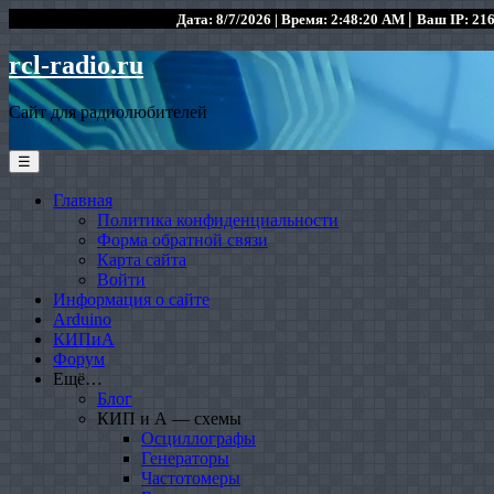
|
Дата: 8/7/2026 | Время: 2:48:20 AM
Ваш IP: 216
rcl-radio.ru
Сайт для радиолюбителей
☰
Главная
Политика конфиденциальности
Форма обратной связи
Карта сайта
Войти
Информация о сайте
Arduino
КИПиА
Форум
Ещё…
Блог
КИП и А — схемы
Осциллографы
Генераторы
Частотомеры