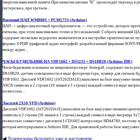
энергонезависимой памяти.При нажатии кнопки "К" происходит переход в ре
гистерезиса, при третьем...
Внешний ЦАП WM8805 + PCM1753 (Arduino)
ЦАП — цифро-аналоговый преобразователь — это устройство, которое прео
сигналы, при этом максимально точно и без искажений. Собрать внешний ЦА
содержит несколько недорогих компонентов и в настройке практически не н
формат S/PDIF (цифровой аудио интерфейс разработанный фирмами SONY/PHI
между аудио...
ЧАСЫ-БУДИЛЬНИК НА VDF1602 + DS3231 + DS18B20 (Arduino IDE)
Часы-будильник основаны на микроконтроллере Atmega8, содержит часы ре
DS18B20, датчик освещенности в виде фоторезистора, зуммер для сигнала бу
VDF1602. Дисплей VDF1602 (16T202DA1E) выполнен на базе вакуумно-люми
ASCII символы в 2 строки (16 знаков в 1 строке) каждый символ в виде ма
полностью...
Дисплей 2X16 VFD (Arduino)
Дисплей VDF1602 (16T202DA1E) выполнен на базе вакуумно-люминесцентно
символы в 2 строки (16 знаков в 1 строке) каждый символ в виде матрицы 
полностью совместим с дисплеем LCD1602 контроллере HD44780, поэтому ис
которая интегрирована в Arduino IDE. Для правильной работы базе вакуумно
◀
Телевизоры будущего уже в настоящем