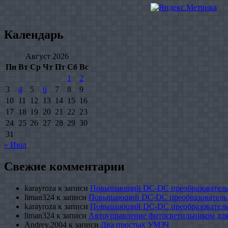
Календарь
Август 2026
Пн
Вт
Ср
Чт
Пт
Сб
Вс
1
2
3
4
5
6
7
8
9
10
11
12
13
14
15
16
17
18
19
20
21
22
23
24
25
26
27
28
29
30
31
« Июл
Свежие комментарии
karayroza
к записи
Повышающий DC-DC преобразователь
liman324
к записи
Повышающий DC-DC преобразователь
karayroza
к записи
Повышающий DC-DC преобразователь
liman324
к записи
Автоуправление фитосветильником для
Andrey.2004
к записи
Два простых УМЗЧ