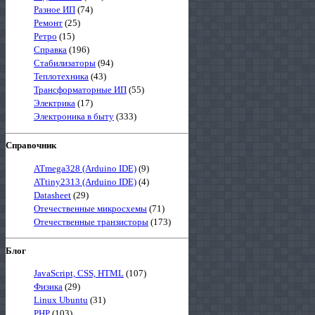
Разное ИП
(74)
Ремонт
(25)
Ретро
(15)
Справка
(196)
Стабилизаторы
(94)
Теплотехника
(43)
Трансформаторные ИП
(55)
Электрика
(17)
Электроника в быту
(333)
Справочник
ATmega328 (Arduino IDE)
(9)
ATtiny2313 (Arduino IDE)
(4)
Datasheet
(29)
Отечественные микросхемы
(71)
Отечественные транзисторы
(173)
Блог
JavaScript, CSS, HTML
(107)
Физика
(29)
Linux Ubuntu
(31)
PHP
(103)