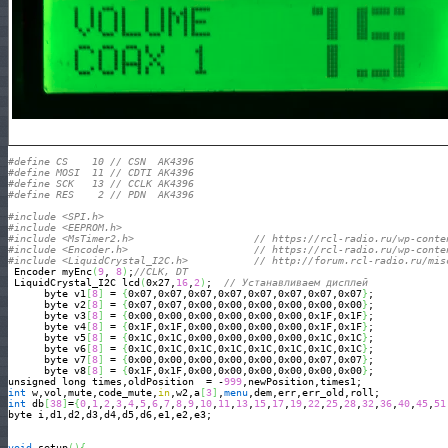
#define CS    10 // CSN  AK4396
#define MOSI  11 // CDTI AK4396
#define SCK   13 // CCLK AK4396
#define RES    2 // PDN  AK4396
#include <SPI.h>
#include <EEPROM.h>
#include <MsTimer2.h>                    // https://rcl-radio.ru/wp-conte
#include <Encoder.h>                     // https://rcl-radio.ru/wp-conte
#include <LiquidCrystal_I2C.h>           // http://forum.rcl-radio.ru/mis
 Encoder myEnc
(
9
, 
8
)
;
//CLK, DT
 LiquidCrystal_I2C lcd
(
0x27,
16
,
2
)
;  
// Устанавливаем дисплей 
      byte v1
[
8
]
 = 
{
0x07,0x07,0x07,0x07,0x07,0x07,0x07,0x07
}
;

      byte v2
[
8
]
 = 
{
0x07,0x07,0x00,0x00,0x00,0x00,0x00,0x00
}
;      

      byte v3
[
8
]
 = 
{
0x00,0x00,0x00,0x00,0x00,0x00,0x1F,0x1F
}
;

      byte v4
[
8
]
 = 
{
0x1F,0x1F,0x00,0x00,0x00,0x00,0x1F,0x1F
}
;

      byte v5
[
8
]
 = 
{
0x1C,0x1C,0x00,0x00,0x00,0x00,0x1C,0x1C
}
;

      byte v6
[
8
]
 = 
{
0x1C,0x1C,0x1C,0x1C,0x1C,0x1C,0x1C,0x1C
}
;

      byte v7
[
8
]
 = 
{
0x00,0x00,0x00,0x00,0x00,0x00,0x07,0x07
}
;

      byte v8
[
8
]
 = 
{
0x1F,0x1F,0x00,0x00,0x00,0x00,0x00,0x00
}
;

unsigned long times,oldPosition  = -
999
int
 w,vol,mute,code_mute,
in
,w2,a
[
3
]
,
menu
int
 db
[
38
]
=
{
0
,
1
,
2
,
3
,
4
,
5
,
6
,
7
,
8
,
9
,
10
,
11
,
13
,
15
,
17
,
19
,
22
,
25
,
28
,
32
,
36
,
40
,
45
,
51
byte i,d1,d2,d3,d4,d5,d6,e1,e2,e3;

void
 setup
(
)
{