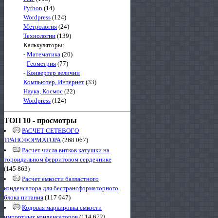
Python
(14)
Wordpress
(124)
Метрология
(24)
Технологии
(139)
Калькуляторы:
-
Математика
(20)
-
Геометрия
(77)
-
Конвертер величин
Компьютер, Интернет
(33)
Наука, Космос
(22)
Wordpress
(124)
ТОП 10 - просмотры
РАСЧЕТ СЕТЕВОГО
ТРАНСФОРМАТОРА
(268 067)
Расчет числа витков катушки на
тороидальном ферритовом сердечнике
(145 863)
Расчет емкости балластного
конденсатора для бестрансформаторного
блока питания
(117 047)
Кодовая маркировка емкости
импортных конденсаторов
(114 672)