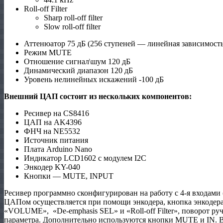
Roll-off Filter
Sharp roll-off filter
Slow roll-off filter
Аттенюатор 75 дБ (256 ступеней — линейная зависимость
Режим MUTE
Отношение сигнал\шум 120 дБ
Динамический диапазон 120 дБ
Уровень нелинейных искажений -100 дБ
Внешний ЦАП состоит из нескольких компонентов:
Ресивер на CS8416
ЦАП на AK4396
ФНЧ на NE5532
Источник питания
Плата Arduino Nano
Индикатор LCD1602 с модулем I2C
Энкодер KY-040
Кнопки — MUTE, INPUT
Ресивер программно сконфигурирован на работу с 4-я входами
ЦАПом осуществляется при помощи энкодера, кнопка энкодера
«VOLUME», «De-emphasis SEL» и «Roll-off Filter», поворот ру
параметра. Дополнительно используются кнопки MUTE и IN. 