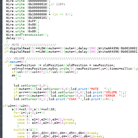
  Wire.
write
(
0b00000000
)
;

  Wire.
write
(
0b10000010
)
;
// 128Fs
  Wire.
write
(
0b00000000
)
;

  Wire.
write
(
0b00000000
)
;

  Wire.
write
(
0b10000000 + 
(
in
<<
3
)
)
;

  Wire.
write
(
0b10000101
)
;

  Wire.
write
(
0xFF
)
;

  Wire.
write
(
0x00
)
;

  Wire.
write
(
0x00
)
;

  Wire.
write
(
0x00
)
;

  Wire.
endTransmission
(
)
;

  delay
(
10
)
;

}
/// MUTE ///////////////////
if
(
digitalRead
(
5
)
==LOW
&&
mute==
0
)
{
mute=
1
;delay
(
200
)
;WriteAK4396
(
0b0010001
if
(
digitalRead
(
5
)
==LOW
&&
mute==
1
)
{
mute=
0
;delay
(
200
)
;WriteAK4396
(
0b0010001
/// VOLUME ///////////////////////////////////////////////////
if
(
menu
==
0
)
{
if
(
newPosition 
!
= oldPosition
)
{
oldPosition = newPosition;

     vol=vol+newPosition;myEnc.
write
(
0
)
;newPosition=
0
;w=
1
;times=millis
(
)
;
if
(
vol
>
37
)
{
vol=
37
;
}
if
(
vol
<
0
)
{
vol=
0
;
}
     ak
(
)
;

}
      lcd.
setCursor
(
0
,
0
)
;

if
(
mute==
1
)
{
lcd.
setCursor
(
0
,
0
)
;lcd.
print
(
"MUTE   "
)
;
}
if
(
err==
0
&&
mute==
0
)
{
lcd.
setCursor
(
0
,
0
)
;lcd.
print
(
"VOLUME "
)
;
}
if
(
err
>
0
&&
mute==
0
)
{
 lcd.
setCursor
(
0
,
0
)
;lcd.
print
(
"ERROR  "
)
;
}
      lcd.
setCursor
(
0
,
1
)
;lcd.
print
(
"COAX "
)
;lcd.
print
(
in
+
1
)
;

if
(
w2==
1
)
{
w2=
0
;

     a
[
0
]
=vol
/
10
;a
[
1
]
=vol
%
10;

for
(
i=
0
;i
<
2
;i++
)
{
switch
(
i
)
{
case
0
: e1=
9
,e2=
10
,e3=
11
;
break
;

case
1
: e1=
12
,e2=
13
,e3=
14
;
break
;

}
switch
(
a
[
i
]
)
{
case
0
: d1=
1
,d2=
8
,d3=
6
,d4=
1
,d5=
3
,d6=
6
;
break
;

case
1
: d1=
32
,d2=
2
,d3=
6
,d4=
32
,d5=
32
,d6=
6
;
break
;
