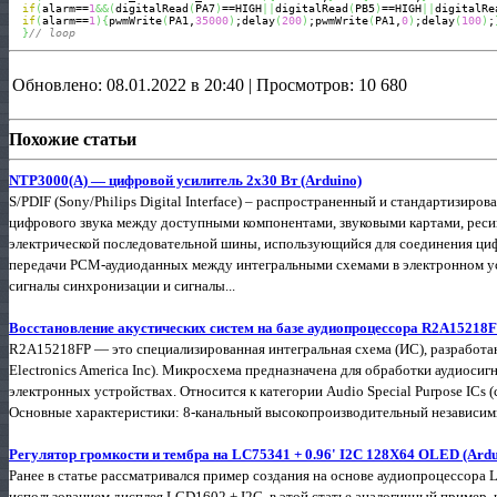
if
(
alarm==
1
&&
(
digitalRead
(
PA7
)
==HIGH
||
digitalRead
(
PB5
)
==HIGH
||
digitalRe
if
(
alarm==
1
)
{
pwmWrite
(
PA1,
35000
)
;delay
(
200
)
;pwmWrite
(
PA1,
0
)
;delay
(
100
)
;
}
// loop
Обновлено: 08.01.2022 в 20:40 | Просмотров: 10 680
Похожие статьи
NTP3000(А) — цифровой усилитель 2х30 Вт (Arduino)
S/PDIF (Sony/Philips Digital Interface) – распространенный и стандартизир
цифрового звука между доступными компонентами, звуковыми картами, реси
электрической последовательной шины, использующийся для соединения ци
передачи PCM-аудиоданных между интегральными схемами в электронном ус
сигналы синхронизации и сигналы...
Восстановление акустических систем на базе аудиопроцессора R2A15218
R2A15218FP — это специализированная интегральная схема (ИС), разработанн
Electronics America Inc). Микросхема предназначена для обработки аудиоси
электронных устройствах. Относится к категории Audio Special Purpose ICs
Основные характеристики: 8-канальный высокопроизводительный независимый
Регулятор громкости и тембра на LC75341 + 0.96' I2C 128X64 OLED (Ardu
Ранее в статье рассматривался пример создания на основе аудиопроцессора 
использованием дисплея LCD1602 + I2C, в этой статье аналогичный пример, 