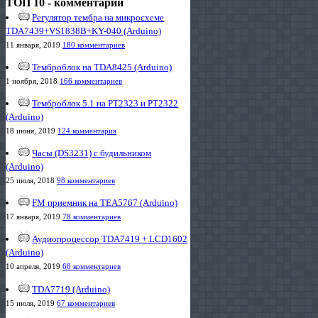
ТОП 10 - комментарии
Регулятор тембра на микросхеме
TDA7439+VS1838B+KY-040 (Arduino)
11 января, 2019
180 комментариев
Темброблок на TDA8425 (Arduino)
1 ноября, 2018
166 комментариев
Темброблок 5.1 на PT2323 и PT2322
(Arduino)
18 июня, 2019
124 комментария
Часы (DS3231) с будильником
(Arduino)
25 июля, 2018
98 комментариев
FM приемник на TEA5767 (Arduino)
17 января, 2019
78 комментариев
Аудиопроцессор TDA7419 + LCD1602
(Arduino)
10 апреля, 2019
68 комментариев
TDA7719 (Arduino)
15 июля, 2019
67 комментариев