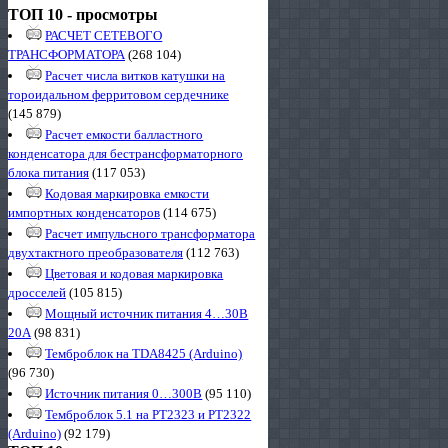
ТОП 10 - просмотры
РАСЧЕТ СЕТЕВОГО
ТРАНСФОРМАТОРА
(268 104)
Расчет числа витков катушки на
тороидальном ферритовом сердечнике
(145 879)
Расчет емкости балластного
конденсатора для бестрансформаторного
блока питания
(117 053)
Кодовая маркировка емкости
импортных конденсаторов
(114 675)
Расчет импульсного трансформатора
двухтактного преобразователя
(112 763)
Цветовая и кодовая маркировка
дросселей
(105 815)
Мощный источник питания 4…30В
20А
(98 831)
Темброблок на TDA8425 (Arduino)
(96 730)
Источник питания 0…300В
(95 110)
Темброблок 5.1 на PT2323 и PT2322
(Arduino)
(92 179)