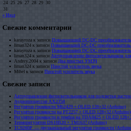
24
25
26
27
28
29
30
31
« Июл
Свежие комментарии
karayroza
к записи
Повышающий DC-DC преобразователь
liman324
к записи
Повышающий DC-DC преобразователь
karayroza
к записи
Повышающий DC-DC преобразователь
liman324
к записи
Автоуправление фитосветильником для
Andrey.2004
к записи
Два простых УМЗЧ
liman324
к записи
Простой усилитель звука
Mihel
к записи
Простой усилитель звука
Свежие записи
Автоуправление фитосветильником для подсветки растен
Аудиопроцессор AX2358
Регулятор громкости M62429 + OLED 128×32 (Arduino)
Регулятор громкости на PT2257 + OLED 128×32 (Arduino)
Регулятор громкости и тембра на TDA8425 + OLED 128×3
Терморегулятор DS18B20 + TM1637 (Arduino)
TC9260P — двухканальный регулятор громкости (Arduin