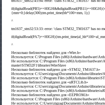
tm1637_stm32:45:94: error: ‘class STM32_TM1637’ has no me
if(digitalRead(PB5)==HIGH&&digitalRead(PB11)==HIGH)
{mm=0;}delay(300);tm.print_time(hh*100+mm, 1);}
^
tm1637_stm32:53:33: error: ‘class STM32_TM1637’ has no me
if(digitalRead(PA7)==HIGH){tm.print_time(al_hh*100+al_mm
^
Несколько библиотек найдено для «Wire.h»
Используется: C:\Program Files (x86)\Arduino\hardware\Ar
Не используется: C:\Program Files (x86)\Arduino\hardware
master\STM32F1\libraries\WireSlave
Несколько библиотек найдено для «STM32_TM1637.h»
Используется: C:\Users\zigzag\Documents\Arduino\librari
Не используется: C:\Program Files (x86)\Arduino\librarie
Несколько библиотек найдено для «uRTCLib.h»
Используется: C:\Users\zigzag\Documents\Arduino\libraries
Не используется: C:\Program Files (x86)\Arduino\libraries\u
Несколько библиотек найдено для «EEPROM.h»
Используется: C:\Program Files (x86)\Arduino\hardware\A
Не используется: C:\Users\zigzag\Documents\Arduino\libra