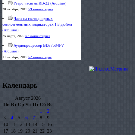
Ретро часы на ИВ-22 (Arduino)
30 октября, 2019
59 комментариев
Часы на светодиодных
семисегментных индикаторах 1,8 дюйма
(Arduino)
25 марта, 2020
57 комментариев
Аудиопроцессор BD37534FV
(Arduino)
11 октября, 2019
52 комментария
Календарь
Август 2026
Пн
Вт
Ср
Чт
Пт
Сб
Вс
1
2
3
4
5
6
7
8
9
10
11
12
13
14
15
16
17
18
19
20
21
22
23