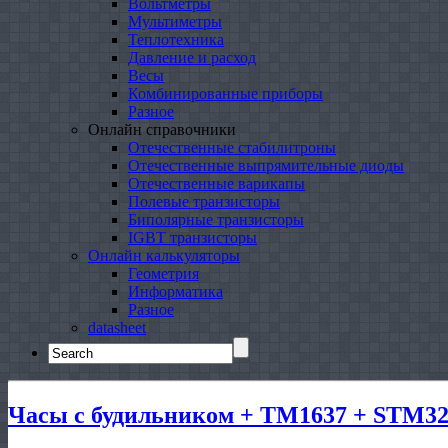
Вольтметры
Мультиметры
Теплотехника
Давление и расход
Весы
Комбинированные приборы
Разное
Онлайн справочники
Отечественные стабилитроны
Отечественные выпрямительные диоды
Отечественные варикапы
Полевые транзисторы
Биполярные транзисторы
IGBT транзисторы
Онлайн калькуляторы
Геометрия
Информатика
Разное
datasheet
Search
for:
Часы с будильником + TM1637 + STM32 