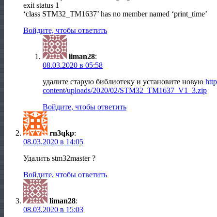
exit status 1
‘class STM32_TM1637’ has no member named ‘print_time’
Войдите, чтобы ответить
liman28
:
08.03.2020 в 05:58
удалите старую библиотеку и установите новую
http
content/uploads/2020/02/STM32_TM1637_V1_3.zip
Войдите, чтобы ответить
rn3qkp
:
08.03.2020 в 14:05
Удалить stm32master ?
Войдите, чтобы ответить
liman28
:
08.03.2020 в 15:03