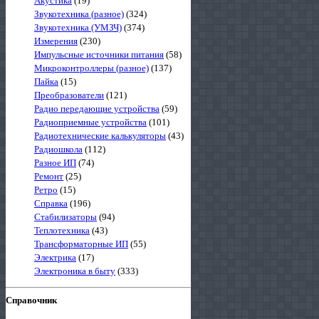
Акустика
(19)
Звукотехника (разное)
(324)
Звукотехника (УМЗЧ)
(374)
Измерения
(230)
Импульсные источники питания
(58)
Микроконтроллеры (разное)
(137)
Пайка
(15)
Преобразователи
(121)
Радио передающие устройства
(59)
Радиоприемные устройства
(101)
Радиотехнические калькуляторы
(43)
Радиошкола
(112)
Разное ИП
(74)
Ремонт
(25)
Ретро
(15)
Справка
(196)
Стабилизаторы
(94)
Теплотехника
(43)
Трансформаторные ИП
(55)
Электрика
(17)
Электроника в быту
(333)
Справочник