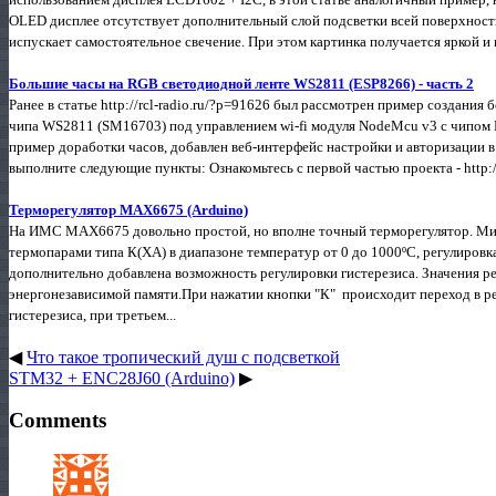
OLED дисплее отсутствует дополнительный слой подсветки всей поверхнос
испускает самостоятельное свечение. При этом картинка получается яркой и
Большие часы на RGB светодиодной ленте WS2811 (ESP8266) - часть 2
Ранее в статье http://rcl-radio.ru/?p=91626 был рассмотрен пример создания
чипа WS2811 (SM16703) под управлением wi-fi модуля NodeMcu v3 с чипом E
пример доработки часов, добавлен веб-интерфейс настройки и авторизации в 
выполните следующие пункты: Ознакомьтесь с первой частью проекта - http://
Терморегулятор MAX6675 (Arduino)
На ИМС MAX6675 довольно простой, но вполне точный терморегулятор. Ми
термопарами типа К(ХА) в диапазоне температур от 0 до 1000ºС, регулировк
дополнительно добавлена возможность регулировки гистерезиса. Значения ре
энергонезависимой памяти.При нажатии кнопки "К" происходит переход в ре
гистерезиса, при третьем...
◀
Что такое тропический душ с подсветкой
STM32 + ENC28J60 (Arduino)
▶
Comments