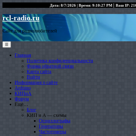
|
Дата: 8/7/2026 | Время: 9:10:27 PM
Ваш IP: 216
rcl-radio.ru
Сайт для радиолюбителей
☰
Главная
Политика конфиденциальности
Форма обратной связи
Карта сайта
Войти
Информация о сайте
Arduino
КИПиА
Форум
Ещё…
Блог
КИП и А — схемы
Осциллографы
Генераторы
Частотомеры