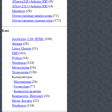
ATmega328 (Arduino IDE)
(9)
ATtiny2313 (Arduino IDE)
(4)
Datasheet
(29)
Отечественные микросхемы
(71)
Отечественные транзисторы
(173)
Блог
JavaScript, CSS, HTML
(109)
Физика
(29)
Linux Ubuntu
(31)
PHP
(103)
Python
(14)
Wordpress
(124)
Метрология
(24)
Технологии
(139)
Калькуляторы:
-
Математика
(20)
-
Геометрия
(77)
-
Конвертер величин
Компьютер, Интернет
(33)
Наука, Космос
(22)
Wordpress
(124)