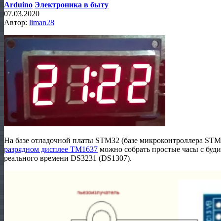
Arduino
Электроника в быту
07.03.2020
Автор:
liman28
На базе отладочной платы STM32 (базе микроконтроллера ST
разрядном дисплее TM1637
можно собрать простые часы с буди
реального времени DS3231 (DS1307).