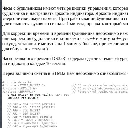
Часы с будильником имеют четыре кнопки управления, которые
будильника и настраивать яркость индикатора. Яркость индикат
энергонезависимую память. При срабатывании будильника из пь
длительность звукового сигнала 1 минута, прервать который м
Для коррекции времени и времени будильника необходимо наж
или коррекция будильника и кнопками часы++ и минуты ++ уст
секунд, установите минуты на 1 минуту больше, при смене м
для обнуления секунд ).
Часы реального времени DS3231 содержат датчик температуры,
на индикатор каждые 10 секунд.
Перед заливкой скетча в STM32 Вам необходимо ознакомиться
#include <Wire.h>
#include <STM32_TM1637.h>                // https://rcl-radio.ru/wp-conte
#include <uRTCLib.h>                     // https://github.com/Naguissa/u
#include <EEPROM.h>                      // https://rcl-radio.ru/wp-conte
   STM32_TM1637 tm
(
PB0,PB1
)
;
// CLK, DIO
   uRTCLib rtc
(
0x68
)
;       

// PB7 = SDA DS1307 (DS3231) 
// PB6 = SCL DS1307 (DS3231)
// PB0 = CLK TM1637
// PB1 = DIO TM1637
// PB5 = коррекция времени
// PB10 = часы++, яркость++
// PB11 = минуты++, яркость--
// PA7 = коррекция будильника