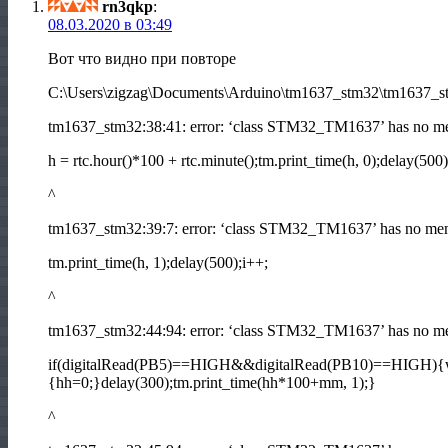
rn3qkp
:
08.03.2020 в 03:49
Вот что видно при повторе
C:\Users\zigzag\Documents\Arduino\tm1637_stm32\tm1637_stm3
tm1637_stm32:38:41: error: ‘class STM32_TM1637’ has no me
h = rtc.hour()*100 + rtc.minute();tm.print_time(h, 0);delay(500)
^
tm1637_stm32:39:7: error: ‘class STM32_TM1637’ has no mem
tm.print_time(h, 1);delay(500);i++;
^
tm1637_stm32:44:94: error: ‘class STM32_TM1637’ has no me
if(digitalRead(PB5)==HIGH&&digitalRead(PB10)==HIGH){w
{hh=0;}delay(300);tm.print_time(hh*100+mm, 1);}
^