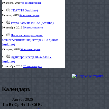
10 апреля, 2019
68 комментариев
TDA7719 (Arduino)
15 июля, 2019
67 комментариев
Ретро часы на ИВ-22 (Arduino)
30 октября, 2019
59 комментариев
Часы на светодиодных
семисегментных индикаторах 1,8 дюйма
(Arduino)
25 марта, 2020
57 комментариев
Аудиопроцессор BD37534FV
(Arduino)
11 октября, 2019
52 комментария
Календарь
Август 2026
Пн
Вт
Ср
Чт
Пт
Сб
Вс