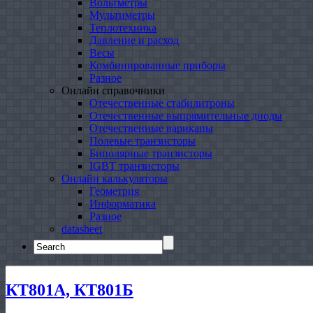
Вольтметры
Мультиметры
Теплотехника
Давление и расход
Весы
Комбинированные приборы
Разное
Онлайн справочники
Отечественные стабилитроны
Отечественные выпрямительные диоды
Отечественные варикапы
Полевые транзисторы
Биполярные транзисторы
IGBT транзисторы
Онлайн калькуляторы
Геометрия
Информатика
Разное
datasheet
Search
for:
КТ801А, КТ801Б