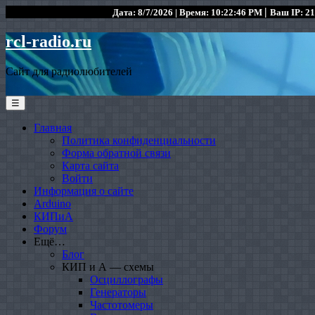
|
Дата: 8/7/2026 | Время: 10:22:46 PM
Ваш IP: 21
rcl-radio.ru
Сайт для радиолюбителей
☰
Главная
Политика конфиденциальности
Форма обратной связи
Карта сайта
Войти
Информация о сайте
Arduino
КИПиА
Форум
Ещё…
Блог
КИП и А — схемы
Осциллографы
Генераторы
Частотомеры