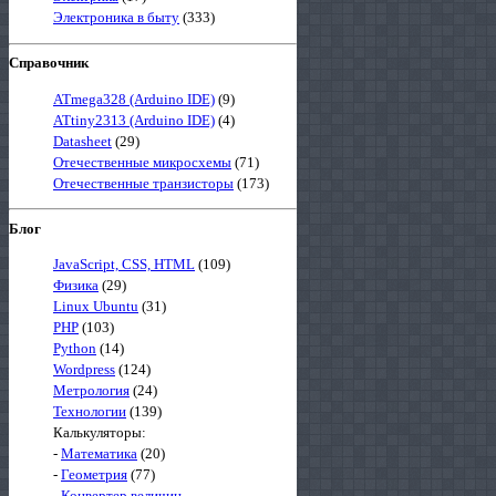
Электроника в быту
(333)
Справочник
ATmega328 (Arduino IDE)
(9)
ATtiny2313 (Arduino IDE)
(4)
Datasheet
(29)
Отечественные микросхемы
(71)
Отечественные транзисторы
(173)
Блог
JavaScript, CSS, HTML
(109)
Физика
(29)
Linux Ubuntu
(31)
PHP
(103)
Python
(14)
Wordpress
(124)
Метрология
(24)
Технологии
(139)
Калькуляторы:
-
Математика
(20)
-
Геометрия
(77)
-
Конвертер величин