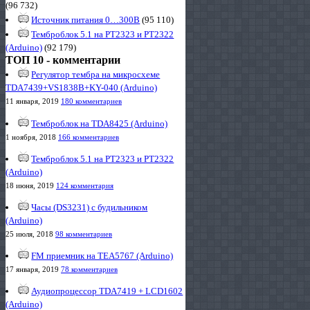
(96 732)
Источник питания 0…300В
(95 110)
Темброблок 5.1 на PT2323 и PT2322
(Arduino)
(92 179)
ТОП 10 - комментарии
Регулятор тембра на микросхеме
TDA7439+VS1838B+KY-040 (Arduino)
11 января, 2019
180 комментариев
Темброблок на TDA8425 (Arduino)
1 ноября, 2018
166 комментариев
Темброблок 5.1 на PT2323 и PT2322
(Arduino)
18 июня, 2019
124 комментария
Часы (DS3231) с будильником
(Arduino)
25 июля, 2018
98 комментариев
FM приемник на TEA5767 (Arduino)
17 января, 2019
78 комментариев
Аудиопроцессор TDA7419 + LCD1602
(Arduino)