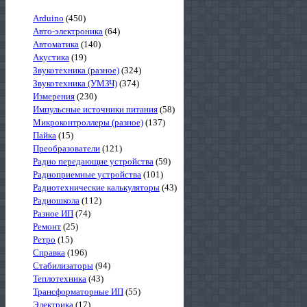
Arduino
(450)
Авто-электроника
(64)
Автоматика
(140)
Акустика
(19)
Звукотехника (разное)
(324)
Звукотехника (УМЗЧ)
(374)
Измерения
(230)
Импульсные источники питания
(58)
Микроконтроллеры (разное)
(137)
Пайка
(15)
Преобразователи
(121)
Радио передающие устройства
(59)
Радиоприемные устройства
(101)
Радиотехнические калькуляторы
(43)
Радиошкола
(112)
Разное ИП
(74)
Ремонт
(25)
Ретро
(15)
Справка
(196)
Стабилизаторы
(94)
Теплотехника
(43)
Трансформаторные ИП
(55)
Электрика
(17)