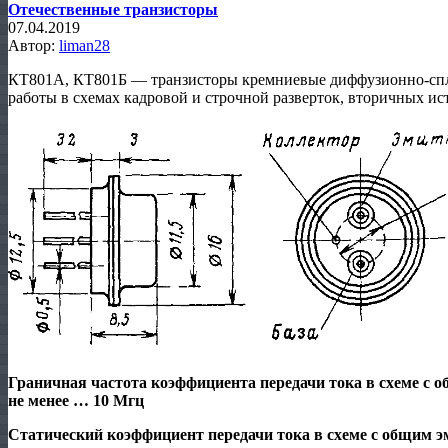
Отечественные транзисторы
07.04.2019
Автор:
liman28
КТ801А, КТ801Б — транзисторы кремниевые диффузионно-спл
работы в схемах кадровой и строчной разверток, вторичных ис
Граничная частота коэффициента передачи тока в схеме с
не менее … 10 Мгц
Статический коэффициент передачи тока в схеме с общим эми