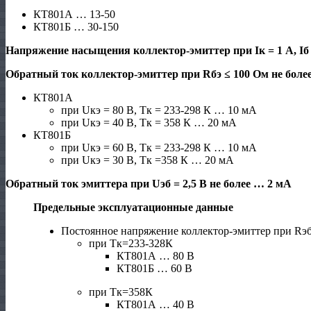
КТ801А … 13-50
КТ801Б … 30-150
Напряжение насыщения коллектор-эмиттер при Iк = 1 А, Iб =
Обратный ток коллектор-эмиттер при Rбэ ≤ 100 Ом не более
КТ801А
при Uкэ = 80 В, Тк = 233-298 К … 10 мА
при Uкэ = 40 В, Тк = 358 К … 20 мА
КТ801Б
при Uкэ = 60 В, Тк = 233-298 К … 10 мА
при Uкэ = 30 В, Тк =358 К … 20 мА
Обратный ток эмиттера при Uэб = 2,5 В не более … 2 мА
Предельные эксплуатационные данные
Постоянное напряжение коллектор-эмиттер при Rэ
при Тк=233-328К
КТ801А … 80 В
КТ801Б … 60 В
при Тк=358К
КТ801А … 40 В