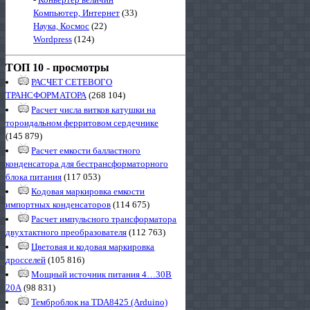
Компьютер, Интернет
(33)
Наука, Космос
(22)
Wordpress
(124)
ТОП 10 - просмотры
РАСЧЕТ СЕТЕВОГО
ТРАНСФОРМАТОРА
(268 104)
Расчет числа витков катушки на
тороидальном ферритовом сердечнике
(145 879)
Расчет емкости балластного
конденсатора для бестрансформаторного
блока питания
(117 053)
Кодовая маркировка емкости
импортных конденсаторов
(114 675)
Расчет импульсного трансформатора
двухтактного преобразователя
(112 763)
Цветовая и кодовая маркировка
дросселей
(105 816)
Мощный источник питания 4…30В
20А
(98 831)
Темброблок на TDA8425 (Arduino)