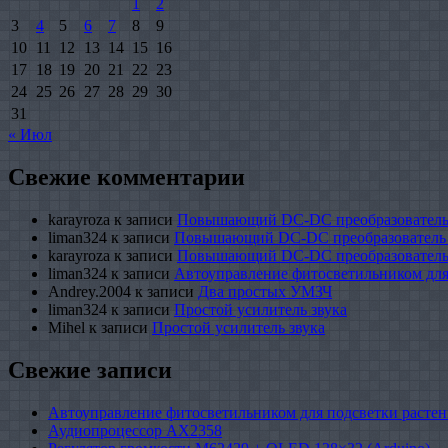
1
2
3
4
5
6
7
8
9
10
11
12
13
14
15
16
17
18
19
20
21
22
23
24
25
26
27
28
29
30
31
« Июл
Свежие комментарии
karayroza
к записи
Повышающий DC-DC преобразователь
liman324
к записи
Повышающий DC-DC преобразователь
karayroza
к записи
Повышающий DC-DC преобразователь
liman324
к записи
Автоуправление фитосветильником для
Andrey.2004
к записи
Два простых УМЗЧ
liman324
к записи
Простой усилитель звука
Mihel
к записи
Простой усилитель звука
Свежие записи
Автоуправление фитосветильником для подсветки растен
Аудиопроцессор AX2358