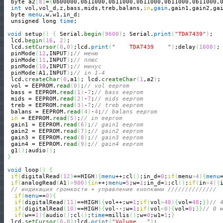
  byte a2
[
8
]
=
{
0b00000,0b11000,0b11000,0b11000,0b11000,0b11000,
int
 vol,vol_d,z,bass,mids,treb,balans,
in
,
gain
,gain1,gain2,gai
  byte 
menu
,w,w1,in_d;

  unsigned long 
time
;

void
 setup
(
)
{
 Serial.
begin
(
9600
)
; Serial.
print
(
"TDA7439"
)
;

  lcd.
begin
(
16
, 
2
)
;

  lcd.
setCursor
(
0
,
0
)
;lcd.
print
(
"    TDA7439    "
)
;delay
(
1000
)
;

  pinMode
(
12
,INPUT
)
;
// меню
  pinMode
(
11
,INPUT
)
;
// плюс
  pinMode
(
10
,INPUT
)
;
// минус
  pinMode
(
A1,INPUT
)
;
// in 1-4
  lcd.
createChar
(
0
,a1
)
; lcd.
createChar
(
1
,a2
)
;

  vol = EEPROM.
read
(
0
)
;
// vol eeprom 
  bass = EEPROM.
read
(
1
)
-
7
;
// bass eeprom
  mids = EEPROM.
read
(
2
)
-
7
;
// mids eeprom
  treb = EEPROM.
read
(
3
)
-
7
;
// treb eeprom
  balans = EEPROM.
read
(
4
)
-
4
;
// balans eeprom
in
 = EEPROM.
read
(
5
)
;
// in eeprom
  gain1 = EEPROM.
read
(
6
)
;
// gain1 eeprom
  gain2 = EEPROM.
read
(
7
)
;
// gain2 eeprom
  gain3 = EEPROM.
read
(
8
)
;
// gain3 eeprom
  gain4 = EEPROM.
read
(
9
)
;
// gain4 eeprom
  g1
(
)
;audio
(
)
;

}
void
 loop
(
)
{
if
(
digitalRead
(
12
)
==HIGH
)
{
menu
++;cl
(
)
;in_d=
0
;
if
(
menu
>
4
)
{
menu
if
(
analogRead
(
A1
)
>
900
)
{
in
++;
menu
=
5
;w=
1
;in_d=
1
;cl
(
)
;
if
(
in
>
4
||
// индикация громкости + управление кнопками //////////////
if
(
menu
==
0
)
{
if
(
digitalRead
(
11
)
==HIGH
)
{
vol++;w=
1
;
if
(
vol
>
48
)
{
vol=
48
;
}
}
// 
if
(
digitalRead
(
10
)
==HIGH
)
{
vol--;w=
1
;
if
(
vol
<
0
)
{
vol=
0
;
}
}
// 0 
if
(
w==
1
)
{
audio
(
)
;cl
(
)
;
time
=millis
(
)
;w=
0
;w1=
1
;
}
  lcd.
setCursor
(
0
,
0
)
;lcd.
print
(
"Volume   "
)
;
