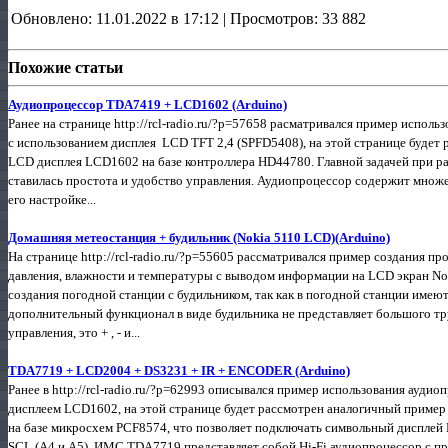
Обновлено: 11.01.2022 в 17:12 | Просмотров: 33 882
Похожие статьи
Аудиопроцессор TDA7419 + LCD1602 (Arduino)
Ранее на странице http://rcl-radio.ru/?p=57658 расматривался пример испо
с использованием дисплея LCD TFT 2,4 (SPFD5408), на этой странице будет
LCD дисплея LCD1602 на базе контроллера HD44780. Главной задачей при ра
ставилась простота и удобство управления. Аудиопроцессор содержит множе
его настройке...
Домашняя метеостанция + будильник (Nokia 5110 LCD)(Arduino)
На странице http://rcl-radio.ru/?p=55605 рассматривался пример создания п
давления, влажности и температуры с выводом информации на LCD экран Nok
создания погодной станции с будильником, так как в погодной станции имеют
дополнительный функционал в виде будильника не представляет большого тр
управления, это + , - и...
TDA7719 + LCD2004 + DS3231 + IR + ENCODER (Arduino)
Ранее в http://rcl-radio.ru/?p=62993 описывался пример использования ауд
дисплеем LCD1602, на этой странице будет рассмотрен аналогичный пример
на базе микросхем PCF8574, что позволяет подключать символьный дисплей 
SCL (А4 и А5). ИМС TDA7719 представляет собой Hi-Fi аудиопроцессор с пр