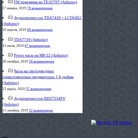
FM приемник на TEA5767 (Arduino)
17 января, 2019
78 комментариев
Аудиопроцессор TDA7419 + LCD1602
(Arduino)
10 апреля, 2019
68 комментариев
TDA7719 (Arduino)
15 июля, 2019
67 комментариев
Ретро часы на ИВ-22 (Arduino)
30 октября, 2019
59 комментариев
Часы на светодиодных
семисегментных индикаторах 1,8 дюйма
(Arduino)
25 марта, 2020
57 комментариев
Аудиопроцессор BD37534FV
(Arduino)
11 октября, 2019
52 комментария