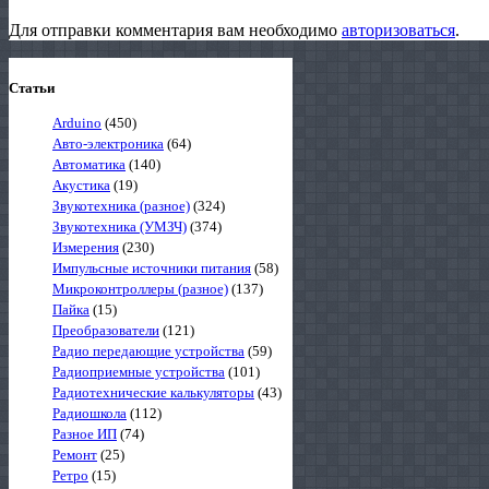
Для отправки комментария вам необходимо
авторизоваться
.
Статьи
Arduino
(450)
Авто-электроника
(64)
Автоматика
(140)
Акустика
(19)
Звукотехника (разное)
(324)
Звукотехника (УМЗЧ)
(374)
Измерения
(230)
Импульсные источники питания
(58)
Микроконтроллеры (разное)
(137)
Пайка
(15)
Преобразователи
(121)
Радио передающие устройства
(59)
Радиоприемные устройства
(101)
Радиотехнические калькуляторы
(43)
Радиошкола
(112)
Разное ИП
(74)
Ремонт
(25)
Ретро
(15)