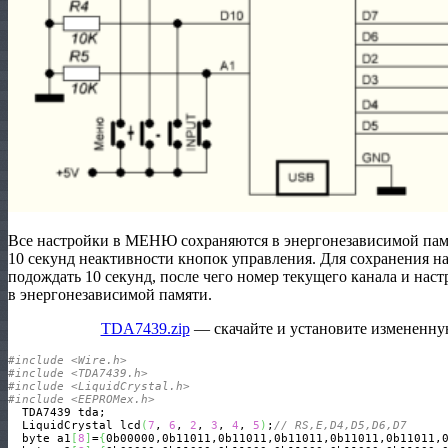
Все настройки в МЕНЮ сохраняются в энергонезависимой памя
10 секунд неактивности кнопок управления. Для сохранения н
подождать 10 секунд, после чего номер текущего канала и нас
в энергонезависимой памяти.
TDA7439.zip
— скачайте и установите измененную
#include <Wire.h>
#include <TDA7439.h>
#include <LiquidCrystal.h>
#include <EEPROMex.h>
  TDA7439 tda;

  LiquidCrystal lcd
(
7
, 
6
, 
2
, 
3
, 
4
, 
5
)
;
// RS,E,D4,D5,D6,D7
  byte a1
[
8
]
=
{
0b00000,0b11011,0b11011,0b11011,0b11011,0b11011,