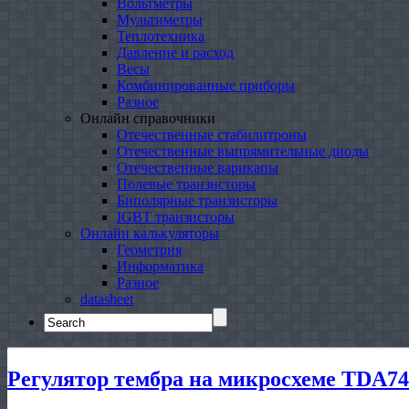
Вольтметры
Мультиметры
Теплотехника
Давление и расход
Весы
Комбинированные приборы
Разное
Онлайн справочники
Отечественные стабилитроны
Отечественные выпрямительные диоды
Отечественные варикапы
Полевые транзисторы
Биполярные транзисторы
IGBT транзисторы
Онлайн калькуляторы
Геометрия
Информатика
Разное
datasheet
Search
for:
Регулятор тембра на микросхеме TDA74