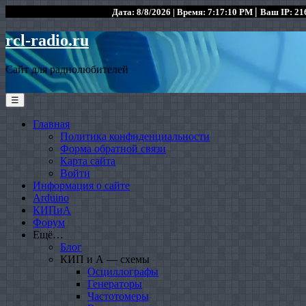
|
Дата: 8/8/2026 | Время: 7:17:10 PM
Ваш IP: 216
rcl-radio.ru
Сайт для радиолюбителей
☰
Главная
Политика конфиденциальности
Форма обратной связи
Карта сайта
Войти
Информация о сайте
Arduino
КИПиА
Форум
Ещё…
Блог
КИП и А — схемы
Осциллографы
Генераторы
Частотомеры