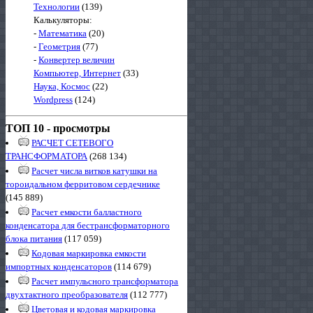
Технологии
(139)
Калькуляторы:
-
Математика
(20)
-
Геометрия
(77)
-
Конвертер величин
Компьютер, Интернет
(33)
Наука, Космос
(22)
Wordpress
(124)
ТОП 10 - просмотры
РАСЧЕТ СЕТЕВОГО
ТРАНСФОРМАТОРА
(268 134)
Расчет числа витков катушки на
тороидальном ферритовом сердечнике
(145 889)
Расчет емкости балластного
конденсатора для бестрансформаторного
блока питания
(117 059)
Кодовая маркировка емкости
импортных конденсаторов
(114 679)
Расчет импульсного трансформатора
двухтактного преобразователя
(112 777)
Цветовая и кодовая маркировка