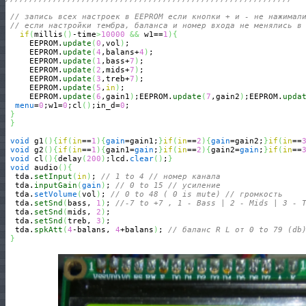
// запись всех настроек в EEPROM если кнопки + и - не нажимал
// если настройки тембра, баланса и номер входа не менялись в
if
(
millis
(
)
-time
>
10000
&&
 w1==
1
)
{
     EEPROM.
update
(
0
,vol
)
;

     EEPROM.
update
(
4
,balans+
4
)
;

     EEPROM.
update
(
1
,bass+
7
)
;

     EEPROM.
update
(
2
,mids+
7
)
;

     EEPROM.
update
(
3
,treb+
7
)
;

     EEPROM.
update
(
5
,
in
)
;

     EEPROM.
update
(
6
,gain1
)
;EEPROM.
update
(
7
,gain2
)
;EEPROM.
upda
menu
=
0
;w1=
0
;cl
(
)
;in_d=
0
;

}
}
void
 g1
(
)
{
if
(
in
==
1
)
{
gain
=gain1;
}
if
(
in
==
2
)
{
gain
=gain2;
}
if
(
in
==
void
 g2
(
)
{
if
(
in
==
1
)
{
gain1=
gain
;
}
if
(
in
==
2
)
{
gain2=
gain
;
}
if
(
in
==
void
 cl
(
)
{
delay
(
200
)
;lcd.
clear
(
)
;
}
void
 audio
(
)
{
  tda.
setInput
(
in
)
; 
// 1 to 4 // номер канала
  tda.
inputGain
(
gain
)
; 
// 0 to 15 // усиление 
  tda.
setVolume
(
vol
)
; 
// 0 to 48 ( 0 is mute) // громкость
  tda.
setSnd
(
bass, 
1
)
; 
//-7 to +7 , 1 - Bass | 2 - Mids | 3 - 
  tda.
setSnd
(
mids, 
2
)
;

  tda.
setSnd
(
treb, 
3
)
; 

  tda.
spkAtt
(
4
-balans, 
4
+balans
)
; 
// баланс R L от 0 to 79 (db
}