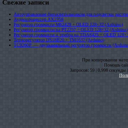
Свежие записи
Автоуправление фитосветильником для подсветки растен
Аудиопроцессор AX2358
Регулятор громкости M62429 + OLED 128×32 (Arduino)
Регулятор громкости на PT2257 + OLED 128×32 (Arduino)
Регулятор громкости и тембра на TDA8425 + OLED 128×3
Терморегулятор DS18B20 + TM1637 (Arduino)
TC9260P — двухканальный регулятор громкости (Arduin
При копировании матери
Помошь сайт
Запросов: 59 | 0,998 секунды 
Пол