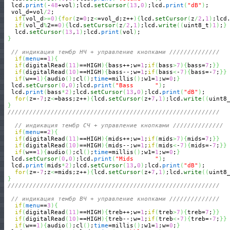
  lcd.
print
(
-
48
+vol
)
;lcd.
setCursor
(
13
,
0
)
;lcd.
print
(
"dB"
)
;

  vol_d=vol
/
2
;

if
(
vol_d
>=
0
)
{
for
(
z=
0
;z
<
=vol_d;z++
)
{
lcd.
setCursor
(
z
/
2
,
1
)
;lcd
if
(
vol_d
%
2==
0
)
{
lcd.
setCursor
(
z
/
2
,
1
)
;lcd.
write
(
(
uint8_t
)
1
)
;
}
   lcd.
setCursor
(
13
,
1
)
;lcd.
print
(
vol
)
;

}
// индикация тембр НЧ + управление кнопками //////////////
if
(
menu
==
1
)
{
if
(
digitalRead
(
11
)
==HIGH
)
{
bass++;w=
1
;
if
(
bass
>
7
)
{
bass=
7
;
}
}
if
(
digitalRead
(
10
)
==HIGH
)
{
bass--;w=
1
;
if
(
bass
<
-
7
)
{
bass=-
7
;
}
}
if
(
w==
1
)
{
audio
(
)
;cl
(
)
;
time
=millis
(
)
;w1=
1
;w=
0
;
}
  lcd.
setCursor
(
0
,
0
)
;lcd.
print
(
"Bass      "
)
;

  lcd.
print
(
bass
*
2
)
;lcd.
setCursor
(
13
,
0
)
;lcd.
print
(
"dB"
)
;

for
(
z=-
7
;z
<
=bass;z++
)
{
lcd.
setCursor
(
z+
7
,
1
)
;lcd.
write
(
(
uint8
}
///////////////////////////////////////////////////////////
// индикация тембр CЧ + управление кнопками //////////////
if
(
menu
==
2
)
{
if
(
digitalRead
(
11
)
==HIGH
)
{
mids++;w=
1
;
if
(
mids
>
7
)
{
mids=
7
;
}
}
if
(
digitalRead
(
10
)
==HIGH
)
{
mids--;w=
1
;
if
(
mids
<
-
7
)
{
mids=-
7
;
}
}
if
(
w==
1
)
{
audio
(
)
;cl
(
)
;
time
=millis
(
)
;w1=
1
;w=
0
;
}
  lcd.
setCursor
(
0
,
0
)
;lcd.
print
(
"Mids      "
)
;

  lcd.
print
(
mids
*
2
)
;lcd.
setCursor
(
13
,
0
)
;lcd.
print
(
"dB"
)
;

for
(
z=-
7
;z
<
=mids;z++
)
{
lcd.
setCursor
(
z+
7
,
1
)
;lcd.
write
(
(
uint8
}
///////////////////////////////////////////////////////////
// индикация тембр BЧ + управление кнопками //////////////
if
(
menu
==
3
)
{
if
(
digitalRead
(
11
)
==HIGH
)
{
treb++;w=
1
;
if
(
treb
>
7
)
{
treb=
7
;
}
}
if
(
digitalRead
(
10
)
==HIGH
)
{
treb--;w=
1
;
if
(
treb
<
-
7
)
{
treb=-
7
;
}
}
if
(
w==
1
)
{
audio
(
)
;cl
(
)
;
time
=millis
(
)
;w1=
1
;w=
0
;
}