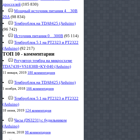
дросселей
(105 830)
Мощный источник питания 4…30В
20А
(98 834)
Темброблок на TDA8425 (Arduino)
(96 742)
Источник питания 0…300В
(95 114)
Темброблок 5.1 на PT2323 и PT2322
(Arduino)
(92 217)
ТОП 10 - комментарии
Регулятор тембра на микросхеме
TDA7439+VS1838B+KY-040 (Arduino)
11 января, 2019
180 комментариев
Темброблок на TDA8425 (Arduino)
1 ноября, 2018
166 комментариев
Темброблок 5.1 на PT2323 и PT2322
(Arduino)
18 июня, 2019
124 комментария
Часы (DS3231) с будильником
(Arduino)
25 июля, 2018
98 комментариев