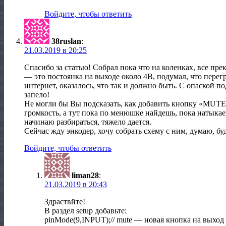
Войдите, чтобы ответить
38ruslan
:
21.03.2019 в 20:25
Спасибо за статью! Собрал пока что на коленках, все пре
— это постоянка на выходе около 4В, подумал, что перег
интернет, оказалось, что так и должно быть. С опаской 
запело!
Не могли бы Вы подсказать, как добавить кнопку «MUTE
громкость, а тут пока по менюшке найдешь, пока натык
начинаю разбираться, тяжело дается.
Сейчас жду энкодер, хочу собрать схему с ним, думаю, бу
Войдите, чтобы ответить
liman28
:
21.03.2019 в 20:43
Здраствйте!
В раздел setup добавьте:
pinMode(9,INPUT);// mute — новая кнопка на выход