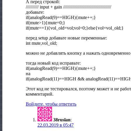
А перед строкой:
/////////// input + gain /////////////////////////////////////////
добавьте:
if(analogRead(9)==HIGH){mute++;}
if(mute>1){mute=0;}
if(mute==1){vol_old=vol;vol=0;}else{vol=vol_old;}
перед setup добавьте новые переменные:
int mute,vol_old;
можно не добавлять кнопку а нажать одновременно
тогда новый код исправьте:
if(analogRead(9)==HIGH){mute++;}
на
if(analogRead(11)==HIGH && analogRead(11)==HIG
Этот код не тестировался, поэтому может и не работ
комментарий.
Войдите, чтобы ответить
38ruslan
:
22.03.2019 в 05:47