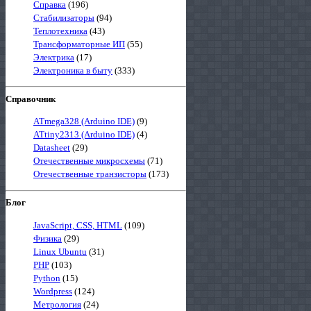
Справка
(196)
Стабилизаторы
(94)
Теплотехника
(43)
Трансформаторные ИП
(55)
Электрика
(17)
Электроника в быту
(333)
Справочник
ATmega328 (Arduino IDE)
(9)
ATtiny2313 (Arduino IDE)
(4)
Datasheet
(29)
Отечественные микросхемы
(71)
Отечественные транзисторы
(173)
Блог
JavaScript, CSS, HTML
(109)
Физика
(29)
Linux Ubuntu
(31)
PHP
(103)
Python
(15)
Wordpress
(124)
Метрология
(24)