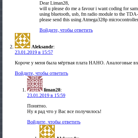
Dear Liman28,
will u please do me a favour i want coding for sam
using bluetooth, usb, fm radio module to the TD
please send this using Atmega328p microcontrolle
Войдите, чтобы ответить
Aleksandr
:
23.01.2019 в 15:57
Короче у меня была мёртвая плата НАНО. Аналоговые вх
Войдите, чтобы ответить
liman28
:
23.01.2019 в 15:59
Понятно.
Ну я рад что у Вас все получилось!
Войдите, чтобы ответить