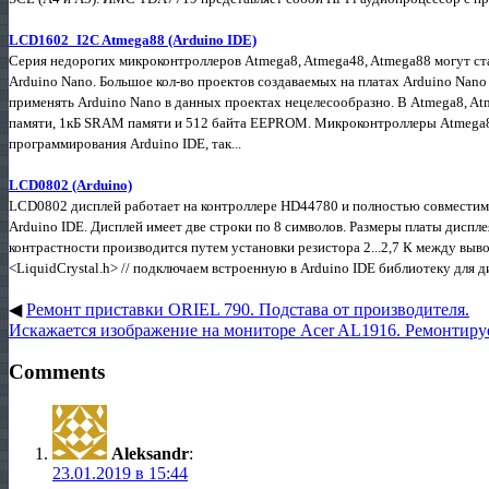
LCD1602_I2C Atmega88 (Arduino IDE)
Серия недорогих микроконтроллеров Atmega8, Atmega48, Atmega88 могут ст
Arduino Nano. Большое кол-во проектов создаваемых на платах Arduino Nan
применять Arduino Nano в данных проектах нецелесообразно. В Atmega8, A
памяти, 1кБ SRAM памяти и 512 байта EEPROM. Микроконтроллеры Atmega8
программирования Arduino IDE, так...
LCD0802 (Arduino)
LCD0802 дисплей работает на контроллере HD44780 и полностью совместим с
Arduino IDE. Дисплей имеет две строки по 8 символов. Размеры платы дисп
контрастности производится путем установки резистора 2...2,7 К между выво
<LiquidCrystal.h> // подключаем встроенную в Arduino IDE библиотеку для ди
◀
Ремонт приставки ORIEL 790. Подстава от производителя.
Искажается изображение на мониторе Acer AL1916. Ремонтиру
Comments
Aleksandr
:
23.01.2019 в 15:44