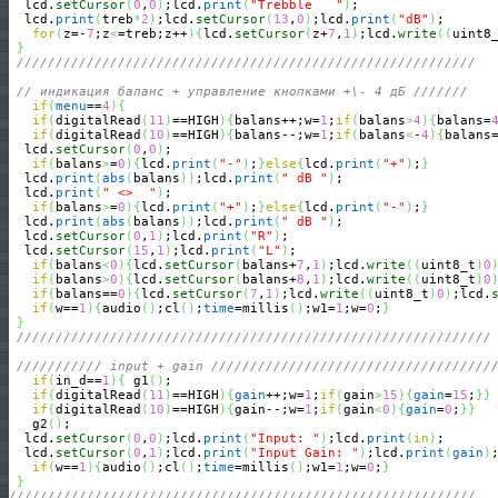
  lcd.
setCursor
(
0
,
0
)
;lcd.
print
(
"Trebble   "
)
;

  lcd.
print
(
treb
*
2
)
;lcd.
setCursor
(
13
,
0
)
;lcd.
print
(
"dB"
)
;

for
(
z=-
7
;z
<
=treb;z++
)
{
lcd.
setCursor
(
z+
7
,
1
)
;lcd.
write
(
(
uint8
}
///////////////////////////////////////////////////////////
// индикация баланс + управление кнопками +\- 4 дБ ///////
if
(
menu
==
4
)
{
if
(
digitalRead
(
11
)
==HIGH
)
{
balans++;w=
1
;
if
(
balans
>
4
)
{
balans=
if
(
digitalRead
(
10
)
==HIGH
)
{
balans--;w=
1
;
if
(
balans
<
-
4
)
{
balans
  lcd.
setCursor
(
0
,
0
)
;

if
(
balans
>
=
0
)
{
lcd.
print
(
"-"
)
;
}
else
{
lcd.
print
(
"+"
)
;
}
  lcd.
print
(
abs
(
balans
)
)
;lcd.
print
(
" dB "
)
;

  lcd.
print
(
" <>  "
)
;

if
(
balans
>
=
0
)
{
lcd.
print
(
"+"
)
;
}
else
{
lcd.
print
(
"-"
)
;
}
  lcd.
print
(
abs
(
balans
)
)
;lcd.
print
(
" dB "
)
;

  lcd.
setCursor
(
0
,
1
)
;lcd.
print
(
"R"
)
;

  lcd.
setCursor
(
15
,
1
)
;lcd.
print
(
"L"
)
;

if
(
balans
<
0
)
{
lcd.
setCursor
(
balans+
7
,
1
)
;lcd.
write
(
(
uint8_t
)
0
if
(
balans
>
0
)
{
lcd.
setCursor
(
balans+
8
,
1
)
;lcd.
write
(
(
uint8_t
)
0
if
(
balans==
0
)
{
lcd.
setCursor
(
7
,
1
)
;lcd.
write
(
(
uint8_t
)
0
)
;lcd.
if
(
w==
1
)
{
audio
(
)
;cl
(
)
;
time
=millis
(
)
;w1=
1
;w=
0
;
}
}
/////////////////////////////////////////////////////////////
/////////// input + gain ////////////////////////////////////
if
(
in_d==
1
)
{
 g1
(
)
; 

if
(
digitalRead
(
11
)
==HIGH
)
{
gain
++;w=
1
;
if
(
gain
>
15
)
{
gain
=
15
;
}
}
if
(
digitalRead
(
10
)
==HIGH
)
{
gain--;w=
1
;
if
(
gain
<
0
)
{
gain
=
0
;
}
}
   g2
(
)
;

  lcd.
setCursor
(
0
,
0
)
;lcd.
print
(
"Input: "
)
;lcd.
print
(
in
)
;

  lcd.
setCursor
(
0
,
1
)
;lcd.
print
(
"Input Gain: "
)
;lcd.
print
(
gain
)
;
if
(
w==
1
)
{
audio
(
)
;cl
(
)
;
time
=millis
(
)
;w1=
1
;w=
0
;
}
}
////////////////////////////////////////////////////////////