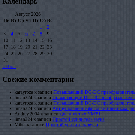
Календарь
Август 2026
Пн
Вт
Ср
Чт
Пт
Сб
Вс
1
2
3
4
5
6
7
8
9
10
11
12
13
14
15
16
17
18
19
20
21
22
23
24
25
26
27
28
29
30
31
« Июл
Свежие комментарии
karayroza
к записи
Повышающий DC-DC преобразователь
liman324
к записи
Повышающий DC-DC преобразователь
karayroza
к записи
Повышающий DC-DC преобразователь
liman324
к записи
Автоуправление фитосветильником для
Andrey.2004
к записи
Два простых УМЗЧ
liman324
к записи
Простой усилитель звука
Mihel
к записи
Простой усилитель звука