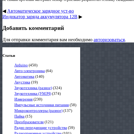
◀
Автоматическое зарядное уст-во
Индикатор заряда аккумулятора 12В
▶
Добавить комментарий
Для отправки комментария вам необходимо
авторизоваться
.
Статьи
Arduino
(450)
Авто-электроника
(64)
Автоматика
(140)
Акустика
(19)
Звукотехника (разное)
(324)
Звукотехника (УМЗЧ)
(374)
Измерения
(230)
Импульсные источники питания
(58)
Микроконтроллеры (разное)
(137)
Пайка
(15)
Преобразователи
(121)
Радио передающие устройства
(59)
Радиоприемные устройства
(101)