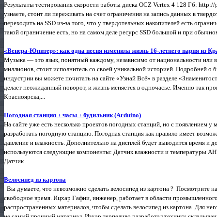
Результаты тестирования скорости работы диска OCZ Vertex 4 128 Гб: http://
узнаете, стоит ли переживать на счет ограничения на запись данных в тверд
переходить на SSD из-за того, что у твердотельных накопителей есть огранич
такой ограничение есть, но на самом деле ресурс SSD большой и при обычном 
«Венера-Юпитер»: как одна песня изменила жизнь 16-летнего парня из К
Музыка — это язык, понятный каждому, независимо от национальности или в
миллионов, стоит исполнитель со своей уникальной историей. Подробней о 
индустрии вы можете почитать на сайте «Узнай Всё» в разделе «Знаменитости»
делает неожиданный поворот, и жизнь меняется в одночасье. Именно так пр
Красноярска,...
Погодная станция + часы + будильник (Arduino)
На сайте уже есть несколько проектов погодных станций, но с появлением у
разработать погодную станцию. Погодная станция как правило имеет возмож
давление и влажность. Дополнительно на дисплей будет выводится время и д
используются следующие компоненты: Датчик влажности и температуры AHT
Датчик...
Велосипед из картона
Вы думаете, что невозможно сделать велосипед из картона ? Посмотрите н
свободное время. Ицхар Гафни, инженер, работает в области промышленного
распространенных материалов, чтобы сделать велосипед из картона. Для нег
не самый прочный материал. Изхар терпеливо разработал технику складывани