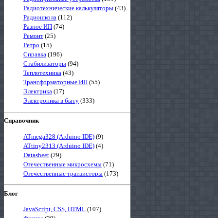
Радиотехнические калькуляторы
(43)
Радиошкола
(112)
Разное ИП
(74)
Ремонт
(25)
Ретро
(15)
Справка
(196)
Стабилизаторы
(94)
Теплотехника
(43)
Трансформаторные ИП
(55)
Электрика
(17)
Электроника в быту
(333)
Справочник
ATmega328 (Arduino IDE)
(9)
ATtiny2313 (Arduino IDE)
(4)
Datasheet
(29)
Отечественные микросхемы
(71)
Отечественные транзисторы
(173)
Блог
JavaScript, CSS, HTML
(107)