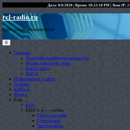
|
Дата: 8/6/2026 | Время: 10:22:18 PM
Ваш IP: 21
rcl-radio.ru
Сайт для радиолюбителей
☰
Главная
Политика конфиденциальности
Форма обратной связи
Карта сайта
Войти
Информация о сайте
Arduino
КИПиА
Форум
Ещё…
Блог
КИП и А — схемы
Осциллографы
Генераторы
Частотомеры