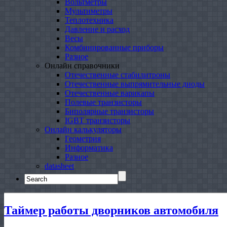
Вольтметры
Мультиметры
Теплотехника
Давление и расход
Весы
Комбинированные приборы
Разное
Онлайн справочники
Отечественные стабилитроны
Отечественные выпрямительные диоды
Отечественные варикапы
Полевые транзисторы
Биполярные транзисторы
IGBT транзисторы
Онлайн калькуляторы
Геометрия
Информатика
Разное
datasheet
Search
for:
Таймер работы дворников автомобиля