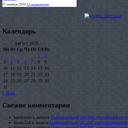
11 октября, 2019
52 комментария
Календарь
Август 2026
Пн
Вт
Ср
Чт
Пт
Сб
Вс
1
2
3
4
5
6
7
8
9
10
11
12
13
14
15
16
17
18
19
20
21
22
23
24
25
26
27
28
29
30
31
« Июл
Свежие комментарии
karayroza
к записи
Повышающий DC-DC преобразователь
liman324
к записи
Повышающий DC-DC преобразователь
karayroza
к записи
Повышающий DC-DC преобразователь