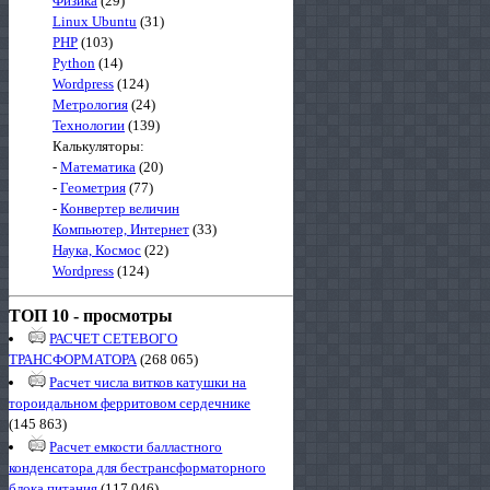
Физика
(29)
Linux Ubuntu
(31)
PHP
(103)
Python
(14)
Wordpress
(124)
Метрология
(24)
Технологии
(139)
Калькуляторы:
-
Математика
(20)
-
Геометрия
(77)
-
Конвертер величин
Компьютер, Интернет
(33)
Наука, Космос
(22)
Wordpress
(124)
ТОП 10 - просмотры
РАСЧЕТ СЕТЕВОГО
ТРАНСФОРМАТОРА
(268 065)
Расчет числа витков катушки на
тороидальном ферритовом сердечнике
(145 863)
Расчет емкости балластного
конденсатора для бестрансформаторного
блока питания
(117 046)