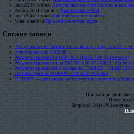
liman324
к записи
Автоуправление фитосветильником для
Andrey.2004
к записи
Два простых УМЗЧ
liman324
к записи
Простой усилитель звука
Mihel
к записи
Простой усилитель звука
Свежие записи
Автоуправление фитосветильником для подсветки растен
Аудиопроцессор AX2358
Регулятор громкости M62429 + OLED 128×32 (Arduino)
Регулятор громкости на PT2257 + OLED 128×32 (Arduino)
Регулятор громкости и тембра на TDA8425 + OLED 128×3
Терморегулятор DS18B20 + TM1637 (Arduino)
TC9260P — двухканальный регулятор громкости (Arduin
При копировании матери
Помошь сайт
Запросов: 29 | 0,768 секунды 
Пол