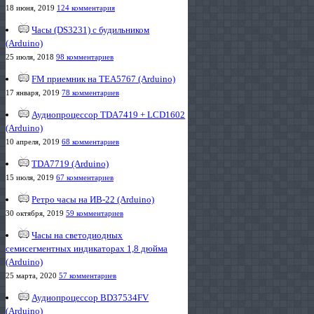
18 июня, 2019
124 комментария
Часы (DS3231) с будильником
(Arduino)
25 июля, 2018
98 комментариев
FM приемник на TEA5767 (Arduino)
17 января, 2019
78 комментариев
Аудиопроцессор TDA7419 + LCD1602
(Arduino)
10 апреля, 2019
68 комментариев
TDA7719 (Arduino)
15 июля, 2019
67 комментариев
Ретро часы на ИВ-22 (Arduino)
30 октября, 2019
59 комментариев
Часы на светодиодных
семисегментных индикаторах 1,8 дюйма
(Arduino)
25 марта, 2020
57 комментариев
Аудиопроцессор BD37534FV
(Arduino)