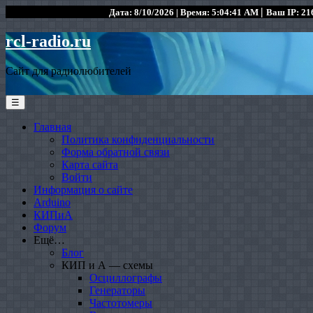
|
Дата: 8/10/2026 | Время: 5:04:41 AM
Ваш IP: 216
rcl-radio.ru
Сайт для радиолюбителей
☰
Главная
Политика конфиденциальности
Форма обратной связи
Карта сайта
Войти
Информация о сайте
Arduino
КИПиА
Форум
Ещё…
Блог
КИП и А — схемы
Осциллографы
Генераторы
Частотомеры