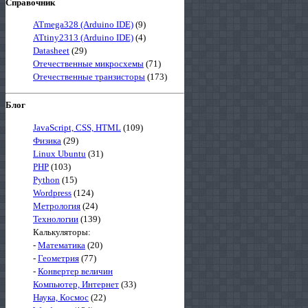
Справочник
ATmega328 (Arduino IDE)
(9)
ATtiny2313 (Arduino IDE)
(4)
Datasheet
(29)
Отечественные микросхемы
(71)
Отечественные транзисторы
(173)
Блог
JavaScript, CSS, HTML
(109)
Физика
(29)
Linux Ubuntu
(31)
PHP
(103)
Python
(15)
Wordpress
(124)
Метрология
(24)
Технологии
(139)
Калькуляторы:
-
Математика
(20)
-
Геометрия
(77)
-
Конвертер величин
Компьютер, Интернет
(33)
Наука, Космос
(22)