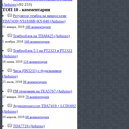
(Arduino)
(92 253)
ТОП 10 - комментарии
Регулятор тембра на микросхеме
TDA7439+VS1838B+KY-040 (Arduino)
11 января, 2019
180 комментариев
Темброблок на TDA8425 (Arduino)
1 ноября, 2018
166 комментариев
Темброблок 5.1 на PT2323 и PT2322
(Arduino)
18 июня, 2019
124 комментария
Часы (DS3231) с будильником
(Arduino)
25 июля, 2018
98 комментариев
FM приемник на TEA5767 (Arduino)
17 января, 2019
78 комментариев
Аудиопроцессор TDA7419 + LCD1602
(Arduino)
10 апреля, 2019
68 комментариев
TDA7719 (Arduino)