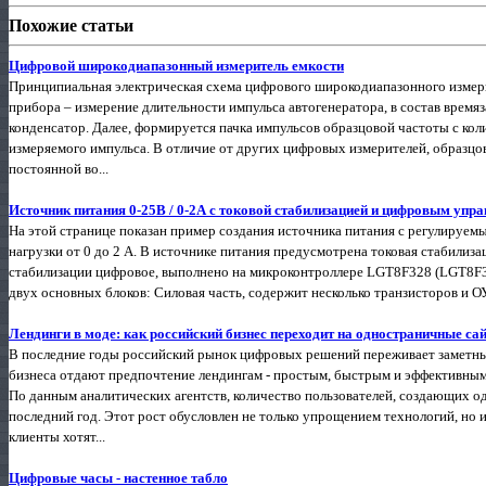
Похожие статьи
Цифровой широкодиапазонный измеритель емкости
Принципиальная электрическая схема цифрового широкодиапазонного измери
прибора – измерение длительности импульса автогенератора, в состав врем
конденсатор. Далее, формируется пачка импульсов образцовой частоты с ко
измеряемого импульса. В отличие от других цифровых измерителей, образцов
постоянной во...
Источник питания 0-25В / 0-2А с токовой стабилизацией и цифровым упр
На этой странице показан пример создания источника питания с регулируем
нагрузки от 0 до 2 А. В источнике питания предусмотрена токовая стабилизац
стабилизации цифровое, выполнено на микроконтроллере LGT8F328 (LGT8F3
двух основных блоков: Силовая часть, содержит несколько транзисторов и ОУ,
Лендинги в моде: как российский бизнес переходит на одностраничные са
В последние годы российский рынок цифровых решений переживает заметный
бизнеса отдают предпочтение лендингам - простым, быстрым и эффективным
По данным аналитических агентств, количество пользователей, создающих од
последний год. Этот рост обусловлен не только упрощением технологий, но 
клиенты хотят...
Цифровые часы - настенное табло