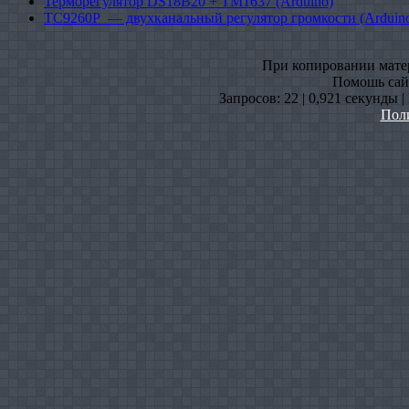
Терморегулятор DS18B20 + TM1637 (Arduino)
TC9260P — двухканальный регулятор громкости (Arduin
При копировании матери
Помошь сайт
Запросов: 22 | 0,921 секунды 
Пол