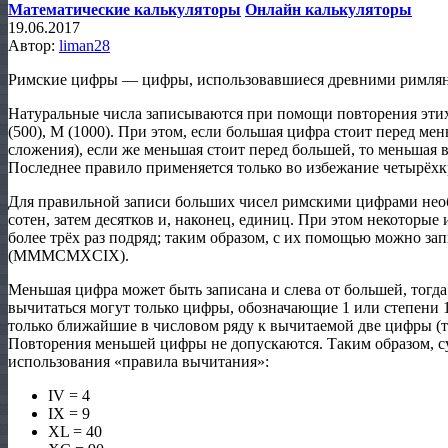
Математические калькуляторы
Онлайн калькуляторы
19.06.2017
Автор:
liman28
Римские цифры — цифры, использовавшиеся древними римляна
Натуральные числа записываются при помощи повторения этих цифр
(500), M (1000). При этом, если большая цифра стоит перед м
сложения), если же меньшая стоит перед большей, то меньшая 
Последнее правило применяется только во избежание четырёхк
Для правильной записи больших чисел римскими цифрами необх
сотен, затем десятков и, наконец, единиц. При этом некоторые и
более трёх раз подряд; таким образом, с их помощью можно зап
(MMMCMXCIX).
Меньшая цифра может быть записана и слева от большей, тогда
вычитаться могут только цифры, обозначающие 1 или степени 1
только ближайшие в числовом ряду к вычитаемой две цифры (то
Повторения меньшей цифры не допускаются. Таким образом, 
использования «правила вычитания»:
IV = 4
IX = 9
XL = 40