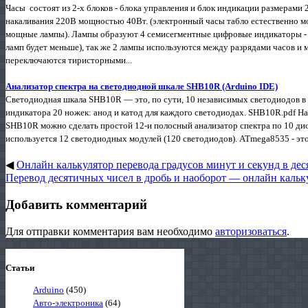
Часы состоят из 2-х блоков - блока управления и блок индикации размерами
накаливания 220В мощностью 40Вт. (электронный часы табло естественно м
мощные лампы). Лампы образуют 4 семисегментные цифровые индикаторы -
ламп будет меньше), так же 2 лампы используются между разрядами часов и
переключаются тиристорными...
Анализатор спектра на светодиодной шкале SHB10R (Arduino IDE)
Светодиодная шкала SHB10R — это, по сути, 10 независимых светодиодов в
индикатора 20 ножек: анод и катод для каждого светодиодах. SHB10R.pdf 
SHB10R можно сделать простой 12-и полосный анализатор спектра по 10 дио
используется 12 светодиодных модулей (120 светодиодов). ATmega8535 - это
◀
Онлайн калькулятор перевода градусов минут и секунд в де
Перевод десятичных чисел в дробь и наоборот — онлайн кальк
Добавить комментарий
Для отправки комментария вам необходимо
авторизоваться
.
Статьи
Arduino
(450)
Авто-электроника
(64)