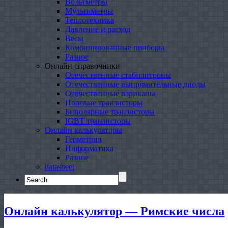
Вольтметры
Мультиметры
Теплотехника
Давление и расход
Весы
Комбинированные приборы
Разное
Онлайн справочники
Отечественные стабилитроны
Отечественные выпрямительные диоды
Отечественные варикапы
Полевые транзисторы
Биполярные транзисторы
IGBT транзисторы
Онлайн калькуляторы
Геометрия
Информатика
Разное
datasheet
Search
for:
Онлайн калькулятор — Римские числа