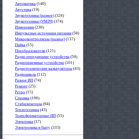
Автоматика
(140)
Акустика
(19)
Звукотехника (разное)
(324)
Звукотехника (УМЗЧ)
(374)
Измерения
(230)
Импульсные источники питания
(58)
Микроконтроллеры (разное)
(137)
Пайка
(15)
Преобразователи
(121)
Радио передающие устройства
(59)
Радиоприемные устройства
(101)
Радиотехнические калькуляторы
(43)
Радиошкола
(112)
Разное ИП
(74)
Ремонт
(25)
Ретро
(15)
Справка
(196)
Стабилизаторы
(94)
Теплотехника
(43)
Трансформаторные ИП
(55)
Электрика
(17)
Электроника в быту
(333)