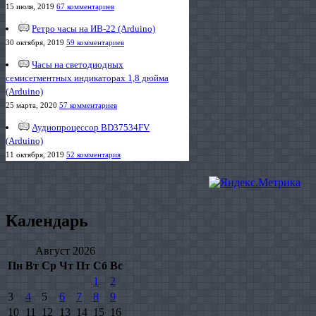
15 июля, 2019
67 комментариев
Ретро часы на ИВ-22 (Arduino)
30 октября, 2019
59 комментариев
Часы на светодиодных
семисегментных индикаторах 1,8 дюйма
(Arduino)
25 марта, 2020
57 комментариев
Аудиопроцессор BD37534FV
(Arduino)
11 октября, 2019
52 комментария
Календарь
Август 2026
Пн
Вт
Ср
Чт
Пт
Сб
Вс
1
2
3
4
5
6
7
8
9
10
11
12
13
14
15
16