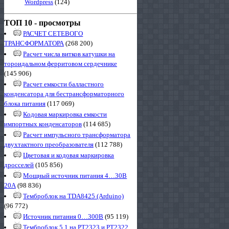
Wordpress
(124)
ТОП 10 - просмотры
РАСЧЕТ СЕТЕВОГО
ТРАНСФОРМАТОРА
(268 200)
Расчет числа витков катушки на
тороидальном ферритовом сердечнике
(145 906)
Расчет емкости балластного
конденсатора для бестрансформаторного
блока питания
(117 069)
Кодовая маркировка емкости
импортных конденсаторов
(114 685)
Расчет импульсного трансформатора
двухтактного преобразователя
(112 788)
Цветовая и кодовая маркировка
дросселей
(105 856)
Мощный источник питания 4…30В
20А
(98 836)
Темброблок на TDA8425 (Arduino)
(96 772)
Источник питания 0…300В
(95 119)
Темброблок 5.1 на PT2323 и PT2322