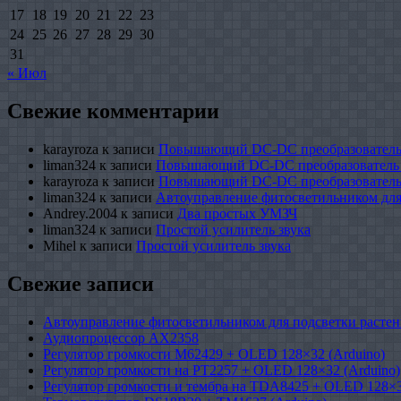
17
18
19
20
21
22
23
24
25
26
27
28
29
30
31
« Июл
Свежие комментарии
karayroza
к записи
Повышающий DC-DC преобразователь
liman324
к записи
Повышающий DC-DC преобразователь
karayroza
к записи
Повышающий DC-DC преобразователь
liman324
к записи
Автоуправление фитосветильником для
Andrey.2004
к записи
Два простых УМЗЧ
liman324
к записи
Простой усилитель звука
Mihel
к записи
Простой усилитель звука
Свежие записи
Автоуправление фитосветильником для подсветки растен
Аудиопроцессор AX2358
Регулятор громкости M62429 + OLED 128×32 (Arduino)
Регулятор громкости на PT2257 + OLED 128×32 (Arduino)
Регулятор громкости и тембра на TDA8425 + OLED 128×3