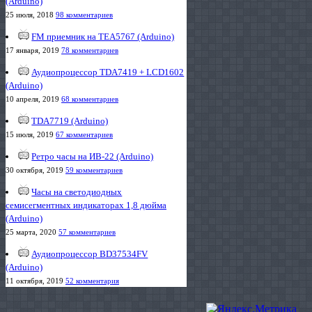
(Arduino)
25 июля, 2018
98 комментариев
FM приемник на TEA5767 (Arduino)
17 января, 2019
78 комментариев
Аудиопроцессор TDA7419 + LCD1602
(Arduino)
10 апреля, 2019
68 комментариев
TDA7719 (Arduino)
15 июля, 2019
67 комментариев
Ретро часы на ИВ-22 (Arduino)
30 октября, 2019
59 комментариев
Часы на светодиодных
семисегментных индикаторах 1,8 дюйма
(Arduino)
25 марта, 2020
57 комментариев
Аудиопроцессор BD37534FV
(Arduino)
11 октября, 2019
52 комментария