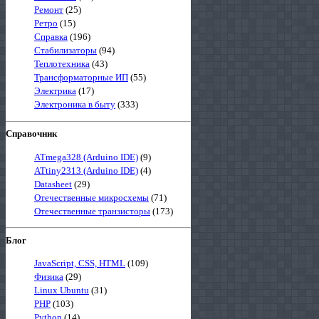
Ремонт
(25)
Ретро
(15)
Справка
(196)
Стабилизаторы
(94)
Теплотехника
(43)
Трансформаторные ИП
(55)
Электрика
(17)
Электроника в быту
(333)
Справочник
ATmega328 (Arduino IDE)
(9)
ATtiny2313 (Arduino IDE)
(4)
Datasheet
(29)
Отечественные микросхемы
(71)
Отечественные транзисторы
(173)
Блог
JavaScript, CSS, HTML
(109)
Физика
(29)
Linux Ubuntu
(31)
PHP
(103)
Python
(14)