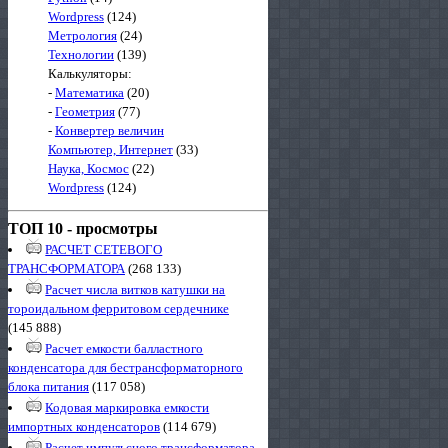
Wordpress
(124)
Метрология
(24)
Технологии
(139)
Калькуляторы:
-
Математика
(20)
-
Геометрия
(77)
-
Конвертер величин
Компьютер, Интернет
(33)
Наука, Космос
(22)
Wordpress
(124)
ТОП 10 - просмотры
РАСЧЕТ СЕТЕВОГО
ТРАНСФОРМАТОРА
(268 133)
Расчет числа витков катушки на
тороидальном ферритовом сердечнике
(145 888)
Расчет емкости балластного
конденсатора для бестрансформаторного
блока питания
(117 058)
Кодовая маркировка емкости
импортных конденсаторов
(114 679)
Расчет импульсного трансформатора