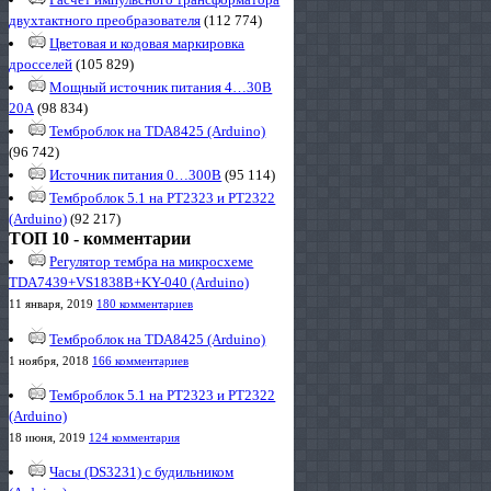
двухтактного преобразователя
(112 774)
Цветовая и кодовая маркировка
дросселей
(105 829)
Мощный источник питания 4…30В
20А
(98 834)
Темброблок на TDA8425 (Arduino)
(96 742)
Источник питания 0…300В
(95 114)
Темброблок 5.1 на PT2323 и PT2322
(Arduino)
(92 217)
ТОП 10 - комментарии
Регулятор тембра на микросхеме
TDA7439+VS1838B+KY-040 (Arduino)
11 января, 2019
180 комментариев
Темброблок на TDA8425 (Arduino)
1 ноября, 2018
166 комментариев
Темброблок 5.1 на PT2323 и PT2322
(Arduino)
18 июня, 2019
124 комментария
Часы (DS3231) с будильником