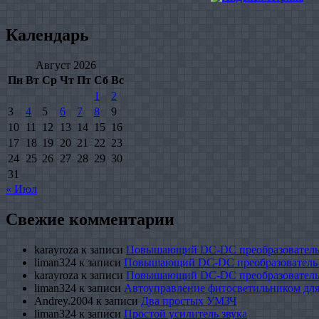
Календарь
Август 2026
Пн
Вт
Ср
Чт
Пт
Сб
Вс
1
2
3
4
5
6
7
8
9
10
11
12
13
14
15
16
17
18
19
20
21
22
23
24
25
26
27
28
29
30
31
« Июл
Свежие комментарии
karayroza
к записи
Повышающий DC-DC преобразователь
liman324
к записи
Повышающий DC-DC преобразователь
karayroza
к записи
Повышающий DC-DC преобразователь
liman324
к записи
Автоуправление фитосветильником для
Andrey.2004
к записи
Два простых УМЗЧ
liman324
к записи
Простой усилитель звука