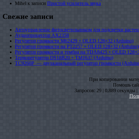
Mihel
к записи
Простой усилитель звука
Свежие записи
Автоуправление фитосветильником для подсветки растен
Аудиопроцессор AX2358
Регулятор громкости M62429 + OLED 128×32 (Arduino)
Регулятор громкости на PT2257 + OLED 128×32 (Arduino)
Регулятор громкости и тембра на TDA8425 + OLED 128×3
Терморегулятор DS18B20 + TM1637 (Arduino)
TC9260P — двухканальный регулятор громкости (Arduin
При копировании матери
Помошь сайт
Запросов: 29 | 0,889 секунды 
Пол