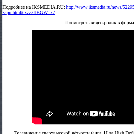
Подробнее на IKSMEDIA.RU:
http://www.iksmedia.ru/news/52295
zapu.html#ixzz3ffBGW1x7
Посмотреть видео-ролик в формат
Телевидение сверхвысокой чёткости (англ. Ultra High Def