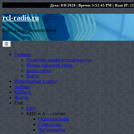
|
Дата: 8/8/2026 | Время: 5:51:45 PM
Ваш IP: 21
rcl-radio.ru
Сайт для радиолюбителей
☰
Главная
Политика конфиденциальности
Форма обратной связи
Карта сайта
Войти
Информация о сайте
Arduino
КИПиА
Форум
Ещё…
Блог
КИП и А — схемы
Осциллографы
Генераторы
Частотомеры