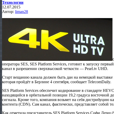
Технологии
12.07.2015
Автор:
liman28
оператора SES, SES Platform Services, готовит к запуску пер
канал в разрешении сверхвысокой четкости — Pearl.tv UHD.
Старт вещанию канала должен быть дан на немецкой выставке 
которая пройдёт в Берлине 4 сентября, сообщает TelecomDaily.
SES Platform Services обеспечит кодирование в стандарте HEVC
находящийся в орбитальной позиции 19,2 градуса восточной дол
сигнала. Кроме того, компания возьмет на себя дистрибуцию ка
контента (CDN). Сам канал, фактически, представляет собой те
Как отметила представитель SES Platform Services Софи Лерш 