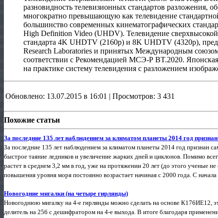
разновидность телевизионных стандартов разложения, о
многократно превышающую как телевидение стандартной,
большинство современных кинематографических стандарто
High Definition Video (UHDV). Телевидение сверхвысокой
стандарта 4K UHDTV (2160p) и 8K UHDTV (4320p), пред
Research Laboratories и принятых Международным союзом 
соответствии с Рекомендацией МСЭ-Р BT.2020. Японска
на практике систему телевидения с разложением изображ
Обновлено: 13.07.2015 в 16:01 | Просмотров: 3 431
Похожие статьи
За последние 135 лет наблюдением за климатом планеты 2014 год призн
За последние 135 лет наблюдением за климатом планеты 2014 год признан са
быстрое таяние ледников и увеличение жарких дней и циклонов. Помимо все
растет в среднем 3,2 мм в год, уже на протяжении 20 лет (до этого ученые 
повышения уровня моря постоянно возрастает начиная с 2000 года. С начала 
Новогодние мигалки (на четыре гирлянды)
Новогоднюю мигалку на 4-е гирлянды можно сделать на основе К176ИЕ12, э
делитель на 256 с дешифратором на 4-е выхода. В итоге благодаря примен