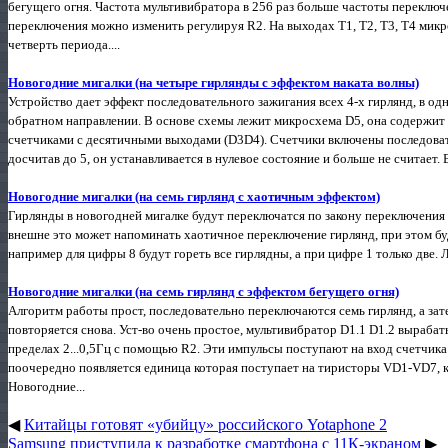
бегущего огня. Частота мультивибратора в 256 раз больше частоты переключ
переключения можно изменить регулируя R2. На выходах Т1, Т2, Т3, Т4 мик
четверть периода....
Новогодние мигалки (на четыре гирлянды с эффектом наката волны)
Устройство дает эффект последовательного зажигания всех 4-х гирлянд, в од
обратном направлении. В основе схемы лежит микросхема D5, она содержит
счетчиками с десятичными выходами (D3D4). Счетчики включены последовате
досчитав до 5, он устанавливается в нулевое состояние и больше не считает. В
Новогодние мигалки (на семь гирлянд с хаотичным эффектом)
Гирлянды в новогодней мигалке будут переключатся по закону переключения
внешне это может напоминать хаотичное переключение гирлянд, при этом бу
например для цифры 8 будут гореть все гирлядны, а при цифре 1 только две.
Новогодние мигалки (на семь гирлянд с эффектом бегущего огня)
Алгоритм работы прост, последовательно переключаются семь гирлянд, а затем
повторяется снова. Уст-во очень простое, мультивибратор D1.1 D1.2 выраба
пределах 2...0,5Гц с помощью R2. Эти импульсы поступают на вход счетчика D
поочередно появляется единица которая поступает на тиристоры VD1-VD7, 
Новогодние...
◀
Китайцы готовят «убийцу» российского Yotaphone 2
Samsung приступила к разработке смартфона с 11К-экраном
▶