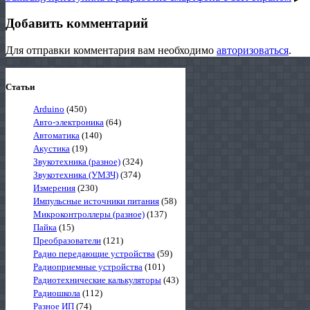
Добавить комментарий
Для отправки комментария вам необходимо
авторизоваться
.
Статьи
Arduino
(450)
Авто-электроника
(64)
Автоматика
(140)
Акустика
(19)
Звукотехника (разное)
(324)
Звукотехника (УМЗЧ)
(374)
Измерения
(230)
Импульсные источники питания
(58)
Микроконтроллеры (разное)
(137)
Пайка
(15)
Преобразователи
(121)
Радио передающие устройства
(59)
Радиоприемные устройства
(101)
Радиотехнические калькуляторы
(43)
Радиошкола
(112)
Разное ИП
(74)