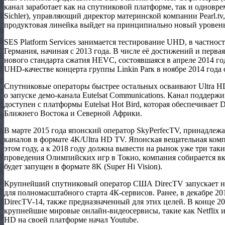
канал заработает как на спутниковой платформе, так и одновре
Sichler), управляющий директор материнской компании Pearl.tv, 
продуктовая линейка выйдет на принципиально новый уровень
SES Platform Services занимается тестирование UHD, в частнос
Германия, начиная с 2013 года. В числе её достижений и перв
нового стандарта сжатия HEVC, состоявшаяся в апреле 2014 г
UHD-качестве концерта группы Linkin Parк в ноябре 2014 года 
Спутниковые операторы быстрее остальных осваивают Ultra HD
о запуске демо-канала Eutelsat Communications. Канал поддерж
доступен с платформы Eutelsat Hot Bird, которая обеспечивае
Ближнего Востока и Северной Африки.
В марте 2015 года японский оператор SkyPerfecTV, принадлеж
каналов в формате 4K/Ultra HD TV. Японская вещательная ко
этом году, а к 2018 году должна вывести на рынок уже три так
проведения Олимпийских игр в Токио, компания собирается вк
будет запущен в формате 8K (Super Hi Vision).
Крупнейший спутниковый оператор США DirecTV запускает но
для полномасштабного старта 4К-сервисов. Ранее, в декабре 20
DirecTV-14, также предназначенный для этих целей. В конце 2
крупнейшие мировые онлайн-видеосервисы, такие как Netflix и 
HD на своей платформе начал Youtube.