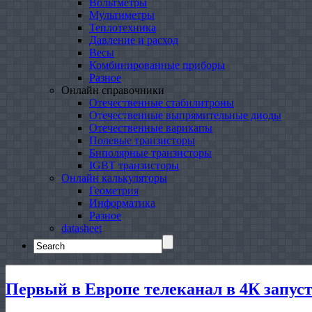
Вольтметры
Мультиметры
Теплотехника
Давление и расход
Весы
Комбинированные приборы
Разное
Онлайн справочники
Отечественные стабилитроны
Отечественные выпрямительные диоды
Отечественные варикапы
Полевые транзисторы
Биполярные транзисторы
IGBT транзисторы
Онлайн калькуляторы
Геометрия
Информатика
Разное
datasheet
Search
for:
Первый в Европе телеканал в 4К запуст