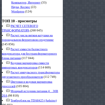
Компьютер, Интернет
(33)
Наука, Космос
(22)
Wordpress
(124)
ТОП 10 - просмотры
РАСЧЕТ СЕТЕВОГО
ТРАНСФОРМАТОРА
(268 045)
Расчет числа витков катушки на
тороидальном ферритовом сердечнике
(145 856)
Расчет емкости балластного
конденсатора для бестрансформаторного
блока питания
(117 044)
Кодовая маркировка емкости
импортных конденсаторов
(114 669)
Расчет импульсного трансформатора
двухтактного преобразователя
(112 749)
Цветовая и кодовая маркировка
дросселей
(105 804)
Мощный источник питания 4…30В
20А
(98 818)
Темброблок на TDA8425 (Arduino)
(96 693)