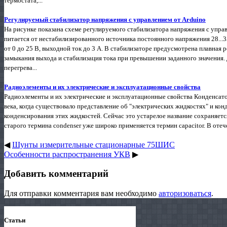
термостата,...
Регулируемый стабилизатор напряжения с управлением от Arduino
На рисунке показана схеме регулируемого стабилизатора напряжения с упра
питается от нестабилизированного источника постоянного напряжения 28...
от 0 до 25 В, выходной ток до 3 А. В стабилизаторе предусмотрена плавная 
замыкания выхода и стабилизация тока при превышении заданного значения
перегрева...
Радиоэлементы и их электрические и эксплуатационные свойства
Радиоэлементы и их электрические и эксплуатационные свойства Конденсато
века, когда существовало представление об "электрических жидкостях" и кон
конденсирования этих жидкостей. Сейчас это устарелое название сохраняется 
старого термина condenser уже широко применяется термин capacitor. В оте
◀
Шунты измерительные стационарные 75ШИС
Особенности распространения УКВ
▶
Добавить комментарий
Для отправки комментария вам необходимо
авторизоваться
.
Статьи