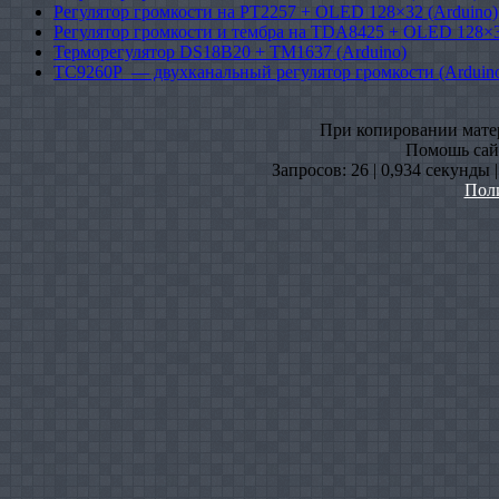
Регулятор громкости на PT2257 + OLED 128×32 (Arduino)
Регулятор громкости и тембра на TDA8425 + OLED 128×3
Терморегулятор DS18B20 + TM1637 (Arduino)
TC9260P — двухканальный регулятор громкости (Arduin
При копировании матери
Помошь сайт
Запросов: 26 | 0,934 секунды 
Пол