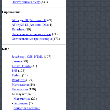
Электроника в быту
(333)
Справочник
ATmega328 (Arduino IDE)
(9)
ATtiny2313 (Arduino IDE)
(4)
Datasheet
(29)
Отечественные микросхемы
(71)
Отечественные транзисторы
(173)
Блог
JavaScript, CSS, HTML
(107)
Физика
(29)
Linux Ubuntu
(31)
PHP
(103)
Python
(14)
Wordpress
(124)
Метрология
(24)
Технологии
(139)
Калькуляторы:
-
Математика
(20)
-
Геометрия
(77)
-
Конвертер величин