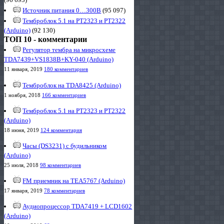
Источник питания 0…300В
(95 097)
Темброблок 5.1 на PT2323 и PT2322
(Arduino)
(92 130)
ТОП 10 - комментарии
Регулятор тембра на микросхеме
TDA7439+VS1838B+KY-040 (Arduino)
11 января, 2019
180 комментариев
Темброблок на TDA8425 (Arduino)
1 ноября, 2018
166 комментариев
Темброблок 5.1 на PT2323 и PT2322
(Arduino)
18 июня, 2019
124 комментария
Часы (DS3231) с будильником
(Arduino)
25 июля, 2018
98 комментариев
FM приемник на TEA5767 (Arduino)
17 января, 2019
78 комментариев
Аудиопроцессор TDA7419 + LCD1602
(Arduino)