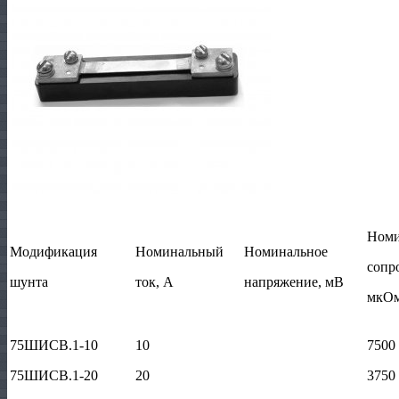
Номи
Модификация
Номинальный
Номинальное
сопр
шунта
ток, А
напряжение, мВ
мкО
75ШИСВ.1-10
10
7500
75ШИСВ.1-20
20
3750