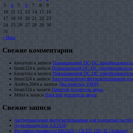
3
4
5
6
7
8
9
10
11
12
13
14
15
16
17
18
19
20
21
22
23
24
25
26
27
28
29
30
31
« Июл
Свежие комментарии
karayroza
к записи
Повышающий DC-DC преобразователь
liman324
к записи
Повышающий DC-DC преобразователь
karayroza
к записи
Повышающий DC-DC преобразователь
liman324
к записи
Автоуправление фитосветильником для
Andrey.2004
к записи
Два простых УМЗЧ
liman324
к записи
Простой усилитель звука
Mihel
к записи
Простой усилитель звука
Свежие записи
Автоуправление фитосветильником для подсветки растен
Аудиопроцессор AX2358
Регулятор громкости M62429 + OLED 128×32 (Arduino)