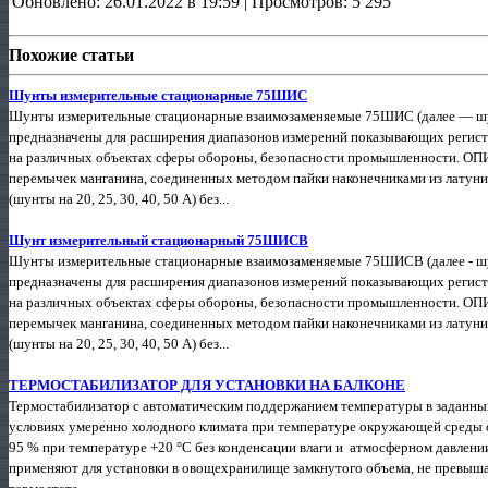
Обновлено: 26.01.2022 в 19:59 | Просмотров: 5 295
Похожие статьи
Шунты измерительные стационарные 75ШИС
Шунты измерительные стационарные взаимозаменяемые 75ШИС (далее — шу
предназначены для расширения диапазонов измерений показывающих регис
на различных объектах сферы обороны, безопасности промышленности. О
перемычек манганина, соединенных методом пайки наконечниками из латуни
(шунты на 20, 25, 30, 40, 50 А) без...
Шунт измерительный стационарный 75ШИСВ
Шунты измерительные стационарные взаимозаменяемые 75ШИСВ (далее - ш
предназначены для расширения диапазонов измерений показывающих регис
на различных объектах сферы обороны, безопасности промышленности. О
перемычек манганина, соединенных методом пайки наконечниками из латуни
(шунты на 20, 25, 30, 40, 50 А) без...
ТЕРМОСТАБИЛИЗАТОР ДЛЯ УСТАНОВКИ НА БАЛКОНЕ
Термостабилизатор с автоматическим поддержанием температуры в заданных
условиях умеренно холодного климата при температуре окружающей среды от
95 % при температуре +20 °С без конденсации влаги и атмосферном давлении 
применяют для установки в овощехранилище замкнутого объема, не превыша