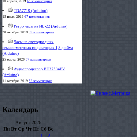
10 апреля, 2019
68 комментариев
TDA7719 (Arduino)
15 июля, 2019
67 комментариев
Ретро часы на ИВ-22 (Arduino)
30 октября, 2019
59 комментариев
Часы на светодиодных
семисегментных индикаторах 1,8 дюйма
(Arduino)
25 марта, 2020
57 комментариев
Аудиопроцессор BD37534FV
(Arduino)
11 октября, 2019
52 комментария
Календарь
Август 2026
Пн
Вт
Ср
Чт
Пт
Сб
Вс
1
2