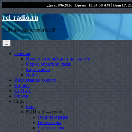
|
Дата: 8/6/2026 | Время: 11:54:58 AM
Ваш IP: 21
rcl-radio.ru
Сайт для радиолюбителей
☰
Главная
Политика конфиденциальности
Форма обратной связи
Карта сайта
Войти
Информация о сайте
Arduino
КИПиА
Форум
Ещё…
Блог
КИП и А — схемы
Осциллографы
Генераторы
Частотомеры