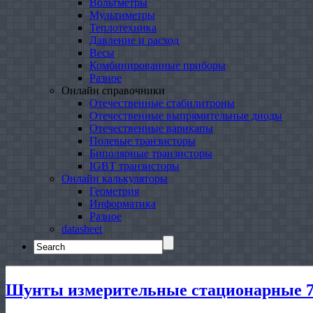
Вольтметры
Мультиметры
Теплотехника
Давление и расход
Весы
Комбинированные приборы
Разное
Онлайн справочники
Отечественные стабилитроны
Отечественные выпрямительные диоды
Отечественные варикапы
Полевые транзисторы
Биполярные транзисторы
IGBT транзисторы
Онлайн калькуляторы
Геометрия
Информатика
Разное
datasheet
Search
for:
Шунты измерительные стационарные 