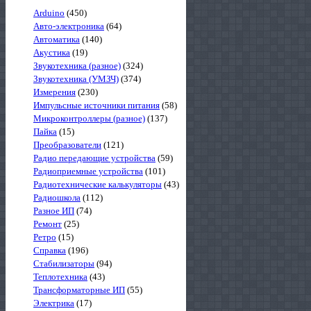
Arduino
(450)
Авто-электроника
(64)
Автоматика
(140)
Акустика
(19)
Звукотехника (разное)
(324)
Звукотехника (УМЗЧ)
(374)
Измерения
(230)
Импульсные источники питания
(58)
Микроконтроллеры (разное)
(137)
Пайка
(15)
Преобразователи
(121)
Радио передающие устройства
(59)
Радиоприемные устройства
(101)
Радиотехнические калькуляторы
(43)
Радиошкола
(112)
Разное ИП
(74)
Ремонт
(25)
Ретро
(15)
Справка
(196)
Стабилизаторы
(94)
Теплотехника
(43)
Трансформаторные ИП
(55)
Электрика
(17)