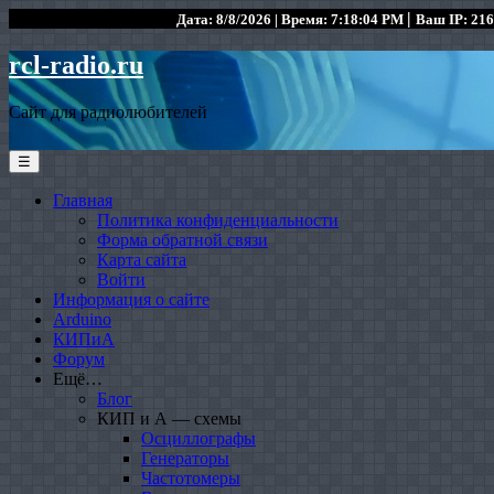
|
Дата: 8/8/2026 | Время: 7:18:04 PM
Ваш IP: 216
rcl-radio.ru
Сайт для радиолюбителей
☰
Главная
Политика конфиденциальности
Форма обратной связи
Карта сайта
Войти
Информация о сайте
Arduino
КИПиА
Форум
Ещё…
Блог
КИП и А — схемы
Осциллографы
Генераторы
Частотомеры