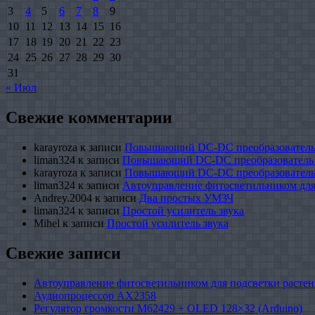
3
4
5
6
7
8
9
10
11
12
13
14
15
16
17
18
19
20
21
22
23
24
25
26
27
28
29
30
31
« Июл
Свежие комментарии
karayroza
к записи
Повышающий DC-DC преобразователь
liman324
к записи
Повышающий DC-DC преобразователь
karayroza
к записи
Повышающий DC-DC преобразователь
liman324
к записи
Автоуправление фитосветильником для
Andrey.2004
к записи
Два простых УМЗЧ
liman324
к записи
Простой усилитель звука
Mihel
к записи
Простой усилитель звука
Свежие записи
Автоуправление фитосветильником для подсветки растен
Аудиопроцессор AX2358
Регулятор громкости M62429 + OLED 128×32 (Arduino)