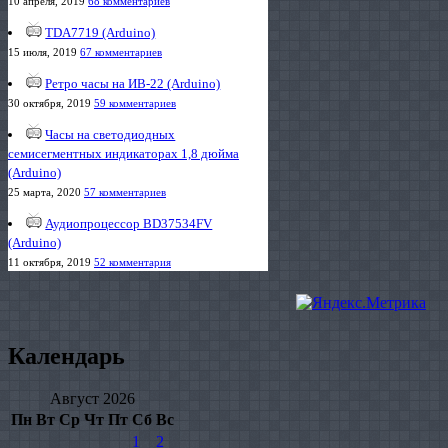
10 апреля, 2019
68 комментариев
TDA7719 (Arduino)
15 июля, 2019
67 комментариев
Ретро часы на ИВ-22 (Arduino)
30 октября, 2019
59 комментариев
Часы на светодиодных
семисегментных индикаторах 1,8 дюйма
(Arduino)
25 марта, 2020
57 комментариев
Аудиопроцессор BD37534FV
(Arduino)
11 октября, 2019
52 комментария
Календарь
Август 2026
Пн
Вт
Ср
Чт
Пт
Сб
Вс
1
2