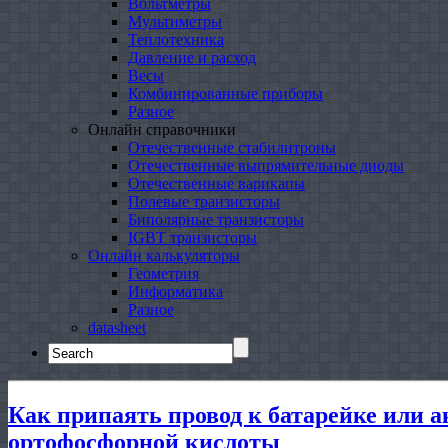
Вольтметры
Мультиметры
Теплотехника
Давление и расход
Весы
Комбинированные приборы
Разное
Онлайн справочники
Отечественные стабилитроны
Отечественные выпрямительные диоды
Отечественные варикапы
Полевые транзисторы
Биполярные транзисторы
IGBT транзисторы
Онлайн калькуляторы
Геометрия
Информатика
Разное
datasheet
Search
for:
Как припаять провод к батарейке или 
ортофосфорной кислоты