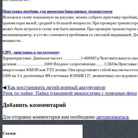
Приставка-пробник для проверки биполярных транзисторов
Используя схему показанную на рисунке, можно собрать приставку-пробни
транзисторы малой, средней и большой мощности. При проверке транзистор
может быть встроен в схему или быть внешним. При проверке транзисторов
миллиамперметр, и уст-во становится пробником со световой индикацией. Д
мощности...
СВЧ - приставка к частотомеру
Характеристики: Диапазон частот ...................1-400МГц Чувствительность вхо
деления .............................1000 Входное сопротивление.........1,5КОм П
микросхемах КМОП или ТТЛ логики. Она представляет собой высокочастотны
1000 на 3-х десятичных ВЧ счетчиках К500ИЕ137, включенных последователь
◀
Как восстановить литий-ионный аккумулятор
Урок по пайке. Пайка планарной микросхемы с помощью фена
Добавить комментарий
Для отправки комментария вам необходимо
авторизоваться
.
Статьи