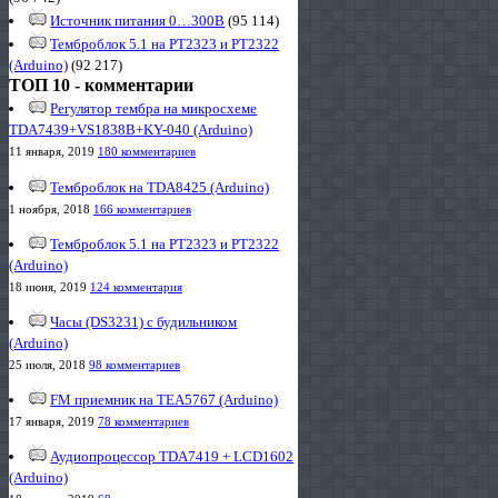
Источник питания 0…300В
(95 114)
Темброблок 5.1 на PT2323 и PT2322
(Arduino)
(92 217)
ТОП 10 - комментарии
Регулятор тембра на микросхеме
TDA7439+VS1838B+KY-040 (Arduino)
11 января, 2019
180 комментариев
Темброблок на TDA8425 (Arduino)
1 ноября, 2018
166 комментариев
Темброблок 5.1 на PT2323 и PT2322
(Arduino)
18 июня, 2019
124 комментария
Часы (DS3231) с будильником
(Arduino)
25 июля, 2018
98 комментариев
FM приемник на TEA5767 (Arduino)
17 января, 2019
78 комментариев
Аудиопроцессор TDA7419 + LCD1602
(Arduino)