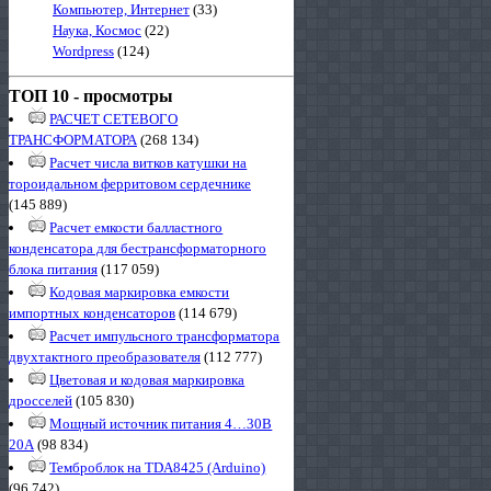
Компьютер, Интернет
(33)
Наука, Космос
(22)
Wordpress
(124)
ТОП 10 - просмотры
РАСЧЕТ СЕТЕВОГО
ТРАНСФОРМАТОРА
(268 134)
Расчет числа витков катушки на
тороидальном ферритовом сердечнике
(145 889)
Расчет емкости балластного
конденсатора для бестрансформаторного
блока питания
(117 059)
Кодовая маркировка емкости
импортных конденсаторов
(114 679)
Расчет импульсного трансформатора
двухтактного преобразователя
(112 777)
Цветовая и кодовая маркировка
дросселей
(105 830)
Мощный источник питания 4…30В
20А
(98 834)
Темброблок на TDA8425 (Arduino)
(96 742)