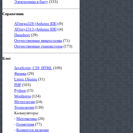
Электроника в быту
(333)
Справочник
ATmega328 (Arduino IDE)
(9)
ATtiny2313 (Arduino IDE)
(4)
Datasheet
(29)
Отечественные микросхемы
(71)
Отечественные транзисторы
(173)
Блог
JavaScript, CSS, HTML
(109)
Физика
(29)
Linux Ubuntu
(31)
PHP
(103)
Python
(15)
Wordpress
(124)
Метрология
(24)
Технологии
(139)
Калькуляторы:
-
Математика
(20)
-
Геометрия
(77)
-
Конвертер величин