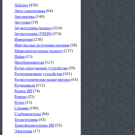
Arduino
(450)
Авто-электроника
(64)
Автоматика
(140)
Акустика
(19)
Звукотехника (разное)
(324)
Звукотехника (УМЗЧ)
(374)
Измерения
(230)
Импульсные источники питания
(58)
Микроконтроллеры (разное)
(137)
Пайка
(15)
Преобразователи
(121)
Радио передающие устройства
(59)
Радиоприемные устройства
(101)
Радиотехнические калькуляторы
(43)
Радиошкола
(112)
Разное ИП
(74)
Ремонт
(25)
Ретро
(15)
Справка
(196)
Стабилизаторы
(94)
Теплотехника
(43)
Трансформаторные ИП
(55)
Электрика
(17)