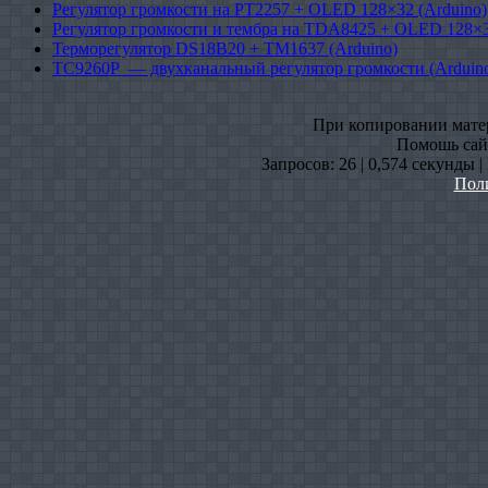
Регулятор громкости на PT2257 + OLED 128×32 (Arduino)
Регулятор громкости и тембра на TDA8425 + OLED 128×3
Терморегулятор DS18B20 + TM1637 (Arduino)
TC9260P — двухканальный регулятор громкости (Arduin
При копировании матери
Помошь сайт
Запросов: 26 | 0,574 секунды 
Пол