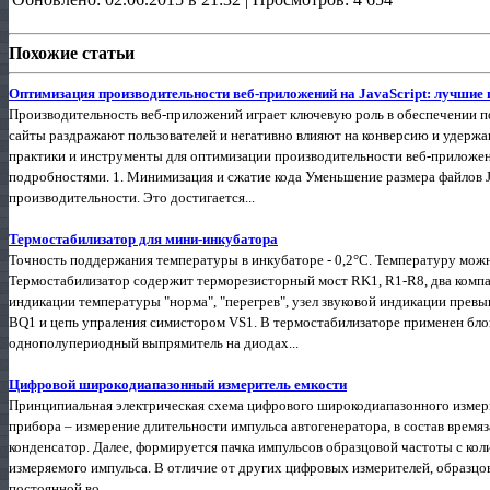
Похожие статьи
Оптимизация производительности веб-приложений на JavaScript: лучшие
Производительность веб-приложений играет ключевую роль в обеспечении п
сайты раздражают пользователей и негативно влияют на конверсию и удержа
практики и инструменты для оптимизации производительности веб-приложени
подробностями. 1. Минимизация и сжатие кода Уменьшение размера файлов 
производительности. Это достигается...
Термостабилизатор для мини-инкубатора
Точность поддержания температуры в инкубаторе - 0,2°С. Температуру можно
Термостабилизатор содержит терморезисторный мост RK1, R1-R8, два компа
индикации температуры "норма", "перегрев", узел звуковой индикации прев
BQ1 и цепь упраления симистором VS1. В термостабилизаторе применен бло
однополупериодный выпрямитель на диодах...
Цифровой широкодиапазонный измеритель емкости
Принципиальная электрическая схема цифрового широкодиапазонного измери
прибора – измерение длительности импульса автогенератора, в состав врем
конденсатор. Далее, формируется пачка импульсов образцовой частоты с ко
измеряемого импульса. В отличие от других цифровых измерителей, образцов
постоянной во...