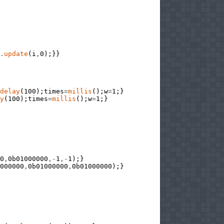
.
update
(
i
,
0
)
;
}
}
delay
(
100
)
;
times
=
millis
(
)
;
w
=
1
;
}
y
(
100
)
;
times
=
millis
(
)
;
w
=
1
;
}
0
,
0b01000000
,
-
1
,
-
1
)
;
}
000000
,
0b01000000
,
0b01000000
)
;
}