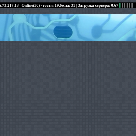
.73.217.13 |
Online(50) - гости: 19,боты: 31
| Загрузка сервера: 0.67
:
:
:
:
:
:
:
:
:
:
:
: