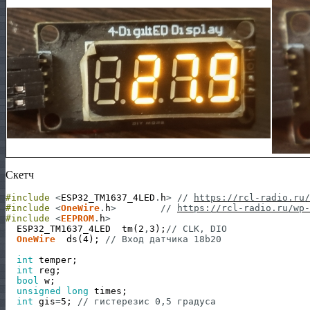
Скетч
#include
<
ESP32_TM1637_4LED
.
h
>
// 
https://rcl-radio.ru/
#include
<
OneWire
.
h
>
// 
https://rcl-radio.ru/wp-
#include
<
EEPROM
.
h
>
ESP32_TM1637_4LED
tm
(
2
,
3
)
;
// CLK, DIO
OneWire
ds
(
4
)
;
// Вход датчика 18b20
int
temper
;
int
reg
;
bool
w
;
unsigned
long
times
;
int
gis
=
5
;
// гистерезис 0,5 градуса