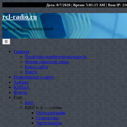
|
Дата: 8/7/2026 | Время: 5:01:15 AM
Ваш IP: 216
rcl-radio.ru
Сайт для радиолюбителей
☰
Главная
Политика конфиденциальности
Форма обратной связи
Карта сайта
Войти
Информация о сайте
Arduino
КИПиА
Форум
Ещё…
Блог
КИП и А — схемы
Осциллографы
Генераторы
Частотомеры