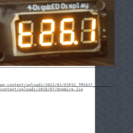
wp-content/uploads/2022/01/ESP32_TM1637_4LED.zip
content/uploads/2018/07/OneWire.zip