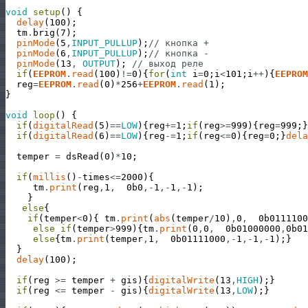
void
setup
(
)
{
delay
(
100
)
;
tm
.
brig
(
7
)
;
pinMode
(
5
,
INPUT_PULLUP
)
;
// кнопка +
pinMode
(
6
,
INPUT_PULLUP
)
;
// кнопка -
pinMode
(
13
,
OUTPUT
)
;
// выход реле
if
(
EEPROM
.
read
(
100
)
!=
0
)
{
for
(
int
i
=
0
;
i
<
101
;
i
++
)
{
EEPROM
reg
=
EEPROM
.
read
(
0
)
*
256
+
EEPROM
.
read
(
1
)
;
}
void
loop
(
)
{
if
(
digitalRead
(
5
)
==
LOW
)
{
reg
+=
1
;
if
(
reg
>=
999
)
{
reg
=
999
;
}
if
(
digitalRead
(
6
)
==
LOW
)
{
reg
-=
1
;
if
(
reg
<=
0
)
{
reg
=
0
;
}
dela
temper
=
dsRead
(
0
)
*
10
;
if
(
millis
(
)
-
times
<=
2000
)
{
tm
.
print
(
reg
,
1
,
0b0
,
-
1
,
-
1
,
-
1
)
;
}
else
{
if
(
temper
<
0
)
{
tm
.
print
(
abs
(
temper
/
10
)
,
0
,
0b0111100
else
if
(
temper
>
999
)
{
tm
.
print
(
0
,
0
,
0b01000000
,
0b01
else
{
tm
.
print
(
temper
,
1
,
0b01111000
,
-
1
,
-
1
,
-
1
)
;
}
}
delay
(
100
)
;
if
(
reg
>=
temper
+
gis
)
{
digitalWrite
(
13
,
HIGH
)
;
}
if
(
reg
<=
temper
-
gis
)
{
digitalWrite
(
13
,
LOW
)
;
}