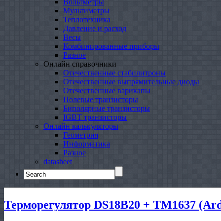
Вольтметры
Мультиметры
Теплотехника
Давление и расход
Весы
Комбинированные приборы
Разное
Онлайн справочники
Отечественные стабилитроны
Отечественные выпрямительные диоды
Отечественные варикапы
Полевые транзисторы
Биполярные транзисторы
IGBT транзисторы
Онлайн калькуляторы
Геометрия
Информатика
Разное
datasheet
Search
for:
Терморегулятор DS18B20 + TM1637 (Ard