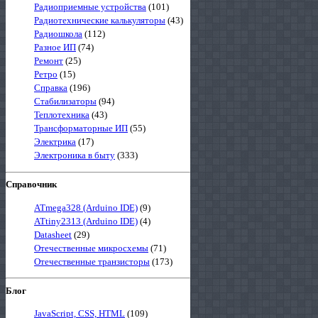
Радиоприемные устройства
(101)
Радиотехнические калькуляторы
(43)
Радиошкола
(112)
Разное ИП
(74)
Ремонт
(25)
Ретро
(15)
Справка
(196)
Стабилизаторы
(94)
Теплотехника
(43)
Трансформаторные ИП
(55)
Электрика
(17)
Электроника в быту
(333)
Справочник
ATmega328 (Arduino IDE)
(9)
ATtiny2313 (Arduino IDE)
(4)
Datasheet
(29)
Отечественные микросхемы
(71)
Отечественные транзисторы
(173)
Блог
JavaScript, CSS, HTML
(109)