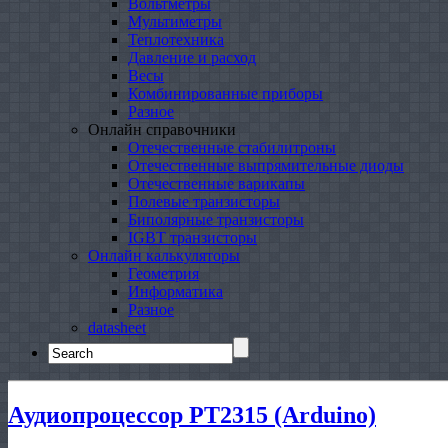
Вольтметры
Мультиметры
Теплотехника
Давление и расход
Весы
Комбинированные приборы
Разное
Онлайн справочники
Отечественные стабилитроны
Отечественные выпрямительные диоды
Отечественные варикапы
Полевые транзисторы
Биполярные транзисторы
IGBT транзисторы
Онлайн калькуляторы
Геометрия
Информатика
Разное
datasheet
Search
for:
Аудиопроцессор PT2315 (Arduino)