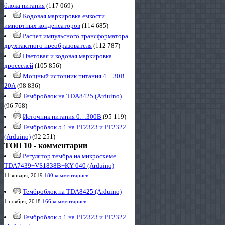
блока питания
(117 069)
Кодовая маркировка емкости
импортных конденсаторов
(114 685)
Расчет импульсного трансформатора
двухтактного преобразователя
(112 787)
Цветовая и кодовая маркировка
дросселей
(105 856)
Мощный источник питания 4…30В
20А
(98 836)
Темброблок на TDA8425 (Arduino)
(96 768)
Источник питания 0…300В
(95 119)
Темброблок 5.1 на PT2323 и PT2322
(Arduino)
(92 251)
ТОП 10 - комментарии
Регулятор тембра на микросхеме
TDA7439+VS1838B+KY-040 (Arduino)
11 января, 2019
180 комментариев
Темброблок на TDA8425 (Arduino)
1 ноября, 2018
166 комментариев
Темброблок 5.1 на PT2323 и PT2322