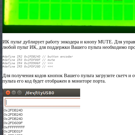
ИК пульт дублирует работу энкодера и кнопу MUTE. Для упра
любой пульт ИК, для поддержки Вашего пульта необходимо про
#define IR2 0x2FDB24D // button encoder
#define IR3 0x2FDF00F // mute
#define IR4 0x2FD906F // >>>
#define IR5 0x2FDF20D // <<<
Для получения кодов кнопок Вашего пульта загрузите скетч и 
пульта его код будет отображен в мониторе порта.