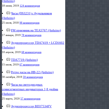
(Arduino)
18 июня, 2019
124 комментария
Часы (DS3231) с будильником
(Arduino)
25 июля, 2018
98 комментариев
FM приемник на TEA5767 (Arduino)
17 января, 2019
78 комментариев
Аудиопроцессор TDA7419 + LCD1602
(Arduino)
10 апреля, 2019
68 комментариев
TDA7719 (Arduino)
15 июля, 2019
67 комментариев
Ретро часы на ИВ-22 (Arduino)
30 октября, 2019
59 комментариев
Часы на светодиодных
семисегментных индикаторах 1,8 дюйма
(Arduino)
25 марта, 2020
57 комментариев
Аудиопроцессор BD37534FV