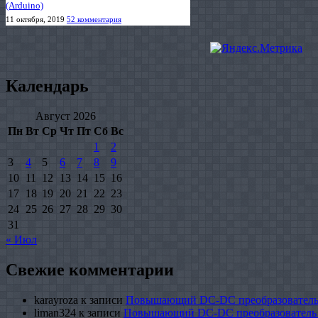
(Arduino)
11 октября, 2019
52 комментария
Календарь
Август 2026
Пн
Вт
Ср
Чт
Пт
Сб
Вс
1
2
3
4
5
6
7
8
9
10
11
12
13
14
15
16
17
18
19
20
21
22
23
24
25
26
27
28
29
30
31
« Июл
Свежие комментарии
karayroza
к записи
Повышающий DC-DC преобразователь
liman324
к записи
Повышающий DC-DC преобразователь