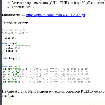
Аттенюаторы выходов (CHL, CHR) от 0 до 30 дБ с шагом 
Управление I2C
Библиотека —
https://github.com/liman324/PT2315.git
Тестовый скетч:
#include <Wire.h>
#include <PT2315.h>
PT2315 pt;

void
 setup
(
)
{
   Serial.
begin
(
9600
)
;

   delay
(
600
)
;

   audio
(
)
}
void
 loop
(
)
{
}
void
 audio
(
)
{
 pt.
set_volume
(
0
)
;  
// int 0...56 === 0...-70 dB step 1.25 dB
 pt.
set_att_l
(
0
)
;   
// int 0...24 === 0...-30 db step 1.25 dB  
 pt.
set_att_r
(
0
)
;   
// int 0...24 === 0...-30 db step 1.25 dB  
 pt.
set_loudness
(
1
)
; 
// bool 0...1 = on...off  
 pt.
setBass
(
0
)
;      
// int -7...+7 === -14...+14 dB step 2 dB
 pt.
setTreble
(
7
)
;  
// // int -7...+7 === -14...+14 dB step 2 dB
}
На базе Adruino Nano используя аудиопроцессор PT2315 можно 
тембра.