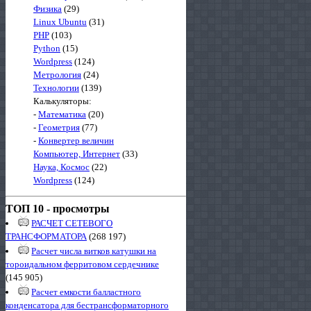
Физика
(29)
Linux Ubuntu
(31)
PHP
(103)
Python
(15)
Wordpress
(124)
Метрология
(24)
Технологии
(139)
Калькуляторы:
-
Математика
(20)
-
Геометрия
(77)
-
Конвертер величин
Компьютер, Интернет
(33)
Наука, Космос
(22)
Wordpress
(124)
ТОП 10 - просмотры
РАСЧЕТ СЕТЕВОГО
ТРАНСФОРМАТОРА
(268 197)
Расчет числа витков катушки на
тороидальном ферритовом сердечнике
(145 905)
Расчет емкости балластного
конденсатора для бестрансформаторного