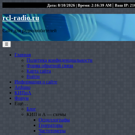
|
Дата: 8/10/2026 | Время: 2:16:39 AM
Ваш IP: 216
rcl-radio.ru
Сайт для радиолюбителей
☰
Главная
Политика конфиденциальности
Форма обратной связи
Карта сайта
Войти
Информация о сайте
Arduino
КИПиА
Форум
Ещё…
Блог
КИП и А — схемы
Осциллографы
Генераторы
Частотомеры