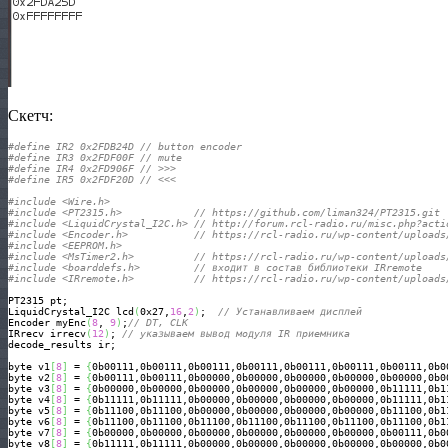
Скетч:
#define IR2 0x2FDB24D // button encoder
#define IR3 0x2FDF00F // mute
#define IR4 0x2FD906F // >>>
#define IR5 0x2FDF20D // <<<
#include <Wire.h>
#include <PT2315.h>            // https://github.com/liman324/PT2315.git
#include <LiquidCrystal_I2C.h> // http://forum.rcl-radio.ru/misc.php?acti
#include <Encoder.h>           // https://rcl-radio.ru/wp-content/uploads
#include <EEPROM.h>
#include <MsTimer2.h>          // https://rcl-radio.ru/wp-content/uploads
#include <boarddefs.h>         // входит в состав библиотеки IRremote
#include <IRremote.h>          // https://rcl-radio.ru/wp-content/uploads
PT2315 pt;

LiquidCrystal_I2C lcd
(
0x27,
16
,
2
)
;  
// Устанавливаем дисплей
Encoder myEnc
(
8
, 
9
)
;
// DT, CLK
IRrecv irrecv
(
12
)
; 
// указываем вывод модуля IR приемника
decode_results ir; 

byte v1
[
8
]
 = 
{
0b00111,0b00111,0b00111,0b00111,0b00111,0b00111,0b00111,0b0
byte v2
[
8
]
 = 
{
0b00111,0b00111,0b00000,0b00000,0b00000,0b00000,0b00000,0b0
byte v3
[
8
]
 = 
{
0b00000,0b00000,0b00000,0b00000,0b00000,0b00000,0b11111,0b1
byte v4
[
8
]
 = 
{
0b11111,0b11111,0b00000,0b00000,0b00000,0b00000,0b11111,0b1
byte v5
[
8
]
 = 
{
0b11100,0b11100,0b00000,0b00000,0b00000,0b00000,0b11100,0b1
byte v6
[
8
]
 = 
{
0b11100,0b11100,0b11100,0b11100,0b11100,0b11100,0b11100,0b1
byte v7
[
8
]
 = 
{
0b00000,0b00000,0b00000,0b00000,0b00000,0b00000,0b00111,0b0
byte v8
[
8
]
 = 
{
0b11111,0b11111,0b00000,0b00000,0b00000,0b00000,0b00000,0b0