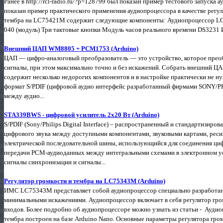
Ранее в http://rcl-radio.ru/?p=128799 был показан пример тестового запуска
показан пример практического применения аудиопроцессора в качестве регул
тембра на LC75421M содержит следующие компоненты: Аудиопроцессор LC
040 (модуль) Три тактовые кнопки Модуль часов реального времени DS3231 
Внешний ЦАП WM8805 + PCM1753 (Arduino)
ЦАП — цифро-аналоговый преобразователь — это устройство, которое прео
сигналы, при этом максимально точно и без искажений. Собрать внешний ЦА
содержит несколько недорогих компонентов и в настройке практически не н
формат S/PDIF (цифровой аудио интерфейс разработанный фирмами SONY/PHI
между аудио...
STA339BWS - цифровой усилитель 2х20 Вт (Arduino)
S/PDIF (Sony/Philips Digital Interface) – распространенный и стандартизир
цифрового звука между доступными компонентами, звуковыми картами, реси
электрической последовательной шины, использующийся для соединения ци
передачи PCM-аудиоданных между интегральными схемами в электронном ус
сигналы синхронизации и сигналы...
Регулятор громкости и тембра на LC75343M (Arduino)
ИМС LC75343M представляет собой аудиопроцессор специально разработанн
минимальными искажениями. Аудиопроцессор включает в себя регулятор гром
входов. Более подробно об аудиопроцессоре можно узнать из статьи - Ауди
тембра построен на базе Arduino Nano. Основные параметры регулятора гро