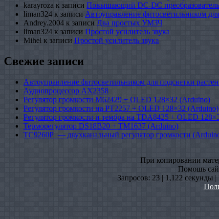
karayroza
к записи
Повышающий DC-DC преобразователь
liman324
к записи
Автоуправление фитосветильником для
Andrey.2004
к записи
Два простых УМЗЧ
liman324
к записи
Простой усилитель звука
Mihel
к записи
Простой усилитель звука
Свежие записи
Автоуправление фитосветильником для подсветки растен
Аудиопроцессор AX2358
Регулятор громкости M62429 + OLED 128×32 (Arduino)
Регулятор громкости на PT2257 + OLED 128×32 (Arduino)
Регулятор громкости и тембра на TDA8425 + OLED 128×3
Терморегулятор DS18B20 + TM1637 (Arduino)
TC9260P — двухканальный регулятор громкости (Arduin
При копировании матери
Помошь сайт
Запросов: 23 | 1,122 секунды 
Пол