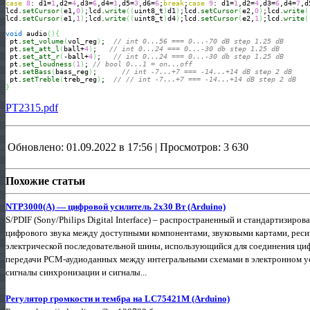
case
8
: d1=
1
,d2=
4
,d3=
6
,d4=
1
,d5=
3
,d6=
6
;
break
;
case
9
: d1=
1
,d2=
4
,d3=
6
,d4=
7
,d
lcd.
setCursor
(
e1,
0
)
;lcd.
write
(
(
uint8_t
)
d1
)
;lcd.
setCursor
(
e2,
0
)
;lcd.
write
(
lcd.
setCursor
(
e1,
1
)
;lcd.
write
(
(
uint8_t
)
d4
)
;lcd.
setCursor
(
e2,
1
)
;lcd.
write
(
void
 audio
(
)
{
 pt.
set_volume
(
vol_reg
)
;  
// int 0...56 === 0...-70 dB step 1.25 dB
 pt.
set_att_l
(
ball+
4
)
;   
// int 0...24 === 0...-30 db step 1.25 dB  
 pt.
set_att_r
(
-ball+
4
)
;   
// int 0...24 === 0...-30 db step 1.25 dB  
 pt.
set_loudness
(
1
)
; 
// bool 0...1 = on...off  
 pt.
setBass
(
bass_reg
)
;      
// int -7...+7 === -14...+14 dB step 2 dB
 pt.
setTreble
(
treb_reg
)
;  
// // int -7...+7 === -14...+14 dB step 2 dB
}
PT2315.pdf
Обновлено: 01.09.2022 в 17:56 | Просмотров: 3 630
Похожие статьи
NTP3000(А) — цифровой усилитель 2х30 Вт (Arduino)
S/PDIF (Sony/Philips Digital Interface) – распространенный и стандартизир
цифрового звука между доступными компонентами, звуковыми картами, реси
электрической последовательной шины, использующийся для соединения ци
передачи PCM-аудиоданных между интегральными схемами в электронном ус
сигналы синхронизации и сигналы...
Регулятор громкости и тембра на LC75421M (Arduino)