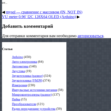
от...
◀
mysql — сравнение с массивом (IN, NOT IN)
VU meter 0.96′ I2C 128X64 OLED (Arduino)
▶
Добавить комментарий
Для отправки комментария вам необходимо
авторизоваться
.
Статьи
Arduino
(450)
Авто-электроника
(64)
Автоматика
(140)
Акустика
(19)
Звукотехника (разное)
(324)
Звукотехника (УМЗЧ)
(374)
Измерения
(230)
Импульсные источники питания
(58)
Микроконтроллеры (разное)
(137)
Пайка
(15)
Преобразователи
(121)
Радио передающие устройства
(59)