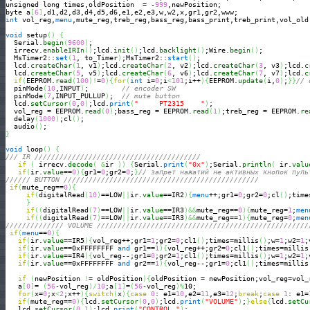
unsigned long times,oldPosition  = -
999
,newPosition;

byte a
[
6
]
int
 vol_reg,
menu
,mute_reg,treb_reg,bass_reg,bass_print,treb_print,vol_old
void
 setup
(
)
{
  Serial.
begin
(
9600
)
;

  irrecv.
enableIRIn
(
)
;lcd.
init
(
)
;lcd.
backlight
(
)
;Wire.
begin
(
)
;

  MsTimer2::
set
(
1
, to_Timer
)
;MsTimer2::
start
(
)
;

  lcd.
createChar
(
1
, v1
)
;lcd.
createChar
(
2
, v2
)
;lcd.
createChar
(
3
, v3
)
;lcd.
c
  lcd.
createChar
(
5
, v5
)
;lcd.
createChar
(
6
, v6
)
;lcd.
createChar
(
7
, v7
)
;lcd.
c
if
(
EEPROM.
read
(
100
)
!
=
0
)
{
for
(
int
 i=
0
;i
<
101
;i++
)
{
EEPROM.
update
(
i,
0
)
;
}
}
// 
  pinMode
(
10
,INPUT
)
;        
// encoder SW
  pinMode
(
7
,INPUT_PULLUP
)
;  
// mute button
  lcd.
setCursor
(
0
,
0
)
;lcd.
print
(
"     PT2315    "
)
;

  vol_reg = EEPROM.
read
(
0
)
;bass_reg = EEPROM.
read
(
1
)
;treb_reg = EEPROM.
re
  delay
(
1000
)
;cl
(
)
;

  audio
(
)
}
void
 loop
(
)
{
/// IR ////////////////////////////////////////
if
(
 irrecv.
decode
(
&
ir 
)
)
{
Serial.
print
(
"0x"
)
;Serial.
println
(
 ir.
valu
if
(
ir.
value
==
0
)
{
gr1=
0
;gr2=
0
;
}
// запрет нажатий не активных кнопок пуль
////// BUTTON ///////////////////////////////////////////////
if
(
mute_reg==
0
)
{
if
(
digitalRead
(
10
)
==LOW
||
ir.
value
==IR2
)
{
menu
++;gr1=
0
;gr2=
0
;cl
(
)
;time
}
if
(
(
digitalRead
(
7
)
==LOW
||
ir.
value
==IR3
)
&&
mute_reg==
0
)
{
mute_reg=
1
;
men
if
(
(
digitalRead
(
7
)
==LOW
||
ir.
value
==IR3
)
&&
mute_reg==
1
)
{
mute_reg=
0
;
men
////////////// VOLUME ///////////////////////////////////////////////////
if
(
menu
==
0
)
{
if
(
ir.
value
==IR5
)
{
vol_reg++;gr1=
1
;gr2=
0
;cl1
(
)
;times=millis
(
)
;w=
1
;w2=
1
;
if
(
ir.
value
==0xFFFFFFFF 
and
 gr1==
1
)
{
vol_reg++;gr2=
0
;cl1
(
)
;times=millis
if
(
ir.
value
==IR4
)
{
vol_reg--;gr1=
0
;gr2=
1
;cl1
(
)
;times=millis
(
)
;w=
1
;w2=
1
;
if
(
ir.
value
==0xFFFFFFFF 
and
 gr2==
1
)
{
vol_reg--;gr1=
0
;cl1
(
)
;times=millis
if
(
newPosition 
!
= oldPosition
)
{
oldPosition = newPosition;vol_reg=vol_
   a
[
0
]
= 
(
56
-vol_reg
)
/
10
;a
[
1
]
=
(
56
-vol_reg
)
%
10;

for
(
x=
0
;x
<
2
;x++
)
{
switch
(
x
)
{
case
0
: e1=
10
,e2=
11
,e3=
12
;
break
;
case
1
: e1=
if
(
mute_reg==
0
)
{
lcd.
setCursor
(
0
,
0
)
;lcd.
print
(
"VOLUME"
)
;
}
else
{
lcd.
setCu
   lcd.
setCursor
(
0
,
1
)
;lcd.
print
(
"CONTROL "
)
;
