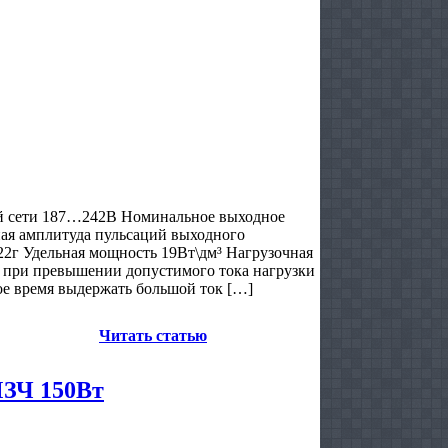
й сети 187…242В Номинальное выходное
ая амплитуда пульсаций выходного
22г Удельная мощность 19Вт\дм³ Нагрузочная
— при превышении допустимого тока нагрузки
е время выдержать большой ток […]
Читать статью
МЗЧ 150Вт