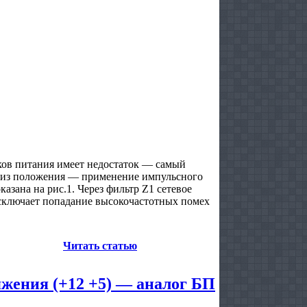
в питания имеет недостаток — самый
од из положения — применение импульсного
азана на рис.1. Через фильтр Z1 сетевое
сключает попадание высокочастотных помех
Читать статью
жения (+12 +5) — аналог БП