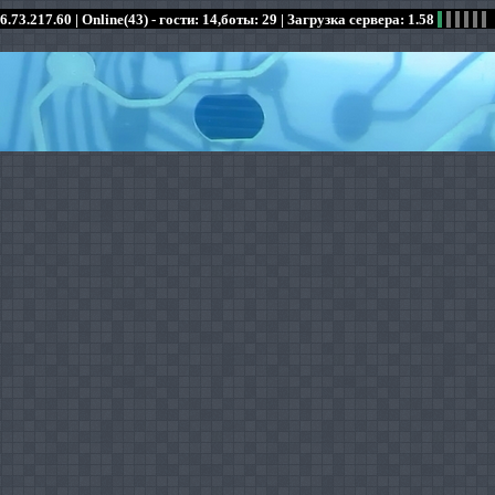
6.73.217.60 |
Online(43) - гости: 14,боты: 29
| Загрузка сервера: 1.58
:
:
:
:
:
:
:
:
:
:
:
: