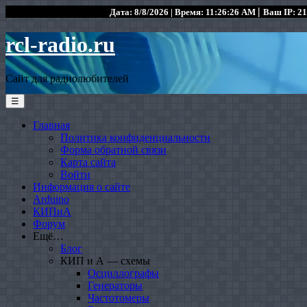
|
Дата: 8/8/2026 | Время: 11:26:26 AM
Ваш IP: 21
rcl-radio.ru
Сайт для радиолюбителей
☰
Главная
Политика конфиденциальности
Форма обратной связи
Карта сайта
Войти
Информация о сайте
Arduino
КИПиА
Форум
Ещё…
Блог
КИП и А — схемы
Осциллографы
Генераторы
Частотомеры