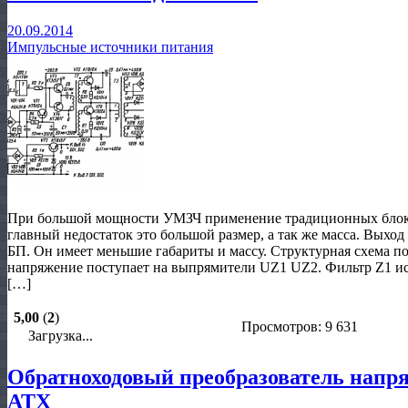
20.09.2014
Импульсные источники питания
При большой мощности УМЗЧ применение традиционных блоко
главный недостаток это большой размер, а так же масса. Вых
БП. Он имеет меньшие габариты и массу. Структурная схема пок
напряжение поступает на выпрямители UZ1 UZ2. Фильтр Z1 и
[…]
5,00
(
2
)
Просмотров: 9 631
Загрузка...
Обратноходовый преобразователь напря
АТХ