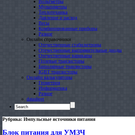
Вольтметры
Мультиметры
Теплотехника
Давление и расход
Весы
Комбинированные приборы
Разное
Онлайн справочники
Отечественные стабилитроны
Отечественные выпрямительные диоды
Отечественные варикапы
Полевые транзисторы
Биполярные транзисторы
IGBT транзисторы
Онлайн калькуляторы
Геометрия
Информатика
Разное
datasheet
Search
for:
Рубрика:
Импульсные источники питания
Блок питания для УМЗЧ