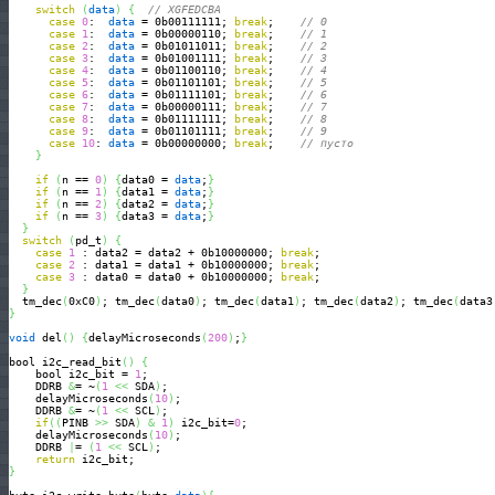
switch
(
data
)
{
// XGFEDCBA
case
0
:  
data
 = 0b00111111; 
break
;    
// 0
case
1
:  
data
 = 0b00000110; 
break
;    
// 1
case
2
:  
data
 = 0b01011011; 
break
;    
// 2
case
3
:  
data
 = 0b01001111; 
break
;    
// 3
case
4
:  
data
 = 0b01100110; 
break
;    
// 4
case
5
:  
data
 = 0b01101101; 
break
;    
// 5
case
6
:  
data
 = 0b01111101; 
break
;    
// 6
case
7
:  
data
 = 0b00000111; 
break
;    
// 7
case
8
:  
data
 = 0b01111111; 
break
;    
// 8
case
9
:  
data
 = 0b01101111; 
break
;    
// 9
case
10
: 
data
 = 0b00000000; 
break
;    
// пусто
}
if
(
n == 
0
)
{
data0 = 
data
;
}
if
(
n == 
1
)
{
data1 = 
data
;
}
if
(
n == 
2
)
{
data2 = 
data
;
}
if
(
n == 
3
)
{
data3 = 
data
;
}
}
switch
(
pd_t
)
{
case
1
 : data2 = data2 + 0b10000000; 
break
;

case
2
 : data1 = data1 + 0b10000000; 
break
;

case
3
 : data0 = data0 + 0b10000000; 
break
;

}
  tm_dec
(
0xC0
)
; tm_dec
(
data0
)
; tm_dec
(
data1
)
; tm_dec
(
data2
)
; tm_dec
(
data3
}
void
 del
(
)
{
delayMicroseconds
(
200
)
;
}
bool i2c_read_bit
(
)
{
    bool i2c_bit = 
1
;        

    DDRB 
&
= ~
(
1
<<
 SDA
)
;            

    delayMicroseconds
(
10
)
; 

    DDRB 
&
= ~
(
1
<<
 SCL
)
;                

if
(
(
PINB 
>>
 SDA
)
&
1
)
 i2c_bit=
0
;                            

    delayMicroseconds
(
10
)
;  

    DDRB 
|
= 
(
1
<<
 SCL
)
;              

return
}