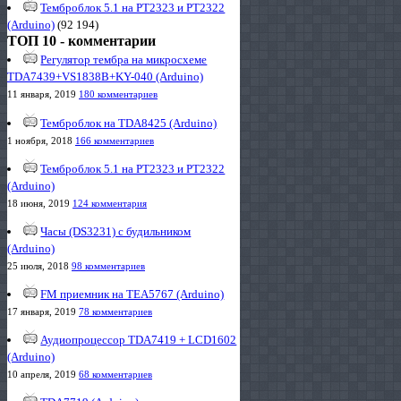
Темброблок 5.1 на PT2323 и PT2322
(Arduino)
(92 194)
ТОП 10 - комментарии
Регулятор тембра на микросхеме
TDA7439+VS1838B+KY-040 (Arduino)
11 января, 2019
180 комментариев
Темброблок на TDA8425 (Arduino)
1 ноября, 2018
166 комментариев
Темброблок 5.1 на PT2323 и PT2322
(Arduino)
18 июня, 2019
124 комментария
Часы (DS3231) с будильником
(Arduino)
25 июля, 2018
98 комментариев
FM приемник на TEA5767 (Arduino)
17 января, 2019
78 комментариев
Аудиопроцессор TDA7419 + LCD1602
(Arduino)
10 апреля, 2019
68 комментариев