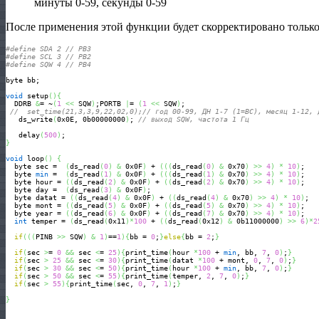
минуты 0-59, секунды 0-59
После применения этой функции будет скорректировано только 
#define SDA 2 // PB3
#define SCL 3 // PB2
#define SQW 4 // PB4
byte bb;

void
 setup
(
)
{
  DDRB 
&
= ~
(
1
<<
 SQW
)
;PORTB 
|
= 
(
1
<<
 SQW
)
;

//  set_time(21,3,3,9,22,02,0);// год 00-99, ДН 1-7 (1=ВС), месяц 1-12, 
   ds_write
(
0x0E, 0b00000000
)
; 
// выход SQW, частота 1 Гц
   delay
(
500
)
}
void
 loop
(
)
{
  byte sec =  
(
ds_read
(
0
)
&
 0x0F
)
 + 
(
(
(
ds_read
(
0
)
&
 0x70
)
>>
4
)
*
10
)
;

  byte 
min
 =  
(
ds_read
(
1
)
&
 0x0F
)
 + 
(
(
(
ds_read
(
1
)
&
 0x70
)
>>
4
)
*
10
)
;

  byte hour = 
(
(
ds_read
(
2
)
&
 0x0F
)
 + 
(
(
ds_read
(
2
)
&
 0x70
)
>>
4
)
*
10
)
;

  byte day =  
(
ds_read
(
3
)
&
 0x0F
)
;

  byte datat = 
(
(
ds_read
(
4
)
&
 0x0F
)
 + 
(
(
ds_read
(
4
)
&
 0x70
)
>>
4
)
*
10
)
;

  byte mont = 
(
(
ds_read
(
5
)
&
 0x0F
)
 + 
(
(
ds_read
(
5
)
&
 0x70
)
>>
4
)
*
10
)
;

  byte year = 
(
(
ds_read
(
6
)
&
 0x0F
)
 + 
(
(
ds_read
(
7
)
&
 0x70
)
>>
4
)
*
10
)
;

int
 temper = 
(
ds_read
(
0x11
)
*
100
 + 
(
(
ds_read
(
0x12
)
&
 0b11000000
)
>>
6
)
*
2
if
(
(
(
PINB 
>>
 SQW
)
&
1
)
==
1
)
{
bb = 
0
;
}
else
{
bb = 
2
;
}
if
(
sec 
>
= 
0
&&
 sec 
<
= 
25
)
{
print_time
(
hour 
*
100
 + 
min
, bb, 
7
, 
0
)
;
}
if
(
sec 
>
25
&&
 sec 
<
= 
30
)
{
print_time
(
datat 
*
100
 + mont, 
0
, 
7
, 
0
)
;
}
if
(
sec 
>
30
&&
 sec 
<
= 
50
)
{
print_time
(
hour 
*
100
 + 
min
, bb, 
7
, 
0
)
;
}
if
(
sec 
>
50
&&
 sec 
<
= 
55
)
{
print_time
(
temper, 
2
, 
7
, 
0
)
;
}
if
(
sec 
>
55
)
{
print_time
(
sec, 
0
, 
7
, 
1
)
;
}
}