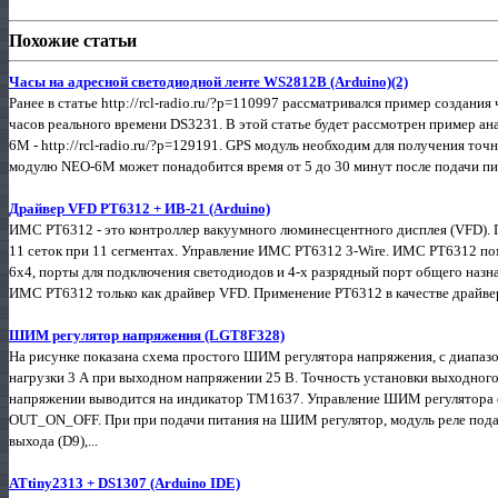
Похожие статьи
Часы на адресной светодиодной ленте WS2812B (Arduino)(2)
Ранее в статье http://rcl-radio.ru/?p=110997 рассматривался пример создани
часов реального времени DS3231. В этой статье будет рассмотрен пример а
6M - http://rcl-radio.ru/?p=129191. GPS модуль необходим для получения точ
модулю NEO-6M может понадобится время от 5 до 30 минут после подачи пита
Драйвер VFD PT6312 + ИВ-21 (Arduino)
ИМС PT6312 - это контроллер вакуумного люминесцентного дисплея (VFD). П
11 сеток при 11 сегментах. Управление ИМС PT6312 3-Wire. ИМС PT6312 по
6х4, порты для подключения светодиодов и 4-х разрядный порт общего назна
ИМС PT6312 только как драйвер VFD. Применение PT6312 в качестве драйвер
ШИМ регулятор напряжения (LGT8F328)
На рисунке показана схема простого ШИМ регулятора напряжения, с диапазо
нагрузки 3 А при выходном напряжении 25 В. Точность установки выходног
напряжении выводится на индикатор TM1637. Управление ШИМ регулятора о
OUT_ON_OFF. При при подачи питания на ШИМ регулятор, модуль реле пода
выхода (D9),...
ATtiny2313 + DS1307 (Arduino IDE)