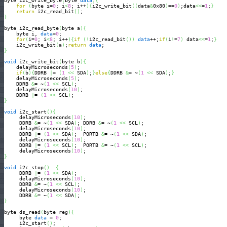
byte i2c_write_byte
(
byte 
data
)
{
for
(
byte i=
0
; i
<
8
; i++
)
{
i2c_write_bit
(
(
data
&
0x80
)
==
0
)
;data
<<
=
1
;
}
return
 i2c_read_bit
(
)
}
byte i2c_read_byte
(
byte a
)
{
    byte i, 
data
=
0
;                

for
(
i=
0
; i
<
8
; i++
)
{
if
(
!
i2c_read_bit
(
)
)
data
++;
if
(
i
!
=
7
)
 data
<<
=
1
;
}
    i2c_write_bit
(
a
)
;
return
data
}
void
 i2c_write_bit
(
byte b
)
{
    delayMicroseconds
(
5
)
;

if
(
b
)
{
DDRB 
|
= 
(
1
<<
 SDA
)
;
}
else
{
DDRB 
&
= ~
(
1
<<
 SDA
)
;
}
    delayMicroseconds
(
5
)
;

    DDRB 
&
= ~
(
1
<<
 SCL
)
;       

    delayMicroseconds
(
10
)
;

    DDRB 
|
= 
(
1
<<
 SCL
)
}
void
 i2c_start
(
)
{
     delayMicroseconds
(
10
)
;  

     DDRB 
&
= ~
(
1
<<
 SDA
)
; DDRB 
&
= ~
(
1
<<
 SCL
)
; 

     delayMicroseconds
(
10
)
; 

     DDRB 
|
= 
(
1
<<
 SDA
)
;  PORTB 
&
= ~
(
1
<<
 SDA
)
;

     delayMicroseconds
(
10
)
; 

     DDRB 
|
= 
(
1
<<
 SCL
)
;  PORTB 
&
= ~
(
1
<<
 SCL
)
;   

     delayMicroseconds
(
10
)
}
void
 i2c_stop
(
)
{
     DDRB 
|
= 
(
1
<<
 SDA
)
;            

     delayMicroseconds
(
10
)
;

     DDRB 
&
= ~
(
1
<<
 SCL
)
;               

     delayMicroseconds
(
10
)
; 

     DDRB 
&
= ~
(
1
<<
 SDA
)
}
byte ds_read
(
byte reg
)
{
     byte 
data
 = 
0
;

     i2c_start
(
)
;
