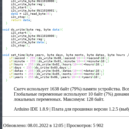
     i2c_write_byte
(
0b11010000
)
;

     i2c_write_byte
(
reg
)
;

     i2c_start
(
)
; 

     i2c_write_byte
(
0b11010001
)
; 

data
 = i2c_read_byte
(
0
)
;

     i2c_stop
(
)
;

return
data
;

}
void
 ds_write
(
byte reg, byte 
data
)
{
     i2c_start
(
)
;

     i2c_write_byte
(
0b11010000
)
;

     i2c_write_byte
(
reg
)
;

     i2c_write_byte
(
data
)
;

     i2c_stop
(
)
;

}
void
 set_time
(
byte years, byte days, byte monts, byte datas, byte hours ,
if
(
second 
<
255
)
{
ds_write
(
0x00,
(
second
/
10
<<
4
)
+second
%
10
)
;
}
if
(
minute 
<
255
)
{
ds_write
(
0x01,
(
minute
/
10
<<
4
)
+minute
%
10
)
;
}
if
(
hours 
<
255
)
{
ds_write
(
0x02,
(
hours
/
10
<<
4
)
+hours
%
10
)
;
}
if
(
days 
<
255
)
{
ds_write
(
0x03,days
)
;
}
if
(
datas 
<
255
)
{
ds_write
(
0x04,
(
datas
/
10
<<
4
)
+datas
%
10
)
;
}
if
(
monts 
<
255
)
{
ds_write
(
0x05,
(
monts
/
10
<<
4
)
+monts
%
10
)
;
}
if
(
years 
<
255
)
ds_write
(
0x06,
(
years
/
10
<<
4
)
+years
%
10
)
;

}
Скетч использует 1638 байт (79%) памяти устройства. Все
Глобальные переменные используют 10 байт (7%) динамич
локальных переменных. Максимум: 128 байт.
Arduino IDE 1.8.9 | Плата для прошивки версии 1.2.5 (выб
Обновлено: 08.01.2022 в 12:05 | Просмотров: 5 902