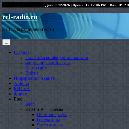
|
Дата: 8/8/2026 | Время: 12:12:06 PM
Ваш IP: 216
rcl-radio.ru
Сайт для радиолюбителей
☰
Главная
Политика конфиденциальности
Форма обратной связи
Карта сайта
Войти
Информация о сайте
Arduino
КИПиА
Форум
Ещё…
Блог
КИП и А — схемы
Осциллографы
Генераторы
Частотомеры