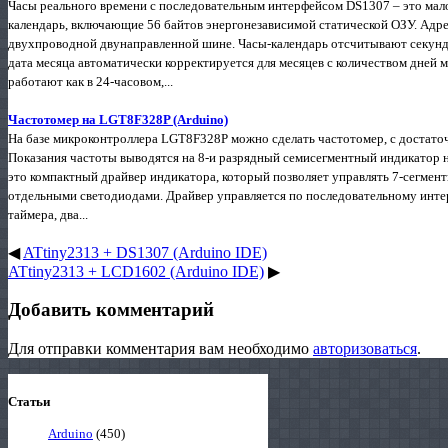
Часы реального времени с последовательным интерфейсом DS1307 – это ма
календарь, включающие 56 байтов энергонезависимой статической ОЗУ. Адре
двухпроводной двунаправленной шине. Часы-календарь отсчитывают секунды,
дата месяца автоматически корректируется для месяцев с количеством дней 
работают как в 24-часовом,...
Частотомер на LGT8F328P (Arduino)
На базе микроконтроллера LGT8F328P можно сделать частотомер, с достато
Показания частоты выводятся на 8-и разрядный семисегментный индикатор
это компактный драйвер индикатора, который позволяет управлять 7-сегмен
отдельными светодиодами. Драйвер управляется по последовательному инт
таймера, два...
◀
ATtiny2313 + DS1307 (Arduino IDE)
ATtiny2313 + LCD1602 (Arduino IDE)
▶
Добавить комментарий
Для отправки комментария вам необходимо
авторизоваться
.
Статьи
Arduino
(450)