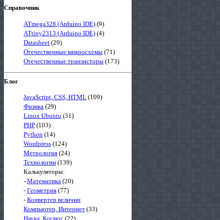
Справочник
ATmega328 (Arduino IDE)
(9)
ATtiny2313 (Arduino IDE)
(4)
Datasheet
(29)
Отечественные микросхемы
(71)
Отечественные транзисторы
(173)
Блог
JavaScript, CSS, HTML
(109)
Физика
(29)
Linux Ubuntu
(31)
PHP
(103)
Python
(14)
Wordpress
(124)
Метрология
(24)
Технологии
(139)
Калькуляторы:
-
Математика
(20)
-
Геометрия
(77)
-
Конвертер величин
Компьютер, Интернет
(33)
Наука, Космос
(22)