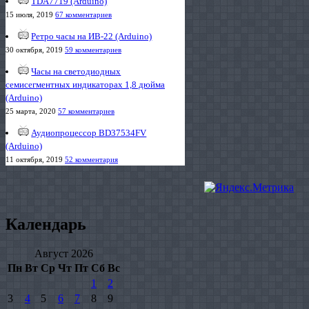
TDA7719 (Arduino)
15 июля, 2019
67 комментариев
Ретро часы на ИВ-22 (Arduino)
30 октября, 2019
59 комментариев
Часы на светодиодных
семисегментных индикаторах 1,8 дюйма
(Arduino)
25 марта, 2020
57 комментариев
Аудиопроцессор BD37534FV
(Arduino)
11 октября, 2019
52 комментария
Календарь
Август 2026
Пн
Вт
Ср
Чт
Пт
Сб
Вс
1
2
3
4
5
6
7
8
9