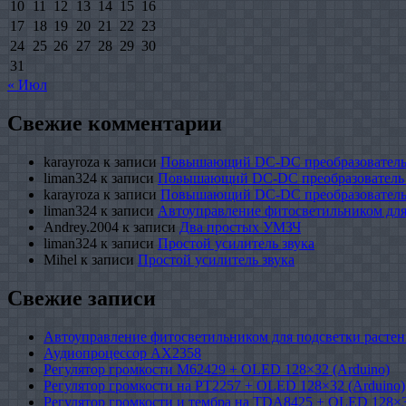
10
11
12
13
14
15
16
17
18
19
20
21
22
23
24
25
26
27
28
29
30
31
« Июл
Свежие комментарии
karayroza
к записи
Повышающий DC-DC преобразователь
liman324
к записи
Повышающий DC-DC преобразователь
karayroza
к записи
Повышающий DC-DC преобразователь
liman324
к записи
Автоуправление фитосветильником для
Andrey.2004
к записи
Два простых УМЗЧ
liman324
к записи
Простой усилитель звука
Mihel
к записи
Простой усилитель звука
Свежие записи
Автоуправление фитосветильником для подсветки растен
Аудиопроцессор AX2358
Регулятор громкости M62429 + OLED 128×32 (Arduino)
Регулятор громкости на PT2257 + OLED 128×32 (Arduino)
Регулятор громкости и тембра на TDA8425 + OLED 128×3