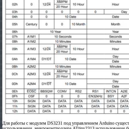
Для работы с модулем DS3231 под управлением Arduino сущест
использовании микроконтроллера ATtiny2313 использование би