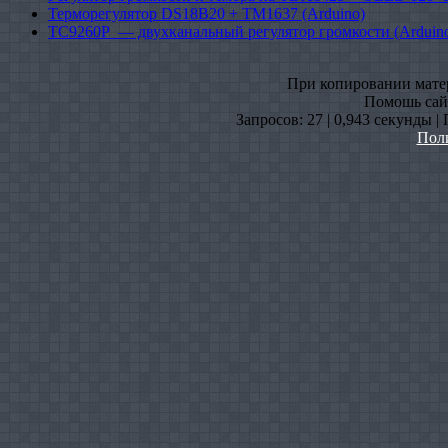
Терморегулятор DS18B20 + TM1637 (Arduino)
TC9260P — двухканальный регулятор громкости (Arduin
При копировании матери
Помошь сайт
Запросов: 27 | 0,943 секунды |
Пол