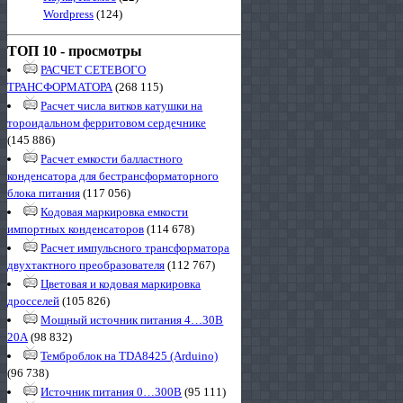
Wordpress
(124)
ТОП 10 - просмотры
РАСЧЕТ СЕТЕВОГО
ТРАНСФОРМАТОРА
(268 115)
Расчет числа витков катушки на
тороидальном ферритовом сердечнике
(145 886)
Расчет емкости балластного
конденсатора для бестрансформаторного
блока питания
(117 056)
Кодовая маркировка емкости
импортных конденсаторов
(114 678)
Расчет импульсного трансформатора
двухтактного преобразователя
(112 767)
Цветовая и кодовая маркировка
дросселей
(105 826)
Мощный источник питания 4…30В
20А
(98 832)
Темброблок на TDA8425 (Arduino)
(96 738)
Источник питания 0…300В
(95 111)