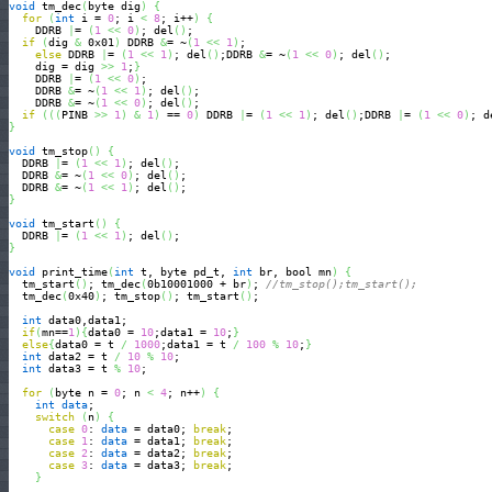
void
 tm_dec
(
byte dig
)
{
for
(
int
 i = 
0
; i 
<
8
; i++
)
{
    DDRB 
|
= 
(
1
<<
0
)
; del
(
)
;

if
(
dig 
&
 0x01
)
 DDRB 
&
= ~
(
1
<<
1
)
;

else
 DDRB 
|
= 
(
1
<<
1
)
; del
(
)
;DDRB 
&
= ~
(
1
<<
0
)
; del
(
)
;

    dig = dig 
>>
1
;
}
    DDRB 
|
= 
(
1
<<
0
)
;

    DDRB 
&
= ~
(
1
<<
1
)
; del
(
)
;

    DDRB 
&
= ~
(
1
<<
0
)
; del
(
)
;

if
(
(
(
PINB 
>>
1
)
&
1
)
 == 
0
)
 DDRB 
|
= 
(
1
<<
1
)
; del
(
)
;DDRB 
|
= 
(
1
<<
0
)
; d
}
void
 tm_stop
(
)
{
  DDRB 
|
= 
(
1
<<
1
)
; del
(
)
;

  DDRB 
&
= ~
(
1
<<
0
)
; del
(
)
;

  DDRB 
&
= ~
(
1
<<
1
)
; del
(
)
}
void
 tm_start
(
)
{
  DDRB 
|
= 
(
1
<<
1
)
; del
(
)
}
void
 print_time
(
int
 t, byte pd_t, 
int
 br, bool mn
)
{
  tm_start
(
)
; tm_dec
(
0b10001000 + br
)
; 
//tm_stop();tm_start();
  tm_dec
(
0x40
)
; tm_stop
(
)
; tm_start
(
)
;

int
 data0,data1;

if
(
mn==
1
)
{
data0 = 
10
;data1 = 
10
;
}
else
{
data0 = t 
/
1000
;data1 = t 
/
100
%
10
;
}
int
 data2 = t 
/
10
%
10
;

int
 data3 = t 
%
10
;

for
(
byte n = 
0
; n 
<
4
; n++
)
{
int
data
;

switch
(
n
)
{
case
0
: 
data
 = data0; 
break
;

case
1
: 
data
 = data1; 
break
;

case
2
: 
data
 = data2; 
break
;

case
3
: 
data
 = data3; 
break
;

}