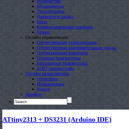
Вольтметры
Мультиметры
Теплотехника
Давление и расход
Весы
Комбинированные приборы
Разное
Онлайн справочники
Отечественные стабилитроны
Отечественные выпрямительные диоды
Отечественные варикапы
Полевые транзисторы
Биполярные транзисторы
IGBT транзисторы
Онлайн калькуляторы
Геометрия
Информатика
Разное
datasheet
Search
for:
ATtiny2313 + DS3231 (Arduino IDE)