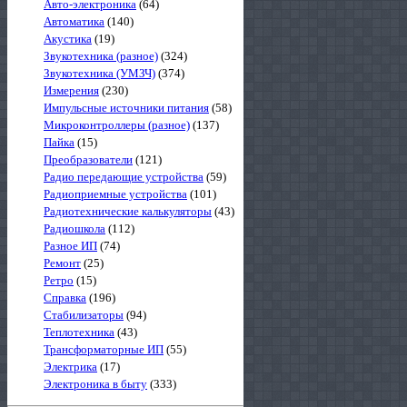
Авто-электроника
(64)
Автоматика
(140)
Акустика
(19)
Звукотехника (разное)
(324)
Звукотехника (УМЗЧ)
(374)
Измерения
(230)
Импульсные источники питания
(58)
Микроконтроллеры (разное)
(137)
Пайка
(15)
Преобразователи
(121)
Радио передающие устройства
(59)
Радиоприемные устройства
(101)
Радиотехнические калькуляторы
(43)
Радиошкола
(112)
Разное ИП
(74)
Ремонт
(25)
Ретро
(15)
Справка
(196)
Стабилизаторы
(94)
Теплотехника
(43)
Трансформаторные ИП
(55)
Электрика
(17)
Электроника в быту
(333)