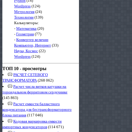
Python
(14)
Wordpress
(124)
Метрология
(24)
Технологии
(139)
Калькуляторы:
-
Математика
(20)
-
Геометрия
(77)
-
Конвертер величин
Компьютер, Интернет
(33)
Наука, Космос
(22)
Wordpress
(124)
ТОП 10 - просмотры
РАСЧЕТ СЕТЕВОГО
ТРАНСФОРМАТОРА
(268 062)
Расчет числа витков катушки на
тороидальном ферритовом сердечнике
(145 863)
Расчет емкости балластного
конденсатора для бестрансформаторного
блока питания
(117 046)
Кодовая маркировка емкости
импортных конденсаторов
(114 671)