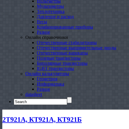
Вольтметры
Мультиметры
Теплотехника
Давление и расход
Весы
Комбинированные приборы
Разное
Онлайн справочники
Отечественные стабилитроны
Отечественные выпрямительные диоды
Отечественные варикапы
Полевые транзисторы
Биполярные транзисторы
IGBT транзисторы
Онлайн калькуляторы
Геометрия
Информатика
Разное
datasheet
Search
for:
2Т921А, КТ921А, КТ921Б