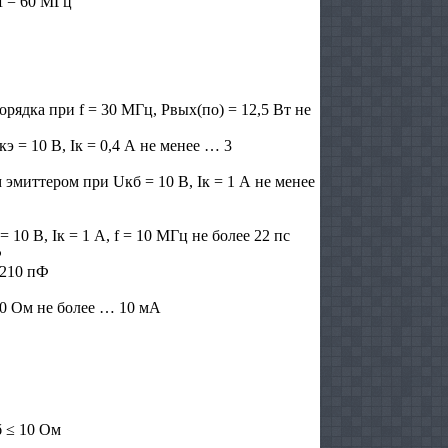
f = 60 МГц
ядка при f = 30 МГц, Рвых(по) = 12,5 Вт не
 = 10 В, Iк = 0,4 А не менее … 3
эмиттером при Uкб = 10 В, Iк = 1 А не менее
10 В, Iк = 1 А, f = 10 МГц не более 22 пс
Ф
 210 пФ
10 Ом не более … 10 мА
 ≤ 10 Ом