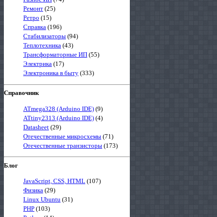
Ремонт
(25)
Ретро
(15)
Справка
(196)
Стабилизаторы
(94)
Теплотехника
(43)
Трансформаторные ИП
(55)
Электрика
(17)
Электроника в быту
(333)
Справочник
ATmega328 (Arduino IDE)
(9)
ATtiny2313 (Arduino IDE)
(4)
Datasheet
(29)
Отечественные микросхемы
(71)
Отечественные транзисторы
(173)
Блог
JavaScript, CSS, HTML
(107)
Физика
(29)
Linux Ubuntu
(31)
PHP
(103)