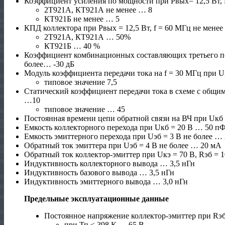
Коэффициент усиления по мощности при Рвых= 12,5 Вт, 
2Т921А, КТ921А не менее … 8
КТ921Б не менее … 5
КПД коллектора при Рвых = 12,5 Вт, f = 60 МГц не менее
2Т921А, КТ921А … 50%
КТ921Б … 40 %
Коэффициент комбинационных составляющих третьего пор
более… -30 дБ
Модуль коэффициента передачи тока на f = 30 МГц при Uкэ
типовое значение 7,5
Статический коэффициент передачи тока в схеме с общим 
…10
типовое значение … 45
Постоянная времени цепи обратной связи на ВЧ при Uкб = 
Емкость коллекторного перехода при Uкб = 20 В … 50 п
Емкость эмиттерного перехода при Uэб = 3 В не более …
Обратный ток эмиттера при Uэб = 4 В не более … 20 мА
Обратный ток коллектор-эмиттер при Uкэ = 70 В, Rэб = 
Индуктивность коллекторного вывода … 3,5 нГн
Индуктивность базового вывода … 3,5 нГн
Индуктивность эмиттерного вывода … 3,0 нГн
Предельные эксплуатационные данные
Постоянное напряжение коллектор-эмиттер при Rэб
при Тп ≤ 398 К … 65 В