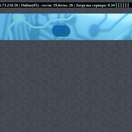
.73.216.56 |
Online(45) - гости: 19,боты: 26
| Загрузка сервера: 0.34
:
:
:
:
:
:
:
:
:
:
:
: