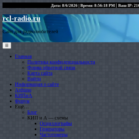
|
Дата: 8/6/2026 | Время: 8:56:18 PM
Ваш IP: 216
rcl-radio.ru
Сайт для радиолюбителей
☰
Главная
Политика конфиденциальности
Форма обратной связи
Карта сайта
Войти
Информация о сайте
Arduino
КИПиА
Форум
Ещё…
Блог
КИП и А — схемы
Осциллографы
Генераторы
Частотомеры