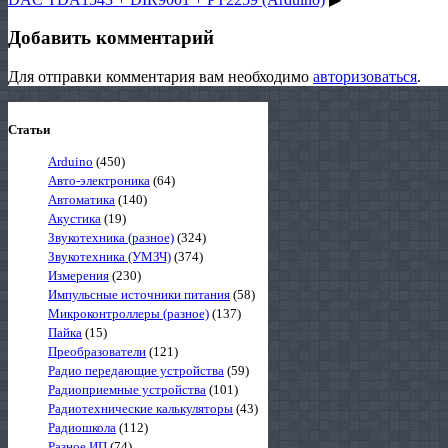
Добавить комментарий
Для отправки комментария вам необходимо
авторизоваться
.
Статьи
Arduino
(450)
Авто-электроника
(64)
Автоматика
(140)
Акустика
(19)
Звукотехника (разное)
(324)
Звукотехника (УМЗЧ)
(374)
Измерения
(230)
Импульсные источники питания
(58)
Микроконтроллеры (разное)
(137)
Пайка
(15)
Преобразователи
(121)
Радио передающие устройства
(59)
Радиоприемные устройства
(101)
Радиотехнические калькуляторы
(43)
Радиошкола
(112)
Разное ИП
(74)