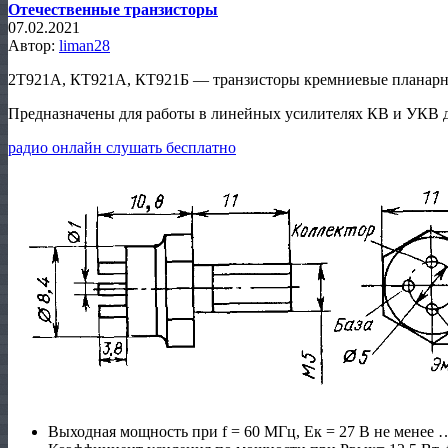
Отечественные транзисторы
07.02.2021
Автор:
liman28
2Т921А, КТ921А, КТ921Б — транзисторы кремниевые планарны
Предназначены для работы в линейных усилителях КВ и УКВ д
радио онлайн слушать бесплатно
Выходная мощность при f = 60 МГц, Ек = 27 В не менее 