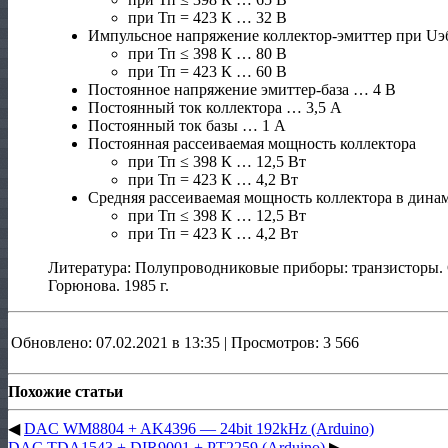
при Тп = 423 К … 32 В
Импульсное напряжение коллектор-эмиттер при Uэб
при Тп ≤ 398 К … 80 В
при Тп = 423 К … 60 В
Постоянное напряжение эмиттер-база … 4 В
Постоянный ток коллектора … 3,5 А
Постоянный ток базы … 1 А
Постоянная рассеиваемая мощность коллектора
при Тп ≤ 398 К … 12,5 Вт
при Тп = 423 К … 4,2 Вт
Средняя рассеиваемая мощность коллектора в дина
при Тп ≤ 398 К … 12,5 Вт
при Тп = 423 К … 4,2 Вт
Литература: Полупроводниковые приборы: транзисторы.
Горюнова. 1985 г.
Обновлено: 07.02.2021 в 13:35 | Просмотров: 3 566
Похожие статьи
◀
DAC WM8804 + AK4396 — 24bit 192kHz (Arduino)
DAC TDA1543 + DIR9001 + PT2259 (Arduino)
▶