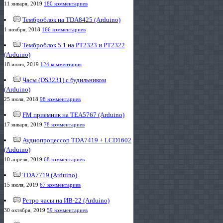
11 января, 2019
180 комментариев
Темброблок на TDA8425 (Arduino)
1 ноября, 2018
166 комментариев
Темброблок 5.1 на PT2323 и PT2322
(Arduino)
18 июня, 2019
124 комментария
Часы (DS3231) с будильником
(Arduino)
25 июля, 2018
98 комментариев
FM приемник на TEA5767 (Arduino)
17 января, 2019
78 комментариев
Аудиопроцессор TDA7419 + LCD1602
(Arduino)
10 апреля, 2019
68 комментариев
TDA7719 (Arduino)
15 июля, 2019
67 комментариев
Ретро часы на ИВ-22 (Arduino)
30 октября, 2019
59 комментариев