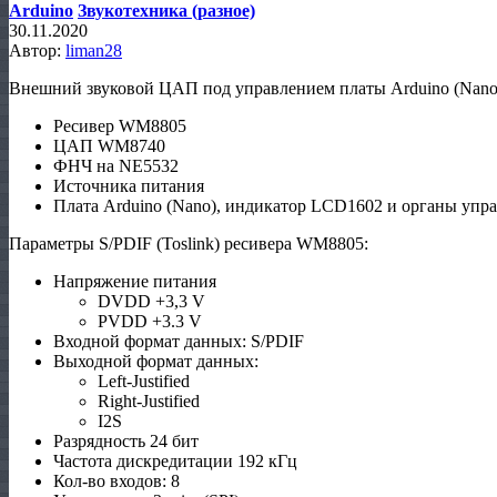
Arduino
Звукотехника (разное)
30.11.2020
Автор:
liman28
Внешний звуковой ЦАП под управлением платы Arduino (Nano)
Ресивер WM8805
ЦАП WM8740
ФНЧ на NE5532
Источника питания
Плата Arduino (Nano), индикатор LCD1602 и органы упра
Параметры S/PDIF (Toslink) ресивера WM8805:
Напряжение питания
DVDD +3,3 V
PVDD +3.3 V
Входной формат данных: S/PDIF
Выходной формат данных:
Left-Justified
Right-Justified
I2S
Разрядность 24 бит
Частота дискредитации 192 кГц
Кол-во входов: 8