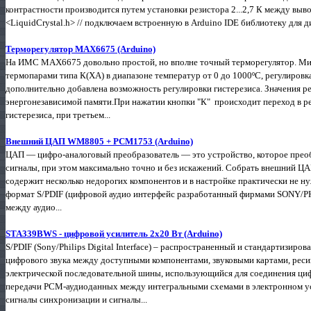
контрастности производится путем установки резистора 2...2,7 К между выво
<LiquidCrystal.h> // подключаем встроенную в Arduino IDE библиотеку для ди
Терморегулятор MAX6675 (Arduino)
На ИМС MAX6675 довольно простой, но вполне точный терморегулятор. Ми
термопарами типа К(ХА) в диапазоне температур от 0 до 1000ºС, регулировк
дополнительно добавлена возможность регулировки гистерезиса. Значения ре
энергонезависимой памяти.При нажатии кнопки "К" происходит переход в ре
гистерезиса, при третьем...
Внешний ЦАП WM8805 + PCM1753 (Arduino)
ЦАП — цифро-аналоговый преобразователь — это устройство, которое прео
сигналы, при этом максимально точно и без искажений. Собрать внешний ЦА
содержит несколько недорогих компонентов и в настройке практически не н
формат S/PDIF (цифровой аудио интерфейс разработанный фирмами SONY/PHI
между аудио...
STA339BWS - цифровой усилитель 2х20 Вт (Arduino)
S/PDIF (Sony/Philips Digital Interface) – распространенный и стандартизир
цифрового звука между доступными компонентами, звуковыми картами, реси
электрической последовательной шины, использующийся для соединения ци
передачи PCM-аудиоданных между интегральными схемами в электронном ус
сигналы синхронизации и сигналы...