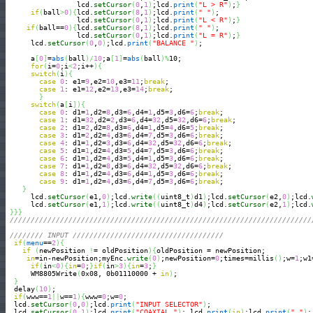
                 lcd.
setCursor
(
0
,
1
)
;lcd.
print
(
"L > R"
)
;
}
if
(
ball
>
0
)
{
lcd.
setCursor
(
8
,
1
)
;lcd.
print
(
" "
)
;

                 lcd.
setCursor
(
0
,
1
)
;lcd.
print
(
"L < R"
)
;
}
if
(
ball==
0
)
{
lcd.
setCursor
(
8
,
1
)
;lcd.
print
(
" "
)
;

                 lcd.
setCursor
(
0
,
1
)
;lcd.
print
(
"L = R"
)
;
}
      lcd.
setCursor
(
0
,
0
)
;lcd.
print
(
"BALANCE "
)
;

      a
[
0
]
=
abs
(
ball
)
/
10
;a
[
1
]
=
abs
(
ball
)
%
10;

for
(
i=
0
;i
<
2
;i++
)
{
switch
(
i
)
{
case
0
: e1=
9
,e2=
10
,e3=
11
;
break
;

case
1
: e1=
12
,e2=
13
,e3=
14
;
break
;

}
switch
(
a
[
i
]
)
{
case
0
: d1=
1
,d2=
8
,d3=
6
,d4=
1
,d5=
3
,d6=
6
;
break
;

case
1
: d1=
32
,d2=
2
,d3=
6
,d4=
32
,d5=
32
,d6=
6
;
break
;

case
2
: d1=
2
,d2=
8
,d3=
6
,d4=
1
,d5=
4
,d6=
5
;
break
;

case
3
: d1=
2
,d2=
4
,d3=
6
,d4=
7
,d5=
3
,d6=
6
;
break
;

case
4
: d1=
1
,d2=
3
,d3=
6
,d4=
32
,d5=
32
,d6=
6
;
break
;

case
5
: d1=
1
,d2=
4
,d3=
5
,d4=
7
,d5=
3
,d6=
6
;
break
;

case
6
: d1=
1
,d2=
4
,d3=
5
,d4=
1
,d5=
3
,d6=
6
;
break
;

case
7
: d1=
1
,d2=
8
,d3=
6
,d4=
32
,d5=
32
,d6=
6
;
break
;

case
8
: d1=
1
,d2=
4
,d3=
6
,d4=
1
,d5=
3
,d6=
6
;
break
;

case
9
: d1=
1
,d2=
4
,d3=
6
,d4=
7
,d5=
3
,d6=
6
;
break
;

}
      lcd.
setCursor
(
e1,
0
)
;lcd.
write
(
(
uint8_t
)
d1
)
;lcd.
setCursor
(
e2,
0
)
;lcd.
      lcd.
setCursor
(
e1,
1
)
;lcd.
write
(
(
uint8_t
)
d4
)
;lcd.
setCursor
(
e2,
1
)
;lcd.
}
}
}
////////////////////////////////////////////////////////////////////////
//////// INPUT ////////////////////////////////////  
if
(
menu
==
2
)
{
if
(
newPosition 
!
= oldPosition
)
{
oldPosition = newPosition;

in
=in-newPosition;myEnc.
write
(
0
)
;newPosition=
0
;times=millis
(
)
;w=
1
;w1
if
(
in
<
0
)
{
in
=
0
;
}
if
(
in
>
3
)
{
in
=
3
;
}
      WM8805Write
(
0x08, 0b01110000 + 
in
)
;

}
  delay
(
10
)
;

if
(
www==
1
||
w==
1
)
{
www=
0
;w=
0
;

  lcd.
setCursor
(
0
,
0
)
;lcd.
print
(
"INPUT SELECTOR"
)
;  

  lcd.
setCursor
(
0
,
1
)
;lcd.
print
(
"COAXIAL "
)
; lcd.
print
(
in
)
;lcd.
print
(
" "
)
;
