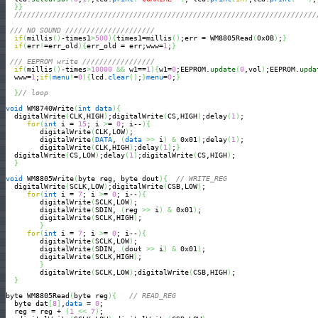
}
}
///////////////////////////////////////////////////////////////////////
/// NO SOUND /////////////////////
if
(
millis
(
)
-times1
>
500
)
{
times1=millis
(
)
;err = WM8805Read
(
0x0B
)
;
}
if
(
err
!
=err_old
)
{
err_old = err;www=
1
;
}
/// EEPROM write /////////////////
if
(
millis
(
)
-times
>
10000
&&
 w1==
1
)
{
w1=
0
;EEPROM.
update
(
0
,vol
)
;EEPROM.
upda
  www=
1
;
if
(
menu
!
=
0
)
{
lcd.
clear
(
)
;
}
menu
=
0
;
}
}
// loop  
void
 WM8740Write
(
int
data
)
{
  digitalWrite
(
CLK,HIGH
)
;digitalWrite
(
CS,HIGH
)
;delay
(
1
)
;

for
(
int
 i = 
15
; i 
>
= 
0
; i--
)
{
        digitalWrite
(
CLK,LOW
)
;

        digitalWrite
(
DATA
, 
(
data
>>
 i
)
&
 0x01
)
;delay
(
1
)
;

        digitalWrite
(
CLK,HIGH
)
;delay
(
1
)
;
}
  digitalWrite
(
CS,LOW
)
;delay
(
1
)
;digitalWrite
(
CS,HIGH
)
;

}
void
 WM8805Write
(
byte reg, byte dout
)
{
// WRITE_REG 
  digitalWrite
(
SCLK,LOW
)
;digitalWrite
(
CSB,LOW
)
;

for
(
int
 i = 
7
; i 
>
= 
0
; i--
)
{
        digitalWrite
(
SCLK,LOW
)
;

        digitalWrite
(
SDIN, 
(
reg 
>>
 i
)
&
 0x01
)
;

        digitalWrite
(
SCLK,HIGH
)
;

}
for
(
int
 i = 
7
; i 
>
= 
0
; i--
)
{
        digitalWrite
(
SCLK,LOW
)
; 

        digitalWrite
(
SDIN, 
(
dout 
>>
 i
)
&
 0x01
)
;

        digitalWrite
(
SCLK,HIGH
)
;

}
        digitalWrite
(
SCLK,LOW
)
;digitalWrite
(
CSB,HIGH
)
;  

}
byte WM8805Read
(
byte reg
)
{
// READ_REG  
  byte dat
[
8
]
,
data
 = 
0
;

  reg = reg + 
(
1
<<
7
)
;
