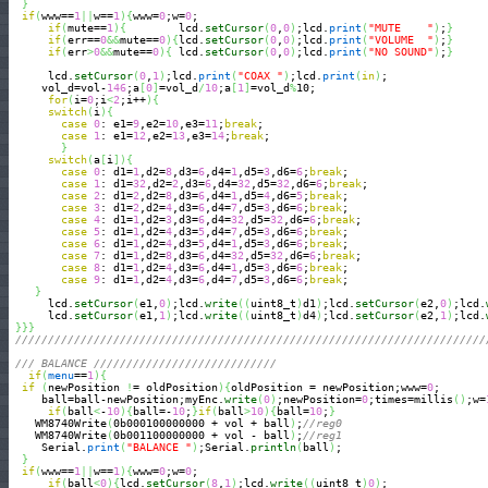
}
if
(
www==
1
||
w==
1
)
{
www=
0
;w=
0
;

if
(
mute==
1
)
{
        lcd.
setCursor
(
0
,
0
)
;lcd.
print
(
"MUTE    "
)
;
}
if
(
err==
0
&&
mute==
0
)
{
lcd.
setCursor
(
0
,
0
)
;lcd.
print
(
"VOLUME  "
)
;
}
if
(
err
>
0
&&
mute==
0
)
{
 lcd.
setCursor
(
0
,
0
)
;lcd.
print
(
"NO SOUND"
)
;
}
      lcd.
setCursor
(
0
,
1
)
;lcd.
print
(
"COAX "
)
;lcd.
print
(
in
)
;

     vol_d=vol-
146
;a
[
0
]
=vol_d
/
10
;a
[
1
]
=vol_d
%
10;

for
(
i=
0
;i
<
2
;i++
)
{
switch
(
i
)
{
case
0
: e1=
9
,e2=
10
,e3=
11
;
break
;

case
1
: e1=
12
,e2=
13
,e3=
14
;
break
;

}
switch
(
a
[
i
]
)
{
case
0
: d1=
1
,d2=
8
,d3=
6
,d4=
1
,d5=
3
,d6=
6
;
break
;

case
1
: d1=
32
,d2=
2
,d3=
6
,d4=
32
,d5=
32
,d6=
6
;
break
;

case
2
: d1=
2
,d2=
8
,d3=
6
,d4=
1
,d5=
4
,d6=
5
;
break
;

case
3
: d1=
2
,d2=
4
,d3=
6
,d4=
7
,d5=
3
,d6=
6
;
break
;

case
4
: d1=
1
,d2=
3
,d3=
6
,d4=
32
,d5=
32
,d6=
6
;
break
;

case
5
: d1=
1
,d2=
4
,d3=
5
,d4=
7
,d5=
3
,d6=
6
;
break
;

case
6
: d1=
1
,d2=
4
,d3=
5
,d4=
1
,d5=
3
,d6=
6
;
break
;

case
7
: d1=
1
,d2=
8
,d3=
6
,d4=
32
,d5=
32
,d6=
6
;
break
;

case
8
: d1=
1
,d2=
4
,d3=
6
,d4=
1
,d5=
3
,d6=
6
;
break
;

case
9
: d1=
1
,d2=
4
,d3=
6
,d4=
7
,d5=
3
,d6=
6
;
break
;

}
      lcd.
setCursor
(
e1,
0
)
;lcd.
write
(
(
uint8_t
)
d1
)
;lcd.
setCursor
(
e2,
0
)
;lcd.
      lcd.
setCursor
(
e1,
1
)
;lcd.
write
(
(
uint8_t
)
d4
)
;lcd.
setCursor
(
e2,
1
)
;lcd.
}
}
}
////////////////////////////////////////////////////////////////////////
/// BALANCE ////////////////////////////
if
(
menu
==
1
)
{
if
(
newPosition 
!
= oldPosition
)
{
oldPosition = newPosition;www=
0
;

     ball=ball-newPosition;myEnc.
write
(
0
)
;newPosition=
0
;times=millis
(
)
;w=
if
(
ball
<
-
10
)
{
ball=-
10
;
}
if
(
ball
>
10
)
{
ball=
10
;
}
    WM8740Write
(
0b000100000000 + vol + ball
)
;
//reg0
    WM8740Write
(
0b001100000000 + vol - ball
)
;
//reg1
     Serial.
print
(
"BALANCE "
)
;Serial.
println
(
ball
)
;

}
if
(
www==
1
||
w==
1
)
{
www=
0
;w=
0
;

if
(
ball
<
0
)
{
lcd.
setCursor
(
8
,
1
)
;lcd.
write
(
(
uint8_t
)
0
)
;
