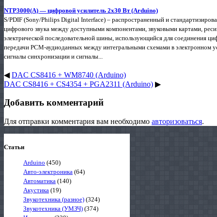
NTP3000(А) — цифровой усилитель 2х30 Вт (Arduino)
S/PDIF (Sony/Philips Digital Interface) – распространенный и стандартизир
цифрового звука между доступными компонентами, звуковыми картами, реси
электрической последовательной шины, использующийся для соединения ци
передачи PCM-аудиоданных между интегральными схемами в электронном ус
сигналы синхронизации и сигналы...
◀
DAC CS8416 + WM8740 (Arduino)
DAC CS8416 + CS4354 + PGA2311 (Arduino)
▶
Добавить комментарий
Для отправки комментария вам необходимо
авторизоваться
.
Статьи
Arduino
(450)
Авто-электроника
(64)
Автоматика
(140)
Акустика
(19)
Звукотехника (разное)
(324)
Звукотехника (УМЗЧ)
(374)