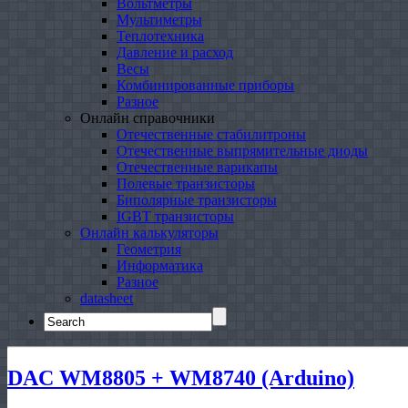
Вольтметры
Мультиметры
Теплотехника
Давление и расход
Весы
Комбинированные приборы
Разное
Онлайн справочники
Отечественные стабилитроны
Отечественные выпрямительные диоды
Отечественные варикапы
Полевые транзисторы
Биполярные транзисторы
IGBT транзисторы
Онлайн калькуляторы
Геометрия
Информатика
Разное
datasheet
Search
for:
DAC WM8805 + WM8740 (Arduino)