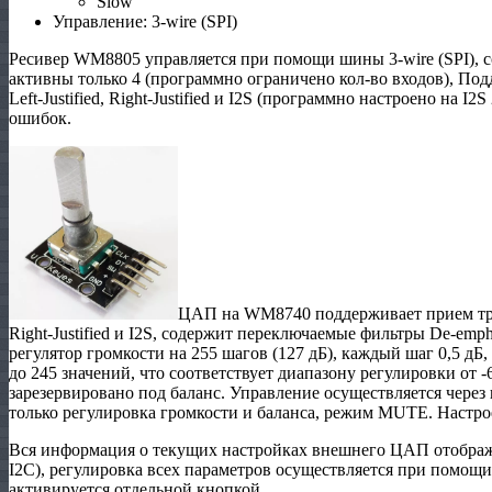
Slow
Управление: 3-wire (SPI)
Ресивер WM8805 управляется при помощи шины 3-wire (SPI), со
активны только 4 (программно ограничено кол-во входов), По
Left-Justified, Right-Justified и I2S (программно настроено на I
ошибок.
ЦАП на WM8740 поддерживает прием трех
Right-Justified и I2S, содержит переключаемые фильтры De-em
регулятор громкости на 255 шагов (127 дБ), каждый шаг 0,5 дБ
до 245 значений, что соответствует диапазону регулировки от -
зарезервировано под баланс. Управление осуществляется через
только регулировка громкости и баланса, режим MUTE. Настрое
Вся информация о текущих настройках внешнего ЦАП отображ
I2C), регулировка всех параметров осуществляется при помощ
активируется отдельной кнопкой.