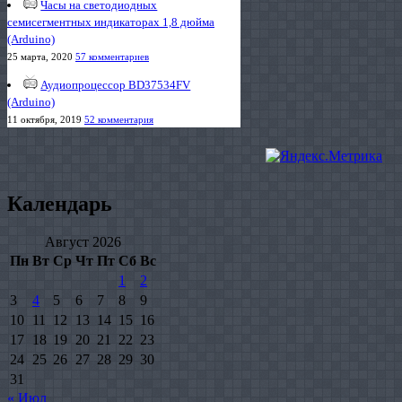
Часы на светодиодных
семисегментных индикаторах 1,8 дюйма
(Arduino)
25 марта, 2020
57 комментариев
Аудиопроцессор BD37534FV
(Arduino)
11 октября, 2019
52 комментария
Календарь
Август 2026
Пн
Вт
Ср
Чт
Пт
Сб
Вс
1
2
3
4
5
6
7
8
9
10
11
12
13
14
15
16
17
18
19
20
21
22
23
24
25
26
27
28
29
30
31
« Июл