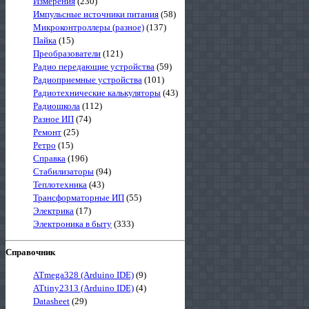
Измерения
(230)
Импульсные источники питания
(58)
Микроконтроллеры (разное)
(137)
Пайка
(15)
Преобразователи
(121)
Радио передающие устройства
(59)
Радиоприемные устройства
(101)
Радиотехнические калькуляторы
(43)
Радиошкола
(112)
Разное ИП
(74)
Ремонт
(25)
Ретро
(15)
Справка
(196)
Стабилизаторы
(94)
Теплотехника
(43)
Трансформаторные ИП
(55)
Электрика
(17)
Электроника в быту
(333)
Справочник
ATmega328 (Arduino IDE)
(9)
ATtiny2313 (Arduino IDE)
(4)
Datasheet
(29)