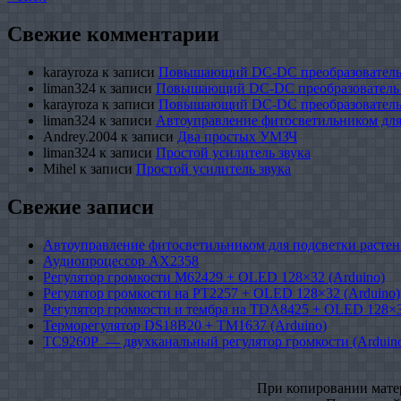
Свежие комментарии
karayroza
к записи
Повышающий DC-DC преобразователь
liman324
к записи
Повышающий DC-DC преобразователь
karayroza
к записи
Повышающий DC-DC преобразователь
liman324
к записи
Автоуправление фитосветильником для
Andrey.2004
к записи
Два простых УМЗЧ
liman324
к записи
Простой усилитель звука
Mihel
к записи
Простой усилитель звука
Свежие записи
Автоуправление фитосветильником для подсветки растен
Аудиопроцессор AX2358
Регулятор громкости M62429 + OLED 128×32 (Arduino)
Регулятор громкости на PT2257 + OLED 128×32 (Arduino)
Регулятор громкости и тембра на TDA8425 + OLED 128×3
Терморегулятор DS18B20 + TM1637 (Arduino)
TC9260P — двухканальный регулятор громкости (Arduin
При копировании матери