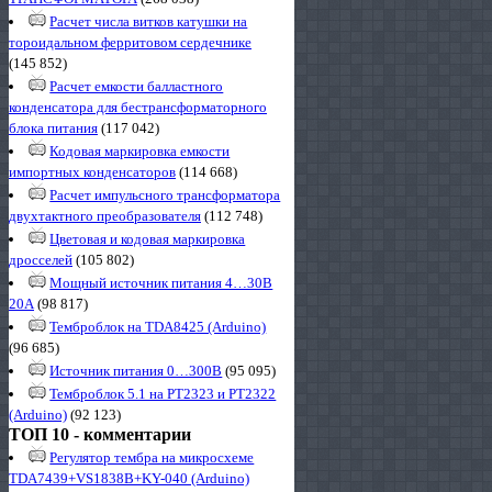
Расчет числа витков катушки на
тороидальном ферритовом сердечнике
(145 852)
Расчет емкости балластного
конденсатора для бестрансформаторного
блока питания
(117 042)
Кодовая маркировка емкости
импортных конденсаторов
(114 668)
Расчет импульсного трансформатора
двухтактного преобразователя
(112 748)
Цветовая и кодовая маркировка
дросселей
(105 802)
Мощный источник питания 4…30В
20А
(98 817)
Темброблок на TDA8425 (Arduino)
(96 685)
Источник питания 0…300В
(95 095)
Темброблок 5.1 на PT2323 и PT2322
(Arduino)
(92 123)
ТОП 10 - комментарии
Регулятор тембра на микросхеме
TDA7439+VS1838B+KY-040 (Arduino)