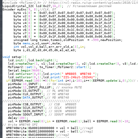
#include <MsTimer2.h> // https://rcl-radio.ru/wp-content/uploads/2018/11/
LiquidCrystal_I2C lcd
(
0x27,
16
,
2
)
;  
// Устанавливаем дисплей
Encoder myEnc
(
9
, 
8
)
;
//CLK, DT
      byte v1
[
8
]
 = 
{
0x07,0x07,0x07,0x07,0x07,0x07,0x07,0x07
}
;

      byte v2
[
8
]
 = 
{
0x07,0x07,0x00,0x00,0x00,0x00,0x00,0x00
}
;      

      byte v3
[
8
]
 = 
{
0x00,0x00,0x00,0x00,0x00,0x00,0x1F,0x1F
}
;

      byte v4
[
8
]
 = 
{
0x1F,0x1F,0x00,0x00,0x00,0x00,0x1F,0x1F
}
;

      byte v5
[
8
]
 = 
{
0x1C,0x1C,0x00,0x00,0x00,0x00,0x1C,0x1C
}
;

      byte v6
[
8
]
 = 
{
0x1C,0x1C,0x1C,0x1C,0x1C,0x1C,0x1C,0x1C
}
;

      byte v7
[
8
]
 = 
{
0x00,0x00,0x00,0x00,0x00,0x00,0x07,0x07
}
;

      byte v8
[
8
]
 = 
{
0x1F,0x1F,0x00,0x00,0x00,0x00,0x00,0x00
}
;

      unsigned long times,times1,oldPosition  = -
999
,newPosition;

      byte 
menu
,w,w1,www=
1
,mute;

int
 vol,vol_d,ball,err,err_old,a
[
3
]
,
in
;

      byte i,d1,d2,d3,d4,d5,d6,e1,e2,e3;

void
 setup
(
)
{
   lcd.
init
(
)
;lcd.
backlight
(
)
;

   lcd.
createChar
(
1
, v1
)
;lcd.
createChar
(
2
, v2
)
;lcd.
createChar
(
3
, v3
)
;lcd.
   MsTimer2::
set
(
1
, to_Timer
)
;MsTimer2::
start
(
)
;

   Serial.
begin
(
9600
)
;

   lcd.
setCursor
(
0
,
0
)
;lcd.
print
(
" WM8805  WM8740 "
)
;

   lcd.
setCursor
(
0
,
1
)
;lcd.
print
(
"2IS-24bit-192kHz"
)
;

if
(
EEPROM.
read
(
100
)
!
=
0
)
{
for
(
int
 i=
0
;i
<
101
;i++
)
{
EEPROM.
update
(
i,
0
)
;
}
}
// 
   pinMode
(
10
,INPUT
)
;   
// SW энкодер  
   pinMode
(
12
,INPUT_PULLUP
)
; 
// кнопка MUTE    
   pinMode
(
CS,OUTPUT
)
;  
// ML WM8740
   pinMode
(
CLK,OUTPUT
)
; 
// MC WM8740
   pinMode
(
DATA
,OUTPUT
)
;
// MD WM8740
//////////////////////////////////////////
   pinMode
(
CSB,OUTPUT
)
;  
// CSB   WM8805
   pinMode
(
SCLK,OUTPUT
)
; 
// SCLK  WM8805
   pinMode
(
SDIN,OUTPUT
)
; 
// SDIN  WM8805
   pinMode
(
SDOUT,INPUT
)
; 
// SDOUT WM8805
   delay
(
100
)
;

   vol = EEPROM.
read
(
0
)
;
in
 = EEPROM.
read
(
1
)
;ball = EEPROM.
read
(
9
)
-
10
// Write WM8740 SPI
  WM8740Write
(
0b000100000000 + vol + ball
)
;
//reg0
  WM8740Write
(
0b001100000000 + vol - ball
)
;
//reg1
  WM8740Write
(
0b010000001000
)
;
//reg2