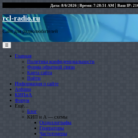
|
Дата: 8/6/2026 | Время: 7:28:51 AM
Ваш IP: 216
rcl-radio.ru
Сайт для радиолюбителей
☰
Главная
Политика конфиденциальности
Форма обратной связи
Карта сайта
Войти
Информация о сайте
Arduino
КИПиА
Форум
Ещё…
Блог
КИП и А — схемы
Осциллографы
Генераторы
Частотомеры