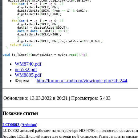
   digitalWrite
(
SCLK,LOW
)
;digitalWrite
(
CSB,LOW
)
;

for
(
int
 i = 
7
; i 
>
= 
0
; i--
)
{
        digitalWrite
(
SCLK,LOW
)
;

        digitalWrite
(
SDIN, 
(
reg 
>>
 i
)
&
 0x01
)
;

        digitalWrite
(
SCLK,HIGH
)
;

}
for
(
int
 i = 
7
; i 
>
= 
0
; i--
)
{
        digitalWrite
(
SCLK,LOW
)
;

        dat
[
i
]
 = digitalRead
(
SDOUT
)
;

data
 = 
data
 + 
(
dat
[
i
]
<<
 i
)
;

        digitalWrite
(
SCLK,HIGH
)
;

}
        digitalWrite
(
SCLK,LOW
)
;digitalWrite
(
CSB,HIGH
)
;

return
data
;

}
void
 to_Timer
(
)
{
newPosition = myEnc.
read
(
)
/
4
;
}
WM8740.pdf
ne5532.pdf
WM8805.pdf
Форум —
http://forum.rcl-radio.ru/viewtopic.php?id=244
Обновлено: 13.03.2022 в 20:21 | Просмотров: 5 403
Похожие статьи
LCD0802 (Arduino)
LCD0802 дисплей работает на контроллере HD44780 и полностью совместим с
Arduino IDE. Дисплей имеет две строки по 8 символов. Размеры платы дисп