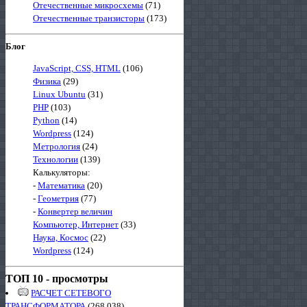
Отечественные микросхемы
(71)
Отечественные транзисторы
(173)
Блог
JavaScript, CSS, HTML
(106)
Физика
(29)
Linux Ubuntu
(31)
PHP
(103)
Python
(14)
Wordpress
(124)
Метрология
(24)
Технологии
(139)
Калькуляторы:
-
Математика
(20)
-
Геометрия
(77)
-
Конвертер величин
Компьютер, Интернет
(33)
Наука, Космос
(22)
Wordpress
(124)
ТОП 10 - просмотры
РАСЧЕТ СЕТЕВОГО
ТРАНСФОРМАТОРА
(268 038)