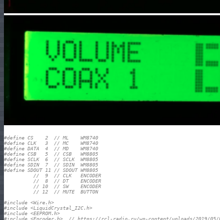
#define CS    2  // ML    WM8740
#define CLK   3  // MC    WM8740
#define DATA  4  // MD    WM8740
#define CSB   5  // CSB   WM8805
#define SCLK  6  // SCLK  WM8805
#define SDIN  7  // SDIN  WM8805
#define SDOUT 11 // SDOUT WM8805
//  9  // CLK   ENCODER
//  8  // DT    ENCODER
// 10  // SW    ENCODER
// 12  // MUTE  BUTTON
#include <Wire.h> 
#include <LiquidCrystal_I2C.h>
#include <EEPROM.h>
#include <Encoder.h>  // https://rcl-radio.ru/wp-content/uploads/2019/05/