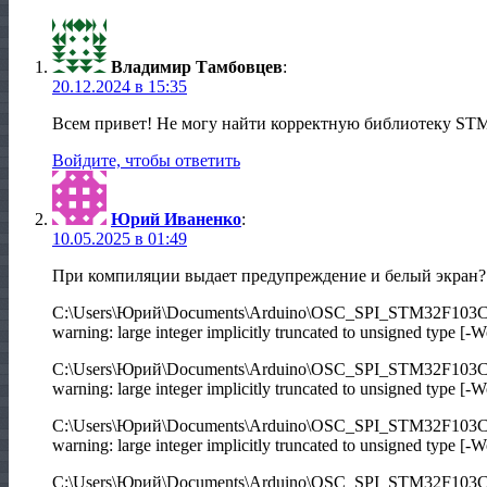
Владимир Тамбовцев
:
20.12.2024 в 15:35
Всем привет! Не могу найти корректную библиотеку S
Войдите, чтобы ответить
Юрий Иваненко
:
10.05.2025 в 01:49
При компиляции выдает предупреждение и белый экран?
C:\Users\Юрий\Documents\Arduino\OSC_SPI_STM32F103C
warning: large integer implicitly truncated to unsigned type [-
C:\Users\Юрий\Documents\Arduino\OSC_SPI_STM32F103C
warning: large integer implicitly truncated to unsigned type [-
C:\Users\Юрий\Documents\Arduino\OSC_SPI_STM32F103C
warning: large integer implicitly truncated to unsigned type [-
C:\Users\Юрий\Documents\Arduino\OSC_SPI_STM32F103C