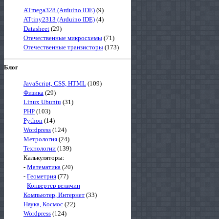
ATmega328 (Arduino IDE)
(9)
ATtiny2313 (Arduino IDE)
(4)
Datasheet
(29)
Отечественные микросхемы
(71)
Отечественные транзисторы
(173)
Блог
JavaScript, CSS, HTML
(109)
Физика
(29)
Linux Ubuntu
(31)
PHP
(103)
Python
(14)
Wordpress
(124)
Метрология
(24)
Технологии
(139)
Калькуляторы:
-
Математика
(20)
-
Геометрия
(77)
-
Конвертер величин
Компьютер, Интернет
(33)
Наука, Космос
(22)
Wordpress
(124)