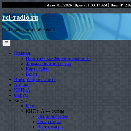
|
Дата: 8/8/2026 | Время: 1:33:37 AM
Ваш IP: 216
rcl-radio.ru
Сайт для радиолюбителей
☰
Главная
Политика конфиденциальности
Форма обратной связи
Карта сайта
Войти
Информация о сайте
Arduino
КИПиА
Форум
Ещё…
Блог
КИП и А — схемы
Осциллографы
Генераторы
Частотомеры