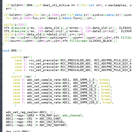
if
(
hold==
0
)
{
DMA
(
)
;
if
(
dma1_ch1_Active == 
0
)
{
for
(
int
 x=
0
; x
<
maxSamples; x
  arr
(
)
;

if
(
hold==
0
)
{
i2=
0
;
for
(
i=
1
;i
<
1000
;i++
)
{
if
(
data
[
i+
5
]
>
sinhro
&&
data
[
i+
3
]
<
sinh
for
(
i=
0
;i
<
1000
-fun;i++
)
{
data1
[
i
]
=
data
[
fun+i
]
;
}
i=
0
;
}
while
(
i
<
320
)
{
 tft.
drawLine
(
i
*
mn, 
230
-data_old
[
i
]
,i
*
mn+mn-
1
, 
230
-data_old
[
i+
1
]
, ILI9341
 tft.
drawLine
(
i
*
mn, 
230
-data1
[
i+i2
]
,i
*
mn+mn-
1
, 
230
-data1
[
i+
1
+i2
]
,  ILI934
while
(
i
<
639
)
{
data_old
[
i
]
=data1
[
i+i2
]
;i++;
}
i=
0
; 

if
(
(
mn
>
1
&&
w1==
1
&&
hold==
0
&&
setting==
0
)
||
www==
1
)
{
www=
0
;w=
1
;w1=
0
;tft.
fillSc
if
(
razv==
2
&&
w5==
1
)
{
w5=
0
;w=
1
;w1=
0
;tft.
fillScreen
(
ILI9341_BLACK
)
;
}
}
void
 DMA
(
)
{
switch
(
per
)
{
case
0
: rcc_set_prescaler
(
RCC_PRESCALER_ADC, RCC_ADCPRE_PCLK_DIV_2
case
1
: rcc_set_prescaler
(
RCC_PRESCALER_ADC, RCC_ADCPRE_PCLK_DIV_4
case
2
: rcc_set_prescaler
(
RCC_PRESCALER_ADC, RCC_ADCPRE_PCLK_DIV_6
case
3
: rcc_set_prescaler
(
RCC_PRESCALER_ADC, RCC_ADCPRE_PCLK_DIV_8
}
switch
(
raz
)
{
case
0
: adc_set_sample_rate
(
ADC1, ADC_SMPR_1_5
)
; 
break
;

case
1
: adc_set_sample_rate
(
ADC1, ADC_SMPR_7_5
)
; 
break
;

case
2
: adc_set_sample_rate
(
ADC1, ADC_SMPR_13_5
)
; 
break
;

case
3
: adc_set_sample_rate
(
ADC1, ADC_SMPR_28_5
)
; 
break
;

case
4
: adc_set_sample_rate
(
ADC1, ADC_SMPR_41_5
)
; 
break
;

case
5
: adc_set_sample_rate
(
ADC1, ADC_SMPR_55_5
)
; 
break
;

case
6
: adc_set_sample_rate
(
ADC1, ADC_SMPR_71_5
)
; 
break
;

case
7
: adc_set_sample_rate
(
ADC1, ADC_SMPR_239_5
)
; 
break
;

}
  adc_set_reg_seqlen
(
ADC1, 
1
)
;

  ADC1-
>
regs-
>
SQR3 = PIN_MAP
[
pin
]
.
adc_channel
;      

  ADC1-
>
regs-
>
CR2 
|
= ADC_CR2_CONT;

  ADC1-
>
regs-
>
CR2 
|
= ADC_CR2_EXTSEL;   

  ADC1-
>
regs-
>
CR2 
|
= ADC_CR2_SWSTART; 

  dma_init
(
DMA1
)
;  
