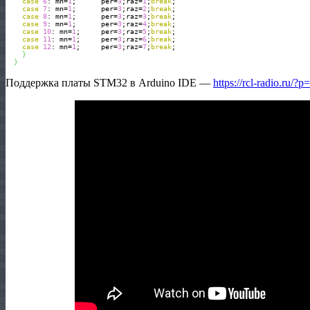
case
6
: mn=
1
;      per=
3
;raz=
1
;
break
; 

case
7
: mn=
1
;      per=
3
;raz=
2
;
break
; 

case
8
: mn=
1
;      per=
3
;raz=
3
;
break
; 

case
9
: mn=
1
;      per=
3
;raz=
4
;
break
; 

case
10
: mn=
1
;     per=
3
;raz=
5
;
break
;

case
11
: mn=
1
;     per=
3
;raz=
6
;
break
;

case
12
: mn=
1
;     per=
3
;raz=
7
;
break
;

}
}
Поддержка платы STM32 в Arduino IDE —
https://rcl-radio.ru/?