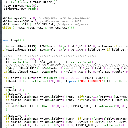
 tft.
fillScreen
(
ILI9341_BLACK
)
; 

 razv=EEPROM.
read
(
0
)
;

 sinhro=EEPROM.
read
(
1
)
;

ADC1-
>
regs-
>
CR1 = 
0
; 
// Обнулить регистр управления
ADC1-
>
regs-
>
SQR1 = 
0
; 
// Обнулить регистр SQR1
ADC1-
>
regs-
>
CR2 
|
= ADC_CR2_CAL; 
// Пуск калибровки
while
(
!
(
ADC1-
>
regs-
>
CR2 
&
 ADC_CR2_CAL
)
)
{
}
; 

}
void
 loop
(
)
{
if
(
digitalRead
(
PB15
)
==LOW
&&
hold==
0
)
{
w=
1
;w1=
1
;b1=
1
;b2=
0
;setting++;
if
(
setti
if
(
digitalRead
(
PB15
)
==LOW
&&
hold==
1
)
{
w=
1
;w2=
1
;w4=
1
;hold_set++;
if
(
hold_set
>
//////  TFT  //////////////////////////////////////////
  tft.
setCursor
(
295
, 
0
)
;

  tft.
setTextColor
(
ILI9341_WHITE
)
;  tft.
setTextSize
(
1
)
;

//////////////////// HOLD ON OFF //////////////////////////////////////
if
(
digitalRead
(
PB12
)
==LOW
&&
hold==
0
)
{
hold=
1
;w2=
1
;w4=
1
;link=
1
;setting=
0
;de
if
(
digitalRead
(
PB12
)
==LOW
&&
hold==
1
)
{
hold=
0
;www=
1
;b2=
0
;hold_set=
0
;delay
(
3
if
(
link==
1
)
{
link=
0
;tft.
fillRect
(
170
,
0
,
100
,
30
,ILI9341_BLACK
)
;
}
if
(
hold==
0
)
{
tft.
setCursor
(
170
, 
0
)
;tft.
print
(
"OSCILLOSCOPE"
)
;tft.
setCurso
razmer
(
)
;

if
(
hold==
0
)
{
if
(
setting==
0
)
{
if
(
digitalRead
(
PB14
)
==LOW
&&
hold==
0
)
{
razv++;
if
(
razv
>
12
)
{
razv=
12
;
}
EEPROM.
if
(
digitalRead
(
PB13
)
==LOW
&&
hold==
0
)
{
razv--;
if
(
razv
<
0
)
{
razv=
0
;
}
EEPROM.
up
  razmer
(
)
;

if
(
b2
<
5
)
{
b2++;tft.
fillRect
(
80
,
0
,
65
,
8
,ILI9341_RED
)
;tft.
setCursor
(
90
, 
0
)
;
}
if
(
setting==
1
)
{
if
(
digitalRead
(
PB14
)
==LOW
&&
hold==
0
)
{
uxx++;
if
(
uxx
>
5
)
{
uxx=
5
;
}
del=
1
;ux=uxx
if
(
digitalRead
(
PB13
)
==LOW
&&
hold==
0
)
{
uxx--;ux=uxx;
if
(
uxx
<
=
0
)
{
del=
2
;uxx=
0
if
(
w1==
1
)
{
w1=
0
; tft.
fillRect
(
85
,
10
,
50
,
8
,ILI9341_RED
)
;tft.
setCursor
(
90
, 