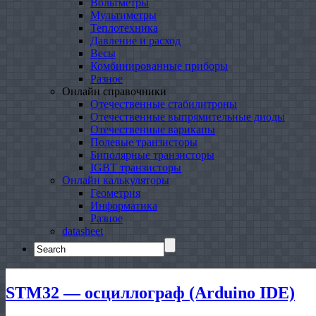
Вольтметры
Мультиметры
Теплотехника
Давление и расход
Весы
Комбинированные приборы
Разное
Онлайн справочники
Отечественные стабилитроны
Отечественные выпрямительные диоды
Отечественные варикапы
Полевые транзисторы
Биполярные транзисторы
IGBT транзисторы
Онлайн калькуляторы
Геометрия
Информатика
Разное
datasheet
Search
for:
STM32 — осциллограф (Arduino IDE)