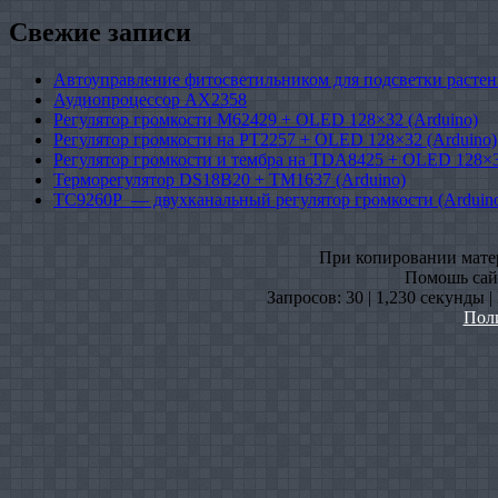
Свежие записи
Автоуправление фитосветильником для подсветки растен
Аудиопроцессор AX2358
Регулятор громкости M62429 + OLED 128×32 (Arduino)
Регулятор громкости на PT2257 + OLED 128×32 (Arduino)
Регулятор громкости и тембра на TDA8425 + OLED 128×3
Терморегулятор DS18B20 + TM1637 (Arduino)
TC9260P — двухканальный регулятор громкости (Arduin
При копировании матери
Помошь сайт
Запросов: 30 | 1,230 секунды 
Пол