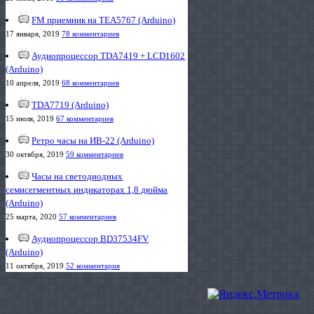
FM приемник на TEA5767 (Arduino)
17 января, 2019
78 комментариев
Аудиопроцессор TDA7419 + LCD1602
(Arduino)
10 апреля, 2019
68 комментариев
TDA7719 (Arduino)
15 июля, 2019
67 комментариев
Ретро часы на ИВ-22 (Arduino)
30 октября, 2019
59 комментариев
Часы на светодиодных
семисегментных индикаторах 1,8 дюйма
(Arduino)
25 марта, 2020
57 комментариев
Аудиопроцессор BD37534FV
(Arduino)
11 октября, 2019
52 комментария