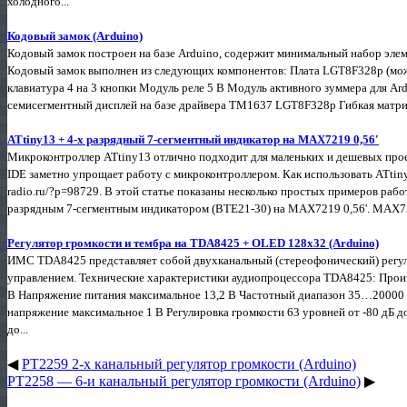
холодного...
Кодовый замок (Arduino)
Кодовый замок построен на базе Arduino, содержит минимальный набор элеме
Кодовый замок выполнен из следующих компонентов: Плата LGT8F328p (мож
клавиатура 4 на 3 кнопки Модуль реле 5 В Модуль активного зуммера для Ar
семисегментный дисплей на базе драйвера TM1637 LGT8F328p Гибкая матричн
ATtiny13 + 4-х разрядный 7-сегментный индикатор на MAX7219 0,56'
Микроконтроллер ATtiny13 отлично подходит для маленьких и дешевых прое
IDE заметно упрощает работу с микроконтроллером. Как использовать ATtiny1
radio.ru/?p=98729. В этой статье показаны несколько простых примеров раб
разрядным 7-сегментным индикатором (BTE21-30) на MAX7219 0,56'. MAX721
Регулятор громкости и тембра на TDA8425 + OLED 128x32 (Arduino)
ИМС TDA8425 представляет собой двухканальный (стереофонический) регул
управлением. Технические характеристики аудиопроцессора TDA8425: Произ
В Напряжение питания максимальное 13,2 В Частотный диапазон 35…20000
напряжение максимальное 1 В Регулировка громкости 63 уровней от -80 дБ до
до...
◀
PT2259 2-х канальный регулятор громкости (Arduino)
PT2258 — 6-и канальный регулятор громкости (Arduino)
▶