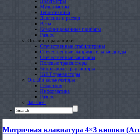
Вольтметры
Мультиметры
Теплотехника
Давление и расход
Весы
Комбинированные приборы
Разное
Онлайн справочники
Отечественные стабилитроны
Отечественные выпрямительные диоды
Отечественные варикапы
Полевые транзисторы
Биполярные транзисторы
IGBT транзисторы
Онлайн калькуляторы
Геометрия
Информатика
Разное
datasheet
Search
for:
Матричная клавиатура 4×3 кнопки (Ard