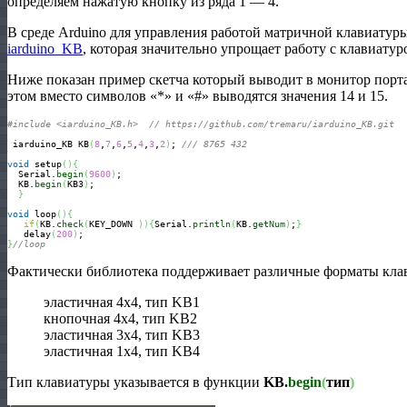
определяем нажатую кнопку из ряда 1 — 4.
В среде Arduino для управления работой матричной клавиатур
iarduino_KB
, которая значительно упрощает работу с клавиатур
Ниже показан пример скетча который выводит в монитор порт
этом вместо символов «*» и «#» выводятся значения 14 и 15.
#include <iarduino_KB.h>  // https://github.com/tremaru/iarduino_KB.git
 iarduino_KB KB
(
8
,
7
,
6
,
5
,
4
,
3
,
2
)
; 
/// 8765 432
void
 setup
(
)
{
  Serial.
begin
(
9600
)
;

  KB.
begin
(
KB3
)
;         

}
void
 loop
(
)
{
if
(
KB.
check
(
KEY_DOWN 
)
)
{
Serial.
println
(
KB.
getNum
)
;
}
   delay
(
200
)
}
//loop
Фактически библиотека поддерживает различные форматы кла
эластичная 4х4, тип KB1
кнопочная 4х4, тип KB2
эластичная 3х4, тип KB3
эластичная 1х4, тип KB4
Тип клавиатуры указывается в функции
KB.
begin
(
тип
)