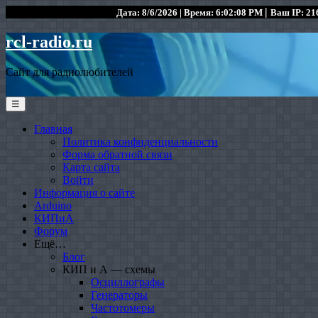
|
Дата: 8/6/2026 | Время: 6:02:08 PM
Ваш IP: 216
rcl-radio.ru
Сайт для радиолюбителей
☰
Главная
Политика конфиденциальности
Форма обратной связи
Карта сайта
Войти
Информация о сайте
Arduino
КИПиА
Форум
Ещё…
Блог
КИП и А — схемы
Осциллографы
Генераторы
Частотомеры