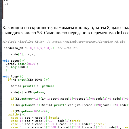
Как видно на скриншоте, нажимаем кнопку 5, затем 8, далее на
выводится число 58. Само число передано в переменную
int cc
#include <iarduino_KB.h>  // https://github.com/tremaru/iarduino_KB.git
 iarduino_KB KB
(
8
,
7
,
6
,
5
,
4
,
3
,
2
)
; 
/// 8765 432
int
 code
[
5
]
,ccc,i;

void
 setup
(
)
{
  Serial.
begin
(
9600
)
;

  KB.
begin
(
KB3
)
;         

}
void
 loop
(
)
{
if
(
KB.
check
(
KEY_DOWN 
)
)
{
     Serial.
println
(
KB.
getNum
)
;

     code
[
i
]
 = KB.
getNum
; 

if
(
KB.
getNum
==
15
)
{
i=-
1
;ccc=
0
;code
[
0
]
=
0
;code
[
1
]
=
0
;code
[
2
]
=
0
;code
[
3
]
=
0
if
(
KB.
getNum
==
14
)
{
Serial.
println
(
ccc
)
;i=-
1
;code
[
0
]
=
0
;code
[
1
]
=
0
;code
[
if
(
KB.
getNum
<
10
&&
i
<
4
)
{
switch
(
i
)
{
case
0
: ccc = code
[
0
]
;
break
;

case
1
: ccc = code
[
0
]
*
10
 + code
[
1
]
;
break
;

case
2
: ccc = code
[
0
]
*
100
 + code
[
1
]
*
10
 + code
[
2
]
;
break
;

case
3
: ccc = code
[
0
]
*
1000
 + code
[
1
]
*
100
 + code
[
2
]
*
10
 + code
[
3
]
;
brea