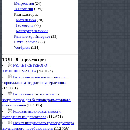
Метрология
(24)
Технологии
(139)
Калькуляторы:
-
Математика
(20)
-
Геометрия
(77)
-
Конвертер величин
Компьютер, Интернет
(33)
Наука, Космос
(22)
Wordpress
(124)
ТОП 10 - просмотры
РАСЧЕТ СЕТЕВОГО
ТРАНСФОРМАТОРА
(268 057)
Расчет числа витков катушки на
тороидальном ферритовом сердечнике
(145 861)
Расчет емкости балластного
конденсатора для бестрансформаторного
блока питания
(117 046)
Кодовая маркировка емкости
импортных конденсаторов
(114 671)
Расчет импульсного трансформатора
двухтактного преобразователя
(112 756)