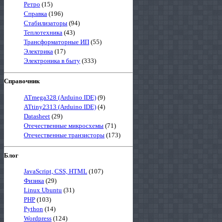
Ретро
(15)
Справка
(196)
Стабилизаторы
(94)
Теплотехника
(43)
Трансформаторные ИП
(55)
Электрика
(17)
Электроника в быту
(333)
Справочник
ATmega328 (Arduino IDE)
(9)
ATtiny2313 (Arduino IDE)
(4)
Datasheet
(29)
Отечественные микросхемы
(71)
Отечественные транзисторы
(173)
Блог
JavaScript, CSS, HTML
(107)
Физика
(29)
Linux Ubuntu
(31)
PHP
(103)
Python
(14)
Wordpress
(124)