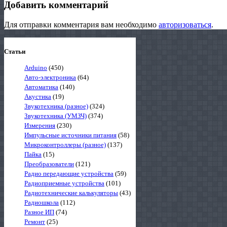
Добавить комментарий
Для отправки комментария вам необходимо
авторизоваться
.
Статьи
Arduino
(450)
Авто-электроника
(64)
Автоматика
(140)
Акустика
(19)
Звукотехника (разное)
(324)
Звукотехника (УМЗЧ)
(374)
Измерения
(230)
Импульсные источники питания
(58)
Микроконтроллеры (разное)
(137)
Пайка
(15)
Преобразователи
(121)
Радио передающие устройства
(59)
Радиоприемные устройства
(101)
Радиотехнические калькуляторы
(43)
Радиошкола
(112)
Разное ИП
(74)
Ремонт
(25)