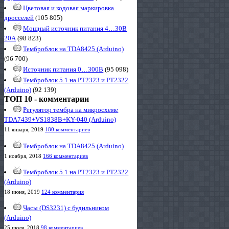
Цветовая и кодовая маркировка
дросселей
(105 805)
Мощный источник питания 4…30В
20А
(98 823)
Темброблок на TDA8425 (Arduino)
(96 700)
Источник питания 0…300В
(95 098)
Темброблок 5.1 на PT2323 и PT2322
(Arduino)
(92 139)
ТОП 10 - комментарии
Регулятор тембра на микросхеме
TDA7439+VS1838B+KY-040 (Arduino)
11 января, 2019
180 комментариев
Темброблок на TDA8425 (Arduino)
1 ноября, 2018
166 комментариев
Темброблок 5.1 на PT2323 и PT2322
(Arduino)
18 июня, 2019
124 комментария
Часы (DS3231) с будильником
(Arduino)
25 июля, 2018
98 комментариев