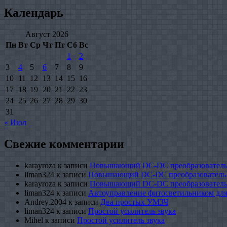
Календарь
Август 2026
Пн
Вт
Ср
Чт
Пт
Сб
Вс
1
2
3
4
5
6
7
8
9
10
11
12
13
14
15
16
17
18
19
20
21
22
23
24
25
26
27
28
29
30
31
« Июл
Свежие комментарии
karayroza
к записи
Повышающий DC-DC преобразователь
liman324
к записи
Повышающий DC-DC преобразователь
karayroza
к записи
Повышающий DC-DC преобразователь
liman324
к записи
Автоуправление фитосветильником для
Andrey.2004
к записи
Два простых УМЗЧ
liman324
к записи
Простой усилитель звука
Mihel
к записи
Простой усилитель звука