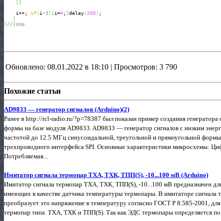
}
}
    i++; 
if
(
i
>
3
)
{
i=
4
;
}
delay
(
200
)
; 

}
}
//loop
Обновлено: 08.01.2022 в 18:10 | Просмотров: 3 790
Похожие статьи
AD9833 — генератор сигналов (Arduino)(2)
Ранее в http://rcl-radio.ru/?p=78387 был показан пример создания генератор
формы на базе модуля AD9833. AD9833 — генератор сигналов с низким энерг
частотой до 12.5 МГц синусоидальной, треугольной и прямоугольной формы
трехпроводного интерфейса SPI. Основные характеристики микросхемы: Ци
Потребляемая...
Имитатор сигнала термопар ТХА, ТХК, ТПП(S), -10...100 мВ (Arduino)
Имитатор сигнала термопар ТХА, ТХК, ТПП(S), -10...100 мВ предназначен д
имеющих в качестве датчика температуры термопары. В имитаторе сигнала те
преобразует это напряжение в температуру согласно ГОСТ Р 8.585-2001, дл
термопар типа ТХА, ТХК и ТПП(S). Так как ЭДС термопары определяется по