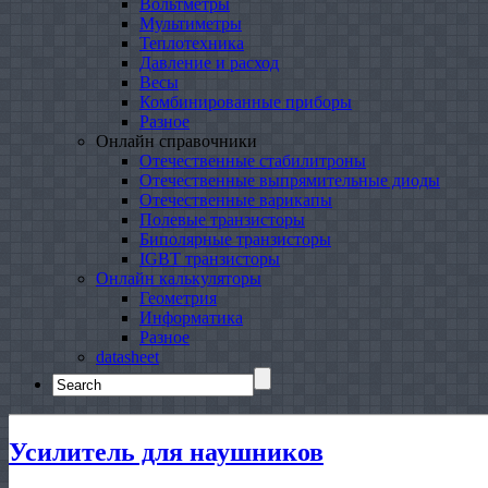
Вольтметры
Мультиметры
Теплотехника
Давление и расход
Весы
Комбинированные приборы
Разное
Онлайн справочники
Отечественные стабилитроны
Отечественные выпрямительные диоды
Отечественные варикапы
Полевые транзисторы
Биполярные транзисторы
IGBT транзисторы
Онлайн калькуляторы
Геометрия
Информатика
Разное
datasheet
Search
for:
Усилитель для наушников