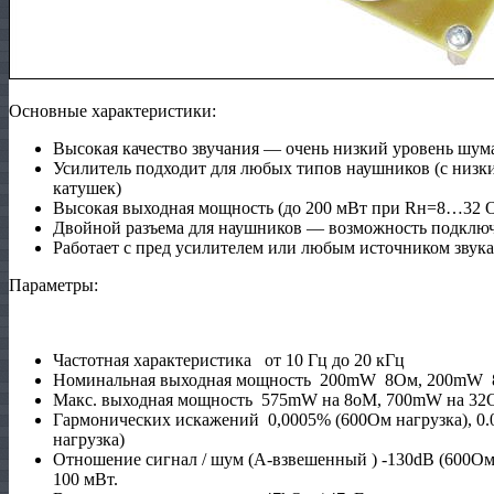
Основные характеристики:
Высокая качество звучания — очень низкий уровень шум
Усилитель подходит для любых типов наушников (с низк
катушек)
Высокая выходная мощность (до 200 мВт при Rн=8…32 
Двойной разъема для наушников — возможность подключ
Работает с пред усилителем или любым источником звука
Параметры:
Частотная характеристика от 10 Гц до 20 кГц
Номинальная выходная мощность
200mW 8Ом,
200mW
Макс. выходная мощность
575mW на 8оМ, 700mW на 32
Гармонических искажений 0,0005% (600Ом нагрузка), 0.
нагрузка)
Отношение сигнал / шум (A-взвешенный )
-130dB (600Ом
100 мВт.