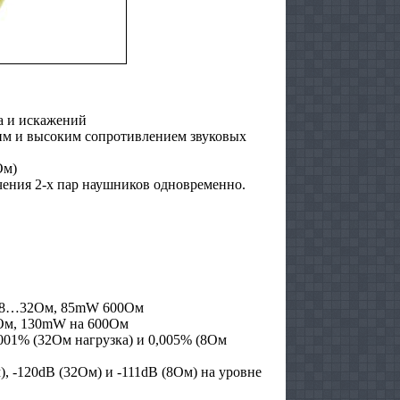
а и искажений
им и высоким сопротивлением звуковых
Ом)
ения 2-х пар наушников одновременно.
 8…
32Ом, 85mW 600Ом
Ом, 130mW на 600Ом
001% (32Ом нагрузка) и 0,005% (8Ом
), -120dB (32Ом) и -111dB (8Ом)
на уровне