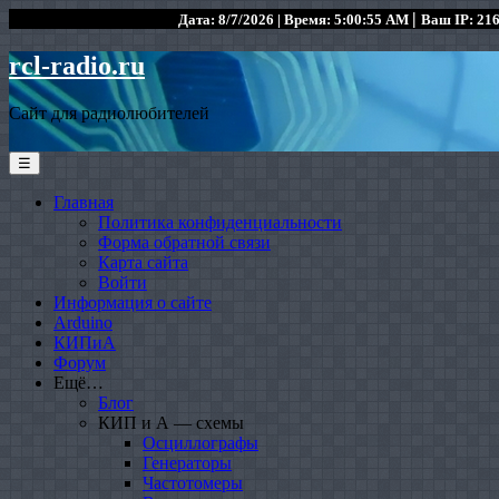
|
Дата: 8/7/2026 | Время: 5:00:55 AM
Ваш IP: 216
rcl-radio.ru
Сайт для радиолюбителей
☰
Главная
Политика конфиденциальности
Форма обратной связи
Карта сайта
Войти
Информация о сайте
Arduino
КИПиА
Форум
Ещё…
Блог
КИП и А — схемы
Осциллографы
Генераторы
Частотомеры