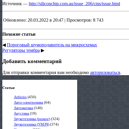
Источник —
http://siliconchip.com.au/issue_206/cms/issue.html
Обновлено: 20.03.2022 в 20:47 | Просмотров: 8 743
Похожие статьи
◀
Пороговый шумоподавитель на микросхемах
Регуляторы тембра
▶
Добавить комментарий
Для отправки комментария вам необходимо
авторизоваться
.
Статьи
Arduino
(450)
Авто-электроника
(64)
Автоматика
(140)
Акустика
(19)
Звукотехника (разное)
(324)
Звукотехника (УМЗЧ)
(374)