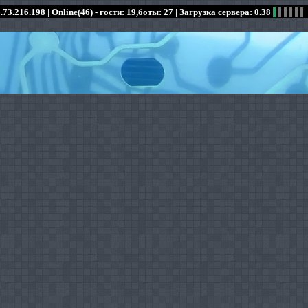
.73.216.198 |
Online(46) - гости: 19,боты: 27
| Загрузка сервера: 0.38
:
:
:
:
:
:
:
:
:
:
:
: