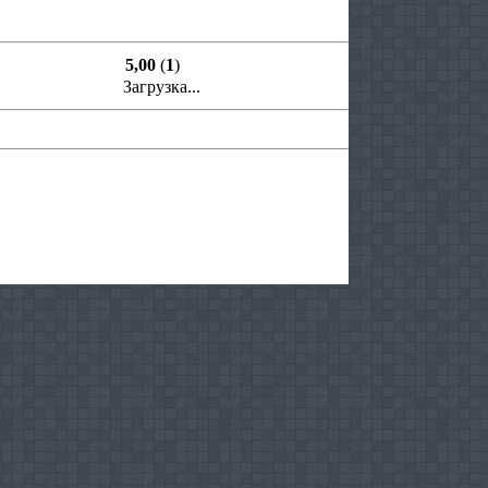
5,00
(
1
)
Загрузка...