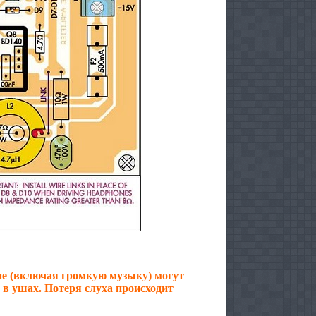
не (включая громкую музыку) могут
 в ушах. Потеря слуха происходит