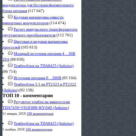
конденсатора для бестрансформаторного
блока питания
(117 047)
Кодовая маркировка емкости
импортных конденсаторов
(114 674)
Расчет импульсного трансформатора
двухтактного преобразователя
(112 761)
Цветовая и кодовая маркировка
дросселей
(105 813)
Мощный источник питания 4…30В
20А
(98 830)
Темброблок на TDA8425 (Arduino)
(96 714)
Источник питания 0…300В
(95 104)
Темброблок 5.1 на PT2323 и PT2322
(Arduino)
(92 158)
ТОП 10 - комментарии
Регулятор тембра на микросхеме
TDA7439+VS1838B+KY-040 (Arduino)
11 января, 2019
180 комментариев
Темброблок на TDA8425 (Arduino)
1 ноября, 2018
166 комментариев