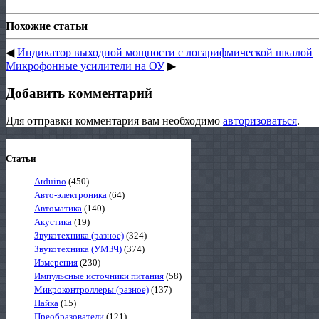
Похожие статьи
◀
Индикатор выходной мощности с логарифмической шкалой
Микрофонные усилители на ОУ
▶
Добавить комментарий
Для отправки комментария вам необходимо
авторизоваться
.
Статьи
Arduino
(450)
Авто-электроника
(64)
Автоматика
(140)
Акустика
(19)
Звукотехника (разное)
(324)
Звукотехника (УМЗЧ)
(374)
Измерения
(230)
Импульсные источники питания
(58)
Микроконтроллеры (разное)
(137)
Пайка
(15)
Преобразователи
(121)