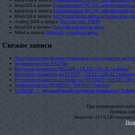
liman324
к записи
Повышающий DC-DC преобразователь
karayroza
к записи
Повышающий DC-DC преобразователь
liman324
к записи
Автоуправление фитосветильником для
Andrey.2004
к записи
Два простых УМЗЧ
liman324
к записи
Простой усилитель звука
Mihel
к записи
Простой усилитель звука
Свежие записи
Автоуправление фитосветильником для подсветки растен
Аудиопроцессор AX2358
Регулятор громкости M62429 + OLED 128×32 (Arduino)
Регулятор громкости на PT2257 + OLED 128×32 (Arduino)
Регулятор громкости и тембра на TDA8425 + OLED 128×3
Терморегулятор DS18B20 + TM1637 (Arduino)
TC9260P — двухканальный регулятор громкости (Arduin
При копировании матери
Помошь сайт
Запросов: 23 | 0,130 секунды 
Пол