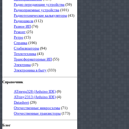
Радио передающие устройства
(59)
Радиоприемные устройства
(101)
Радиотехнические калькуляторы
(43)
Радиошкола
(112)
Разное ИП
(74)
Ремонт
(25)
Ретро
(15)
Справка
(196)
Стабилизаторы
(94)
Теплотехника
(43)
Трансформаторные ИП
(55)
Электрика
(17)
Электроника в быту
(333)
Справочник
ATmega328 (Arduino IDE)
(9)
ATtiny2313 (Arduino IDE)
(4)
Datasheet
(29)
Отечественные микросхемы
(71)
Отечественные транзисторы
(173)
Блог