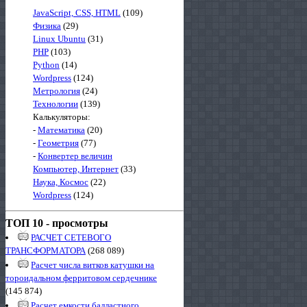
JavaScript, CSS, HTML
(109)
Физика
(29)
Linux Ubuntu
(31)
PHP
(103)
Python
(14)
Wordpress
(124)
Метрология
(24)
Технологии
(139)
Калькуляторы:
-
Математика
(20)
-
Геометрия
(77)
-
Конвертер величин
Компьютер, Интернет
(33)
Наука, Космос
(22)
Wordpress
(124)
ТОП 10 - просмотры
РАСЧЕТ СЕТЕВОГО
ТРАНСФОРМАТОРА
(268 089)
Расчет числа витков катушки на
тороидальном ферритовом сердечнике
(145 874)
Расчет емкости балластного