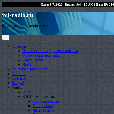
|
Дата: 8/7/2026 | Время: 9:44:15 AM
Ваш IP: 216
rcl-radio.ru
Сайт для радиолюбителей
☰
Главная
Политика конфиденциальности
Форма обратной связи
Карта сайта
Войти
Информация о сайте
Arduino
КИПиА
Форум
Ещё…
Блог
КИП и А — схемы
Осциллографы
Генераторы
Частотомеры