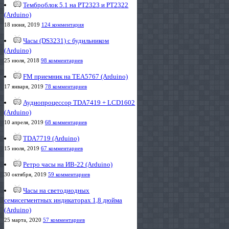
Темброблок 5.1 на PT2323 и PT2322
(Arduino)
18 июня, 2019
124 комментария
Часы (DS3231) с будильником
(Arduino)
25 июля, 2018
98 комментариев
FM приемник на TEA5767 (Arduino)
17 января, 2019
78 комментариев
Аудиопроцессор TDA7419 + LCD1602
(Arduino)
10 апреля, 2019
68 комментариев
TDA7719 (Arduino)
15 июля, 2019
67 комментариев
Ретро часы на ИВ-22 (Arduino)
30 октября, 2019
59 комментариев
Часы на светодиодных
семисегментных индикаторах 1,8 дюйма
(Arduino)
25 марта, 2020
57 комментариев