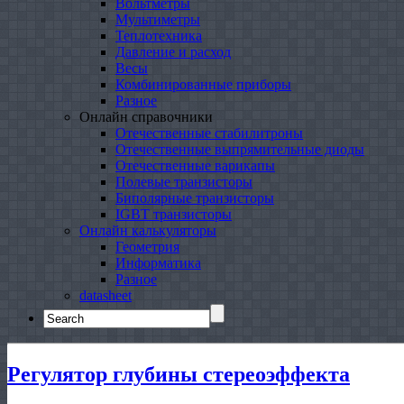
Вольтметры
Мультиметры
Теплотехника
Давление и расход
Весы
Комбинированные приборы
Разное
Онлайн справочники
Отечественные стабилитроны
Отечественные выпрямительные диоды
Отечественные варикапы
Полевые транзисторы
Биполярные транзисторы
IGBT транзисторы
Онлайн калькуляторы
Геометрия
Информатика
Разное
datasheet
Search
for:
Регулятор глубины стереоэффекта