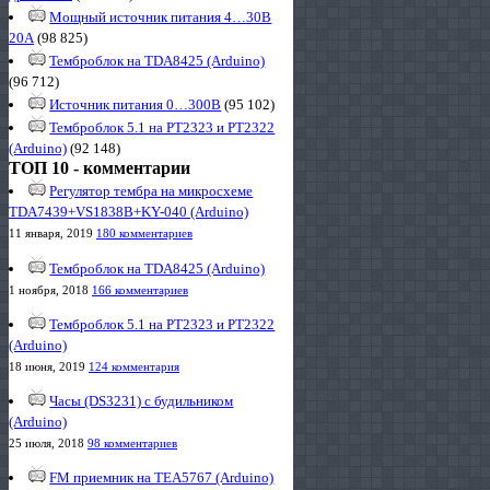
Мощный источник питания 4…30В
20А
(98 825)
Темброблок на TDA8425 (Arduino)
(96 712)
Источник питания 0…300В
(95 102)
Темброблок 5.1 на PT2323 и PT2322
(Arduino)
(92 148)
ТОП 10 - комментарии
Регулятор тембра на микросхеме
TDA7439+VS1838B+KY-040 (Arduino)
11 января, 2019
180 комментариев
Темброблок на TDA8425 (Arduino)
1 ноября, 2018
166 комментариев
Темброблок 5.1 на PT2323 и PT2322
(Arduino)
18 июня, 2019
124 комментария
Часы (DS3231) с будильником
(Arduino)
25 июля, 2018
98 комментариев
FM приемник на TEA5767 (Arduino)