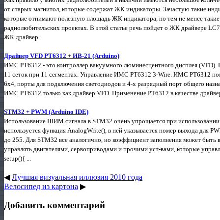
от старых магнитол, которые содержат ЖК индикаторы. Зачастую такие инд
которые отнимают полезную площадь ЖК индикатора, но тем не менее таки
радиолюбительских проектах. В этой статье речь пойдет о ЖК драйвере LC758
ЖК драйвер...
Драйвер VFD PT6312 + ИВ-21 (Arduino)
ИМС PT6312 - это контроллер вакуумного люминесцентного дисплея (VFD). П
11 сеток при 11 сегментах. Управление ИМС PT6312 3-Wire. ИМС PT6312 по
6х4, порты для подключения светодиодов и 4-х разрядный порт общего назна
ИМС PT6312 только как драйвер VFD. Применение PT6312 в качестве драйвер
STM32 + PWM (Arduino IDE)
Использование ШИМ сигнала в STM32 очень упрощается при использовании 
используется функция AnalogWrite(), в ней указывается номер выхода для 
до 255. Для STM32 все аналогично, но коэффициент заполнения может быть в
управлять двигателями, сервоприводами и прочими уст-вами, которые упра
setup(){ ...
◀
Лучшая визуальная иллюзия 2010 года
Велосипед из картона
▶
Добавить комментарий