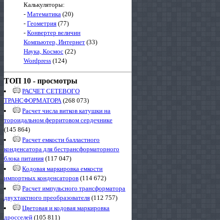
Калькуляторы:
-
Математика
(20)
-
Геометрия
(77)
-
Конвертер величин
Компьютер, Интернет
(33)
Наука, Космос
(22)
Wordpress
(124)
ТОП 10 - просмотры
РАСЧЕТ СЕТЕВОГО
ТРАНСФОРМАТОРА
(268 073)
Расчет числа витков катушки на
тороидальном ферритовом сердечнике
(145 864)
Расчет емкости балластного
конденсатора для бестрансформаторного
блока питания
(117 047)
Кодовая маркировка емкости
импортных конденсаторов
(114 672)
Расчет импульсного трансформатора
двухтактного преобразователя
(112 757)
Цветовая и кодовая маркировка
дросселей
(105 811)