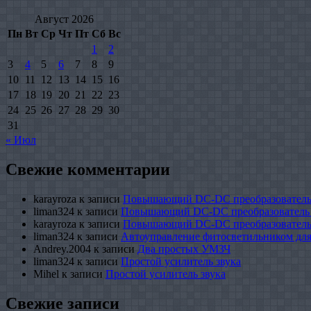
Август 2026
Пн
Вт
Ср
Чт
Пт
Сб
Вс
1
2
3
4
5
6
7
8
9
10
11
12
13
14
15
16
17
18
19
20
21
22
23
24
25
26
27
28
29
30
31
« Июл
Свежие комментарии
karayroza
к записи
Повышающий DC-DC преобразователь
liman324
к записи
Повышающий DC-DC преобразователь
karayroza
к записи
Повышающий DC-DC преобразователь
liman324
к записи
Автоуправление фитосветильником для
Andrey.2004
к записи
Два простых УМЗЧ
liman324
к записи
Простой усилитель звука
Mihel
к записи
Простой усилитель звука
Свежие записи