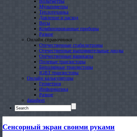
Вольтметры
Мультиметры
Теплотехника
Давление и расход
Весы
Комбинированные приборы
Разное
Онлайн справочники
Отечественные стабилитроны
Отечественные выпрямительные диоды
Отечественные варикапы
Полевые транзисторы
Биполярные транзисторы
IGBT транзисторы
Онлайн калькуляторы
Геометрия
Информатика
Разное
datasheet
Search
for:
Сенсорный экран своими руками