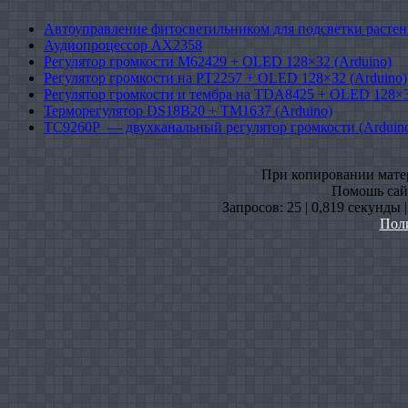
Автоуправление фитосветильником для подсветки растен
Аудиопроцессор AX2358
Регулятор громкости M62429 + OLED 128×32 (Arduino)
Регулятор громкости на PT2257 + OLED 128×32 (Arduino)
Регулятор громкости и тембра на TDA8425 + OLED 128×3
Терморегулятор DS18B20 + TM1637 (Arduino)
TC9260P — двухканальный регулятор громкости (Arduin
При копировании матери
Помошь сайт
Запросов: 25 | 0,819 секунды 
Пол