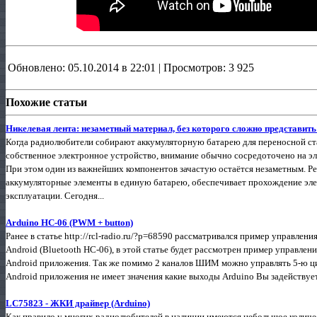
Обновлено: 05.10.2014 в 22:01 | Просмотров: 3 925
Похожие статьи
Никелевая лента: незаметный материал, без которого сложно представит
Когда радиолюбители собирают аккумуляторную батарею для переносной с
собственное электронное устройство, внимание обычно сосредоточено на эл
При этом один из важнейших компонентов зачастую остаётся незаметным. Реч
аккумуляторные элементы в единую батарею, обеспечивает прохождение эле
эксплуатации. Сегодня...
Arduino HC-06 (PWM + button)
Ранее в статье http://rcl-radio.ru/?p=68590 рассматривался пример управлен
Android (Bluetooth HC-06), в этой статье будет рассмотрен пример управл
Android приложения. Так же помимо 2 каналов ШИМ можно управлять 5-ю ц
Android приложения не имеет значения какие выходы Arduino Вы задействует
LC75823 - ЖКИ драйвер (Arduino)
Как правило у многих радиолюбителей в наличии имеются небольшое количе