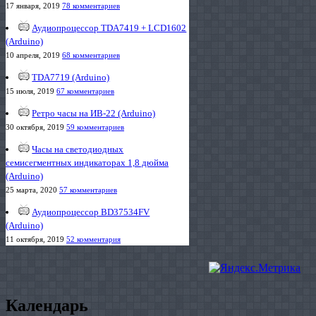
17 января, 2019
78 комментариев
Аудиопроцессор TDA7419 + LCD1602
(Arduino)
10 апреля, 2019
68 комментариев
TDA7719 (Arduino)
15 июля, 2019
67 комментариев
Ретро часы на ИВ-22 (Arduino)
30 октября, 2019
59 комментариев
Часы на светодиодных
семисегментных индикаторах 1,8 дюйма
(Arduino)
25 марта, 2020
57 комментариев
Аудиопроцессор BD37534FV
(Arduino)
11 октября, 2019
52 комментария
Календарь