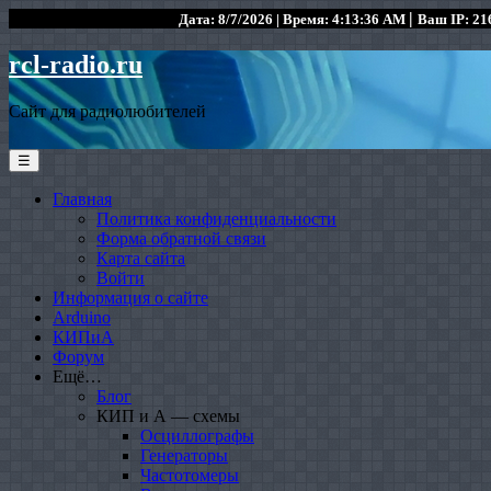
|
Дата: 8/7/2026 | Время: 4:13:36 AM
Ваш IP: 216
rcl-radio.ru
Сайт для радиолюбителей
☰
Главная
Политика конфиденциальности
Форма обратной связи
Карта сайта
Войти
Информация о сайте
Arduino
КИПиА
Форум
Ещё…
Блог
КИП и А — схемы
Осциллографы
Генераторы
Частотомеры