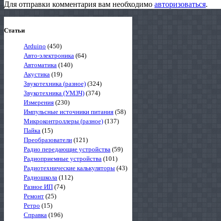
Для отправки комментария вам необходимо
авторизоваться
.
Статьи
Arduino
(450)
Авто-электроника
(64)
Автоматика
(140)
Акустика
(19)
Звукотехника (разное)
(324)
Звукотехника (УМЗЧ)
(374)
Измерения
(230)
Импульсные источники питания
(58)
Микроконтроллеры (разное)
(137)
Пайка
(15)
Преобразователи
(121)
Радио передающие устройства
(59)
Радиоприемные устройства
(101)
Радиотехнические калькуляторы
(43)
Радиошкола
(112)
Разное ИП
(74)
Ремонт
(25)
Ретро
(15)
Справка
(196)