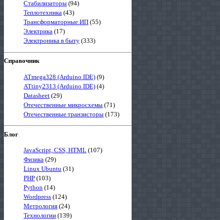
Стабилизаторы
(94)
Теплотехника
(43)
Трансформаторные ИП
(55)
Электрика
(17)
Электроника в быту
(333)
Справочник
ATmega328 (Arduino IDE)
(9)
ATtiny2313 (Arduino IDE)
(4)
Datasheet
(29)
Отечественные микросхемы
(71)
Отечественные транзисторы
(173)
Блог
JavaScript, CSS, HTML
(107)
Физика
(29)
Linux Ubuntu
(31)
PHP
(103)
Python
(14)
Wordpress
(124)
Метрология
(24)
Технологии
(139)