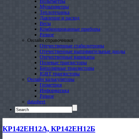
Вольтметры
Мультиметры
Теплотехника
Давление и расход
Весы
Комбинированные приборы
Разное
Онлайн справочники
Отечественные стабилитроны
Отечественные выпрямительные диоды
Отечественные варикапы
Полевые транзисторы
Биполярные транзисторы
IGBT транзисторы
Онлайн калькуляторы
Геометрия
Информатика
Разное
datasheet
Search
for:
КР142ЕН12А, КР142ЕН12Б