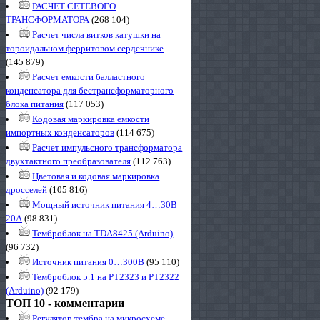
РАСЧЕТ СЕТЕВОГО
ТРАНСФОРМАТОРА
(268 104)
Расчет числа витков катушки на
тороидальном ферритовом сердечнике
(145 879)
Расчет емкости балластного
конденсатора для бестрансформаторного
блока питания
(117 053)
Кодовая маркировка емкости
импортных конденсаторов
(114 675)
Расчет импульсного трансформатора
двухтактного преобразователя
(112 763)
Цветовая и кодовая маркировка
дросселей
(105 816)
Мощный источник питания 4…30В
20А
(98 831)
Темброблок на TDA8425 (Arduino)
(96 732)
Источник питания 0…300В
(95 110)
Темброблок 5.1 на PT2323 и PT2322
(Arduino)
(92 179)
ТОП 10 - комментарии
Регулятор тембра на микросхеме