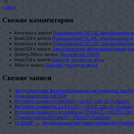
31
« Июл
Свежие комментарии
karayroza
к записи
Повышающий DC-DC преобразователь
liman324
к записи
Повышающий DC-DC преобразователь
karayroza
к записи
Повышающий DC-DC преобразователь
liman324
к записи
Автоуправление фитосветильником для
Andrey.2004
к записи
Два простых УМЗЧ
liman324
к записи
Простой усилитель звука
Mihel
к записи
Простой усилитель звука
Свежие записи
Автоуправление фитосветильником для подсветки растен
Аудиопроцессор AX2358
Регулятор громкости M62429 + OLED 128×32 (Arduino)
Регулятор громкости на PT2257 + OLED 128×32 (Arduino)
Регулятор громкости и тембра на TDA8425 + OLED 128×3
Терморегулятор DS18B20 + TM1637 (Arduino)
TC9260P — двухканальный регулятор громкости (Arduin