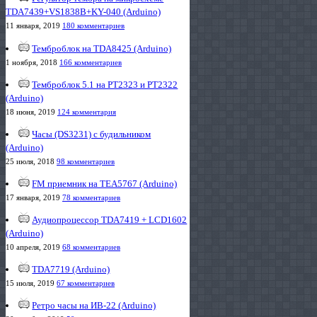
TDA7439+VS1838B+KY-040 (Arduino)
11 января, 2019
180 комментариев
Темброблок на TDA8425 (Arduino)
1 ноября, 2018
166 комментариев
Темброблок 5.1 на PT2323 и PT2322
(Arduino)
18 июня, 2019
124 комментария
Часы (DS3231) с будильником
(Arduino)
25 июля, 2018
98 комментариев
FM приемник на TEA5767 (Arduino)
17 января, 2019
78 комментариев
Аудиопроцессор TDA7419 + LCD1602
(Arduino)
10 апреля, 2019
68 комментариев
TDA7719 (Arduino)
15 июля, 2019
67 комментариев
Ретро часы на ИВ-22 (Arduino)