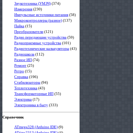
Звукотехника (УМЗЧ)
(374)
Измерения
(230)
Импульсные источники питания
(58)
Микроконтроллеры (разное)
(137)
Пайка
(15)
Преобразователи
(121)
Радио передающие устройства
(59)
Радиоприемные устройства
(101)
Радиотехнические калькуляторы
(43)
Радиошкола
(112)
Разное ИП
(74)
Ремонт
(25)
Ретро
(15)
Справка
(196)
Стабилизаторы
(94)
Теплотехника
(43)
Трансформаторные ИП
(55)
Электрика
(17)
Электроника в быту
(333)
Справочник
ATmega328 (Arduino IDE)
(9)
ATtiny2313 (Arduino IDE)
(4)