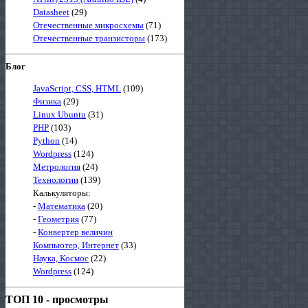
Datasheet
(29)
Отечественные микросхемы
(71)
Отечественные транзисторы
(173)
Блог
JavaScript, CSS, HTML
(109)
Физика
(29)
Linux Ubuntu
(31)
PHP
(103)
Python
(14)
Wordpress
(124)
Метрология
(24)
Технологии
(139)
Калькуляторы:
-
Математика
(20)
-
Геометрия
(77)
-
Конвертер величин
Компьютер, Интернет
(33)
Наука, Космос
(22)
Wordpress
(124)
ТОП 10 - просмотры