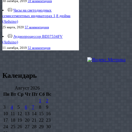
30 октября, 2019
59 комментариев
Часы на светодиодных
семисегментных индикаторах 1,8 дюйма
(Arduino)
25 марта, 2020
57 комментариев
Аудиопроцессор BD37534FV
(Arduino)
11 октября, 2019
52 комментария
Календарь
Август 2026
Пн
Вт
Ср
Чт
Пт
Сб
Вс
1
2
3
4
5
6
7
8
9
10
11
12
13
14
15
16
17
18
19
20
21
22
23
24
25
26
27
28
29
30