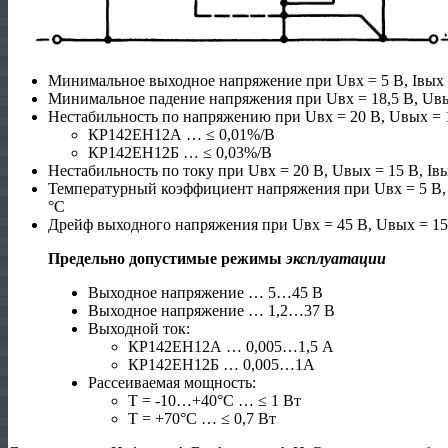
Минимальное выходное напряжение при Uвх = 5 В, Iвых
Минимальное падение напряжения при Uвх = 18,5 В, Uвы
Нестабильность по напряжению при Uвх = 20 В, Uвых = 1
КР142ЕН12А … ≤ 0,01%/В
КР142ЕН12Б … ≤ 0,03%/В
Нестабильность по току при Uвх = 20 В, Uвых = 15 В, Iв
Температурный коэффициент напряжения при Uвх = 5 В, 
°С
Дрейф выходного напряжения при Uвх = 45 В, Uвых = 15
Предельно допустимые режимы
эксплуатации
Выходное напряжение … 5…45 В
Выходное напряжение … 1,2…37 В
Выходной ток:
КР142ЕН12А … 0,005…1,5 А
КР142ЕН12Б … 0,005…1А
Рассеиваемая мощность:
Т = -10…+40°С … ≤ 1 Вт
Т = +70°С … ≤ 0,7 Вт