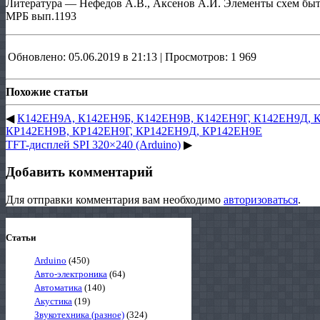
Литература — Нефедов А.В., Аксенов А.И. Элементы схем быт
МРБ вып.1193
Обновлено: 05.06.2019 в 21:13 | Просмотров: 1 969
Похожие статьи
◀
К142ЕН9А, К142ЕН9Б, К142ЕН9В, К142ЕН9Г, К142ЕН9Д, 
КР142ЕН9В, КР142ЕН9Г, КР142ЕН9Д, КР142ЕН9Е
TFT-дисплей SPI 320×240 (Arduino)
▶
Добавить комментарий
Для отправки комментария вам необходимо
авторизоваться
.
Статьи
Arduino
(450)
Авто-электроника
(64)
Автоматика
(140)
Акустика
(19)
Звукотехника (разное)
(324)