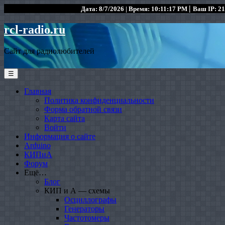
|
Дата: 8/7/2026 | Время: 10:11:17 PM
Ваш IP: 21
rcl-radio.ru
Сайт для радиолюбителей
☰
Главная
Политика конфиденциальности
Форма обратной связи
Карта сайта
Войти
Информация о сайте
Arduino
КИПиА
Форум
Ещё…
Блог
КИП и А — схемы
Осциллографы
Генераторы
Частотомеры