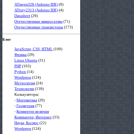
ATmega328 (Arduino IDE)
(9)
ATtiny2313 (Arduino IDE)
(4)
Datasheet
(29)
Отечественные микросхемы
(71)
Отечественные транзисторы
(173)
Блог
JavaScript, CSS, HTML
(109)
Физика
(29)
Linux Ubuntu
(31)
PHP
(103)
Python
(14)
Wordpress
(124)
Метрология
(24)
Технологии
(139)
Калькуляторы:
-
Математика
(20)
-
Геометрия
(77)
-
Конвертер величин
Компьютер, Интернет
(33)
Наука, Космос
(22)
Wordpress
(124)