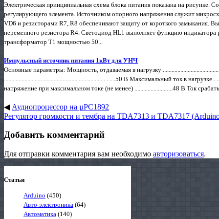
Электрическая принципиальная схема блока питания показана на рисунке. 
регулирующего элемента. Источником опорного напряжения служит микросх
VD6 и резисторами R7, R8 обеспечивают защиту от короткого замыкания. 
переменного резистора R4. Светодиод HL1 выполняет функцию индикатора р
трансформатор T1 мощностью 50...
Импульсный источник питания 1кВт для УНЧ
Основные параметры: Мощность, отдаваемая в нагрузку .....................................
............................................................................50 В Максимальный ток в нагрузке.......
напряжение при максимальном токе (не менее) ..........................48 В Ток срабат
◀
Аудиопроцессор на µPC1892
Регулятор громкости и тембра на TDA7313 и TDA7317 (Arduino
Добавить комментарий
Для отправки комментария вам необходимо
авторизоваться
.
Статьи
Arduino
(450)
Авто-электроника
(64)
Автоматика
(140)