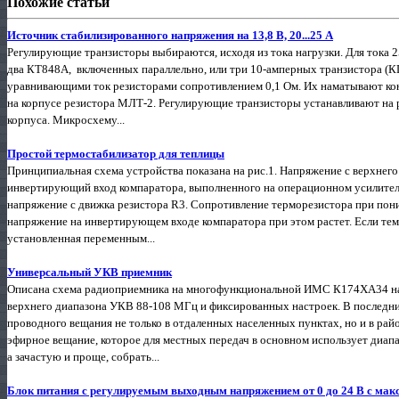
Похожие статьи
Источник стабилизированного напряжения на 13,8 В, 20...25 А
Регулирующие транзисторы выбираются, исходя из тока нагрузки. Для тока 
два КТ848А, включенных параллельно, или три 10-амперных транзистора (КГ
уравнивающими ток резисторами сопротивлением 0,1 Ом. Их наматывают кон
на корпусе резистора МЛТ-2. Регулирующие транзисторы устанавливают на р
корпуса. Микросхему...
Простой термостабилизатор для теплицы
Принципиальная схема устройства показана на рис.1. Напряжение с верхнег
инвертирующий вход компаратора, выполненного на операционном усилителе
напряжение с движка резистора R3. Сопротивление терморезистора при по
напряжение на инвертирующем входе компаратора при этом растет. Если тем
установленная переменным...
Универсальный УКВ приемник
Описана схема радиоприемника на многофункциональной ИМС К174ХА34 на
верхнего диапазона УКВ 88-108 МГц и фиксированных настроек. В последни
проводного вещания не только в отдаленных населенных пунктах, но и в ра
эфирное вещание, которое для местных передач в основном использует диап
а зачастую и проще, собрать...
Блок питания с регулируемым выходным напряжением от 0 до 24 В с макс.