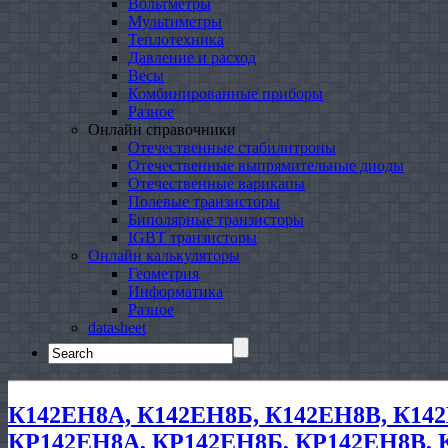
Вольтметры
Мультиметры
Теплотехника
Давление и расход
Весы
Комбинированные приборы
Разное
Онлайн справочники
Отечественные стабилитроны
Отечественные выпрямительные диоды
Отечественные варикапы
Полевые транзисторы
Биполярные транзисторы
IGBT транзисторы
Онлайн калькуляторы
Геометрия
Информатика
Разное
datasheet
Search
for:
К142ЕН8А, К142ЕН8Б, К142ЕН8В, К142
КР142ЕН8А, КР142ЕН8Б, КР142ЕН8В, 