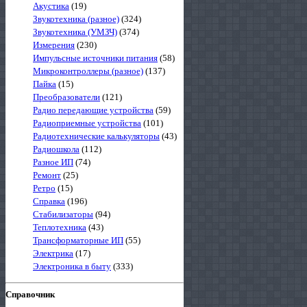
Акустика
(19)
Звукотехника (разное)
(324)
Звукотехника (УМЗЧ)
(374)
Измерения
(230)
Импульсные источники питания
(58)
Микроконтроллеры (разное)
(137)
Пайка
(15)
Преобразователи
(121)
Радио передающие устройства
(59)
Радиоприемные устройства
(101)
Радиотехнические калькуляторы
(43)
Радиошкола
(112)
Разное ИП
(74)
Ремонт
(25)
Ретро
(15)
Справка
(196)
Стабилизаторы
(94)
Теплотехника
(43)
Трансформаторные ИП
(55)
Электрика
(17)
Электроника в быту
(333)
Справочник