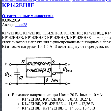
КР142ЕН8Е
Отечественные микросхемы
03.06.2019
Автор:
liman28
К142ЕН8А, К142ЕН8Б, К142ЕН8В, К142ЕН8Г, К142ЕН8Д, К1
КР142ЕН8В, КР142ЕН8Г, КР142ЕН8Д, КР142ЕН8Е — микросх
стабилизаторы напряжения с фиксированным выходным напряж
В) и током нагрузки 1 и 1,5 А. Имеют защиту от перегрузок по 
Выходное напряжение при Uвх = 20 В, Iвых = 10 мА:
К142ЕН8А, КР142ЕН8А … 8,73…9,27 В
К142ЕН8Б, КР142ЕН8Б … 11,67…12,36 В
К142ЕН8В, КР142ЕН8В … 14,55…15,45 В