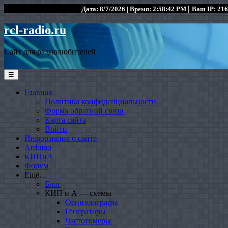
|
Дата: 8/7/2026 | Время: 2:58:42 PM
Ваш IP: 216
rcl-radio.ru
Сайт для радиолюбителей
☰
Главная
Политика конфиденциальности
Форма обратной связи
Карта сайта
Войти
Информация о сайте
Arduino
КИПиА
Форум
Ещё…
Блог
КИП и А — схемы
Осциллографы
Генераторы
Частотомеры