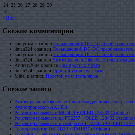
24
25
26
27
28
29
30
31
« Июл
Свежие комментарии
karayroza
к записи
Повышающий DC-DC преобразователь
liman324
к записи
Повышающий DC-DC преобразователь
karayroza
к записи
Повышающий DC-DC преобразователь
liman324
к записи
Автоуправление фитосветильником для
Andrey.2004
к записи
Два простых УМЗЧ
liman324
к записи
Простой усилитель звука
Mihel
к записи
Простой усилитель звука
Свежие записи
Автоуправление фитосветильником для подсветки растен
Аудиопроцессор AX2358
Регулятор громкости M62429 + OLED 128×32 (Arduino)
Регулятор громкости на PT2257 + OLED 128×32 (Arduino)
Регулятор громкости и тембра на TDA8425 + OLED 128×3
Терморегулятор DS18B20 + TM1637 (Arduino)
TC9260P — двухканальный регулятор громкости (Arduin