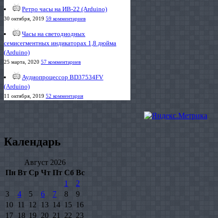
Ретро часы на ИВ-22 (Arduino)
30 октября, 2019
59 комментариев
Часы на светодиодных
семисегментных индикаторах 1,8 дюйма
(Arduino)
25 марта, 2020
57 комментариев
Аудиопроцессор BD37534FV
(Arduino)
11 октября, 2019
52 комментария
Календарь
Август 2026
Пн
Вт
Ср
Чт
Пт
Сб
Вс
1
2
3
4
5
6
7
8
9
10
11
12
13
14
15
16
17
18
19
20
21
22
23