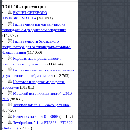
ТОП 10 - просмотры
РАСЧЕТ СЕТЕВОГО
ТРАНСФОРМАТОРА
(268 093)
Расчет числа витков катушки на
тороидальном ферритовом сердечнике
(145 875)
Расчет емкости балластного
конденсатора для бестрансформаторного
блока питания
(117 050)
Кодовая маркировка емкости
импортных конденсаторов
(114 674)
Расчет импульсного трансформатора
двухтактного преобразователя
(112 763)
Цветовая и кодовая маркировка
дросселей
(105 813)
Мощный источник питания 4…30В
20А
(98 831)
Темброблок на TDA8425 (Arduino)
(96 720)
Источник питания 0…300В
(95 107)
Темброблок 5.1 на PT2323 и PT2322
(Arduino)
(92 168)