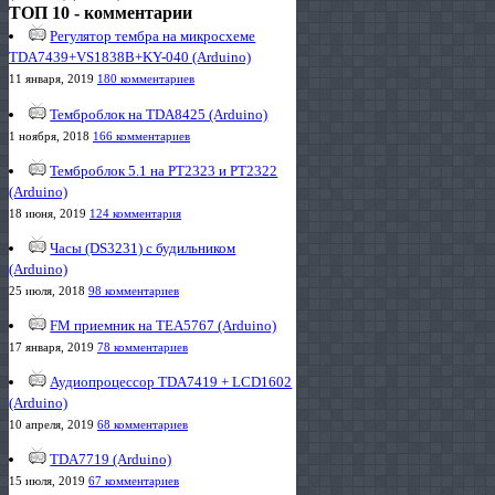
ТОП 10 - комментарии
Регулятор тембра на микросхеме
TDA7439+VS1838B+KY-040 (Arduino)
11 января, 2019
180 комментариев
Темброблок на TDA8425 (Arduino)
1 ноября, 2018
166 комментариев
Темброблок 5.1 на PT2323 и PT2322
(Arduino)
18 июня, 2019
124 комментария
Часы (DS3231) с будильником
(Arduino)
25 июля, 2018
98 комментариев
FM приемник на TEA5767 (Arduino)
17 января, 2019
78 комментариев
Аудиопроцессор TDA7419 + LCD1602
(Arduino)
10 апреля, 2019
68 комментариев
TDA7719 (Arduino)
15 июля, 2019
67 комментариев