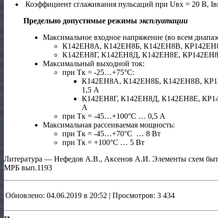
Коэффициент сглаживания пульсаций при Uвх = 20 В, Iв
Предельно допустимые режимы
эксплуатации
Максимальное входное напряжение (во всем диапазо
К142ЕН8А, К142ЕН8Б, К142ЕН8В, КР142ЕН
К142ЕН8Г, К142ЕН8Д, К142ЕН8Е, КР142ЕН8
Максимальный выходной ток:
при Тк = -25…+75°С:
К142ЕН8А, К142ЕН8Б, К142ЕН8В, КР
1,5 А
К142ЕН8Г, К142ЕН8Д, К142ЕН8Е, КР1
А
при Тк = -45…+100°С … 0,5 А
Максимальная рассеиваемая мощность:
при Тк = -45…+70°С … 8 Вт
при Тк = +100°С … 5 Вт
Литература — Нефедов А.В., Аксенов А.И. Элементы схем быт
МРБ вып.1193
Обновлено: 04.06.2019 в 20:52 | Просмотров: 3 434