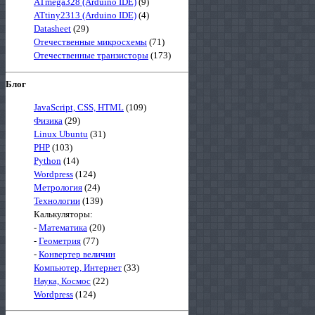
ATmega328 (Arduino IDE)
(9)
ATtiny2313 (Arduino IDE)
(4)
Datasheet
(29)
Отечественные микросхемы
(71)
Отечественные транзисторы
(173)
Блог
JavaScript, CSS, HTML
(109)
Физика
(29)
Linux Ubuntu
(31)
PHP
(103)
Python
(14)
Wordpress
(124)
Метрология
(24)
Технологии
(139)
Калькуляторы:
-
Математика
(20)
-
Геометрия
(77)
-
Конвертер величин
Компьютер, Интернет
(33)
Наука, Космос
(22)
Wordpress
(124)