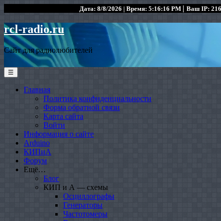
|
Дата: 8/8/2026 | Время: 5:16:16 PM
Ваш IP: 216
rcl-radio.ru
Сайт для радиолюбителей
☰
Главная
Политика конфиденциальности
Форма обратной связи
Карта сайта
Войти
Информация о сайте
Arduino
КИПиА
Форум
Ещё…
Блог
КИП и А — схемы
Осциллографы
Генераторы
Частотомеры