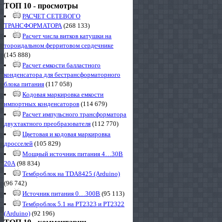
ТОП 10 - просмотры
РАСЧЕТ СЕТЕВОГО
ТРАНСФОРМАТОРА
(268 133)
Расчет числа витков катушки на
тороидальном ферритовом сердечнике
(145 888)
Расчет емкости балластного
конденсатора для бестрансформаторного
блока питания
(117 058)
Кодовая маркировка емкости
импортных конденсаторов
(114 679)
Расчет импульсного трансформатора
двухтактного преобразователя
(112 770)
Цветовая и кодовая маркировка
дросселей
(105 829)
Мощный источник питания 4…30В
20А
(98 834)
Темброблок на TDA8425 (Arduino)
(96 742)
Источник питания 0…300В
(95 113)
Темброблок 5.1 на PT2323 и PT2322
(Arduino)
(92 196)