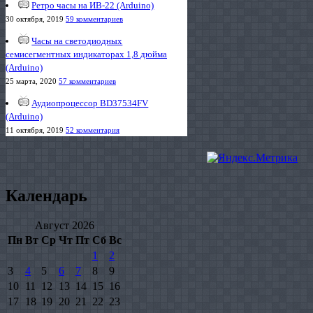
Ретро часы на ИВ-22 (Arduino)
30 октября, 2019
59 комментариев
Часы на светодиодных
семисегментных индикаторах 1,8 дюйма
(Arduino)
25 марта, 2020
57 комментариев
Аудиопроцессор BD37534FV
(Arduino)
11 октября, 2019
52 комментария
Календарь
Август 2026
Пн
Вт
Ср
Чт
Пт
Сб
Вс
1
2
3
4
5
6
7
8
9
10
11
12
13
14
15
16
17
18
19
20
21
22
23