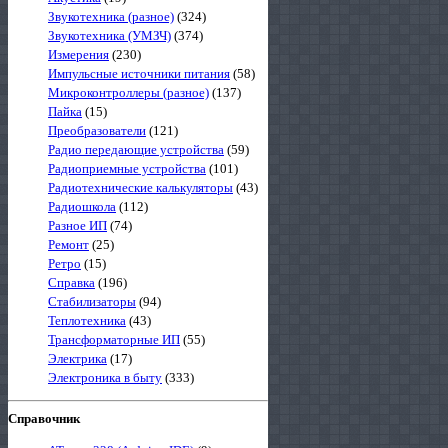
Звукотехника (разное)
(324)
Звукотехника (УМЗЧ)
(374)
Измерения
(230)
Импульсные источники питания
(58)
Микроконтроллеры (разное)
(137)
Пайка
(15)
Преобразователи
(121)
Радио передающие устройства
(59)
Радиоприемные устройства
(101)
Радиотехнические калькуляторы
(43)
Радиошкола
(112)
Разное ИП
(74)
Ремонт
(25)
Ретро
(15)
Справка
(196)
Стабилизаторы
(94)
Теплотехника
(43)
Трансформаторные ИП
(55)
Электрика
(17)
Электроника в быту
(333)
Справочник