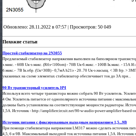
Обновлено: 28.11.2022 в 07:57 | Просмотров: 50 049
Похожие статьи
Простой стабилизатор на 2N3055
Предлагаемый стабилизатор напряжения выполнен на биполярном транзисто
э.макс. - 60В Uк-э.макс. (Rбэ<100om) - 70В Uк-б.макс. - 100В Iк.макс. - 15А Iб
б.макс.- 7В Iк.обр. (Uк=30В) - 0,7мА h21э - 20..70 Uк-э.насыщ. < 3В fгр. >
указанных на схеме элементах стабилизатор обеспечивает ток до 3А при...
90 Вт транзисторный усилитель НЧ
Используя всего четыре транзистора можно собрать 90 Вт усилитель. Усили
4 Ом. Усилитель питается от однополярного источника питания с максима
должны быть установлены на соответствующие мощности радиаторы. Источн
1,5А. Источник - http://amplifiercircuit.net/90-w-audio-power-amplifier-based-on
Источник питания с фиксированным выходным напряжением 1,5...9В
При помощи стабилизатора напряжения LM317 можно сделать источник пита
4,5, 6 и 9В. Максимальный выходной ток источника питания 1,5А. Источник 