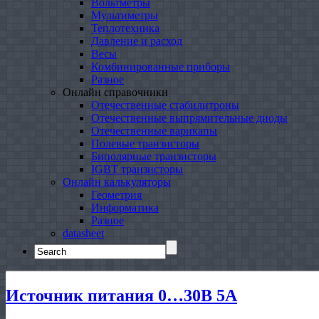
Вольтметры
Мультиметры
Теплотехника
Давление и расход
Весы
Комбинированные приборы
Разное
Онлайн справочники
Отечественные стабилитроны
Отечественные выпрямительные диоды
Отечественные варикапы
Полевые транзисторы
Биполярные транзисторы
IGBT транзисторы
Онлайн калькуляторы
Геометрия
Информатика
Разное
datasheet
Search
for:
Источник питания 0…30В 5А