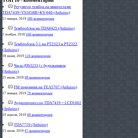
ТОП 10 - комментарии
Регулятор тембра на микросхеме
TDA7439+VS1838B+KY-040 (Arduino)
11 января, 2019
180 комментариев
Темброблок на TDA8425 (Arduino)
1 ноября, 2018
166 комментариев
Темброблок 5.1 на PT2323 и PT2322
(Arduino)
18 июня, 2019
124 комментария
Часы (DS3231) с будильником
(Arduino)
25 июля, 2018
98 комментариев
FM приемник на TEA5767 (Arduino)
17 января, 2019
78 комментариев
Аудиопроцессор TDA7419 + LCD1602
(Arduino)
10 апреля, 2019
68 комментариев
TDA7719 (Arduino)
15 июля, 2019
67 комментариев