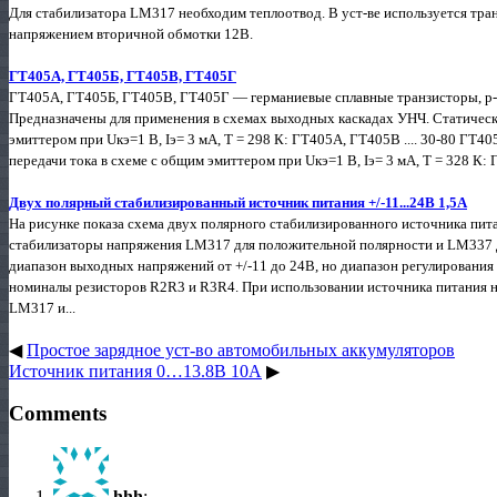
Для стабилизатора LM317 необходим теплоотвод. В уст-ве используется т
напряжением вторичной обмотки 12В.
ГТ405А, ГТ405Б, ГТ405В, ГТ405Г
ГТ405А, ГТ405Б, ГТ405В, ГТ405Г — германиевые сплавные транзисторы, p-
Предназначены для применения в схемах выходных каскадах УНЧ. Статическ
эмиттером при Uкэ=1 В, Iэ= 3 мА, Т = 298 К: ГТ405А, ГТ405В .... 30-80 ГТ40
передачи тока в схеме с общим эмиттером при Uкэ=1 В, Iэ= 3 мА, Т = 328 К: ГТ
Двух полярный стабилизированный источник питания +/-11...24В 1,5А
На рисунке показа схема двух полярного стабилизированного источника пит
стабилизаторы напряжения LM317 для положительной полярности и LM337 д
диапазон выходных напряжений от +/-11 до 24В, но диапазон регулировани
номиналы резисторов R2R3 и R3R4. При использовании источника питания на
LM317 и...
◀
Простое зарядное уст-во автомобильных аккумуляторов
Источник питания 0…13.8В 10А
▶
Comments
hhh
: