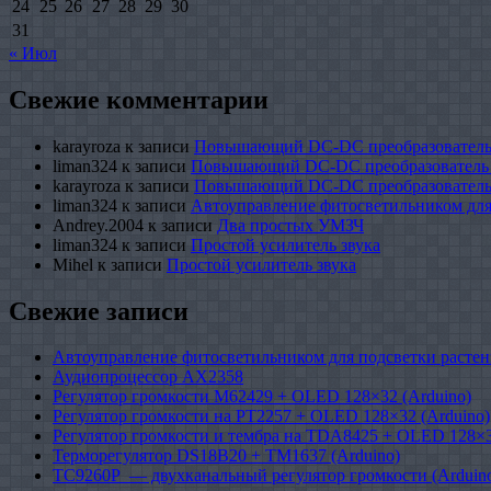
24
25
26
27
28
29
30
31
« Июл
Свежие комментарии
karayroza
к записи
Повышающий DC-DC преобразователь
liman324
к записи
Повышающий DC-DC преобразователь
karayroza
к записи
Повышающий DC-DC преобразователь
liman324
к записи
Автоуправление фитосветильником для
Andrey.2004
к записи
Два простых УМЗЧ
liman324
к записи
Простой усилитель звука
Mihel
к записи
Простой усилитель звука
Свежие записи
Автоуправление фитосветильником для подсветки растен
Аудиопроцессор AX2358
Регулятор громкости M62429 + OLED 128×32 (Arduino)
Регулятор громкости на PT2257 + OLED 128×32 (Arduino)
Регулятор громкости и тембра на TDA8425 + OLED 128×3
Терморегулятор DS18B20 + TM1637 (Arduino)
TC9260P — двухканальный регулятор громкости (Arduin