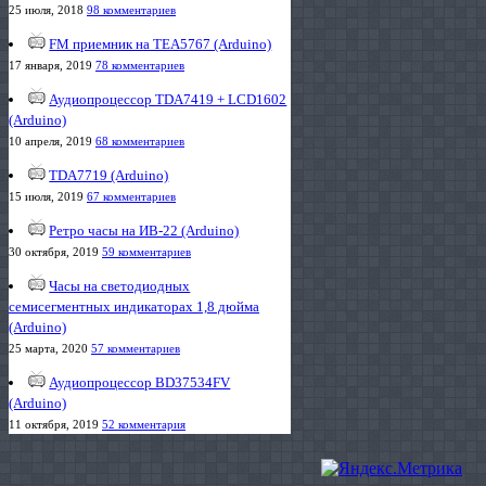
25 июля, 2018
98 комментариев
FM приемник на TEA5767 (Arduino)
17 января, 2019
78 комментариев
Аудиопроцессор TDA7419 + LCD1602
(Arduino)
10 апреля, 2019
68 комментариев
TDA7719 (Arduino)
15 июля, 2019
67 комментариев
Ретро часы на ИВ-22 (Arduino)
30 октября, 2019
59 комментариев
Часы на светодиодных
семисегментных индикаторах 1,8 дюйма
(Arduino)
25 марта, 2020
57 комментариев
Аудиопроцессор BD37534FV
(Arduino)
11 октября, 2019
52 комментария