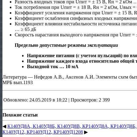
Разность входных токов при Uпит = ± 15 В, Rн = 2 кОм 
Ток потребления при Uпит = ± 18 В, Rн = 2 кОм, Uвых =
Коэффициент усиления напряжения при Uпит = ± 15 В, R
Коэффициент ослабления синфазных входных напряжений
Коэффициент влияния нестабильности источника питани
… ≥ 65 дБ
Скорость нарастания выходного напряжения при Uпит = 
Предельно допустимые режимы
эксплуатации
Напряжение питания (с учетом пульсаций) по вхо
Напряжение каждого входа относительно общей 
Выходной ток … 10 мА
Литература — Нефедов А.В., Аксенов А.И. Элементы схем быт
МРБ вып.1193
Обновлено: 24.05.2019 в 18:22 | Просмотров: 2 399
Похожие статьи
◀
К140УД8А, К140УД8Б, К140УД8В, КР140УД8А, КР140УД8Б
К140УД12, КР140УД12, КР140УД1208
▶