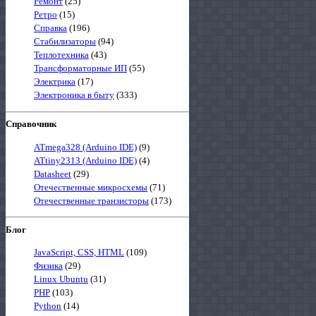
Ремонт
(25)
Ретро
(15)
Справка
(196)
Стабилизаторы
(94)
Теплотехника
(43)
Трансформаторные ИП
(55)
Электрика
(17)
Электроника в быту
(333)
Справочник
ATmega328 (Arduino IDE)
(9)
ATtiny2313 (Arduino IDE)
(4)
Datasheet
(29)
Отечественные микросхемы
(71)
Отечественные транзисторы
(173)
Блог
JavaScript, CSS, HTML
(109)
Физика
(29)
Linux Ubuntu
(31)
PHP
(103)
Python
(14)