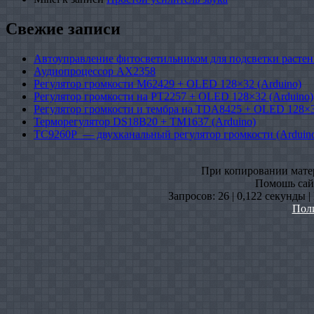
Свежие записи
Автоуправление фитосветильником для подсветки растен
Аудиопроцессор AX2358
Регулятор громкости M62429 + OLED 128×32 (Arduino)
Регулятор громкости на PT2257 + OLED 128×32 (Arduino)
Регулятор громкости и тембра на TDA8425 + OLED 128×3
Терморегулятор DS18B20 + TM1637 (Arduino)
TC9260P — двухканальный регулятор громкости (Arduin
При копировании матери
Помошь сайт
Запросов: 26 | 0,122 секунды 
Пол