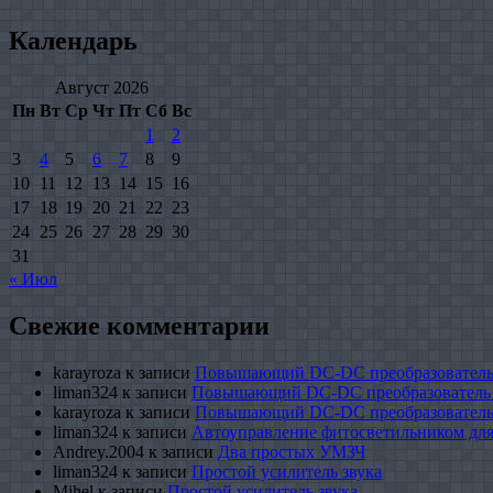
Календарь
Август 2026
Пн
Вт
Ср
Чт
Пт
Сб
Вс
1
2
3
4
5
6
7
8
9
10
11
12
13
14
15
16
17
18
19
20
21
22
23
24
25
26
27
28
29
30
31
« Июл
Свежие комментарии
karayroza
к записи
Повышающий DC-DC преобразователь
liman324
к записи
Повышающий DC-DC преобразователь
karayroza
к записи
Повышающий DC-DC преобразователь
liman324
к записи
Автоуправление фитосветильником для
Andrey.2004
к записи
Два простых УМЗЧ
liman324
к записи
Простой усилитель звука
Mihel
к записи
Простой усилитель звука