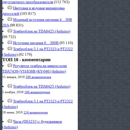
двухтактного преобразователя
(112 763)
Цветовая и кодовая маркировка
дросселей
(105 817)
Мощный источник питания 4…30В
20А
(98 831)
Темброблок на TDA8425 (Arduino)
(96 732)
Источник питания 0…300В
(95 110)
Темброблок 5.1 на PT2323 и PT2322
(Arduino)
(92 179)
ТОП 10 - комментарии
Регулятор тембра на микросхеме
TDA7439+VS1838B+KY-040 (Arduino)
11 января, 2019
180 комментариев
Темброблок на TDA8425 (Arduino)
1 ноября, 2018
166 комментариев
Темброблок 5.1 на PT2323 и PT2322
(Arduino)
18 июня, 2019
124 комментария
Часы (DS3231) с будильником
(Arduino)