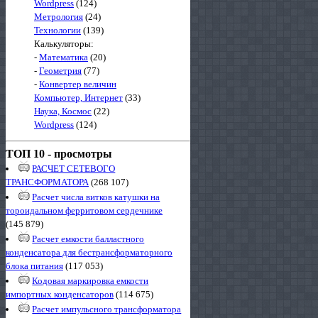
Wordpress
(124)
Метрология
(24)
Технологии
(139)
Калькуляторы:
-
Математика
(20)
-
Геометрия
(77)
-
Конвертер величин
Компьютер, Интернет
(33)
Наука, Космос
(22)
Wordpress
(124)
ТОП 10 - просмотры
РАСЧЕТ СЕТЕВОГО
ТРАНСФОРМАТОРА
(268 107)
Расчет числа витков катушки на
тороидальном ферритовом сердечнике
(145 879)
Расчет емкости балластного
конденсатора для бестрансформаторного
блока питания
(117 053)
Кодовая маркировка емкости
импортных конденсаторов
(114 675)
Расчет импульсного трансформатора