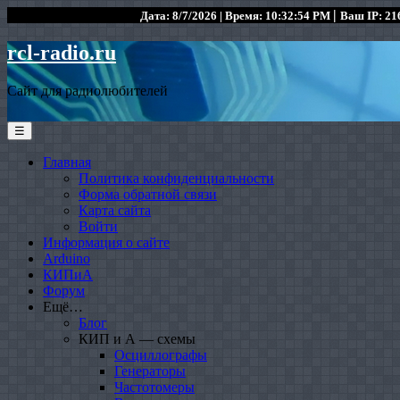
|
Дата: 8/7/2026 | Время: 10:32:54 PM
Ваш IP: 216
rcl-radio.ru
Сайт для радиолюбителей
☰
Главная
Политика конфиденциальности
Форма обратной связи
Карта сайта
Войти
Информация о сайте
Arduino
КИПиА
Форум
Ещё…
Блог
КИП и А — схемы
Осциллографы
Генераторы
Частотомеры