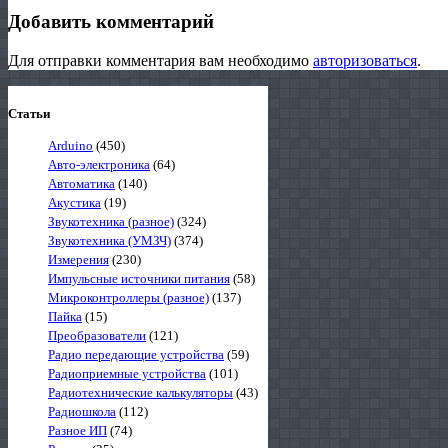
Добавить комментарий
Для отправки комментария вам необходимо
авторизоваться
.
Статьи
Arduino
(450)
Авто-электроника
(64)
Автоматика
(140)
Акустика
(19)
Звукотехника (разное)
(324)
Звукотехника (УМЗЧ)
(374)
Измерения
(230)
Импульсные источники питания
(58)
Микроконтроллеры (разное)
(137)
Пайка
(15)
Преобразователи
(121)
Радио передающие устройства
(59)
Радиоприемные устройства
(101)
Радиотехнические калькуляторы
(43)
Радиошкола
(112)
Разное ИП
(74)