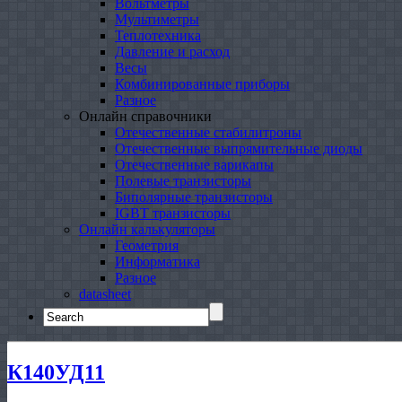
Вольтметры
Мультиметры
Теплотехника
Давление и расход
Весы
Комбинированные приборы
Разное
Онлайн справочники
Отечественные стабилитроны
Отечественные выпрямительные диоды
Отечественные варикапы
Полевые транзисторы
Биполярные транзисторы
IGBT транзисторы
Онлайн калькуляторы
Геометрия
Информатика
Разное
datasheet
Search
for:
К140УД11