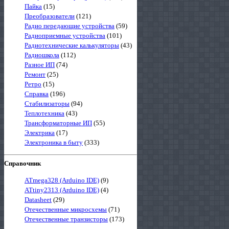
Пайка
(15)
Преобразователи
(121)
Радио передающие устройства
(59)
Радиоприемные устройства
(101)
Радиотехнические калькуляторы
(43)
Радиошкола
(112)
Разное ИП
(74)
Ремонт
(25)
Ретро
(15)
Справка
(196)
Стабилизаторы
(94)
Теплотехника
(43)
Трансформаторные ИП
(55)
Электрика
(17)
Электроника в быту
(333)
Справочник
ATmega328 (Arduino IDE)
(9)
ATtiny2313 (Arduino IDE)
(4)
Datasheet
(29)
Отечественные микросхемы
(71)
Отечественные транзисторы
(173)