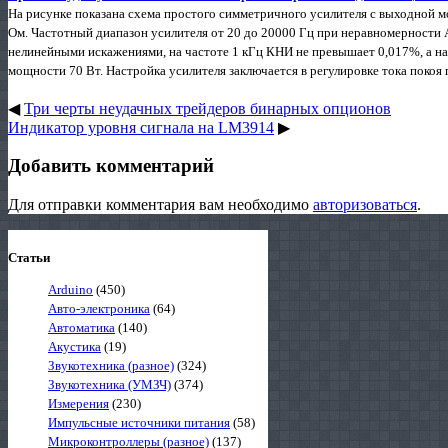
На рисунке показана схема простого симметричного усилителя с выходной мо
Ом. Частотный диапазон усилителя от 20 до 20000 Гц при неравномерности А
нелинейными искажениями, на частоте 1 кГц КНИ не превышает 0,017%, а н
мощности 70 Вт. Настройка усилителя заключается в регулировке тока покоя
◀
Три черты неудачных трейдеров бинарных опционов
Индикатор уровня сигнала на LM3914
▶
Добавить комментарий
Для отправки комментария вам необходимо
авторизоваться
.
Статьи
Arduino
(450)
Авто-электроника
(64)
Автоматика
(140)
Акустика
(19)
Звукотехника (разное)
(324)
Звукотехника (УМЗЧ)
(374)
Измерения
(230)
Импульсные источники питания
(58)
Микроконтроллеры (разное)
(137)