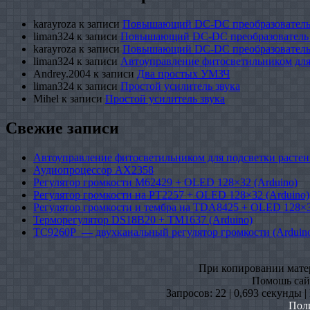
karayroza
к записи
Повышающий DC-DC преобразователь
liman324
к записи
Повышающий DC-DC преобразователь
karayroza
к записи
Повышающий DC-DC преобразователь
liman324
к записи
Автоуправление фитосветильником для
Andrey.2004
к записи
Два простых УМЗЧ
liman324
к записи
Простой усилитель звука
Mihel
к записи
Простой усилитель звука
Свежие записи
Автоуправление фитосветильником для подсветки растен
Аудиопроцессор AX2358
Регулятор громкости M62429 + OLED 128×32 (Arduino)
Регулятор громкости на PT2257 + OLED 128×32 (Arduino)
Регулятор громкости и тембра на TDA8425 + OLED 128×3
Терморегулятор DS18B20 + TM1637 (Arduino)
TC9260P — двухканальный регулятор громкости (Arduin
При копировании матери
Помошь сайт
Запросов: 22 | 0,693 секунды 
Пол