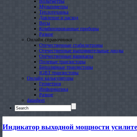
Вольтметры
Мультиметры
Теплотехника
Давление и расход
Весы
Комбинированные приборы
Разное
Онлайн справочники
Отечественные стабилитроны
Отечественные выпрямительные диоды
Отечественные варикапы
Полевые транзисторы
Биполярные транзисторы
IGBT транзисторы
Онлайн калькуляторы
Геометрия
Информатика
Разное
datasheet
Search
for:
Индикатор выходной мощности усилит