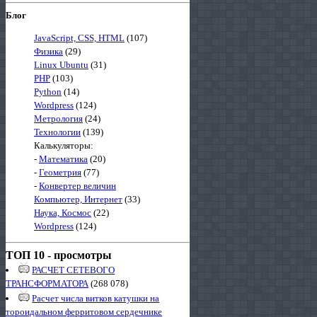
Блог
JavaScript, CSS, HTML
(107)
Физика
(29)
Linux Ubuntu
(31)
PHP
(103)
Python
(14)
Wordpress
(124)
Метрология
(24)
Технологии
(139)
Калькуляторы:
-
Математика
(20)
-
Геометрия
(77)
-
Конвертер величин
Компьютер, Интернет
(33)
Наука, Космос
(22)
Wordpress
(124)
ТОП 10 - просмотры
РАСЧЕТ СЕТЕВОГО
ТРАНСФОРМАТОРА
(268 078)
Расчет числа витков катушки на
тороидальном ферритовом сердечнике