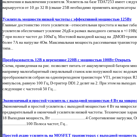
включения и выключения усилителя. Усилитель на базе TDA7253 имеет след
варьируется от 10 до 32 В (свыше 25В необходимо применять конденсаторы э
Усилитель мощности низкой частоты с эффективной мощностью 125Вт
Главные достоинство этого усилителя - относительная простота и малые г
усилителя обеспечивает усиление 26дБ и размах выходного сигнала в +/-19
7 при полосе частот до 100кГц. Мостовой выходной каскад на ДМОП-транзис
более 7А на нагрузке 4Ом. Максимальная мощность рассеиваемая транзисторо
типа...
Преобразователь 12В в переменное 220В с мощностью 100Вт Открыть
Схема, приведенная на рис. позволяет питать от аккумуляторной батареи м
например малогабаритный сверлильный станок или погружной насос водокач
преобразователя собран на однопереходном транзисторе VT1, резисторах R
импульсов, равную 100 Гц, D-триггер DD1.2 делит на 2. При этом на выход
следующие с частотой 50 Гц....
Экономичный и простой усилитель с выходной мощностью 4 Вт на микро
Экономичный и простой усилитель с выходной мощностью 4 Вт на микросх
предварительный и оконечный усилители низкой частоты. Технические характеристики
18 Выходная мощность, Вт ......................................4 Сопротивление нагрузки, Ом 
..........................100 Полоса частот, Гц...
Простой аудио усилитель на MOSFET транзисторах с выходной мощность