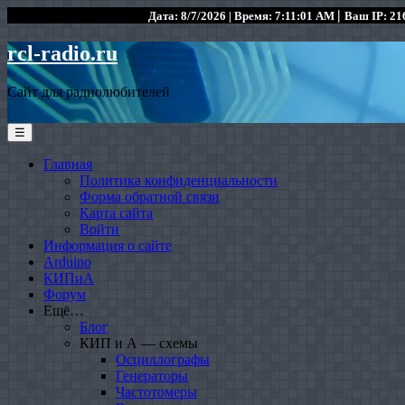
|
Дата: 8/7/2026 | Время: 7:11:01 AM
Ваш IP: 216
rcl-radio.ru
Сайт для радиолюбителей
☰
Главная
Политика конфиденциальности
Форма обратной связи
Карта сайта
Войти
Информация о сайте
Arduino
КИПиА
Форум
Ещё…
Блог
КИП и А — схемы
Осциллографы
Генераторы
Частотомеры