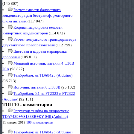
(145 867)
Расчет емкости балластного
конденсатора для бестрансформаторного
блока питания
(117 047)
Кодовая маркировка емкости
импортных конденсаторов
(114 672)
Расчет импульсного трансформатора
двухтактного преобразователя
(112 759)
Цветовая и кодовая маркировка
дросселей
(105 811)
Мощный источник питания 4…30В
20А
(98 827)
Темброблок на TDA8425 (Arduino)
(96 713)
Источник питания 0…300В
(95 102)
Темброблок 5.1 на PT2323 и PT2322
(Arduino)
(92 151)
ТОП 10 - комментарии
Регулятор тембра на микросхеме
TDA7439+VS1838B+KY-040 (Arduino)
11 января, 2019
180 комментариев
Темброблок на TDA8425 (Arduino)