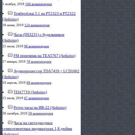
1 ноября, 2018
166 комментариев
Темброблок 5.1 на PT2323 и PT2322
(Arduino)
18 июня, 2019
124 комментария
Часы (DS3231) с будильником
(Arduino)
25 июля, 2018
98 комментариев
FM приемник на TEA5767 (Arduino)
17 января, 2019
78 комментариев
Аудиопроцессор TDA7419 + LCD1602
(Arduino)
10 апреля, 2019
68 комментариев
TDA7719 (Arduino)
15 июля, 2019
67 комментариев
Ретро часы на ИВ-22 (Arduino)
30 октября, 2019
59 комментариев
Часы на светодиодных
семисегментных индикаторах 1,8 дюйма
(Arduino)